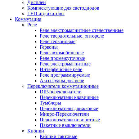
Дисплеи
Комплектующие для светодиодов
LED индикаторы
Коммутация
Реле
Реле электромагнитные отечественные
Реле твердотельные, оптореле
Реле герконовые
Герконы
Реле автомобильные
Реле промежуточные
Реле электромагнитные
Интерфейсные реле
Реле программируемые
Аксессуары для реле
Переключатели коммутационные
DIP-переключатели
Переключатели клавишные
Тумблеры
Переключатели движковые
Микро-Переключатели
Переключатели поворотные
Пакетные выключатели
Кнопки
Кнопки тактовые