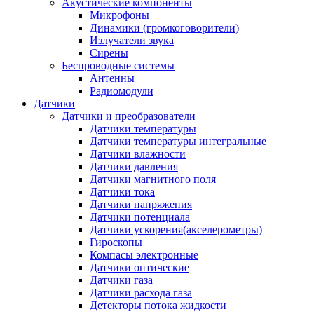
Акустические компоненты
Микрофоны
Динамики (громкоговорители)
Излучатели звука
Сирены
Беспроводные системы
Антенны
Радиомодули
Датчики
Датчики и преобразователи
Датчики температуры
Датчики температуры интегральные
Датчики влажности
Датчики давления
Датчики магнитного поля
Датчики тока
Датчики напряжения
Датчики потенциала
Датчики ускорения(акселерометры)
Гироскопы
Компасы электронные
Датчики оптические
Датчики газа
Датчики расхода газа
Детекторы потока жидкости