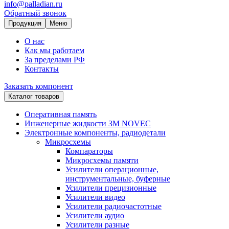
info@palladian.ru
Обратный звонок
Продукция
Меню
О нас
Как мы работаем
За пределами РФ
Контакты
Заказать компонент
Каталог товаров
Оперативная память
Инженерные жидкости 3M NOVEC
Электронные компоненты, радиодетали
Микросхемы
Компараторы
Микросхемы памяти
Усилители операционные,
инструментальные, буферные
Усилители прецизионные
Усилители видео
Усилители радиочастотные
Усилители аудио
Усилители разные