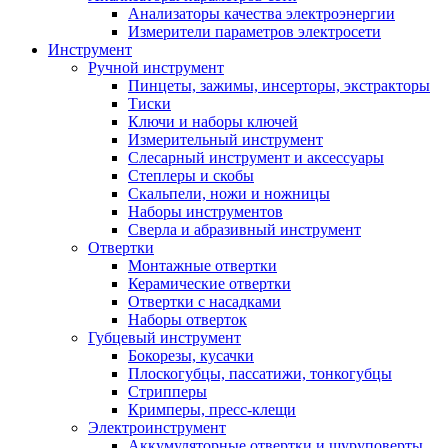
Анализаторы качества электроэнергии
Измерители параметров электросети
Инструмент
Ручной инструмент
Пинцеты, зажимы, инсерторы, экстракторы
Тиски
Ключи и наборы ключей
Измерительный инструмент
Слесарный инструмент и аксессуары
Степлеры и скобы
Скальпели, ножи и ножницы
Наборы инструментов
Сверла и абразивный инструмент
Отвертки
Монтажные отвертки
Керамические отвертки
Отвертки с насадками
Наборы отверток
Губцевый инструмент
Бокорезы, кусачки
Плоскогубцы, пассатижи, тонкогубцы
Стрипперы
Кримперы, пресс-клещи
Электроинструмент
Аккумуляторные отвертки и шуруповерты