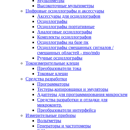
Мультиметры
Высокоточные мультиметры
Цифровые осциллографы и аксессуары
Аксессуары для осциллографов
Осциллографы
Осциллографы портативные
Аналоговые осциллографы
Комплекты осциллографов
Осциллографы на базе пк
Осциллографы смешанных сигналов /
смешанных областей - mso/mdo
Ручные осциллографы
Токоизмерительные клещи
Преобразователи тока
Токовые клещи
Средства разработки
Программаторы
Тестеры,копировщики и эмуляторы
Адаптеры для программирования микросхем
Cредства разработки и отладки для
микроконтр.
Преобразователи интерфейса
Измерительные приборы
Вольтметры
Генераторы и частотомеры