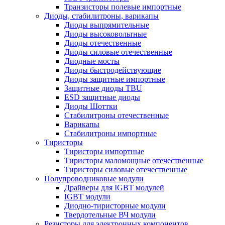
Транзисторы полевые импортные
Диоды, стабилитроны, варикапы
Диоды выпрямительные
Диоды высоковольтные
Диоды отечественные
Диоды силовые отечественные
Диодные мосты
Диоды быстродействующие
Диоды защитные импортные
Защитные диоды TBU
ESD защитные диоды
Диоды Шоттки
Стабилитроны отечественные
Варикапы
Стабилитроны импортные
Тиристоры
Тиристоры импортные
Тиристоры маломощные отечественные
Тиристоры силовые отечественные
Полупроводниковые модули
Драйверы для IGBT модулей
IGBT модули
Диодно-тиристорные модули
Твердотельные ВЧ модули
Резисторы для электронных компонентов