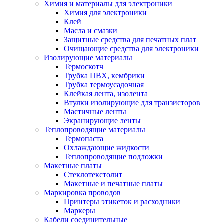
Химия и материалы для электроники
Химия для электроники
Клей
Масла и смазки
Защитные средства для печатных плат
Очищающие средства для электроники
Изолирующие материалы
Термоскотч
Трубка ПВХ, кембрики
Трубка термоусадочная
Клейкая лента, изолента
Втулки изолирующие для транзисторов
Мастичные ленты
Экранирующие ленты
Теплопроводящие материалы
Термопаста
Охлаждающие жидкости
Теплопроводящие подложки
Макетные платы
Стеклотекстолит
Макетные и печатные платы
Маркировка проводов
Принтеры этикеток и расходники
Маркеры
Кабели соединительные