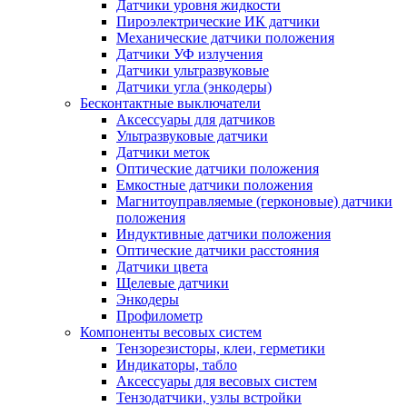
Датчики уровня жидкости
Пироэлектрические ИК датчики
Механические датчики положения
Датчики УФ излучения
Датчики ультразвуковые
Датчики угла (энкодеры)
Бесконтактные выключатели
Аксессуары для датчиков
Ультразвуковые датчики
Датчики меток
Оптические датчики положения
Емкостные датчики положения
Магнитоуправляемые (герконовые) датчики
положения
Индуктивные датчики положения
Оптические датчики расстояния
Датчики цвета
Щелевые датчики
Энкодеры
Профилометр
Компоненты весовых систем
Тензорезисторы, клеи, герметики
Индикаторы, табло
Аксессуары для весовых систем
Тензодатчики, узлы встройки