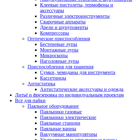
Клеевые пистолеты, термофены и
аксессуары
Различные электроинструменты
Сварочные аппараты
Дрели и шуруповерты
Компрессоры
Оптические приспособления
Бестеневые лупы
Монтажные лупы
Микроскопы
Наголовные лупы
Приспособления для хранения
Сумки, чемоданы для инструмента
Кассетницы
Антистатика
Антистатические аксессуары и одежда
Литьё и фрезеровка по индивидуальным проектам
Все для пайки
Паяльное оборудование
Паяльники газовые
Паяльники электрические
Паяльные станции
Паяльные ванны
Вакуумные манипуляторы
Ультразвуковые отмывочные ванны