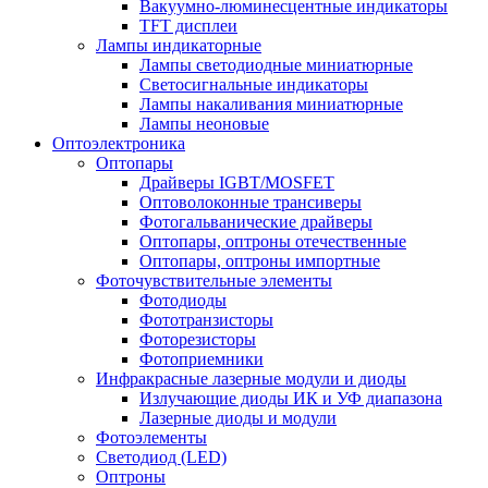
Вакуумно-люминесцентные индикаторы
TFT дисплеи
Лампы индикаторные
Лампы светодиодные миниатюрные
Светосигнальные индикаторы
Лампы накаливания миниатюрные
Лампы неоновые
Оптоэлектроника
Оптопары
Драйверы IGBT/MOSFET
Оптоволоконные трансиверы
Фотогальванические драйверы
Оптопары, оптроны отечественные
Оптопары, оптроны импортные
Фоточувствительные элементы
Фотодиоды
Фототранзисторы
Фоторезисторы
Фотоприемники
Инфракрасные лазерные модули и диоды
Излучающие диоды ИК и УФ диапазона
Лазерные диоды и модули
Фотоэлементы
Светодиод (LED)
Оптроны