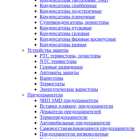
Конденсаторы снабберные
Конденсаторы подстроечные
Конденсаторы пленочные
Суперконденсаторы, ионисторы
Конденсаторы пусковые
Конденсаторы силовые
Конденсаторы фазовые косинусные
Конденсаторы разные
Устройства защиты
PTC термисторы, позисторы
NTC термисторы
Газовые разрядники
Автоматы защиты
Варисторы
Термостаты
Энергетические варисторы
Предохранители
ЧИП SMD предохранители
Вставки плавкие, предохранители
Держатели предохранителей
Термопредохранители
Автомобильные предохранители
Самовосстанавливающиеся предохранители
Предохранители низковольтные