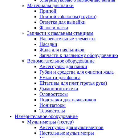
Материалы для пайки
Припой
Припой с флюсом (трубка)
Оплетка для выпайки
Флюс и паста
Запчасти к паяльным станциям
Нагревательные элементы
Насадки
Жала для паяльников
Запчасти к паяльному оборудованию
Вспомогательное оборудование
Аксессуары для пайки
Губки и средства для очистки жала
Емкости для флюса
Штативы для плат (третья рука)
Дымопоглотители
Оловоотсосы
Подставки для паяльников
Ионизаторы
Термостолы
Измерительное оборудование
Мультиметры (тестер)
Аксессуары для мультиметров
Настольные мультиметры