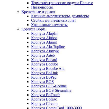
Термоэлектрические модули Пельтье
Пьезонасосы
Крепежные изделия
Клейкие амортизаторы, демпферы
Стойки для печатных плат
Крепежные элементы
Корпуса Bopla
Корпуса Aluplan
Корпуса Alubos
Корпуса Alurail
Корпуса Alu-Topline
Корпуса Alustyle
Корпуса Arteb
Корпуса Bocard
Корпуса Bocube
Корпуса Bocube Alu
Корпуса BoLink
Корпуса BoPad
Корпуса BOS
Корпуса BOS-Ecoline
Корпуса BOS-Streamline
Корпуса BoTouch
Корпуса Botego
Корпуса Circum
Корпуса CombiCard 1000-3000