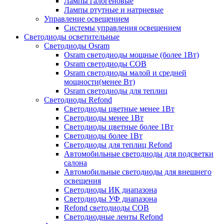
Лампы галогеновые
Лампы ртутные и натриевые
Управление освещением
Системы управления освещением
Светодиоды осветительные
Светодиоды Osram
Osram светодиоды мощные (более 1Вт)
Osram светодиоды COB
Osram светодиоды малой и средней
мощности(менее Вт)
Osram светодиоды для теплиц
Светодиоды Refond
Светодиоды цветные менее 1Вт
Светодиоды менее 1Вт
Светодиоды цветные более 1Вт
Светодиоды более 1Вт
Светодиоды для теплиц Refond
Автомобильные светодиоды для подсветки
салона
Автомобильные светодиоды для внешнего
освещения
Светодиоды ИК диапазона
Светодиоды УФ диапазона
Refond светодиоды COB
Светодиодные ленты Refond