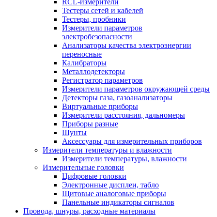
RCL-измерители
Тестеры сетей и кабелей
Тестеры, пробники
Измерители параметров
электробезопасности
Анализаторы качества электроэнергии
переносные
Калибраторы
Металлодетекторы
Регистратор параметров
Измерители параметров окружающей среды
Детекторы газа, газоанализаторы
Виртуальные приборы
Измерители расстояния, дальномеры
Приборы разные
Шунты
Аксессуары для измерительных приборов
Измерители температуры и влажности
Измерители температуры, влажности
Измерительные головки
Цифровые головки
Электронные дисплеи, табло
Щитовые аналоговые приборы
Панельные индикаторы сигналов
Провода, шнуры, расходные материалы