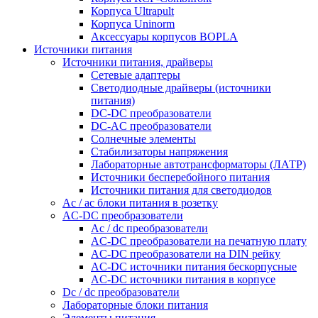
Корпуса Ultrapult
Корпуса Uninorm
Аксессуары корпусов BOPLA
Источники питания
Источники питания, драйверы
Сетевые адаптеры
Светодиодные драйверы (источники
питания)
DC-DC преобразователи
DC-AC преобразователи
Солнечные элементы
Стабилизаторы напряжения
Лабораторные автотрансформаторы (ЛАТР)
Источники бесперебойного питания
Источники питания для светодиодов
Ac / ac блоки питания в розетку
AC-DC преобразователи
Ac / dc преобразователи
AC-DC преобразователи на печатную плату
AC-DC преобразователи на DIN рейку
AC-DC источники питания бескорпусные
AC-DC источники питания в корпусе
Dc / dc преобразователи
Лабораторные блоки питания
Элементы питания