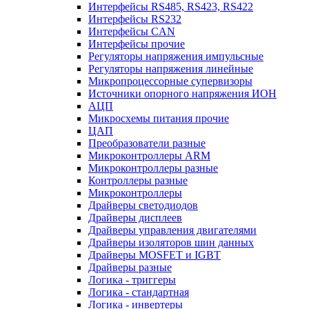
Интерфейсы RS485, RS423, RS422
Интерфейсы RS232
Интерфейсы CAN
Интерфейсы прочие
Регуляторы напряжения импульсные
Регуляторы напряжения линейные
Микропроцессорные супервизоры
Источники опорного напряжения ИОН
АЦП
Микросхемы питания прочие
ЦАП
Преобразователи разные
Микроконтроллеры ARM
Микроконтроллеры разные
Контроллеры разные
Микроконтроллеры
Драйверы светодиодов
Драйверы дисплеев
Драйверы управления двигателями
Драйверы изоляторов шин данных
Драйверы MOSFET и IGBT
Драйверы разные
Логика - триггеры
Логика - стандартная
Логика - инвертеры