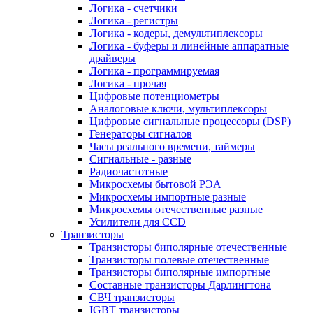
Логика - счетчики
Логика - регистры
Логика - кодеры, демультиплексоры
Логика - буферы и линейные аппаратные
драйверы
Логика - программируемая
Логика - прочая
Цифровые потенциометры
Аналоговые ключи, мультиплексоры
Цифровые сигнальные процессоры (DSP)
Генераторы сигналов
Часы реального времени, таймеры
Сигнальные - разные
Радиочастотные
Микросхемы бытовой РЭА
Микросхемы импортные разные
Микросхемы отечественные разные
Усилители для CCD
Транзисторы
Транзисторы биполярные отечественные
Транзисторы полевые отечественные
Транзисторы биполярные импортные
Составные транзисторы Дарлингтона
СВЧ транзисторы
IGBT транзисторы