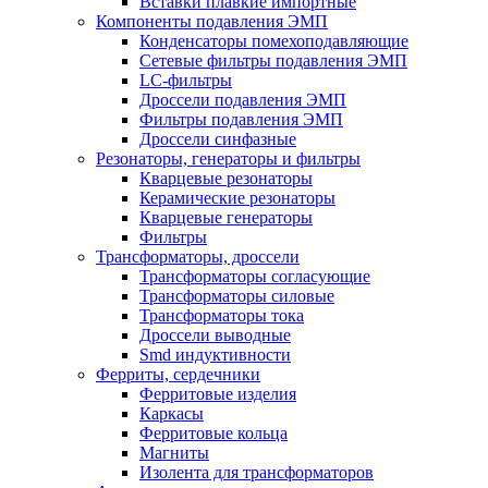
Вставки плавкие импортные
Компоненты подавления ЭМП
Конденсаторы помехоподавляющие
Сетевые фильтры подавления ЭМП
LC-фильтры
Дроссели подавления ЭМП
Фильтры подавления ЭМП
Дроссели синфазные
Резонаторы, генераторы и фильтры
Кварцевые резонаторы
Керамические резонаторы
Кварцевые генераторы
Фильтры
Трансформаторы, дроссели
Трансформаторы согласующие
Трансформаторы силовые
Трансформаторы тока
Дроссели выводные
Smd индуктивности
Ферриты, сердечники
Ферритовые изделия
Каркасы
Ферритовые кольца
Магниты
Изолента для трансформаторов