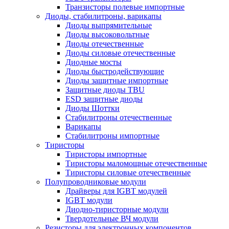
Транзисторы полевые импортные
Диоды, стабилитроны, варикапы
Диоды выпрямительные
Диоды высоковольтные
Диоды отечественные
Диоды силовые отечественные
Диодные мосты
Диоды быстродействующие
Диоды защитные импортные
Защитные диоды TBU
ESD защитные диоды
Диоды Шоттки
Стабилитроны отечественные
Варикапы
Стабилитроны импортные
Тиристоры
Тиристоры импортные
Тиристоры маломощные отечественные
Тиристоры силовые отечественные
Полупроводниковые модули
Драйверы для IGBT модулей
IGBT модули
Диодно-тиристорные модули
Твердотельные ВЧ модули
Резисторы для электронных компонентов