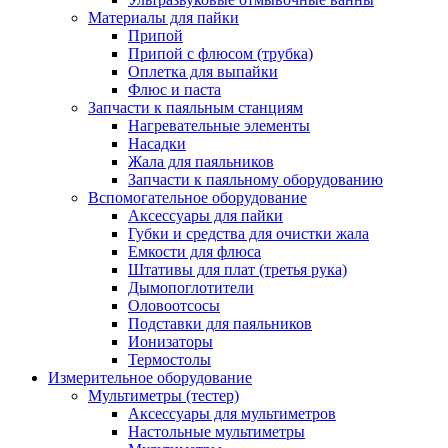
Материалы для пайки
Припой
Припой с флюсом (трубка)
Оплетка для выпайки
Флюс и паста
Запчасти к паяльным станциям
Нагревательные элементы
Насадки
Жала для паяльников
Запчасти к паяльному оборудованию
Вспомогательное оборудование
Аксессуары для пайки
Губки и средства для очистки жала
Емкости для флюса
Штативы для плат (третья рука)
Дымопоглотители
Оловоотсосы
Подставки для паяльников
Ионизаторы
Термостолы
Измерительное оборудование
Мультиметры (тестер)
Аксессуары для мультиметров
Настольные мультиметры