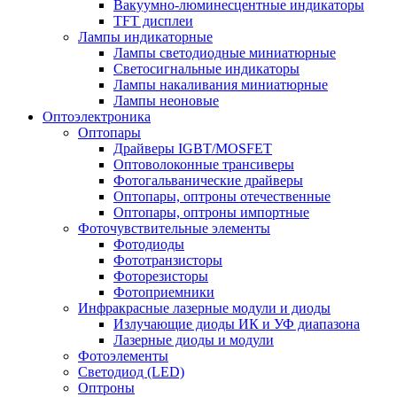
Вакуумно-люминесцентные индикаторы
TFT дисплеи
Лампы индикаторные
Лампы светодиодные миниатюрные
Светосигнальные индикаторы
Лампы накаливания миниатюрные
Лампы неоновые
Оптоэлектроника
Оптопары
Драйверы IGBT/MOSFET
Оптоволоконные трансиверы
Фотогальванические драйверы
Оптопары, оптроны отечественные
Оптопары, оптроны импортные
Фоточувствительные элементы
Фотодиоды
Фототранзисторы
Фоторезисторы
Фотоприемники
Инфракрасные лазерные модули и диоды
Излучающие диоды ИК и УФ диапазона
Лазерные диоды и модули
Фотоэлементы
Светодиод (LED)
Оптроны