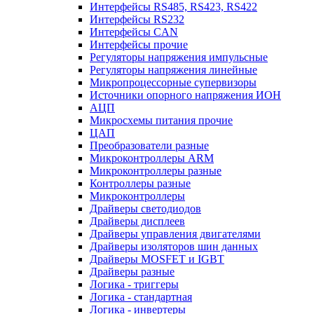
Интерфейсы RS485, RS423, RS422
Интерфейсы RS232
Интерфейсы CAN
Интерфейсы прочие
Регуляторы напряжения импульсные
Регуляторы напряжения линейные
Микропроцессорные супервизоры
Источники опорного напряжения ИОН
АЦП
Микросхемы питания прочие
ЦАП
Преобразователи разные
Микроконтроллеры ARM
Микроконтроллеры разные
Контроллеры разные
Микроконтроллеры
Драйверы светодиодов
Драйверы дисплеев
Драйверы управления двигателями
Драйверы изоляторов шин данных
Драйверы MOSFET и IGBT
Драйверы разные
Логика - триггеры
Логика - стандартная
Логика - инвертеры