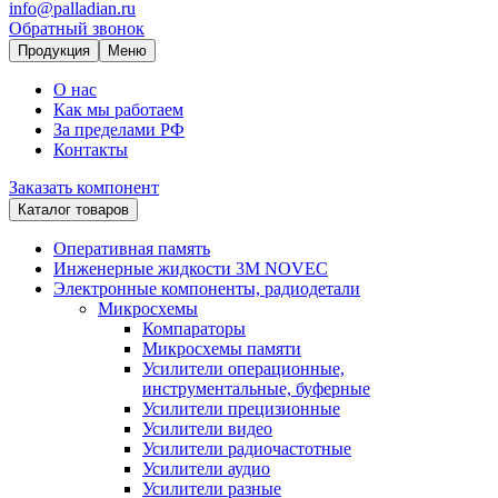
info@palladian.ru
Обратный звонок
Продукция
Меню
О нас
Как мы работаем
За пределами РФ
Контакты
Заказать компонент
Каталог товаров
Оперативная память
Инженерные жидкости 3M NOVEC
Электронные компоненты, радиодетали
Микросхемы
Компараторы
Микросхемы памяти
Усилители операционные,
инструментальные, буферные
Усилители прецизионные
Усилители видео
Усилители радиочастотные
Усилители аудио
Усилители разные