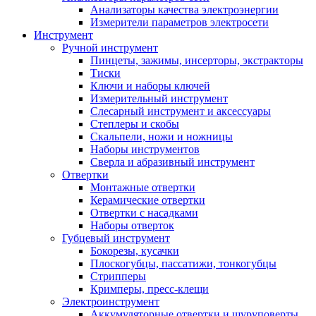
Анализаторы качества электроэнергии
Измерители параметров электросети
Инструмент
Ручной инструмент
Пинцеты, зажимы, инсерторы, экстракторы
Тиски
Ключи и наборы ключей
Измерительный инструмент
Слесарный инструмент и аксессуары
Степлеры и скобы
Скальпели, ножи и ножницы
Наборы инструментов
Сверла и абразивный инструмент
Отвертки
Монтажные отвертки
Керамические отвертки
Отвертки с насадками
Наборы отверток
Губцевый инструмент
Бокорезы, кусачки
Плоскогубцы, пассатижи, тонкогубцы
Стрипперы
Кримперы, пресс-клещи
Электроинструмент
Аккумуляторные отвертки и шуруповерты