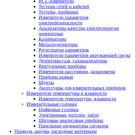
RCL-измерители
Тестеры сетей и кабелей
Тестеры, пробники
Измерители параметров
электробезопасности
Анализаторы качества электроэнергии
переносные
Калибраторы
Металлодетекторы
Регистратор параметров
Измерители параметров окружающей среды
Детекторы газа, газоанализаторы
Виртуальные приборы
Измерители расстояния, дальномеры
Приборы разные
Шунты
Аксессуары для измерительных приборов
Измерители температуры и влажности
Измерители температуры, влажности
Измерительные головки
Цифровые головки
Электронные дисплеи, табло
Щитовые аналоговые приборы
Панельные индикаторы сигналов
Провода, шнуры, расходные материалы