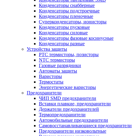
Конденсаторы снабберные
Конденсаторы подстроечные
Конденсаторы пленочные
Суперконденсаторы, ионисторы
Конденсаторы пусковые
Конденсаторы силовые
Конденсаторы фазовые косинусные
Конденсаторы разные
Устройства защиты
PTC термисторы, позисторы
NTC термисторы
Газовые разрядники
Автоматы защиты
Варисторы
Термостаты
Энергетические варисторы
Предохранители
ЧИП SMD предохранители
Вставки плавкие, предохранители
Держатели предохранителей
Термопредохранители
Автомобильные предохранители
Самовосстанавливающиеся предохранители
Предохранители низковольтные