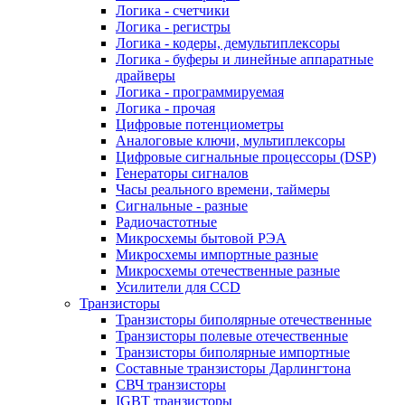
Логика - счетчики
Логика - регистры
Логика - кодеры, демультиплексоры
Логика - буферы и линейные аппаратные
драйверы
Логика - программируемая
Логика - прочая
Цифровые потенциометры
Аналоговые ключи, мультиплексоры
Цифровые сигнальные процессоры (DSP)
Генераторы сигналов
Часы реального времени, таймеры
Сигнальные - разные
Радиочастотные
Микросхемы бытовой РЭА
Микросхемы импортные разные
Микросхемы отечественные разные
Усилители для CCD
Транзисторы
Транзисторы биполярные отечественные
Транзисторы полевые отечественные
Транзисторы биполярные импортные
Составные транзисторы Дарлингтона
СВЧ транзисторы
IGBT транзисторы