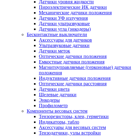
Датчики уровня жидкости
Пироэлектрические ИК датчики
Механические датчики положения
Датчики УФ излучения
Датчики ультразвуковые
Датчики угла (энкодеры)
Бесконтактные выключатели
Аксессуары для датчиков
Ультразвуковые датчики
Датчики меток
Оптические датчики положения
Емкостные датчики положения
Магнитоуправляемые (герконовые) датчики
положения
Индуктивные датчики положения
Оптические датчики расстояния
Датчики цвета
Щелевые датчики
Энкодеры
Профилометр
Компоненты весовых систем
Тензорезисторы, клеи, герметики
Индикаторы, табло
Аксессуары для весовых систем
Тензодатчики, узлы встройки