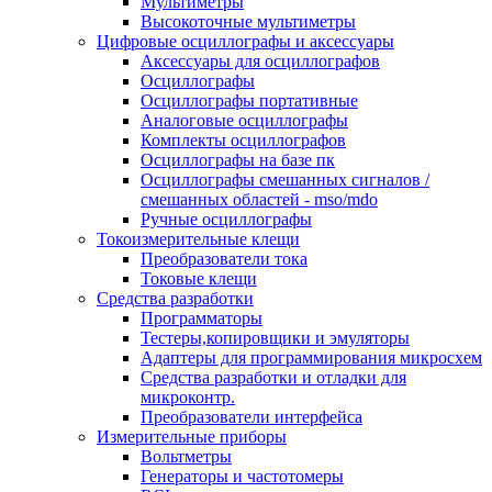
Мультиметры
Высокоточные мультиметры
Цифровые осциллографы и аксессуары
Аксессуары для осциллографов
Осциллографы
Осциллографы портативные
Аналоговые осциллографы
Комплекты осциллографов
Осциллографы на базе пк
Осциллографы смешанных сигналов /
смешанных областей - mso/mdo
Ручные осциллографы
Токоизмерительные клещи
Преобразователи тока
Токовые клещи
Средства разработки
Программаторы
Тестеры,копировщики и эмуляторы
Адаптеры для программирования микросхем
Cредства разработки и отладки для
микроконтр.
Преобразователи интерфейса
Измерительные приборы
Вольтметры
Генераторы и частотомеры