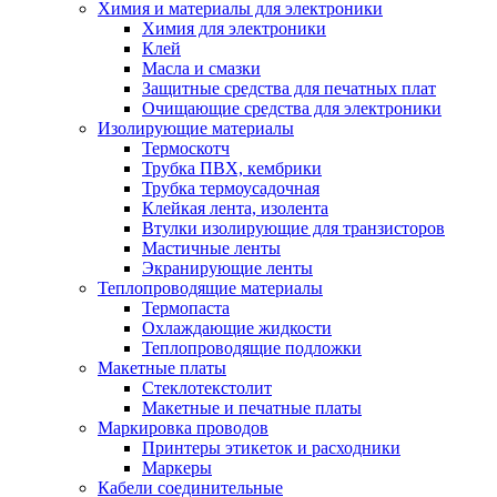
Химия и материалы для электроники
Химия для электроники
Клей
Масла и смазки
Защитные средства для печатных плат
Очищающие средства для электроники
Изолирующие материалы
Термоскотч
Трубка ПВХ, кембрики
Трубка термоусадочная
Клейкая лента, изолента
Втулки изолирующие для транзисторов
Мастичные ленты
Экранирующие ленты
Теплопроводящие материалы
Термопаста
Охлаждающие жидкости
Теплопроводящие подложки
Макетные платы
Стеклотекстолит
Макетные и печатные платы
Маркировка проводов
Принтеры этикеток и расходники
Маркеры
Кабели соединительные