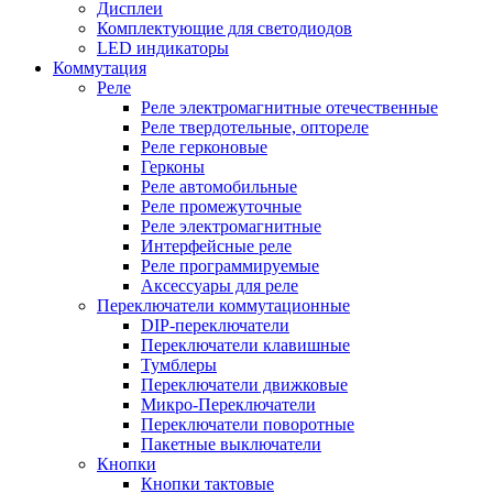
Дисплеи
Комплектующие для светодиодов
LED индикаторы
Коммутация
Реле
Реле электромагнитные отечественные
Реле твердотельные, оптореле
Реле герконовые
Герконы
Реле автомобильные
Реле промежуточные
Реле электромагнитные
Интерфейсные реле
Реле программируемые
Аксессуары для реле
Переключатели коммутационные
DIP-переключатели
Переключатели клавишные
Тумблеры
Переключатели движковые
Микро-Переключатели
Переключатели поворотные
Пакетные выключатели
Кнопки
Кнопки тактовые