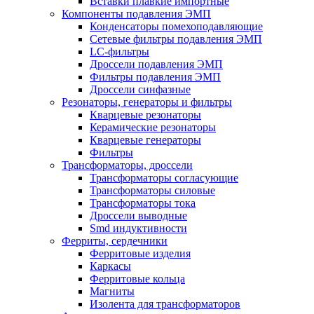
Вставки плавкие импортные
Компоненты подавления ЭМП
Конденсаторы помехоподавляющие
Сетевые фильтры подавления ЭМП
LC-фильтры
Дроссели подавления ЭМП
Фильтры подавления ЭМП
Дроссели синфазные
Резонаторы, генераторы и фильтры
Кварцевые резонаторы
Керамические резонаторы
Кварцевые генераторы
Фильтры
Трансформаторы, дроссели
Трансформаторы согласующие
Трансформаторы силовые
Трансформаторы тока
Дроссели выводные
Smd индуктивности
Ферриты, сердечники
Ферритовые изделия
Каркасы
Ферритовые кольца
Магниты
Изолента для трансформаторов