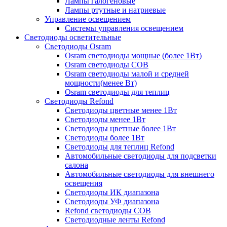
Лампы галогеновые
Лампы ртутные и натриевые
Управление освещением
Системы управления освещением
Светодиоды осветительные
Светодиоды Osram
Osram светодиоды мощные (более 1Вт)
Osram светодиоды COB
Osram светодиоды малой и средней
мощности(менее Вт)
Osram светодиоды для теплиц
Светодиоды Refond
Светодиоды цветные менее 1Вт
Светодиоды менее 1Вт
Светодиоды цветные более 1Вт
Светодиоды более 1Вт
Светодиоды для теплиц Refond
Автомобильные светодиоды для подсветки
салона
Автомобильные светодиоды для внешнего
освещения
Светодиоды ИК диапазона
Светодиоды УФ диапазона
Refond светодиоды COB
Светодиодные ленты Refond