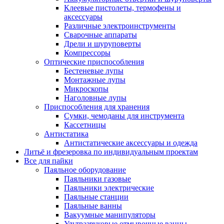
Клеевые пистолеты, термофены и
аксессуары
Различные электроинструменты
Сварочные аппараты
Дрели и шуруповерты
Компрессоры
Оптические приспособления
Бестеневые лупы
Монтажные лупы
Микроскопы
Наголовные лупы
Приспособления для хранения
Сумки, чемоданы для инструмента
Кассетницы
Антистатика
Антистатические аксессуары и одежда
Литьё и фрезеровка по индивидуальным проектам
Все для пайки
Паяльное оборудование
Паяльники газовые
Паяльники электрические
Паяльные станции
Паяльные ванны
Вакуумные манипуляторы
Ультразвуковые отмывочные ванны