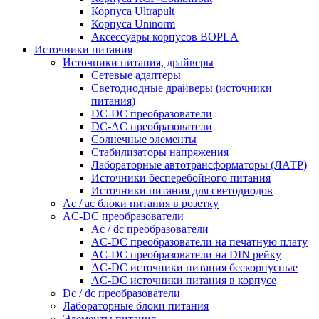
Корпуса Ultrapult
Корпуса Uninorm
Аксессуары корпусов BOPLA
Источники питания
Источники питания, драйверы
Сетевые адаптеры
Светодиодные драйверы (источники
питания)
DC-DC преобразователи
DC-AC преобразователи
Солнечные элементы
Стабилизаторы напряжения
Лабораторные автотрансформаторы (ЛАТР)
Источники бесперебойного питания
Источники питания для светодиодов
Ac / ac блоки питания в розетку
AC-DC преобразователи
Ac / dc преобразователи
AC-DC преобразователи на печатную плату
AC-DC преобразователи на DIN рейку
AC-DC источники питания бескорпусные
AC-DC источники питания в корпусе
Dc / dc преобразователи
Лабораторные блоки питания
Элементы питания