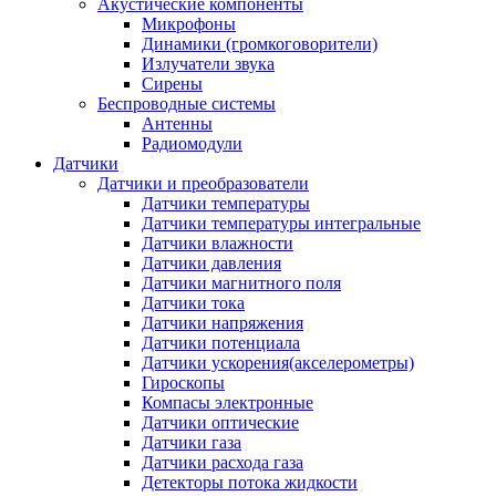
Акустические компоненты
Микрофоны
Динамики (громкоговорители)
Излучатели звука
Сирены
Беспроводные системы
Антенны
Радиомодули
Датчики
Датчики и преобразователи
Датчики температуры
Датчики температуры интегральные
Датчики влажности
Датчики давления
Датчики магнитного поля
Датчики тока
Датчики напряжения
Датчики потенциала
Датчики ускорения(акселерометры)
Гироскопы
Компасы электронные
Датчики оптические
Датчики газа
Датчики расхода газа
Детекторы потока жидкости