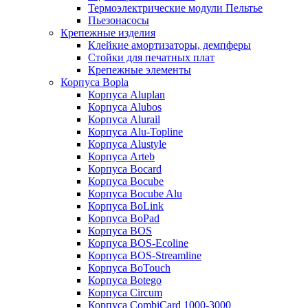
Термоэлектрические модули Пельтье
Пьезонасосы
Крепежные изделия
Клейкие амортизаторы, демпферы
Стойки для печатных плат
Крепежные элементы
Корпуса Bopla
Корпуса Aluplan
Корпуса Alubos
Корпуса Alurail
Корпуса Alu-Topline
Корпуса Alustyle
Корпуса Arteb
Корпуса Bocard
Корпуса Bocube
Корпуса Bocube Alu
Корпуса BoLink
Корпуса BoPad
Корпуса BOS
Корпуса BOS-Ecoline
Корпуса BOS-Streamline
Корпуса BoTouch
Корпуса Botego
Корпуса Circum
Корпуса CombiCard 1000-3000