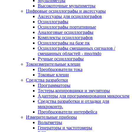
Мультиметры
Высокоточные мультиметры
Цифровые осциллографы и аксессуары
Аксессуары для осциллографов
Осциллографы
Осциллографы портативные
Аналоговые осциллографы
Комплекты осциллографов
Осциллографы на базе пк
Осциллографы смешанных сигналов /
смешанных областей - mso/mdo
Ручные осциллографы
Токоизмерительные клещи
Преобразователи тока
Токовые клещи
Средства разработки
Программаторы
Тестеры,копировщики и эмуляторы
Адаптеры для программирования микросхем
Cредства разработки и отладки для
микроконтр.
Преобразователи интерфейса
Измерительные приборы
Вольтметры
Генераторы и частотомеры