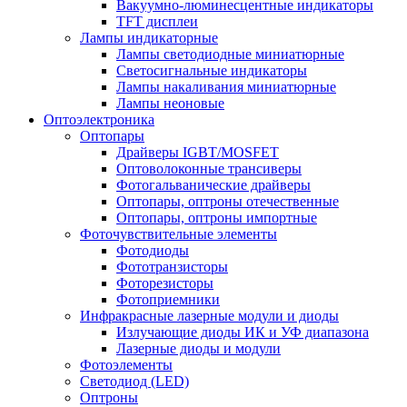
Вакуумно-люминесцентные индикаторы
TFT дисплеи
Лампы индикаторные
Лампы светодиодные миниатюрные
Светосигнальные индикаторы
Лампы накаливания миниатюрные
Лампы неоновые
Оптоэлектроника
Оптопары
Драйверы IGBT/MOSFET
Оптоволоконные трансиверы
Фотогальванические драйверы
Оптопары, оптроны отечественные
Оптопары, оптроны импортные
Фоточувствительные элементы
Фотодиоды
Фототранзисторы
Фоторезисторы
Фотоприемники
Инфракрасные лазерные модули и диоды
Излучающие диоды ИК и УФ диапазона
Лазерные диоды и модули
Фотоэлементы
Светодиод (LED)
Оптроны