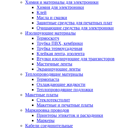
Химия и материалы для электроники
Химия для электроники
Клей
Масла и смазки
Защитные средства для печатных плат
Очищающие средства для электроники
Изолирующие материалы
Термоскотч
Трубка ПВХ, кембрики
Трубка термоусадочная
Клейкая лента, изолента
Втулки изолирующие для транзисторов
Мастичные ленты
Экранирующие ленты
Теплопроводящие материалы
Термопаста
Охлаждающие жидкости
Теплопроводящие подложки
Макетные платы
Стеклотекстолит
Макетные и печатные платы
Маркировка проводов
Принтеры этикеток и расходники
Маркеры
Кабели соединительные