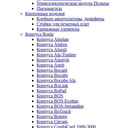
Термоэлектрические модули Пельтье
Пьезонасосы
Крепежные изделия
Клейкие амортизаторы, демпферы
Стойки для печатных плат
Крепежные элементы
Корпуса Bopla
Корпуса Aluplan
Корпуса Alubos
Корпуса Alurail
Корпуса Alu-Topline
Корпуса Alustyle
Корпуса Arteb
Корпуса Bocard
Корпуса Bocube
Корпуса Bocube Alu
Корпуса BoLink
Корпуса BoPad
Корпуса BOS
Корпуса BOS-Ecoline
Корпуса BOS-Streamline
Корпуса BoTouch
Корпуса Botego
Корпуса Circum
Корпуса CombiCard 1000-3000