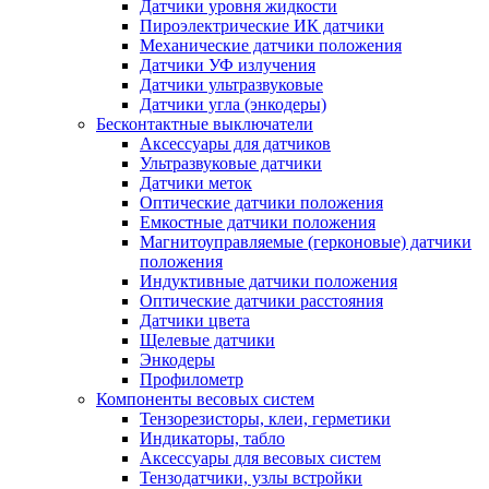
Датчики уровня жидкости
Пироэлектрические ИК датчики
Механические датчики положения
Датчики УФ излучения
Датчики ультразвуковые
Датчики угла (энкодеры)
Бесконтактные выключатели
Аксессуары для датчиков
Ультразвуковые датчики
Датчики меток
Оптические датчики положения
Емкостные датчики положения
Магнитоуправляемые (герконовые) датчики
положения
Индуктивные датчики положения
Оптические датчики расстояния
Датчики цвета
Щелевые датчики
Энкодеры
Профилометр
Компоненты весовых систем
Тензорезисторы, клеи, герметики
Индикаторы, табло
Аксессуары для весовых систем
Тензодатчики, узлы встройки