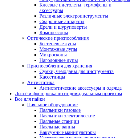
Клеевые пистолеты, термофены и
аксессуары
Различные электроинструменты
Сварочные аппараты
Дрели и шуруповерты
Компрессоры
Оптические приспособления
Бестеневые лупы
Монтажные лупы
Микроскопы
Наголовные лупы
Приспособления для хранения
Сумки, чемоданы для инструмента
Кассетницы
Антистатика
Антистатические аксессуары и одежда
Литьё и фрезеровка по индивидуальным проектам
Все для пайки
Паяльное оборудование
Паяльники газовые
Паяльники электрические
Паяльные станции
Паяльные ванны
Вакуумные манипуляторы
Ультразвуковые отмывочные ванны