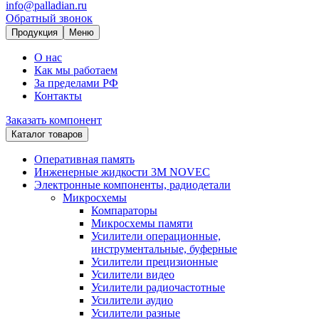
info@palladian.ru
Обратный звонок
Продукция
Меню
О нас
Как мы работаем
За пределами РФ
Контакты
Заказать компонент
Каталог товаров
Оперативная память
Инженерные жидкости 3M NOVEC
Электронные компоненты, радиодетали
Микросхемы
Компараторы
Микросхемы памяти
Усилители операционные,
инструментальные, буферные
Усилители прецизионные
Усилители видео
Усилители радиочастотные
Усилители аудио
Усилители разные