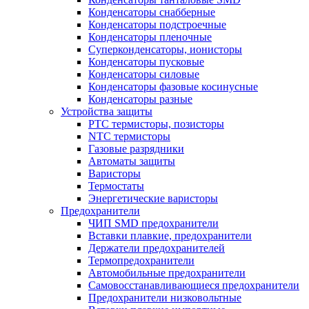
Конденсаторы снабберные
Конденсаторы подстроечные
Конденсаторы пленочные
Суперконденсаторы, ионисторы
Конденсаторы пусковые
Конденсаторы силовые
Конденсаторы фазовые косинусные
Конденсаторы разные
Устройства защиты
PTC термисторы, позисторы
NTC термисторы
Газовые разрядники
Автоматы защиты
Варисторы
Термостаты
Энергетические варисторы
Предохранители
ЧИП SMD предохранители
Вставки плавкие, предохранители
Держатели предохранителей
Термопредохранители
Автомобильные предохранители
Самовосстанавливающиеся предохранители
Предохранители низковольтные