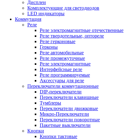
Дисплеи
Комплектующие для светодиодов
LED индикаторы
Коммутация
Реле
Реле электромагнитные отечественные
Реле твердотельные, оптореле
Реле герконовые
Герконы
Реле автомобильные
Реле промежуточные
Реле электромагнитные
Интерфейсные реле
Реле программируемые
Аксессуары для реле
Переключатели коммутационные
DIP-переключатели
Переключатели клавишные
Тумблеры
Переключатели движковые
Микро-Переключатели
Переключатели поворотные
Пакетные выключатели
Кнопки
Кнопки тактовые