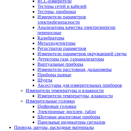
RCL-измерители
Тестеры сетей и кабелей
Тестеры, пробники
Измерители параметров
электробезопасности
Анализаторы качества электроэнергии
переносные
Калибраторы
Металлодетекторы
Регистратор параметров
Измерители параметров окружающей среды
Детекторы газа, газоанализаторы
Виртуальные приборы
Измерители расстояния, дальномеры
Приборы разные
Шунты
Аксессуары для измерительных приборов
Измерители температуры и влажности
Измерители температуры, влажности
Измерительные головки
Цифровые головки
Электронные дисплеи, табло
Щитовые аналоговые приборы
Панельные индикаторы сигналов
Провода, шнуры, расходные материалы