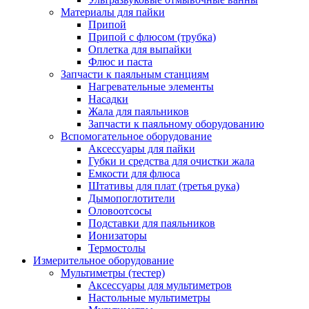
Материалы для пайки
Припой
Припой с флюсом (трубка)
Оплетка для выпайки
Флюс и паста
Запчасти к паяльным станциям
Нагревательные элементы
Насадки
Жала для паяльников
Запчасти к паяльному оборудованию
Вспомогательное оборудование
Аксессуары для пайки
Губки и средства для очистки жала
Емкости для флюса
Штативы для плат (третья рука)
Дымопоглотители
Оловоотсосы
Подставки для паяльников
Ионизаторы
Термостолы
Измерительное оборудование
Мультиметры (тестер)
Аксессуары для мультиметров
Настольные мультиметры