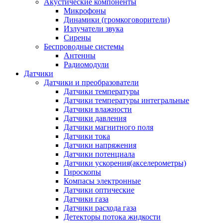
Акустические компоненты
Микрофоны
Динамики (громкоговорители)
Излучатели звука
Сирены
Беспроводные системы
Антенны
Радиомодули
Датчики
Датчики и преобразователи
Датчики температуры
Датчики температуры интегральные
Датчики влажности
Датчики давления
Датчики магнитного поля
Датчики тока
Датчики напряжения
Датчики потенциала
Датчики ускорения(акселерометры)
Гироскопы
Компасы электронные
Датчики оптические
Датчики газа
Датчики расхода газа
Детекторы потока жидкости