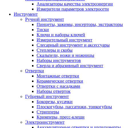
Анализаторы качества электроэнергии
Измерители параметров электросети
Инструмент
Ручной инструмент
Пинцеты, зажимы, инсерторы, экстракторы
Тиски
Ключи и наборы ключей
Измерительный инструмент
Слесарный инструмент и аксессуары
Степлеры и скобы
Скальпели, ножи и ножницы
Наборы инструментов
Сверла и абразивный инструмент
Отвертки
Монтажные отвертки
Керамические отвертки
Отвертки с насадками
Наборы отверток
Губцевый инструмент
Бокорезы, кусачки
Плоскогубцы, пассатижи, тонкогубцы
Стрипперы
Кримперы, пресс-клещи
Электроинструмент
Аккумуляторные отвертки и шуруповерты