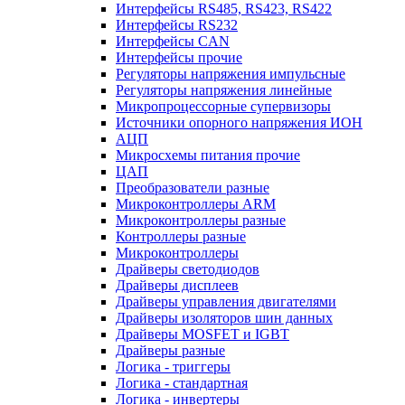
Интерфейсы RS485, RS423, RS422
Интерфейсы RS232
Интерфейсы CAN
Интерфейсы прочие
Регуляторы напряжения импульсные
Регуляторы напряжения линейные
Микропроцессорные супервизоры
Источники опорного напряжения ИОН
АЦП
Микросхемы питания прочие
ЦАП
Преобразователи разные
Микроконтроллеры ARM
Микроконтроллеры разные
Контроллеры разные
Микроконтроллеры
Драйверы светодиодов
Драйверы дисплеев
Драйверы управления двигателями
Драйверы изоляторов шин данных
Драйверы MOSFET и IGBT
Драйверы разные
Логика - триггеры
Логика - стандартная
Логика - инвертеры