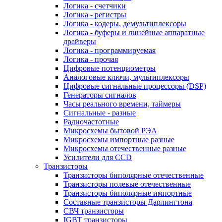
Логика - счетчики
Логика - регистры
Логика - кодеры, демультиплексоры
Логика - буферы и линейные аппаратные
драйверы
Логика - программируемая
Логика - прочая
Цифровые потенциометры
Аналоговые ключи, мультиплексоры
Цифровые сигнальные процессоры (DSP)
Генераторы сигналов
Часы реального времени, таймеры
Сигнальные - разные
Радиочастотные
Микросхемы бытовой РЭА
Микросхемы импортные разные
Микросхемы отечественные разные
Усилители для CCD
Транзисторы
Транзисторы биполярные отечественные
Транзисторы полевые отечественные
Транзисторы биполярные импортные
Составные транзисторы Дарлингтона
СВЧ транзисторы
IGBT транзисторы