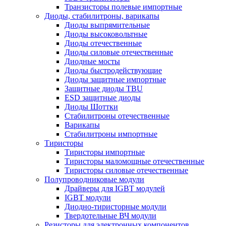
Транзисторы полевые импортные
Диоды, стабилитроны, варикапы
Диоды выпрямительные
Диоды высоковольтные
Диоды отечественные
Диоды силовые отечественные
Диодные мосты
Диоды быстродействующие
Диоды защитные импортные
Защитные диоды TBU
ESD защитные диоды
Диоды Шоттки
Стабилитроны отечественные
Варикапы
Стабилитроны импортные
Тиристоры
Тиристоры импортные
Тиристоры маломощные отечественные
Тиристоры силовые отечественные
Полупроводниковые модули
Драйверы для IGBT модулей
IGBT модули
Диодно-тиристорные модули
Твердотельные ВЧ модули
Резисторы для электронных компонентов