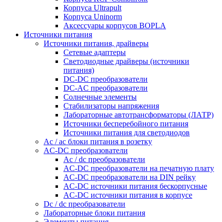
Корпуса Ultrapult
Корпуса Uninorm
Аксессуары корпусов BOPLA
Источники питания
Источники питания, драйверы
Сетевые адаптеры
Светодиодные драйверы (источники
питания)
DC-DC преобразователи
DC-AC преобразователи
Солнечные элементы
Стабилизаторы напряжения
Лабораторные автотрансформаторы (ЛАТР)
Источники бесперебойного питания
Источники питания для светодиодов
Ac / ac блоки питания в розетку
AC-DC преобразователи
Ac / dc преобразователи
AC-DC преобразователи на печатную плату
AC-DC преобразователи на DIN рейку
AC-DC источники питания бескорпусные
AC-DC источники питания в корпусе
Dc / dc преобразователи
Лабораторные блоки питания
Элементы питания