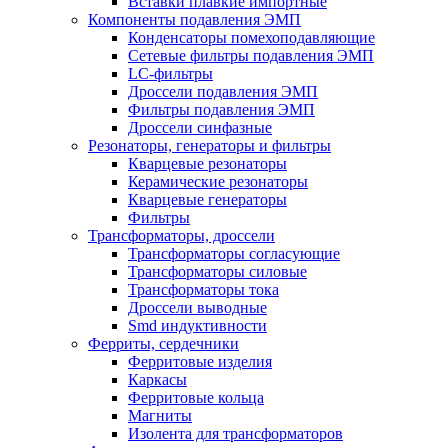
Вставки плавкие импортные
Компоненты подавления ЭМП
Конденсаторы помехоподавляющие
Сетевые фильтры подавления ЭМП
LC-фильтры
Дроссели подавления ЭМП
Фильтры подавления ЭМП
Дроссели синфазные
Резонаторы, генераторы и фильтры
Кварцевые резонаторы
Керамические резонаторы
Кварцевые генераторы
Фильтры
Трансформаторы, дроссели
Трансформаторы согласующие
Трансформаторы силовые
Трансформаторы тока
Дроссели выводные
Smd индуктивности
Ферриты, сердечники
Ферритовые изделия
Каркасы
Ферритовые кольца
Магниты
Изолента для трансформаторов