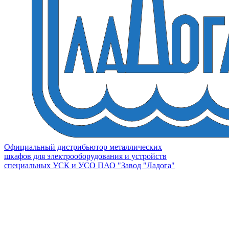
Официальный дистрибьютор металлических
шкафов для электрооборудования и устройств
специальных УСК и УСО ПАО "Завод "Ладога"