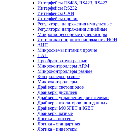
Интерфейсы RS485, RS423, RS422
Интерфейсы RS232
Интерфейсы CAN
Интерфейсы прочие
Регуляторы напряжения импульсные
Регуляторы напряжения линейные
Микропроцессорные супервизоры
Источники опорного напряжения ИОН
АЦП
Микросхемы питания прочие
ЦАП
Преобразователи разные
Микроконтроллеры ARM
Микроконтроллеры разные
Контроллеры разные
Микроконтроллеры
Драйверы светодиодов
Драйверы дисплеев
Драйверы управления двигателями
Драйверы изоляторов шин данных
Драйверы MOSFET и IGBT
Драйверы разные
Логика - триггеры
Логика - стандартная
Логика - инвертеры