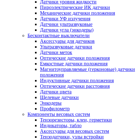
Датчики уровня жидкости
Пироэлектрические ИК датчики
Механические датчики положения
Датчики УФ излучения
Датчики ультразвуковые
Датчики угла (энкодеры)
Бесконтактные выключатели
Аксессуары для датчиков
Ультразвуковые датчики
Датчики меток
Оптические датчики положения
Емкостные датчики положения
Магнитоуправляемые (герконовые) датчики
положения
Индуктивные датчики положения
Оптические датчики расстояния
Датчики цвета
Щелевые датчики
Энкодеры
Профилометр
Компоненты весовых систем
Тензорезисторы, клеи, герметики
Индикаторы, табло
Аксессуары для весовых систем
Тензодатчики, узлы встройки