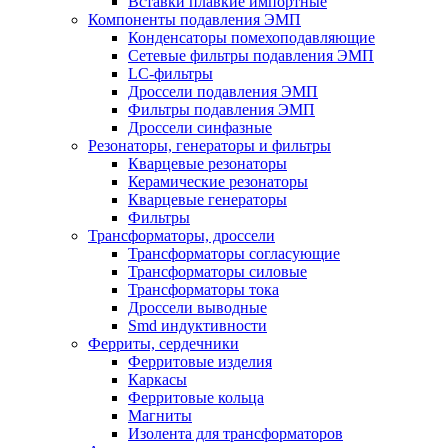
Вставки плавкие импортные
Компоненты подавления ЭМП
Конденсаторы помехоподавляющие
Сетевые фильтры подавления ЭМП
LC-фильтры
Дроссели подавления ЭМП
Фильтры подавления ЭМП
Дроссели синфазные
Резонаторы, генераторы и фильтры
Кварцевые резонаторы
Керамические резонаторы
Кварцевые генераторы
Фильтры
Трансформаторы, дроссели
Трансформаторы согласующие
Трансформаторы силовые
Трансформаторы тока
Дроссели выводные
Smd индуктивности
Ферриты, сердечники
Ферритовые изделия
Каркасы
Ферритовые кольца
Магниты
Изолента для трансформаторов