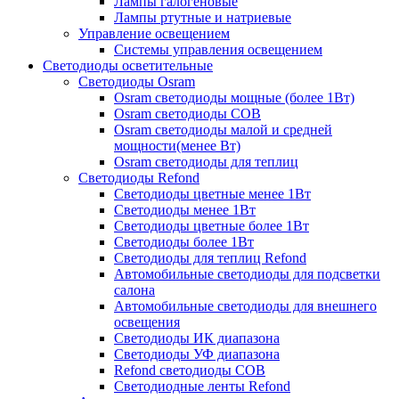
Лампы галогеновые
Лампы ртутные и натриевые
Управление освещением
Системы управления освещением
Светодиоды осветительные
Светодиоды Osram
Osram светодиоды мощные (более 1Вт)
Osram светодиоды COB
Osram светодиоды малой и средней
мощности(менее Вт)
Osram светодиоды для теплиц
Светодиоды Refond
Светодиоды цветные менее 1Вт
Светодиоды менее 1Вт
Светодиоды цветные более 1Вт
Светодиоды более 1Вт
Светодиоды для теплиц Refond
Автомобильные светодиоды для подсветки
салона
Автомобильные светодиоды для внешнего
освещения
Светодиоды ИК диапазона
Светодиоды УФ диапазона
Refond светодиоды COB
Светодиодные ленты Refond