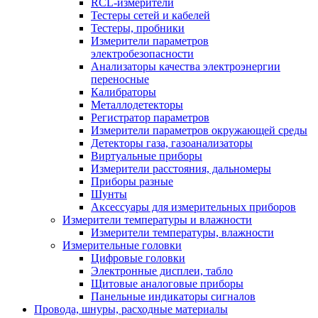
RCL-измерители
Тестеры сетей и кабелей
Тестеры, пробники
Измерители параметров
электробезопасности
Анализаторы качества электроэнергии
переносные
Калибраторы
Металлодетекторы
Регистратор параметров
Измерители параметров окружающей среды
Детекторы газа, газоанализаторы
Виртуальные приборы
Измерители расстояния, дальномеры
Приборы разные
Шунты
Аксессуары для измерительных приборов
Измерители температуры и влажности
Измерители температуры, влажности
Измерительные головки
Цифровые головки
Электронные дисплеи, табло
Щитовые аналоговые приборы
Панельные индикаторы сигналов
Провода, шнуры, расходные материалы