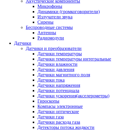
Акустические компоненты
Микрофоны
Динамики (громкоговорители)
Излучатели звука
Сирены
Беспроводные системы
Антенны
Радиомодули
Датчики
Датчики и преобразователи
Датчики температуры
Датчики температуры интегральные
Датчики влажности
Датчики давления
Датчики магнитного поля
Датчики тока
Датчики напряжения
Датчики потенциала
Датчики ускорения(акселерометры)
Гироскопы
Компасы электронные
Датчики оптические
Датчики газа
Датчики расхода газа
Детекторы потока жидкости