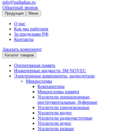
info@palladian.ru
Обратный звонок
Продукция
Меню
О нас
Как мы работаем
За пределами РФ
Контакты
Заказать компонент
Каталог товаров
Оперативная память
Инженерные жидкости 3M NOVEC
Электронные компоненты, радиодетали
Микросхемы
Компараторы
Микросхемы памяти
Усилители операционные,
инструментальные, буферные
Усилители прецизионные
Усилители видео
Усилители радиочастотные
Усилители аудио
Усилители разные