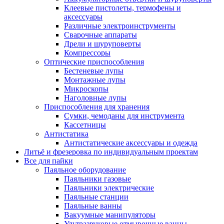
Клеевые пистолеты, термофены и
аксессуары
Различные электроинструменты
Сварочные аппараты
Дрели и шуруповерты
Компрессоры
Оптические приспособления
Бестеневые лупы
Монтажные лупы
Микроскопы
Наголовные лупы
Приспособления для хранения
Сумки, чемоданы для инструмента
Кассетницы
Антистатика
Антистатические аксессуары и одежда
Литьё и фрезеровка по индивидуальным проектам
Все для пайки
Паяльное оборудование
Паяльники газовые
Паяльники электрические
Паяльные станции
Паяльные ванны
Вакуумные манипуляторы
Ультразвуковые отмывочные ванны