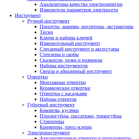
Анализаторы качества электроэнергии
Измерители параметров электросети
Инструмент
Ручной инструмент
Пинцеты, зажимы, инсерторы, экстракторы
Тиски
Ключи и наборы ключей
Измерительный инструмент
Слесарный инструмент и аксессуары
Степлеры и скобы
Скальпели, ножи и ножницы
Наборы инструментов
Сверла и абразивный инструмент
Отвертки
Монтажные отвертки
Керамические отвертки
Отвертки с насадками
Наборы отверток
Губцевый инструмент
Бокорезы, кусачки
Плоскогубцы, пассатижи, тонкогубцы
Стрипперы
Кримперы, пресс-клещи
Электроинструмент
Аккумуляторные отвертки и шуруповерты