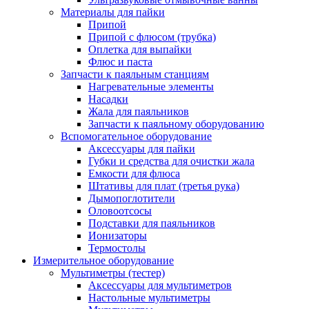
Материалы для пайки
Припой
Припой с флюсом (трубка)
Оплетка для выпайки
Флюс и паста
Запчасти к паяльным станциям
Нагревательные элементы
Насадки
Жала для паяльников
Запчасти к паяльному оборудованию
Вспомогательное оборудование
Аксессуары для пайки
Губки и средства для очистки жала
Емкости для флюса
Штативы для плат (третья рука)
Дымопоглотители
Оловоотсосы
Подставки для паяльников
Ионизаторы
Термостолы
Измерительное оборудование
Мультиметры (тестер)
Аксессуары для мультиметров
Настольные мультиметры