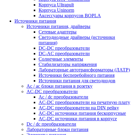
Корпуса Ultrapult
Корпуса Uninorm
Аксессуары корпусов BOPLA
Источники питания
Источники питания, драйверы
Сетевые адаптеры
Светодиодные драйверы (источники
питания)
DC-DC преобразователи
DC-AC преобразователи
Солнечные элементы
Стабилизаторы напряжения
Лабораторные автотрансформаторы (ЛАТР)
Источники бесперебойного питания
Источники питания для светодиодов
Ac / ac блоки питания в розетку
AC-DC преобразователи
Ac / dc преобразователи
AC-DC преобразователи на печатную плату
AC-DC преобразователи на DIN рейку
AC-DC источники питания бескорпусные
AC-DC источники питания в корпусе
Dc / dc преобразователи
Лабораторные блоки питания
Элементы питания