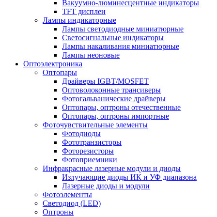
Вакуумно-люминесцентные индикаторы
TFT дисплеи
Лампы индикаторные
Лампы светодиодные миниатюрные
Светосигнальные индикаторы
Лампы накаливания миниатюрные
Лампы неоновые
Оптоэлектроника
Оптопары
Драйверы IGBT/MOSFET
Оптоволоконные трансиверы
Фотогальванические драйверы
Оптопары, оптроны отечественные
Оптопары, оптроны импортные
Фоточувствительные элементы
Фотодиоды
Фототранзисторы
Фоторезисторы
Фотоприемники
Инфракрасные лазерные модули и диоды
Излучающие диоды ИК и УФ диапазона
Лазерные диоды и модули
Фотоэлементы
Светодиод (LED)
Оптроны