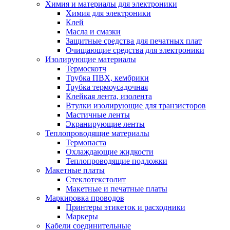
Химия и материалы для электроники
Химия для электроники
Клей
Масла и смазки
Защитные средства для печатных плат
Очищающие средства для электроники
Изолирующие материалы
Термоскотч
Трубка ПВХ, кембрики
Трубка термоусадочная
Клейкая лента, изолента
Втулки изолирующие для транзисторов
Мастичные ленты
Экранирующие ленты
Теплопроводящие материалы
Термопаста
Охлаждающие жидкости
Теплопроводящие подложки
Макетные платы
Стеклотекстолит
Макетные и печатные платы
Маркировка проводов
Принтеры этикеток и расходники
Маркеры
Кабели соединительные