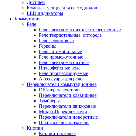
Дисплеи
Комплектующие для светодиодов
LED индикаторы
Коммутация
Реле
Реле электромагнитные отечественные
Реле твердотельные, оптореле
Реле герконовые
Герконы
Реле автомобильные
Реле промежуточные
Реле электромагнитные
Интерфейсные реле
Реле программируемые
Аксессуары для реле
Переключатели коммутационные
DIP-переключатели
Переключатели клавишные
Тумблеры
Переключатели движковые
Микро-Переключатели
Переключатели поворотные
Пакетные выключатели
Кнопки
Кнопки тактовые