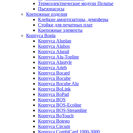
Термоэлектрические модули Пельтье
Пьезонасосы
Крепежные изделия
Клейкие амортизаторы, демпферы
Стойки для печатных плат
Крепежные элементы
Корпуса Bopla
Корпуса Aluplan
Корпуса Alubos
Корпуса Alurail
Корпуса Alu-Topline
Корпуса Alustyle
Корпуса Arteb
Корпуса Bocard
Корпуса Bocube
Корпуса Bocube Alu
Корпуса BoLink
Корпуса BoPad
Корпуса BOS
Корпуса BOS-Ecoline
Корпуса BOS-Streamline
Корпуса BoTouch
Корпуса Botego
Корпуса Circum
Корпуса CombiCard 1000-3000