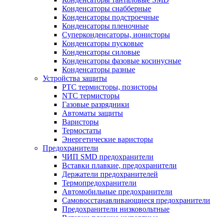
Конденсаторы снабберные
Конденсаторы подстроечные
Конденсаторы пленочные
Суперконденсаторы, ионисторы
Конденсаторы пусковые
Конденсаторы силовые
Конденсаторы фазовые косинусные
Конденсаторы разные
Устройства защиты
PTC термисторы, позисторы
NTC термисторы
Газовые разрядники
Автоматы защиты
Варисторы
Термостаты
Энергетические варисторы
Предохранители
ЧИП SMD предохранители
Вставки плавкие, предохранители
Держатели предохранителей
Термопредохранители
Автомобильные предохранители
Самовосстанавливающиеся предохранители
Предохранители низковольтные