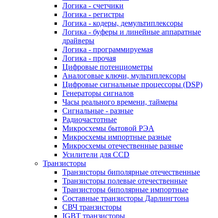
Логика - счетчики
Логика - регистры
Логика - кодеры, демультиплексоры
Логика - буферы и линейные аппаратные
драйверы
Логика - программируемая
Логика - прочая
Цифровые потенциометры
Аналоговые ключи, мультиплексоры
Цифровые сигнальные процессоры (DSP)
Генераторы сигналов
Часы реального времени, таймеры
Сигнальные - разные
Радиочастотные
Микросхемы бытовой РЭА
Микросхемы импортные разные
Микросхемы отечественные разные
Усилители для CCD
Транзисторы
Транзисторы биполярные отечественные
Транзисторы полевые отечественные
Транзисторы биполярные импортные
Составные транзисторы Дарлингтона
СВЧ транзисторы
IGBT транзисторы