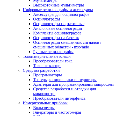
Мультиметры
Высокоточные мультиметры
Цифровые осциллографы и аксессуары
Аксессуары для осциллографов
Осциллографы
Осциллографы портативные
Аналоговые осциллографы
Комплекты осциллографов
Осциллографы на базе пк
Осциллографы смешанных сигналов /
смешанных областей - mso/mdo
Ручные осциллографы
Токоизмерительные клещи
Преобразователи тока
Токовые клещи
Средства разработки
Программаторы
Тестеры,копировщики и эмуляторы
Адаптеры для программирования микросхем
Cредства разработки и отладки для
микроконтр.
Преобразователи интерфейса
Измерительные приборы
Вольтметры
Генераторы и частотомеры