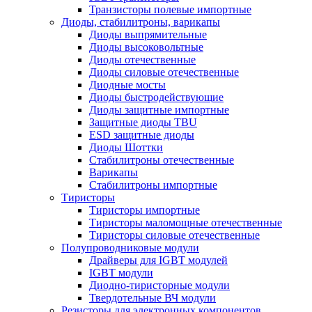
Транзисторы полевые импортные
Диоды, стабилитроны, варикапы
Диоды выпрямительные
Диоды высоковольтные
Диоды отечественные
Диоды силовые отечественные
Диодные мосты
Диоды быстродействующие
Диоды защитные импортные
Защитные диоды TBU
ESD защитные диоды
Диоды Шоттки
Стабилитроны отечественные
Варикапы
Стабилитроны импортные
Тиристоры
Тиристоры импортные
Тиристоры маломощные отечественные
Тиристоры силовые отечественные
Полупроводниковые модули
Драйверы для IGBT модулей
IGBT модули
Диодно-тиристорные модули
Твердотельные ВЧ модули
Резисторы для электронных компонентов