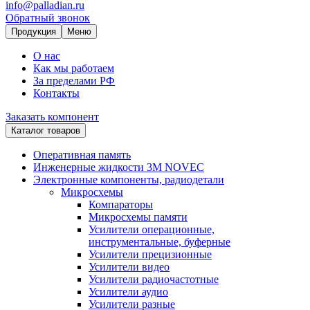
info@palladian.ru
Обратный звонок
Продукция
Меню
О нас
Как мы работаем
За пределами РФ
Контакты
Заказать компонент
Каталог товаров
Оперативная память
Инженерные жидкости 3M NOVEC
Электронные компоненты, радиодетали
Микросхемы
Компараторы
Микросхемы памяти
Усилители операционные,
инструментальные, буферные
Усилители прецизионные
Усилители видео
Усилители радиочастотные
Усилители аудио
Усилители разные