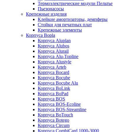
Термоэлектрические модули Пельтье
Пьезонасосы
Крепежные изделия
Клейкие амортизаторы, демпферы
Стойки для печатных плат
Крепежные элементы
Корпуса Bopla
Корпуса Aluplan
Корпуса Alubos
Корпуса Alurail
Корпуса Alu-Topline
Корпуса Alustyle
Корпуса Arteb
Корпуса Bocard
Корпуса Bocube
Корпуса Bocube Alu
Корпуса BoLink
Корпуса BoPad
Корпуса BOS
Корпуса BOS-Ecoline
Корпуса BOS-Streamline
Корпуса BoTouch
Корпуса Botego
Корпуса Circum
Корпуса CombiCard 1000-3000