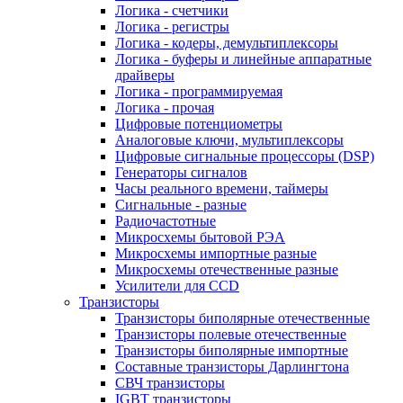
Логика - счетчики
Логика - регистры
Логика - кодеры, демультиплексоры
Логика - буферы и линейные аппаратные
драйверы
Логика - программируемая
Логика - прочая
Цифровые потенциометры
Аналоговые ключи, мультиплексоры
Цифровые сигнальные процессоры (DSP)
Генераторы сигналов
Часы реального времени, таймеры
Сигнальные - разные
Радиочастотные
Микросхемы бытовой РЭА
Микросхемы импортные разные
Микросхемы отечественные разные
Усилители для CCD
Транзисторы
Транзисторы биполярные отечественные
Транзисторы полевые отечественные
Транзисторы биполярные импортные
Составные транзисторы Дарлингтона
СВЧ транзисторы
IGBT транзисторы