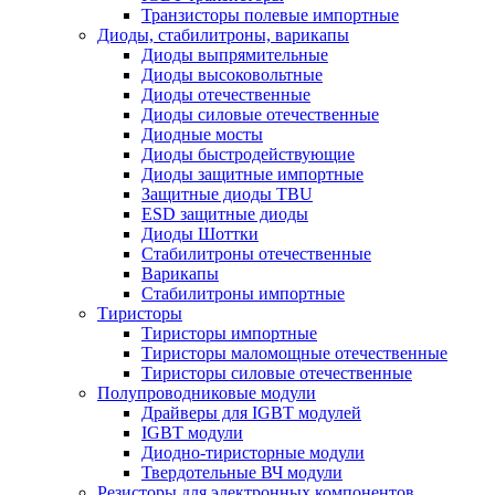
Транзисторы полевые импортные
Диоды, стабилитроны, варикапы
Диоды выпрямительные
Диоды высоковольтные
Диоды отечественные
Диоды силовые отечественные
Диодные мосты
Диоды быстродействующие
Диоды защитные импортные
Защитные диоды TBU
ESD защитные диоды
Диоды Шоттки
Стабилитроны отечественные
Варикапы
Стабилитроны импортные
Тиристоры
Тиристоры импортные
Тиристоры маломощные отечественные
Тиристоры силовые отечественные
Полупроводниковые модули
Драйверы для IGBT модулей
IGBT модули
Диодно-тиристорные модули
Твердотельные ВЧ модули
Резисторы для электронных компонентов