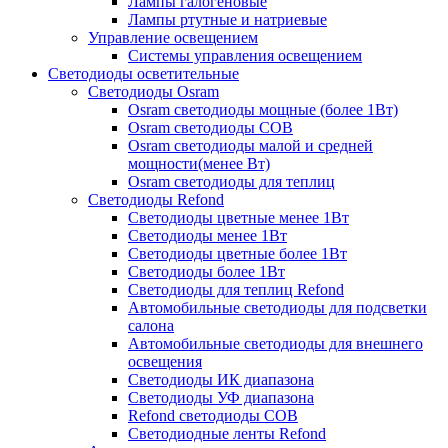
Лампы галогеновые
Лампы ртутные и натриевые
Управление освещением
Системы управления освещением
Светодиоды осветительные
Светодиоды Osram
Osram светодиоды мощные (более 1Вт)
Osram светодиоды COB
Osram светодиоды малой и средней
мощности(менее Вт)
Osram светодиоды для теплиц
Светодиоды Refond
Светодиоды цветные менее 1Вт
Светодиоды менее 1Вт
Светодиоды цветные более 1Вт
Светодиоды более 1Вт
Светодиоды для теплиц Refond
Автомобильные светодиоды для подсветки
салона
Автомобильные светодиоды для внешнего
освещения
Светодиоды ИК диапазона
Светодиоды УФ диапазона
Refond светодиоды COB
Светодиодные ленты Refond