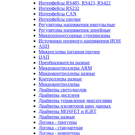
Интерфейсы RS485, RS423, RS422
Интерфейсы RS232
Интерфейсы CAN
Интерфейсы прочие
Регуляторы напряжения импульсные
Регуляторы напряжения линейные
Микропроцессорные супервизоры
Источники опорного напряжения ИОН
АЦП
Микросхемы питания прочие
ЦАП
Преобразователи разные
Микроконтроллеры ARM
Микроконтроллеры разные
Контроллеры разные
Микроконтроллеры
Драйверы светодиодов
Драйверы дисплеев
Драйверы управления двигателями
Драйверы изоляторов шин данных
Драйверы MOSFET и IGBT
Драйверы разные
Логика - триггеры
Логика - стандартная
Логика - инвертеры