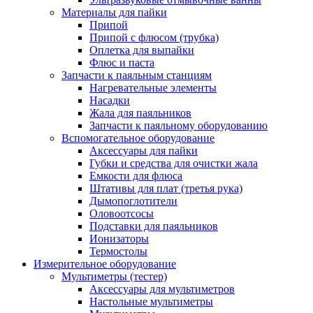
Материалы для пайки
Припой
Припой с флюсом (трубка)
Оплетка для выпайки
Флюс и паста
Запчасти к паяльным станциям
Нагревательные элементы
Насадки
Жала для паяльников
Запчасти к паяльному оборудованию
Вспомогательное оборудование
Аксессуары для пайки
Губки и средства для очистки жала
Емкости для флюса
Штативы для плат (третья рука)
Дымопоглотители
Оловоотсосы
Подставки для паяльников
Ионизаторы
Термостолы
Измерительное оборудование
Мультиметры (тестер)
Аксессуары для мультиметров
Настольные мультиметры