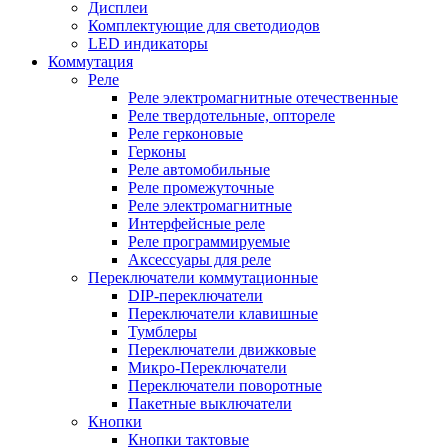
Дисплеи
Комплектующие для светодиодов
LED индикаторы
Коммутация
Реле
Реле электромагнитные отечественные
Реле твердотельные, оптореле
Реле герконовые
Герконы
Реле автомобильные
Реле промежуточные
Реле электромагнитные
Интерфейсные реле
Реле программируемые
Аксессуары для реле
Переключатели коммутационные
DIP-переключатели
Переключатели клавишные
Тумблеры
Переключатели движковые
Микро-Переключатели
Переключатели поворотные
Пакетные выключатели
Кнопки
Кнопки тактовые