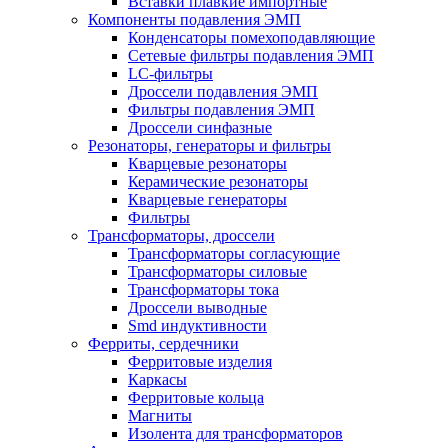
Вставки плавкие импортные
Компоненты подавления ЭМП
Конденсаторы помехоподавляющие
Сетевые фильтры подавления ЭМП
LC-фильтры
Дроссели подавления ЭМП
Фильтры подавления ЭМП
Дроссели синфазные
Резонаторы, генераторы и фильтры
Кварцевые резонаторы
Керамические резонаторы
Кварцевые генераторы
Фильтры
Трансформаторы, дроссели
Трансформаторы согласующие
Трансформаторы силовые
Трансформаторы тока
Дроссели выводные
Smd индуктивности
Ферриты, сердечники
Ферритовые изделия
Каркасы
Ферритовые кольца
Магниты
Изолента для трансформаторов