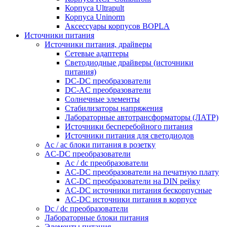
Корпуса Ultrapult
Корпуса Uninorm
Аксессуары корпусов BOPLA
Источники питания
Источники питания, драйверы
Сетевые адаптеры
Светодиодные драйверы (источники
питания)
DC-DC преобразователи
DC-AC преобразователи
Солнечные элементы
Стабилизаторы напряжения
Лабораторные автотрансформаторы (ЛАТР)
Источники бесперебойного питания
Источники питания для светодиодов
Ac / ac блоки питания в розетку
AC-DC преобразователи
Ac / dc преобразователи
AC-DC преобразователи на печатную плату
AC-DC преобразователи на DIN рейку
AC-DC источники питания бескорпусные
AC-DC источники питания в корпусе
Dc / dc преобразователи
Лабораторные блоки питания
Элементы питания