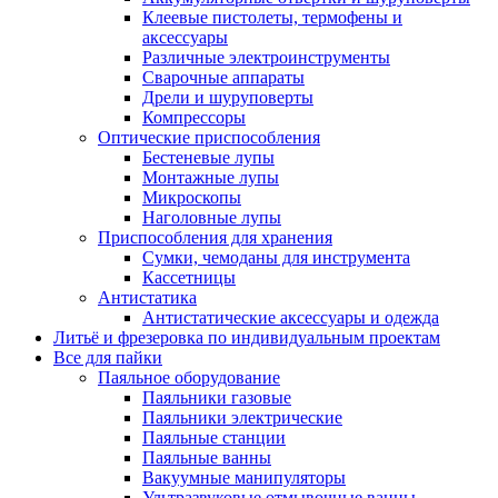
Клеевые пистолеты, термофены и
аксессуары
Различные электроинструменты
Сварочные аппараты
Дрели и шуруповерты
Компрессоры
Оптические приспособления
Бестеневые лупы
Монтажные лупы
Микроскопы
Наголовные лупы
Приспособления для хранения
Сумки, чемоданы для инструмента
Кассетницы
Антистатика
Антистатические аксессуары и одежда
Литьё и фрезеровка по индивидуальным проектам
Все для пайки
Паяльное оборудование
Паяльники газовые
Паяльники электрические
Паяльные станции
Паяльные ванны
Вакуумные манипуляторы
Ультразвуковые отмывочные ванны