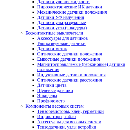
Датчики уровня жидкости
Пироэлектрические ИК датчики
Механические датчики положения
Датчики УФ излучения
Датчики ультразвуковые
Датчики угла (энкодеры)
Бесконтактные выключатели
Аксессуары для датчиков
Ультразвуковые датчики
Датчики меток
Оптические датчики положения
Емкостные датчики положения
Магнитоуправляемые (герконовые) датчики
положения
Индуктивные датчики положения
Оптические датчики расстояния
Датчики цвета
Щелевые датчики
Энкодеры
Профилометр
Компоненты весовых систем
Тензорезисторы, клеи, герметики
Индикаторы, табло
Аксессуары для весовых систем
Тензодатчики, узлы встройки