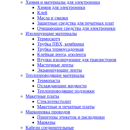
Химия и материалы для электроники
Химия для электроники
Клей
Масла и смазки
Защитные средства для печатных плат
Очищающие средства для электроники
Изолирующие материалы
Термоскотч
Трубка ПВХ, кембрики
Трубка термоусадочная
Клейкая лента, изолента
Втулки изолирующие для транзисторов
Мастичные ленты
Экранирующие ленты
Теплопроводящие материалы
Термопаста
Охлаждающие жидкости
Теплопроводящие подложки
Макетные платы
Стеклотекстолит
Макетные и печатные платы
Маркировка проводов
Принтеры этикеток и расходники
Маркеры
Кабели соединительные