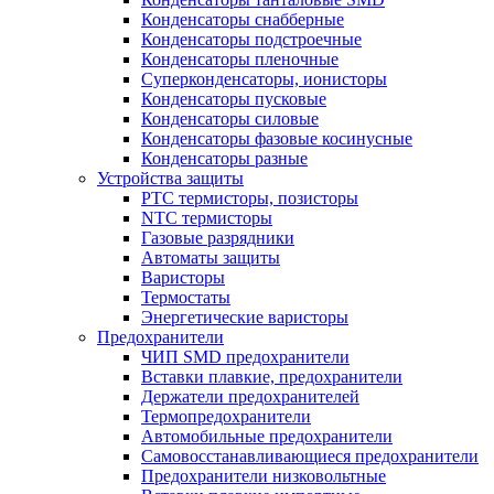
Конденсаторы снабберные
Конденсаторы подстроечные
Конденсаторы пленочные
Суперконденсаторы, ионисторы
Конденсаторы пусковые
Конденсаторы силовые
Конденсаторы фазовые косинусные
Конденсаторы разные
Устройства защиты
PTC термисторы, позисторы
NTC термисторы
Газовые разрядники
Автоматы защиты
Варисторы
Термостаты
Энергетические варисторы
Предохранители
ЧИП SMD предохранители
Вставки плавкие, предохранители
Держатели предохранителей
Термопредохранители
Автомобильные предохранители
Самовосстанавливающиеся предохранители
Предохранители низковольтные