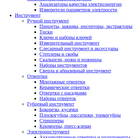
Анализаторы качества электроэнергии
Измерители параметров электросети
Инструмент
Ручной инструмент
Пинцеты, зажимы, инсерторы, экстракторы
Тиски
Ключи и наборы ключей
Измерительный инструмент
Слесарный инструмент и аксессуары
Степлеры и скобы
Скальпели, ножи и ножницы
Наборы инструментов
Сверла и абразивный инструмент
Отвертки
Монтажные отвертки
Керамические отвертки
Отвертки с насадками
Наборы отверток
Губцевый инструмент
Бокорезы, кусачки
Плоскогубцы, пассатижи, тонкогубцы
Стрипперы
Кримперы, пресс-клещи
Электроинструмент
Аккумуляторные отвертки и шуруповерты