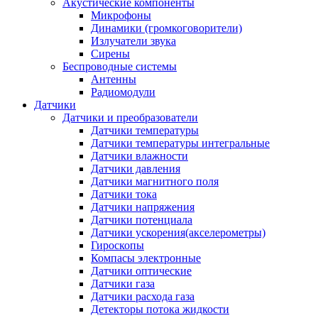
Акустические компоненты
Микрофоны
Динамики (громкоговорители)
Излучатели звука
Сирены
Беспроводные системы
Антенны
Радиомодули
Датчики
Датчики и преобразователи
Датчики температуры
Датчики температуры интегральные
Датчики влажности
Датчики давления
Датчики магнитного поля
Датчики тока
Датчики напряжения
Датчики потенциала
Датчики ускорения(акселерометры)
Гироскопы
Компасы электронные
Датчики оптические
Датчики газа
Датчики расхода газа
Детекторы потока жидкости