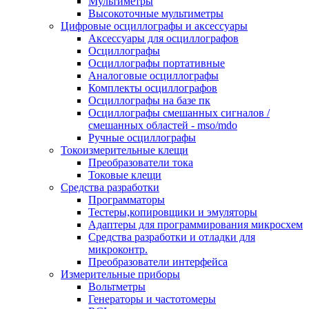
Мультиметры
Высокоточные мультиметры
Цифровые осциллографы и аксессуары
Аксессуары для осциллографов
Осциллографы
Осциллографы портативные
Аналоговые осциллографы
Комплекты осциллографов
Осциллографы на базе пк
Осциллографы смешанных сигналов /
смешанных областей - mso/mdo
Ручные осциллографы
Токоизмерительные клещи
Преобразователи тока
Токовые клещи
Средства разработки
Программаторы
Тестеры,копировщики и эмуляторы
Адаптеры для программирования микросхем
Cредства разработки и отладки для
микроконтр.
Преобразователи интерфейса
Измерительные приборы
Вольтметры
Генераторы и частотомеры