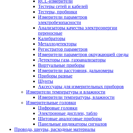
RCL-измерители
Тестеры сетей и кабелей
Тестеры, пробники
Измерители параметров
электробезопасности
Анализаторы качества электроэнергии
переносные
Калибраторы
Металлодетекторы
Регистратор параметров
Измерители параметров окружающей среды
Детекторы газа, газоанализаторы
Виртуальные приборы
Измерители расстояния, дальномеры
Приборы разные
Шунты
Аксессуары для измерительных приборов
Измерители температуры и влажности
Измерители температуры, влажности
Измерительные головки
Цифровые головки
Электронные дисплеи, табло
Щитовые аналоговые приборы
Панельные индикаторы сигналов
Провода, шнуры, расходные материалы