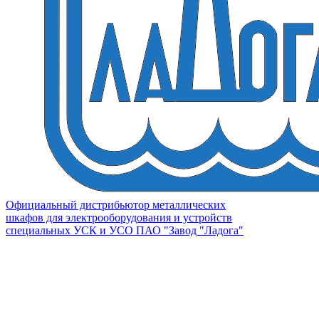
Официальный дистрибьютор металлических
шкафов для электрооборудования и устройств
специальных УСК и УСО ПАО "Завод "Ладога"