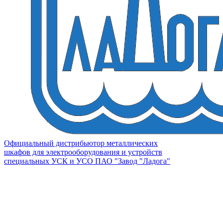
Официальный дистрибьютор металлических
шкафов для электрооборудования и устройств
специальных УСК и УСО ПАО "Завод "Ладога"