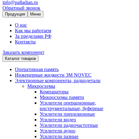
info@palladian.ru
Обратный звонок
Продукция
Меню
О нас
Как мы работаем
За пределами РФ
Контакты
Заказать компонент
Каталог товаров
Оперативная память
Инженерные жидкости 3M NOVEC
Электронные компоненты, радиодетали
Микросхемы
Компараторы
Микросхемы памяти
Усилители операционные,
инструментальные, буферные
Усилители прецизионные
Усилители видео
Усилители радиочастотные
Усилители аудио
Усилители разные