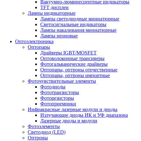
Вакуумно-люминесцентные индикаторы
TFT дисплеи
Лампы индикаторные
Лампы светодиодные миниатюрные
Светосигнальные индикаторы
Лампы накаливания миниатюрные
Лампы неоновые
Оптоэлектроника
Оптопары
Драйверы IGBT/MOSFET
Оптоволоконные трансиверы
Фотогальванические драйверы
Оптопары, оптроны отечественные
Оптопары, оптроны импортные
Фоточувствительные элементы
Фотодиоды
Фототранзисторы
Фоторезисторы
Фотоприемники
Инфракрасные лазерные модули и диоды
Излучающие диоды ИК и УФ диапазона
Лазерные диоды и модули
Фотоэлементы
Светодиод (LED)
Оптроны