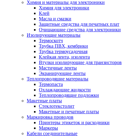
Химия и материалы для электроники
Химия для электроники
Клей
Масла и смазки
Защитные средства для печатных плат
Очищающие средства для электроники
Изолирующие материалы
Термоскотч
Трубка ПВХ, кембрики
Трубка термоусадочная
Клейкая лента, изолента
Втулки изолирующие для транзисторов
Мастичные ленты
Экранирующие ленты
Теплопроводящие материалы
Термопаста
Охлаждающие жидкости
Теплопроводящие подложки
Макетные платы
Стеклотекстолит
Макетные и печатные платы
Маркировка проводов
Принтеры этикеток и расходники
Маркеры
Кабели соединительные