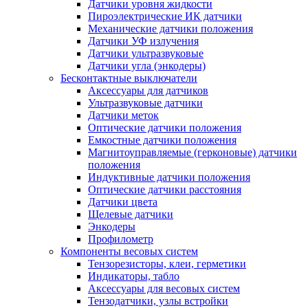
Датчики уровня жидкости
Пироэлектрические ИК датчики
Механические датчики положения
Датчики УФ излучения
Датчики ультразвуковые
Датчики угла (энкодеры)
Бесконтактные выключатели
Аксессуары для датчиков
Ультразвуковые датчики
Датчики меток
Оптические датчики положения
Емкостные датчики положения
Магнитоуправляемые (герконовые) датчики
положения
Индуктивные датчики положения
Оптические датчики расстояния
Датчики цвета
Щелевые датчики
Энкодеры
Профилометр
Компоненты весовых систем
Тензорезисторы, клеи, герметики
Индикаторы, табло
Аксессуары для весовых систем
Тензодатчики, узлы встройки