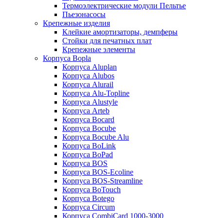
Термоэлектрические модули Пельтье
Пьезонасосы
Крепежные изделия
Клейкие амортизаторы, демпферы
Стойки для печатных плат
Крепежные элементы
Корпуса Bopla
Корпуса Aluplan
Корпуса Alubos
Корпуса Alurail
Корпуса Alu-Topline
Корпуса Alustyle
Корпуса Arteb
Корпуса Bocard
Корпуса Bocube
Корпуса Bocube Alu
Корпуса BoLink
Корпуса BoPad
Корпуса BOS
Корпуса BOS-Ecoline
Корпуса BOS-Streamline
Корпуса BoTouch
Корпуса Botego
Корпуса Circum
Корпуса CombiCard 1000-3000