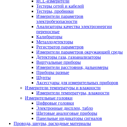
RCL-измерители
Тестеры сетей и кабелей
Тестеры, пробники
Измерители параметров
электробезопасности
Анализаторы качества электроэнергии
переносные
Калибраторы
Металлодетекторы
Регистратор параметров
Измерители параметров окружающей среды
Детекторы газа, газоанализаторы
Виртуальные приборы
Измерители расстояния, дальномеры
Приборы разные
Шунты
Аксессуары для измерительных приборов
Измерители температуры и влажности
Измерители температуры, влажности
Измерительные головки
Цифровые головки
Электронные дисплеи, табло
Щитовые аналоговые приборы
Панельные индикаторы сигналов
Провода, шнуры, расходные материалы