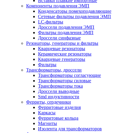
Вставки плавкие импортные
Компоненты подавления ЭМП
Конденсаторы помехоподавляющие
Сетевые фильтры подавления ЭМП
LC-фильтры
Дроссели подавления ЭМП
Фильтры подавления ЭМП
Дроссели синфазные
Резонаторы, генераторы и фильтры
Кварцевые резонаторы
Керамические резонаторы
Кварцевые генераторы
Фильтры
Трансформаторы, дроссели
Трансформаторы согласующие
Трансформаторы силовые
Трансформаторы тока
Дроссели выводные
Smd индуктивности
Ферриты, сердечники
Ферритовые изделия
Каркасы
Ферритовые кольца
Магниты
Изолента для трансформаторов