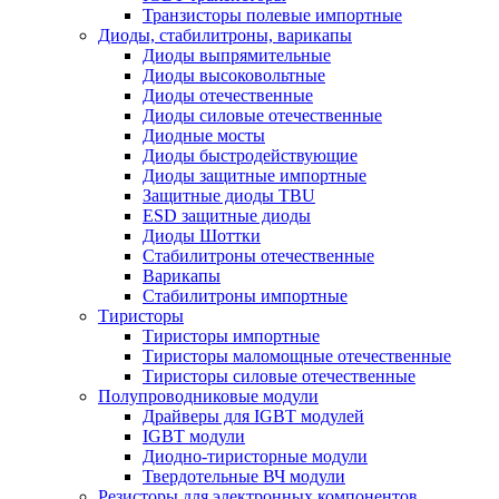
Транзисторы полевые импортные
Диоды, стабилитроны, варикапы
Диоды выпрямительные
Диоды высоковольтные
Диоды отечественные
Диоды силовые отечественные
Диодные мосты
Диоды быстродействующие
Диоды защитные импортные
Защитные диоды TBU
ESD защитные диоды
Диоды Шоттки
Стабилитроны отечественные
Варикапы
Стабилитроны импортные
Тиристоры
Тиристоры импортные
Тиристоры маломощные отечественные
Тиристоры силовые отечественные
Полупроводниковые модули
Драйверы для IGBT модулей
IGBT модули
Диодно-тиристорные модули
Твердотельные ВЧ модули
Резисторы для электронных компонентов