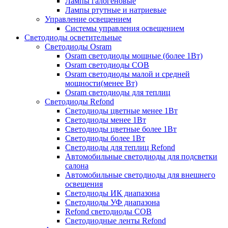
Лампы галогеновые
Лампы ртутные и натриевые
Управление освещением
Системы управления освещением
Светодиоды осветительные
Светодиоды Osram
Osram светодиоды мощные (более 1Вт)
Osram светодиоды COB
Osram светодиоды малой и средней
мощности(менее Вт)
Osram светодиоды для теплиц
Светодиоды Refond
Светодиоды цветные менее 1Вт
Светодиоды менее 1Вт
Светодиоды цветные более 1Вт
Светодиоды более 1Вт
Светодиоды для теплиц Refond
Автомобильные светодиоды для подсветки
салона
Автомобильные светодиоды для внешнего
освещения
Светодиоды ИК диапазона
Светодиоды УФ диапазона
Refond светодиоды COB
Светодиодные ленты Refond