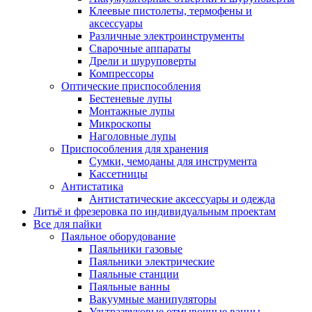
Клеевые пистолеты, термофены и
аксессуары
Различные электроинструменты
Сварочные аппараты
Дрели и шуруповерты
Компрессоры
Оптические приспособления
Бестеневые лупы
Монтажные лупы
Микроскопы
Наголовные лупы
Приспособления для хранения
Сумки, чемоданы для инструмента
Кассетницы
Антистатика
Антистатические аксессуары и одежда
Литьё и фрезеровка по индивидуальным проектам
Все для пайки
Паяльное оборудование
Паяльники газовые
Паяльники электрические
Паяльные станции
Паяльные ванны
Вакуумные манипуляторы
Ультразвуковые отмывочные ванны