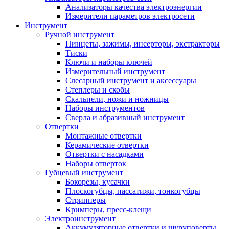
Анализаторы качества электроэнергии
Измерители параметров электросети
Инструмент
Ручной инструмент
Пинцеты, зажимы, инсерторы, экстракторы
Тиски
Ключи и наборы ключей
Измерительный инструмент
Слесарный инструмент и аксессуары
Степлеры и скобы
Скальпели, ножи и ножницы
Наборы инструментов
Сверла и абразивный инструмент
Отвертки
Монтажные отвертки
Керамические отвертки
Отвертки с насадками
Наборы отверток
Губцевый инструмент
Бокорезы, кусачки
Плоскогубцы, пассатижи, тонкогубцы
Стрипперы
Кримперы, пресс-клещи
Электроинструмент
Аккумуляторные отвертки и шуруповерты