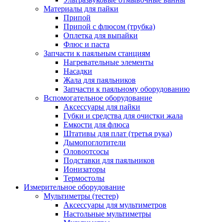
Материалы для пайки
Припой
Припой с флюсом (трубка)
Оплетка для выпайки
Флюс и паста
Запчасти к паяльным станциям
Нагревательные элементы
Насадки
Жала для паяльников
Запчасти к паяльному оборудованию
Вспомогательное оборудование
Аксессуары для пайки
Губки и средства для очистки жала
Емкости для флюса
Штативы для плат (третья рука)
Дымопоглотители
Оловоотсосы
Подставки для паяльников
Ионизаторы
Термостолы
Измерительное оборудование
Мультиметры (тестер)
Аксессуары для мультиметров
Настольные мультиметры