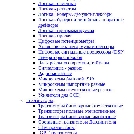
Логика - счетчики
Логика - регистры
Логика - кодеры, демультиплексоры
Логика - буферы и линейные аппаратные
драйверы
Логика - программируемая
Логика - прочая
Цифровые потенциометры
Аналоговые ключи, мультиплексоры
Цифровые сигнальные процессоры (DSP)
Генераторы сигналов
Часы реального времени, таймеры
Сигнальные - разные
Радиочастотные
Микросхемы бытовой РЭА
Микросхемы импортные разные
Микросхемы отечественные разные
Усилители для CCD
Транзисторы
Транзисторы биполярные отечественные
Транзисторы полевые отечественные
Транзисторы биполярные импортные
Составные транзисторы Дарлингтона
СВЧ транзисторы
IGBT транзисторы