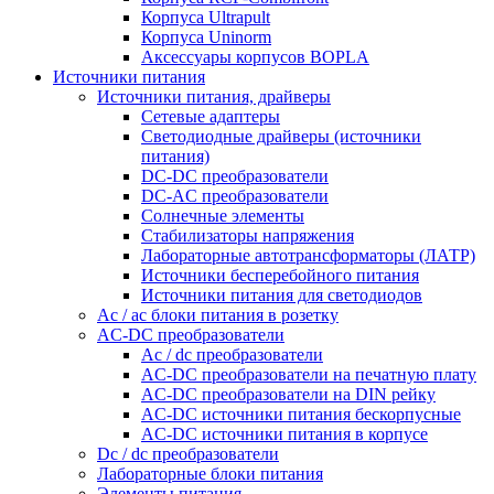
Корпуса Ultrapult
Корпуса Uninorm
Аксессуары корпусов BOPLA
Источники питания
Источники питания, драйверы
Сетевые адаптеры
Светодиодные драйверы (источники
питания)
DC-DC преобразователи
DC-AC преобразователи
Солнечные элементы
Стабилизаторы напряжения
Лабораторные автотрансформаторы (ЛАТР)
Источники бесперебойного питания
Источники питания для светодиодов
Ac / ac блоки питания в розетку
AC-DC преобразователи
Ac / dc преобразователи
AC-DC преобразователи на печатную плату
AC-DC преобразователи на DIN рейку
AC-DC источники питания бескорпусные
AC-DC источники питания в корпусе
Dc / dc преобразователи
Лабораторные блоки питания
Элементы питания