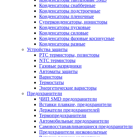
Конденсаторы снабберные
Конденсаторы подстроечные
Конденсаторы пленочные
Суперконденсаторы, ионисторы
Конденсаторы пусковые
Конденсаторы силовые
Конденсаторы фазовые косинусные
Конденсаторы разные
Устройства защиты
PTC термисторы, позисторы
NTC термисторы
Газовые разрядники
Автоматы защиты
Варисторы
Термостаты
Энергетические варисторы
Предохранители
ЧИП SMD предохранители
Вставки плавкие, предохранители
Держатели предохранителей
Термопредохранители
Автомобильные предохранители
Самовосстанавливающиеся предохранители
Предохранители низковольтные