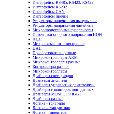
Интерфейсы RS485, RS423, RS422
Интерфейсы RS232
Интерфейсы CAN
Интерфейсы прочие
Регуляторы напряжения импульсные
Регуляторы напряжения линейные
Микропроцессорные супервизоры
Источники опорного напряжения ИОН
АЦП
Микросхемы питания прочие
ЦАП
Преобразователи разные
Микроконтроллеры ARM
Микроконтроллеры разные
Контроллеры разные
Микроконтроллеры
Драйверы светодиодов
Драйверы дисплеев
Драйверы управления двигателями
Драйверы изоляторов шин данных
Драйверы MOSFET и IGBT
Драйверы разные
Логика - триггеры
Логика - стандартная
Логика - инвертеры