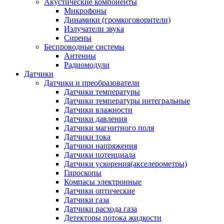
Акустические компоненты
Микрофоны
Динамики (громкоговорители)
Излучатели звука
Сирены
Беспроводные системы
Антенны
Радиомодули
Датчики
Датчики и преобразователи
Датчики температуры
Датчики температуры интегральные
Датчики влажности
Датчики давления
Датчики магнитного поля
Датчики тока
Датчики напряжения
Датчики потенциала
Датчики ускорения(акселерометры)
Гироскопы
Компасы электронные
Датчики оптические
Датчики газа
Датчики расхода газа
Детекторы потока жидкости