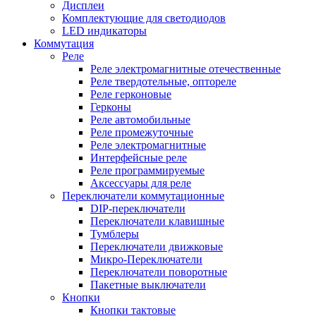
Дисплеи
Комплектующие для светодиодов
LED индикаторы
Коммутация
Реле
Реле электромагнитные отечественные
Реле твердотельные, оптореле
Реле герконовые
Герконы
Реле автомобильные
Реле промежуточные
Реле электромагнитные
Интерфейсные реле
Реле программируемые
Аксессуары для реле
Переключатели коммутационные
DIP-переключатели
Переключатели клавишные
Тумблеры
Переключатели движковые
Микро-Переключатели
Переключатели поворотные
Пакетные выключатели
Кнопки
Кнопки тактовые