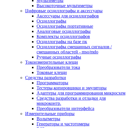
Мультиметры
Высокоточные мультиметры
Цифровые осциллографы и аксессуары
Аксессуары для осциллографов
Осциллографы
Осциллографы портативные
Аналоговые осциллографы
Комплекты осциллографов
Осциллографы на базе пк
Осциллографы смешанных сигналов /
смешанных областей - mso/mdo
Ручные осциллографы
Токоизмерительные клещи
Преобразователи тока
Токовые клещи
Средства разработки
Программаторы
Тестеры,копировщики и эмуляторы
Адаптеры для программирования микросхем
Cредства разработки и отладки для
микроконтр.
Преобразователи интерфейса
Измерительные приборы
Вольтметры
Генераторы и частотомеры