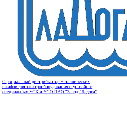
Официальный дистрибьютор металлических
шкафов для электрооборудования и устройств
специальных УСК и УСО ПАО "Завод "Ладога"