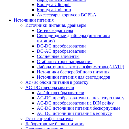
Корпуса Ultrapult
Корпуса Uninorm
Аксессуары корпусов BOPLA
Источники питания
Источники питания, драйверы
Сетевые адаптеры
Светодиодные драйверы (источники
питания)
DC-DC преобразователи
DC-AC преобразователи
Солнечные элементы
Стабилизаторы напряжения
Лабораторные автотрансформаторы (ЛАТР)
Источники бесперебойного питания
Источники питания для светодиодов
Ac / ac блоки питания в розетку
AC-DC преобразователи
Ac / dc преобразователи
AC-DC преобразователи на печатную плату
AC-DC преобразователи на DIN рейку
AC-DC источники питания бескорпусные
AC-DC источники питания в корпусе
Dc / dc преобразователи
Лабораторные блоки питания
Элементы питания