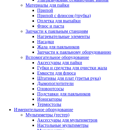
Материалы для пайки
Припой
Припой с флюсом (трубка)
Оплетка для выпайки
Флюс и паста
Запчасти к паяльным станциям
Нагревательные элементы
Насадки
Жала для паяльников
Запчасти к паяльному оборудованию
Вспомогательное оборудование
Аксессуары для пайки
Губки и средства для очистки жала
Емкости для флюса
Штативы для плат (третья рука)
Дымопоглотители
Оловоотсосы
Подставки для паяльников
Ионизаторы
Термостолы
Измерительное оборудование
Мультиметры (тестер)
Аксессуары для мультиметров
Настольные мультиметры