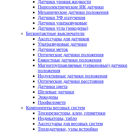
Датчики уровня жидкости
Пироэлектрические ИК датчики
Механические датчики положения
Датчики УФ излучения
Датчики ультразвуковые
Датчики угла (энкодеры)
Бесконтактные выключатели
Аксессуары для датчиков
Ультразвуковые датчики
Датчики меток
Оптические датчики положения
Емкостные датчики положения
Магнитоуправляемые (герконовые) датчики
положения
Индуктивные датчики положения
Оптические датчики расстояния
Датчики цвета
Щелевые датчики
Энкодеры
Профилометр
Компоненты весовых систем
Тензорезисторы, клеи, герметики
Индикаторы, табло
Аксессуары для весовых систем
Тензодатчики, узлы встройки