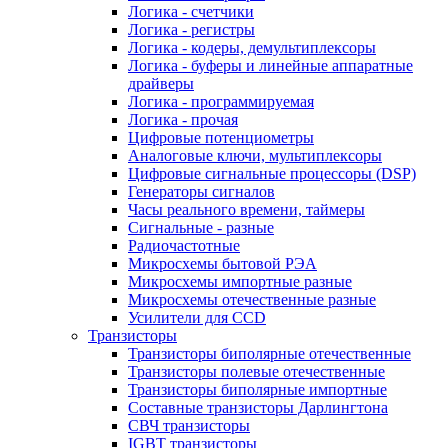
Логика - счетчики
Логика - регистры
Логика - кодеры, демультиплексоры
Логика - буферы и линейные аппаратные
драйверы
Логика - программируемая
Логика - прочая
Цифровые потенциометры
Аналоговые ключи, мультиплексоры
Цифровые сигнальные процессоры (DSP)
Генераторы сигналов
Часы реального времени, таймеры
Сигнальные - разные
Радиочастотные
Микросхемы бытовой РЭА
Микросхемы импортные разные
Микросхемы отечественные разные
Усилители для CCD
Транзисторы
Транзисторы биполярные отечественные
Транзисторы полевые отечественные
Транзисторы биполярные импортные
Составные транзисторы Дарлингтона
СВЧ транзисторы
IGBT транзисторы