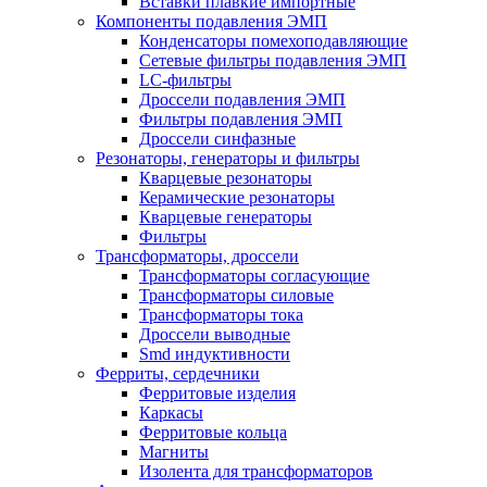
Вставки плавкие импортные
Компоненты подавления ЭМП
Конденсаторы помехоподавляющие
Сетевые фильтры подавления ЭМП
LC-фильтры
Дроссели подавления ЭМП
Фильтры подавления ЭМП
Дроссели синфазные
Резонаторы, генераторы и фильтры
Кварцевые резонаторы
Керамические резонаторы
Кварцевые генераторы
Фильтры
Трансформаторы, дроссели
Трансформаторы согласующие
Трансформаторы силовые
Трансформаторы тока
Дроссели выводные
Smd индуктивности
Ферриты, сердечники
Ферритовые изделия
Каркасы
Ферритовые кольца
Магниты
Изолента для трансформаторов