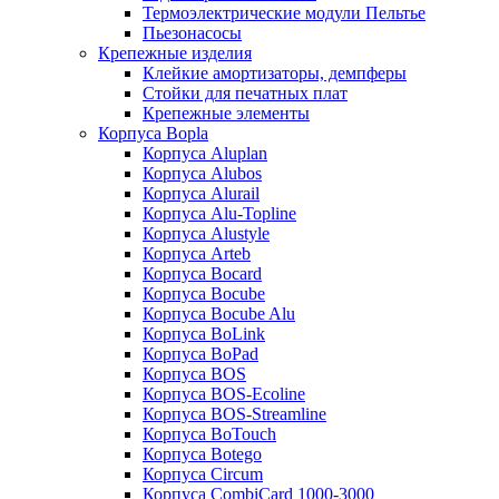
Термоэлектрические модули Пельтье
Пьезонасосы
Крепежные изделия
Клейкие амортизаторы, демпферы
Стойки для печатных плат
Крепежные элементы
Корпуса Bopla
Корпуса Aluplan
Корпуса Alubos
Корпуса Alurail
Корпуса Alu-Topline
Корпуса Alustyle
Корпуса Arteb
Корпуса Bocard
Корпуса Bocube
Корпуса Bocube Alu
Корпуса BoLink
Корпуса BoPad
Корпуса BOS
Корпуса BOS-Ecoline
Корпуса BOS-Streamline
Корпуса BoTouch
Корпуса Botego
Корпуса Circum
Корпуса CombiCard 1000-3000