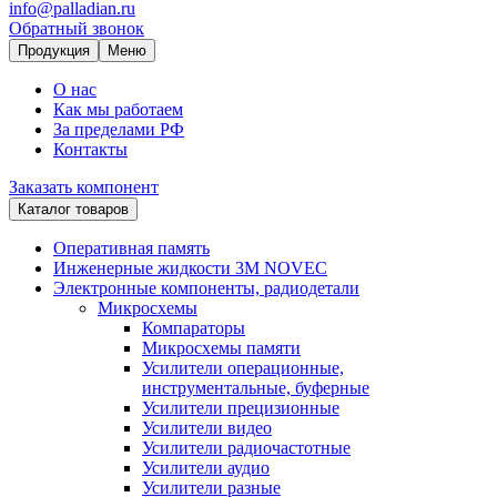
info@palladian.ru
Обратный звонок
Продукция
Меню
О нас
Как мы работаем
За пределами РФ
Контакты
Заказать компонент
Каталог товаров
Оперативная память
Инженерные жидкости 3M NOVEC
Электронные компоненты, радиодетали
Микросхемы
Компараторы
Микросхемы памяти
Усилители операционные,
инструментальные, буферные
Усилители прецизионные
Усилители видео
Усилители радиочастотные
Усилители аудио
Усилители разные