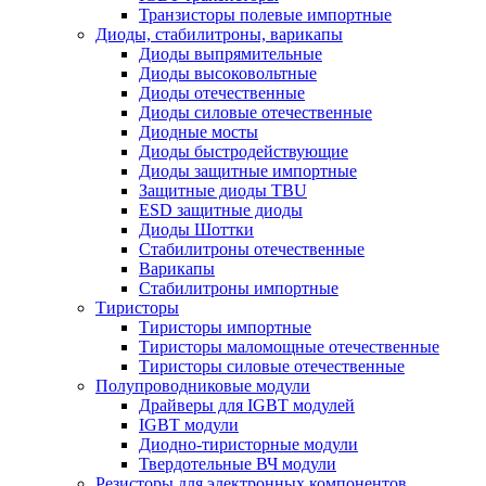
Транзисторы полевые импортные
Диоды, стабилитроны, варикапы
Диоды выпрямительные
Диоды высоковольтные
Диоды отечественные
Диоды силовые отечественные
Диодные мосты
Диоды быстродействующие
Диоды защитные импортные
Защитные диоды TBU
ESD защитные диоды
Диоды Шоттки
Стабилитроны отечественные
Варикапы
Стабилитроны импортные
Тиристоры
Тиристоры импортные
Тиристоры маломощные отечественные
Тиристоры силовые отечественные
Полупроводниковые модули
Драйверы для IGBT модулей
IGBT модули
Диодно-тиристорные модули
Твердотельные ВЧ модули
Резисторы для электронных компонентов