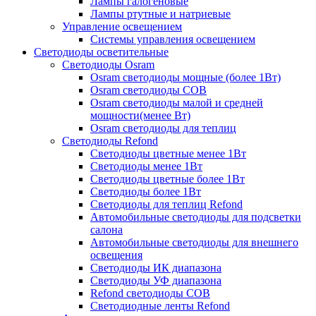
Лампы галогеновые
Лампы ртутные и натриевые
Управление освещением
Системы управления освещением
Светодиоды осветительные
Светодиоды Osram
Osram светодиоды мощные (более 1Вт)
Osram светодиоды COB
Osram светодиоды малой и средней
мощности(менее Вт)
Osram светодиоды для теплиц
Светодиоды Refond
Светодиоды цветные менее 1Вт
Светодиоды менее 1Вт
Светодиоды цветные более 1Вт
Светодиоды более 1Вт
Светодиоды для теплиц Refond
Автомобильные светодиоды для подсветки
салона
Автомобильные светодиоды для внешнего
освещения
Светодиоды ИК диапазона
Светодиоды УФ диапазона
Refond светодиоды COB
Светодиодные ленты Refond