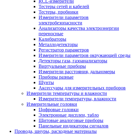
RCL-измерители
Тестеры сетей и кабелей
Тестеры, пробники
Измерители параметров
электробезопасности
Анализаторы качества электроэнергии
переносные
Калибраторы
Металлодетекторы
Регистратор параметров
Измерители параметров окружающей среды
Детекторы газа, газоанализаторы
Виртуальные приборы
Измерители расстояния, дальномеры
Приборы разные
Шунты
Аксессуары для измерительных приборов
Измерители температуры и влажности
Измерители температуры, влажности
Измерительные головки
Цифровые головки
Электронные дисплеи, табло
Щитовые аналоговые приборы
Панельные индикаторы сигналов
Провода, шнуры, расходные материалы