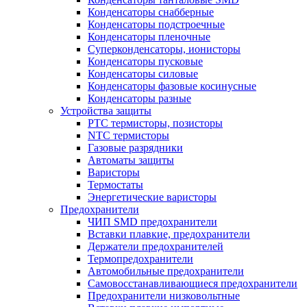
Конденсаторы снабберные
Конденсаторы подстроечные
Конденсаторы пленочные
Суперконденсаторы, ионисторы
Конденсаторы пусковые
Конденсаторы силовые
Конденсаторы фазовые косинусные
Конденсаторы разные
Устройства защиты
PTC термисторы, позисторы
NTC термисторы
Газовые разрядники
Автоматы защиты
Варисторы
Термостаты
Энергетические варисторы
Предохранители
ЧИП SMD предохранители
Вставки плавкие, предохранители
Держатели предохранителей
Термопредохранители
Автомобильные предохранители
Самовосстанавливающиеся предохранители
Предохранители низковольтные