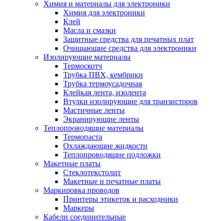
Химия и материалы для электроники
Химия для электроники
Клей
Масла и смазки
Защитные средства для печатных плат
Очищающие средства для электроники
Изолирующие материалы
Термоскотч
Трубка ПВХ, кембрики
Трубка термоусадочная
Клейкая лента, изолента
Втулки изолирующие для транзисторов
Мастичные ленты
Экранирующие ленты
Теплопроводящие материалы
Термопаста
Охлаждающие жидкости
Теплопроводящие подложки
Макетные платы
Стеклотекстолит
Макетные и печатные платы
Маркировка проводов
Принтеры этикеток и расходники
Маркеры
Кабели соединительные