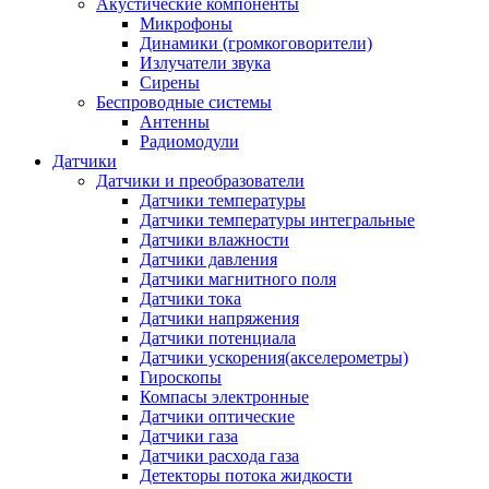
Акустические компоненты
Микрофоны
Динамики (громкоговорители)
Излучатели звука
Сирены
Беспроводные системы
Антенны
Радиомодули
Датчики
Датчики и преобразователи
Датчики температуры
Датчики температуры интегральные
Датчики влажности
Датчики давления
Датчики магнитного поля
Датчики тока
Датчики напряжения
Датчики потенциала
Датчики ускорения(акселерометры)
Гироскопы
Компасы электронные
Датчики оптические
Датчики газа
Датчики расхода газа
Детекторы потока жидкости