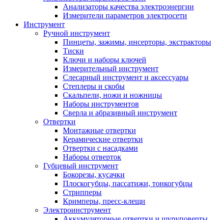
Анализаторы качества электроэнергии
Измерители параметров электросети
Инструмент
Ручной инструмент
Пинцеты, зажимы, инсерторы, экстракторы
Тиски
Ключи и наборы ключей
Измерительный инструмент
Слесарный инструмент и аксессуары
Степлеры и скобы
Скальпели, ножи и ножницы
Наборы инструментов
Сверла и абразивный инструмент
Отвертки
Монтажные отвертки
Керамические отвертки
Отвертки с насадками
Наборы отверток
Губцевый инструмент
Бокорезы, кусачки
Плоскогубцы, пассатижи, тонкогубцы
Стрипперы
Кримперы, пресс-клещи
Электроинструмент
Аккумуляторные отвертки и шуруповерты