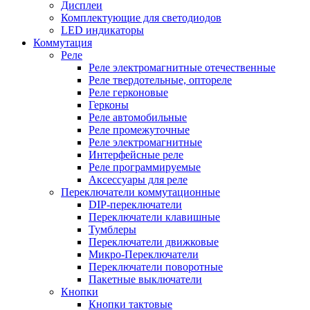
Дисплеи
Комплектующие для светодиодов
LED индикаторы
Коммутация
Реле
Реле электромагнитные отечественные
Реле твердотельные, оптореле
Реле герконовые
Герконы
Реле автомобильные
Реле промежуточные
Реле электромагнитные
Интерфейсные реле
Реле программируемые
Аксессуары для реле
Переключатели коммутационные
DIP-переключатели
Переключатели клавишные
Тумблеры
Переключатели движковые
Микро-Переключатели
Переключатели поворотные
Пакетные выключатели
Кнопки
Кнопки тактовые