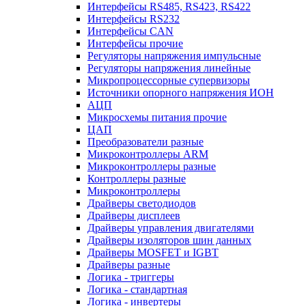
Интерфейсы RS485, RS423, RS422
Интерфейсы RS232
Интерфейсы CAN
Интерфейсы прочие
Регуляторы напряжения импульсные
Регуляторы напряжения линейные
Микропроцессорные супервизоры
Источники опорного напряжения ИОН
АЦП
Микросхемы питания прочие
ЦАП
Преобразователи разные
Микроконтроллеры ARM
Микроконтроллеры разные
Контроллеры разные
Микроконтроллеры
Драйверы светодиодов
Драйверы дисплеев
Драйверы управления двигателями
Драйверы изоляторов шин данных
Драйверы MOSFET и IGBT
Драйверы разные
Логика - триггеры
Логика - стандартная
Логика - инвертеры