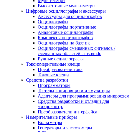
Мультиметры
Высокоточные мультиметры
Цифровые осциллографы и аксессуары
Аксессуары для осциллографов
Осциллографы
Осциллографы портативные
Аналоговые осциллографы
Комплекты осциллографов
Осциллографы на базе пк
Осциллографы смешанных сигналов /
смешанных областей - mso/mdo
Ручные осциллографы
Токоизмерительные клещи
Преобразователи тока
Токовые клещи
Средства разработки
Программаторы
Тестеры,копировщики и эмуляторы
Адаптеры для программирования микросхем
Cредства разработки и отладки для
микроконтр.
Преобразователи интерфейса
Измерительные приборы
Вольтметры
Генераторы и частотомеры