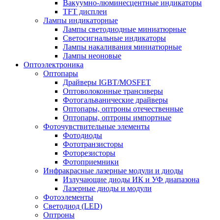
Вакуумно-люминесцентные индикаторы
TFT дисплеи
Лампы индикаторные
Лампы светодиодные миниатюрные
Светосигнальные индикаторы
Лампы накаливания миниатюрные
Лампы неоновые
Оптоэлектроника
Оптопары
Драйверы IGBT/MOSFET
Оптоволоконные трансиверы
Фотогальванические драйверы
Оптопары, оптроны отечественные
Оптопары, оптроны импортные
Фоточувствительные элементы
Фотодиоды
Фототранзисторы
Фоторезисторы
Фотоприемники
Инфракрасные лазерные модули и диоды
Излучающие диоды ИК и УФ диапазона
Лазерные диоды и модули
Фотоэлементы
Светодиод (LED)
Оптроны