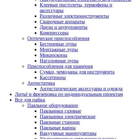
Клеевые пистолеты, термофены и
аксессуары
Различные электроинструменты
Сварочные аппараты
Дрели и шуруповерты
Компрессоры
Оптические приспособления
Бестеневые лупы
Монтажные лупы
Микроскопы
Наголовные лупы
Приспособления для хранения
Сумки, чемоданы для инструмента
Кассетницы
Антистатика
Антистатические аксессуары и одежда
Литьё и фрезеровка по индивидуальным проектам
Все для пайки
Паяльное оборудование
Паяльники газовые
Паяльники электрические
Паяльные станции
Паяльные ванны
Вакуумные манипуляторы
Ультразвуковые отмывочные ванны