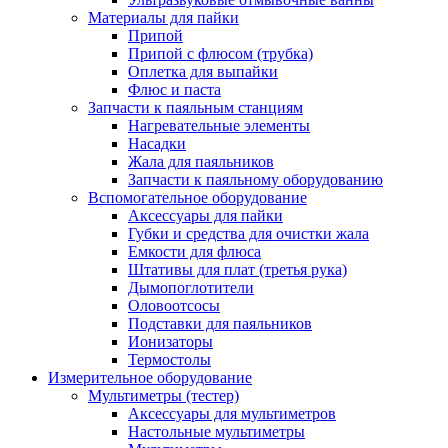
Материалы для пайки
Припой
Припой с флюсом (трубка)
Оплетка для выпайки
Флюс и паста
Запчасти к паяльным станциям
Нагревательные элементы
Насадки
Жала для паяльников
Запчасти к паяльному оборудованию
Вспомогательное оборудование
Аксессуары для пайки
Губки и средства для очистки жала
Емкости для флюса
Штативы для плат (третья рука)
Дымопоглотители
Оловоотсосы
Подставки для паяльников
Ионизаторы
Термостолы
Измерительное оборудование
Мультиметры (тестер)
Аксессуары для мультиметров
Настольные мультиметры