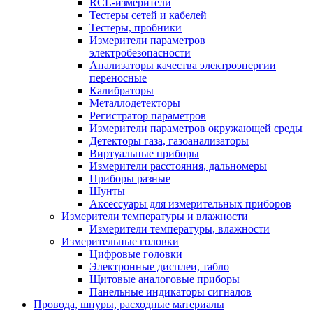
RCL-измерители
Тестеры сетей и кабелей
Тестеры, пробники
Измерители параметров
электробезопасности
Анализаторы качества электроэнергии
переносные
Калибраторы
Металлодетекторы
Регистратор параметров
Измерители параметров окружающей среды
Детекторы газа, газоанализаторы
Виртуальные приборы
Измерители расстояния, дальномеры
Приборы разные
Шунты
Аксессуары для измерительных приборов
Измерители температуры и влажности
Измерители температуры, влажности
Измерительные головки
Цифровые головки
Электронные дисплеи, табло
Щитовые аналоговые приборы
Панельные индикаторы сигналов
Провода, шнуры, расходные материалы