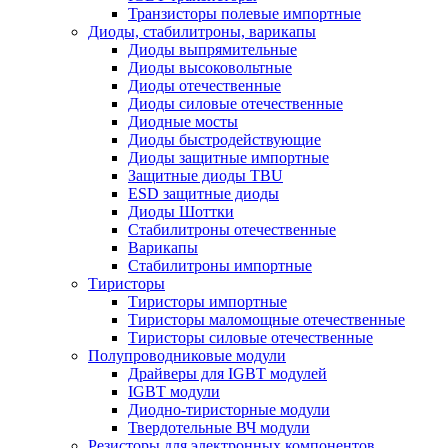
Транзисторы полевые импортные
Диоды, стабилитроны, варикапы
Диоды выпрямительные
Диоды высоковольтные
Диоды отечественные
Диоды силовые отечественные
Диодные мосты
Диоды быстродействующие
Диоды защитные импортные
Защитные диоды TBU
ESD защитные диоды
Диоды Шоттки
Стабилитроны отечественные
Варикапы
Стабилитроны импортные
Тиристоры
Тиристоры импортные
Тиристоры маломощные отечественные
Тиристоры силовые отечественные
Полупроводниковые модули
Драйверы для IGBT модулей
IGBT модули
Диодно-тиристорные модули
Твердотельные ВЧ модули
Резисторы для электронных компонентов