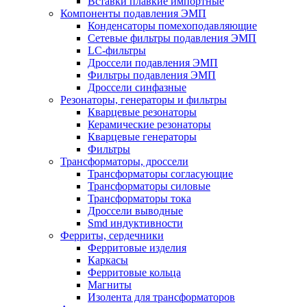
Вставки плавкие импортные
Компоненты подавления ЭМП
Конденсаторы помехоподавляющие
Сетевые фильтры подавления ЭМП
LC-фильтры
Дроссели подавления ЭМП
Фильтры подавления ЭМП
Дроссели синфазные
Резонаторы, генераторы и фильтры
Кварцевые резонаторы
Керамические резонаторы
Кварцевые генераторы
Фильтры
Трансформаторы, дроссели
Трансформаторы согласующие
Трансформаторы силовые
Трансформаторы тока
Дроссели выводные
Smd индуктивности
Ферриты, сердечники
Ферритовые изделия
Каркасы
Ферритовые кольца
Магниты
Изолента для трансформаторов