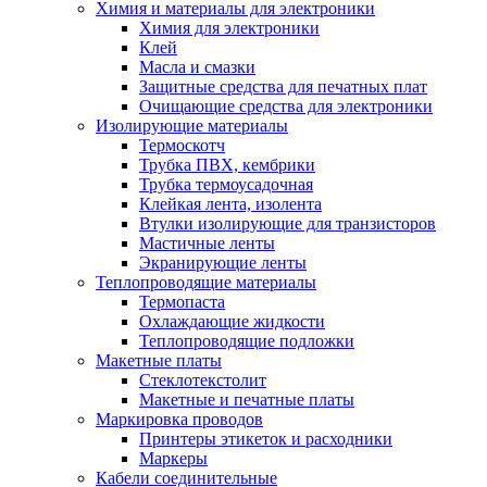
Химия и материалы для электроники
Химия для электроники
Клей
Масла и смазки
Защитные средства для печатных плат
Очищающие средства для электроники
Изолирующие материалы
Термоскотч
Трубка ПВХ, кембрики
Трубка термоусадочная
Клейкая лента, изолента
Втулки изолирующие для транзисторов
Мастичные ленты
Экранирующие ленты
Теплопроводящие материалы
Термопаста
Охлаждающие жидкости
Теплопроводящие подложки
Макетные платы
Стеклотекстолит
Макетные и печатные платы
Маркировка проводов
Принтеры этикеток и расходники
Маркеры
Кабели соединительные