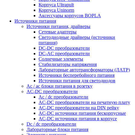
Корпуса Ultrapult
Корпуса Uninorm
Аксессуары корпусов BOPLA
Источники питания
Источники питания, драйверы
Сетевые адаптеры
Светодиодные драйверы (источники
питания)
DC-DC преобразователи
DC-AC преобразователи
Солнечные элементы
Стабилизаторы напряжения
Лабораторные автотрансформаторы (ЛАТР)
Источники бесперебойного питания
Источники питания для светодиодов
Ac / ac блоки питания в розетку
AC-DC преобразователи
Ac / dc преобразователи
AC-DC преобразователи на печатную плату
AC-DC преобразователи на DIN рейку
AC-DC источники питания бескорпусные
AC-DC источники питания в корпусе
Dc / dc преобразователи
Лабораторные блоки питания
Элементы питания