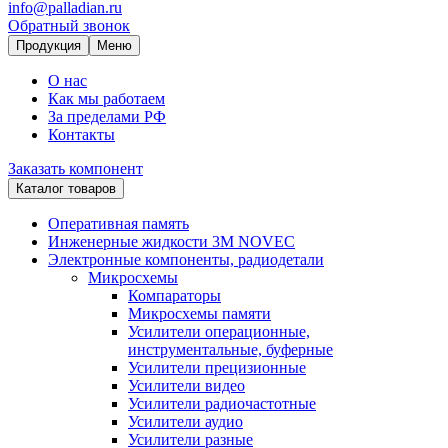
info@palladian.ru
Обратный звонок
Продукция
Меню
О нас
Как мы работаем
За пределами РФ
Контакты
Заказать компонент
Каталог товаров
Оперативная память
Инженерные жидкости 3M NOVEC
Электронные компоненты, радиодетали
Микросхемы
Компараторы
Микросхемы памяти
Усилители операционные,
инструментальные, буферные
Усилители прецизионные
Усилители видео
Усилители радиочастотные
Усилители аудио
Усилители разные