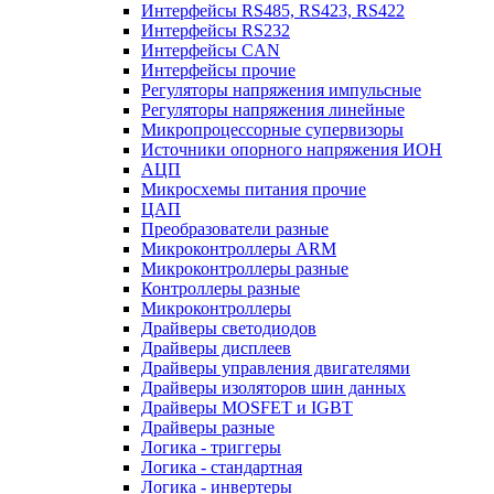
Интерфейсы RS485, RS423, RS422
Интерфейсы RS232
Интерфейсы CAN
Интерфейсы прочие
Регуляторы напряжения импульсные
Регуляторы напряжения линейные
Микропроцессорные супервизоры
Источники опорного напряжения ИОН
АЦП
Микросхемы питания прочие
ЦАП
Преобразователи разные
Микроконтроллеры ARM
Микроконтроллеры разные
Контроллеры разные
Микроконтроллеры
Драйверы светодиодов
Драйверы дисплеев
Драйверы управления двигателями
Драйверы изоляторов шин данных
Драйверы MOSFET и IGBT
Драйверы разные
Логика - триггеры
Логика - стандартная
Логика - инвертеры