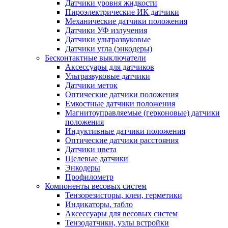
Датчики уровня жидкости
Пироэлектрические ИК датчики
Механические датчики положения
Датчики УФ излучения
Датчики ультразвуковые
Датчики угла (энкодеры)
Бесконтактные выключатели
Аксессуары для датчиков
Ультразвуковые датчики
Датчики меток
Оптические датчики положения
Емкостные датчики положения
Магнитоуправляемые (герконовые) датчики
положения
Индуктивные датчики положения
Оптические датчики расстояния
Датчики цвета
Щелевые датчики
Энкодеры
Профилометр
Компоненты весовых систем
Тензорезисторы, клеи, герметики
Индикаторы, табло
Аксессуары для весовых систем
Тензодатчики, узлы встройки