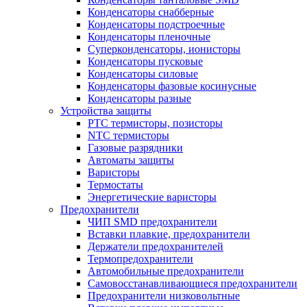
Конденсаторы снабберные
Конденсаторы подстроечные
Конденсаторы пленочные
Суперконденсаторы, ионисторы
Конденсаторы пусковые
Конденсаторы силовые
Конденсаторы фазовые косинусные
Конденсаторы разные
Устройства защиты
PTC термисторы, позисторы
NTC термисторы
Газовые разрядники
Автоматы защиты
Варисторы
Термостаты
Энергетические варисторы
Предохранители
ЧИП SMD предохранители
Вставки плавкие, предохранители
Держатели предохранителей
Термопредохранители
Автомобильные предохранители
Самовосстанавливающиеся предохранители
Предохранители низковольтные