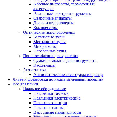
Клеевые пистолеты, термофены и
аксессуары
Различные электроинструменты
Сварочные аппараты
Дрели и шуруповерты
Компрессоры
Оптические приспособления
Бестеневые лупы
Монтажные лупы
Микроскопы
Наголовные лупы
Приспособления для хранения
Сумки, чемоданы для инструмента
Кассетницы
Антистатика
Антистатические аксессуары и одежда
Литьё и фрезеровка по индивидуальным проектам
Все для пайки
Паяльное оборудование
Паяльники газовые
Паяльники электрические
Паяльные станции
Паяльные ванны
Вакуумные манипуляторы
Ультразвуковые отмывочные ванны