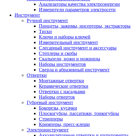
Анализаторы качества электроэнергии
Измерители параметров электросети
Инструмент
Ручной инструмент
Пинцеты, зажимы, инсерторы, экстракторы
Тиски
Ключи и наборы ключей
Измерительный инструмент
Слесарный инструмент и аксессуары
Степлеры и скобы
Скальпели, ножи и ножницы
Наборы инструментов
Сверла и абразивный инструмент
Отвертки
Монтажные отвертки
Керамические отвертки
Отвертки с насадками
Наборы отверток
Губцевый инструмент
Бокорезы, кусачки
Плоскогубцы, пассатижи, тонкогубцы
Стрипперы
Кримперы, пресс-клещи
Электроинструмент
Аккумуляторные отвертки и шуруповерты