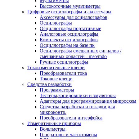
Мультиметры
Высокоточные мультиметры
Цифровые осциллографы и аксессуары
Аксессуары для осциллографов
Осциллографы
Осциллографы портативные
Аналоговые осциллографы
Комплекты осциллографов
Осциллографы на базе пк
Осциллографы смешанных сигналов /
смешанных областей - mso/mdo
Ручные осциллографы
Токоизмерительные клещи
Преобразователи тока
Токовые клещи
Средства разработки
Программаторы
Тестеры,копировщики и эмуляторы
Адаптеры для программирования микросхем
Cредства разработки и отладки для
микроконтр.
Преобразователи интерфейса
Измерительные приборы
Вольтметры
Генераторы и частотомеры