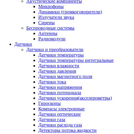
Акустические компоненты
Микрофоны
Динамики (громкоговорители)
Излучатели звука
Сирены
Беспроводные системы
Антенны
Радиомодули
Датчики
Датчики и преобразователи
Датчики температуры
Датчики температуры интегральные
Датчики влажности
Датчики давления
Датчики магнитного поля
Датчики тока
Датчики напряжения
Датчики потенциала
Датчики ускорения(акселерометры)
Гироскопы
Компасы электронные
Датчики оптические
Датчики газа
Датчики расхода газа
Детекторы потока жидкости