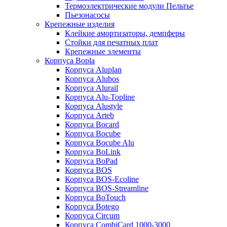
Термоэлектрические модули Пельтье
Пьезонасосы
Крепежные изделия
Клейкие амортизаторы, демпферы
Стойки для печатных плат
Крепежные элементы
Корпуса Bopla
Корпуса Aluplan
Корпуса Alubos
Корпуса Alurail
Корпуса Alu-Topline
Корпуса Alustyle
Корпуса Arteb
Корпуса Bocard
Корпуса Bocube
Корпуса Bocube Alu
Корпуса BoLink
Корпуса BoPad
Корпуса BOS
Корпуса BOS-Ecoline
Корпуса BOS-Streamline
Корпуса BoTouch
Корпуса Botego
Корпуса Circum
Корпуса CombiCard 1000-3000