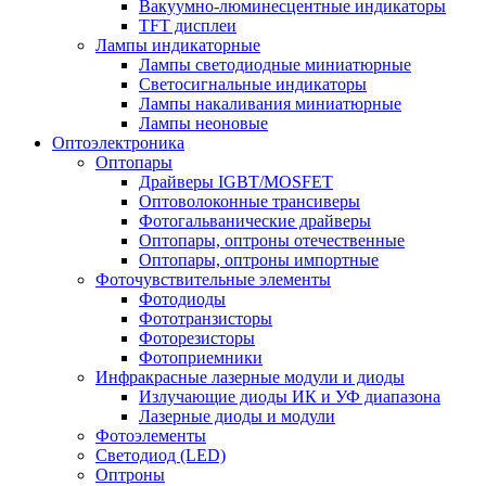
Вакуумно-люминесцентные индикаторы
TFT дисплеи
Лампы индикаторные
Лампы светодиодные миниатюрные
Светосигнальные индикаторы
Лампы накаливания миниатюрные
Лампы неоновые
Оптоэлектроника
Оптопары
Драйверы IGBT/MOSFET
Оптоволоконные трансиверы
Фотогальванические драйверы
Оптопары, оптроны отечественные
Оптопары, оптроны импортные
Фоточувствительные элементы
Фотодиоды
Фототранзисторы
Фоторезисторы
Фотоприемники
Инфракрасные лазерные модули и диоды
Излучающие диоды ИК и УФ диапазона
Лазерные диоды и модули
Фотоэлементы
Светодиод (LED)
Оптроны