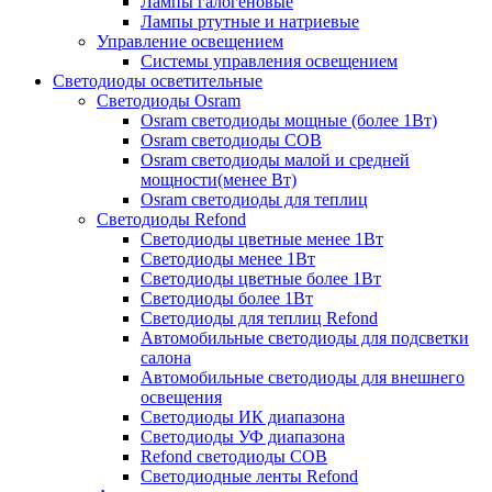
Лампы галогеновые
Лампы ртутные и натриевые
Управление освещением
Системы управления освещением
Светодиоды осветительные
Светодиоды Osram
Osram светодиоды мощные (более 1Вт)
Osram светодиоды COB
Osram светодиоды малой и средней
мощности(менее Вт)
Osram светодиоды для теплиц
Светодиоды Refond
Светодиоды цветные менее 1Вт
Светодиоды менее 1Вт
Светодиоды цветные более 1Вт
Светодиоды более 1Вт
Светодиоды для теплиц Refond
Автомобильные светодиоды для подсветки
салона
Автомобильные светодиоды для внешнего
освещения
Светодиоды ИК диапазона
Светодиоды УФ диапазона
Refond светодиоды COB
Светодиодные ленты Refond