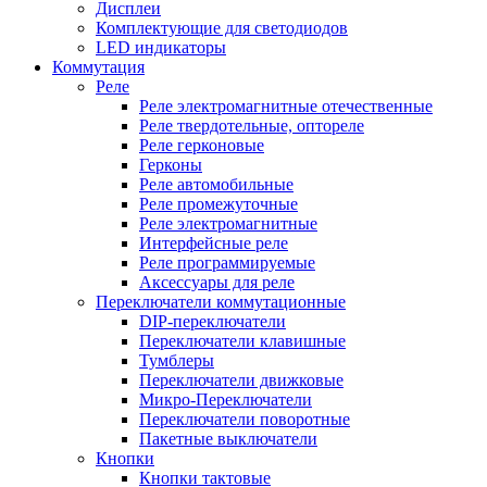
Дисплеи
Комплектующие для светодиодов
LED индикаторы
Коммутация
Реле
Реле электромагнитные отечественные
Реле твердотельные, оптореле
Реле герконовые
Герконы
Реле автомобильные
Реле промежуточные
Реле электромагнитные
Интерфейсные реле
Реле программируемые
Аксессуары для реле
Переключатели коммутационные
DIP-переключатели
Переключатели клавишные
Тумблеры
Переключатели движковые
Микро-Переключатели
Переключатели поворотные
Пакетные выключатели
Кнопки
Кнопки тактовые