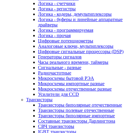
Логика - счетчики
Логика - регистры
Логика - кодеры, демультиплексоры
Логика - буферы и линейные аппаратные
драйверы
Логика - программируемая
Логика - прочая
Цифровые потенциометры
Аналоговые ключи, мультиплексоры
Цифровые сигнальные процессоры (DSP)
Генераторы сигналов
Часы реального времени, таймеры
Сигнальные - разные
Радиочастотные
Микросхемы бытовой РЭА
Микросхемы импортные разные
Микросхемы отечественные разные
Усилители для CCD
Транзисторы
Транзисторы биполярные отечественные
Транзисторы полевые отечественные
Транзисторы биполярные импортные
Составные транзисторы Дарлингтона
СВЧ транзисторы
IGBT транзисторы