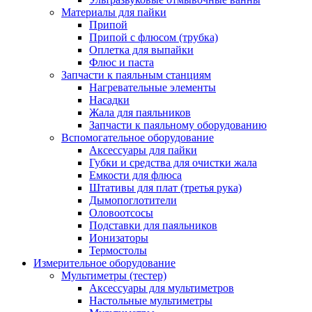
Материалы для пайки
Припой
Припой с флюсом (трубка)
Оплетка для выпайки
Флюс и паста
Запчасти к паяльным станциям
Нагревательные элементы
Насадки
Жала для паяльников
Запчасти к паяльному оборудованию
Вспомогательное оборудование
Аксессуары для пайки
Губки и средства для очистки жала
Емкости для флюса
Штативы для плат (третья рука)
Дымопоглотители
Оловоотсосы
Подставки для паяльников
Ионизаторы
Термостолы
Измерительное оборудование
Мультиметры (тестер)
Аксессуары для мультиметров
Настольные мультиметры