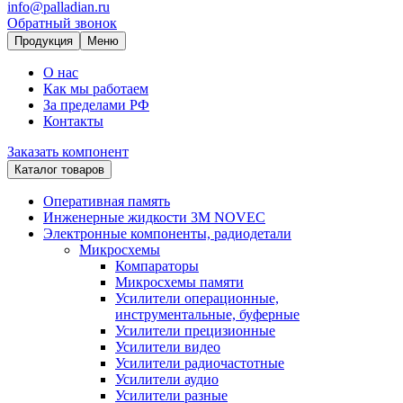
info@palladian.ru
Обратный звонок
Продукция
Меню
О нас
Как мы работаем
За пределами РФ
Контакты
Заказать компонент
Каталог товаров
Оперативная память
Инженерные жидкости 3M NOVEC
Электронные компоненты, радиодетали
Микросхемы
Компараторы
Микросхемы памяти
Усилители операционные,
инструментальные, буферные
Усилители прецизионные
Усилители видео
Усилители радиочастотные
Усилители аудио
Усилители разные