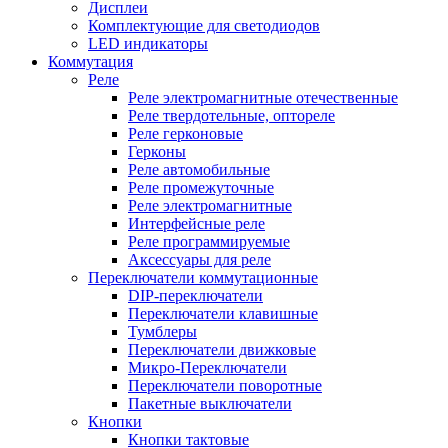
Дисплеи
Комплектующие для светодиодов
LED индикаторы
Коммутация
Реле
Реле электромагнитные отечественные
Реле твердотельные, оптореле
Реле герконовые
Герконы
Реле автомобильные
Реле промежуточные
Реле электромагнитные
Интерфейсные реле
Реле программируемые
Аксессуары для реле
Переключатели коммутационные
DIP-переключатели
Переключатели клавишные
Тумблеры
Переключатели движковые
Микро-Переключатели
Переключатели поворотные
Пакетные выключатели
Кнопки
Кнопки тактовые