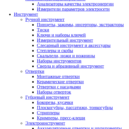
Анализаторы качества электроэнергии
Измерители параметров электросети
Инструмент
Ручной инструмент
Пинцеты, зажимы, инсерторы, экстракторы
Тиски
Ключи и наборы ключей
Измерительный инструмент
Слесарный инструмент и аксессуары
Степлеры и скобы
Скальпели, ножи и ножницы
Наборы инструментов
Сверла и абразивный инструмент
Отвертки
Монтажные отвертки
Керамические отвертки
Отвертки с насадками
Наборы отверток
Губцевый инструмент
Бокорезы, кусачки
Плоскогубцы, пассатижи, тонкогубцы
Стрипперы
Кримперы, пресс-клещи
Электроинструмент
Аккумуляторные отвертки и шуруповерты