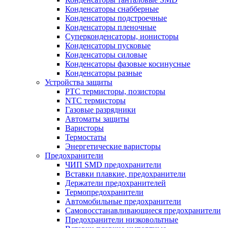
Конденсаторы снабберные
Конденсаторы подстроечные
Конденсаторы пленочные
Суперконденсаторы, ионисторы
Конденсаторы пусковые
Конденсаторы силовые
Конденсаторы фазовые косинусные
Конденсаторы разные
Устройства защиты
PTC термисторы, позисторы
NTC термисторы
Газовые разрядники
Автоматы защиты
Варисторы
Термостаты
Энергетические варисторы
Предохранители
ЧИП SMD предохранители
Вставки плавкие, предохранители
Держатели предохранителей
Термопредохранители
Автомобильные предохранители
Самовосстанавливающиеся предохранители
Предохранители низковольтные