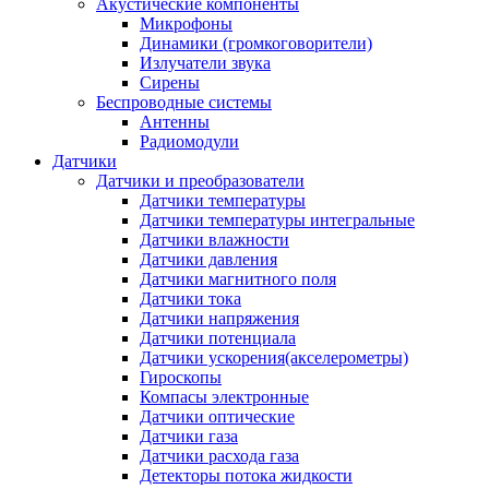
Акустические компоненты
Микрофоны
Динамики (громкоговорители)
Излучатели звука
Сирены
Беспроводные системы
Антенны
Радиомодули
Датчики
Датчики и преобразователи
Датчики температуры
Датчики температуры интегральные
Датчики влажности
Датчики давления
Датчики магнитного поля
Датчики тока
Датчики напряжения
Датчики потенциала
Датчики ускорения(акселерометры)
Гироскопы
Компасы электронные
Датчики оптические
Датчики газа
Датчики расхода газа
Детекторы потока жидкости