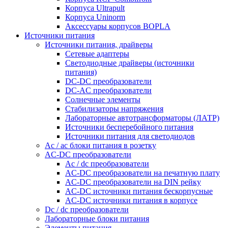
Корпуса Ultrapult
Корпуса Uninorm
Аксессуары корпусов BOPLA
Источники питания
Источники питания, драйверы
Сетевые адаптеры
Светодиодные драйверы (источники
питания)
DC-DC преобразователи
DC-AC преобразователи
Солнечные элементы
Стабилизаторы напряжения
Лабораторные автотрансформаторы (ЛАТР)
Источники бесперебойного питания
Источники питания для светодиодов
Ac / ac блоки питания в розетку
AC-DC преобразователи
Ac / dc преобразователи
AC-DC преобразователи на печатную плату
AC-DC преобразователи на DIN рейку
AC-DC источники питания бескорпусные
AC-DC источники питания в корпусе
Dc / dc преобразователи
Лабораторные блоки питания
Элементы питания