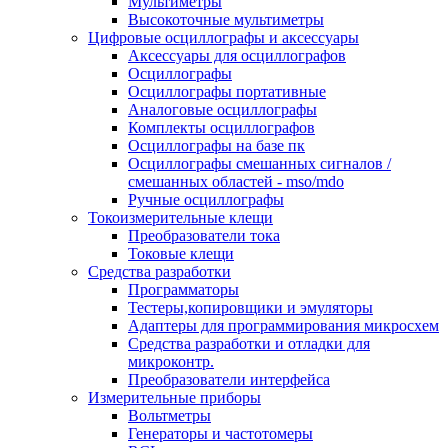
Мультиметры
Высокоточные мультиметры
Цифровые осциллографы и аксессуары
Аксессуары для осциллографов
Осциллографы
Осциллографы портативные
Аналоговые осциллографы
Комплекты осциллографов
Осциллографы на базе пк
Осциллографы смешанных сигналов /
смешанных областей - mso/mdo
Ручные осциллографы
Токоизмерительные клещи
Преобразователи тока
Токовые клещи
Средства разработки
Программаторы
Тестеры,копировщики и эмуляторы
Адаптеры для программирования микросхем
Cредства разработки и отладки для
микроконтр.
Преобразователи интерфейса
Измерительные приборы
Вольтметры
Генераторы и частотомеры