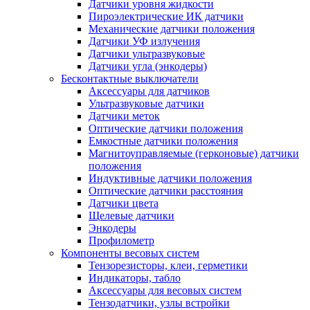
Датчики уровня жидкости
Пироэлектрические ИК датчики
Механические датчики положения
Датчики УФ излучения
Датчики ультразвуковые
Датчики угла (энкодеры)
Бесконтактные выключатели
Аксессуары для датчиков
Ультразвуковые датчики
Датчики меток
Оптические датчики положения
Емкостные датчики положения
Магнитоуправляемые (герконовые) датчики
положения
Индуктивные датчики положения
Оптические датчики расстояния
Датчики цвета
Щелевые датчики
Энкодеры
Профилометр
Компоненты весовых систем
Тензорезисторы, клеи, герметики
Индикаторы, табло
Аксессуары для весовых систем
Тензодатчики, узлы встройки