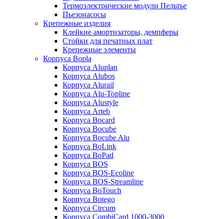
Термоэлектрические модули Пельтье
Пьезонасосы
Крепежные изделия
Клейкие амортизаторы, демпферы
Стойки для печатных плат
Крепежные элементы
Корпуса Bopla
Корпуса Aluplan
Корпуса Alubos
Корпуса Alurail
Корпуса Alu-Topline
Корпуса Alustyle
Корпуса Arteb
Корпуса Bocard
Корпуса Bocube
Корпуса Bocube Alu
Корпуса BoLink
Корпуса BoPad
Корпуса BOS
Корпуса BOS-Ecoline
Корпуса BOS-Streamline
Корпуса BoTouch
Корпуса Botego
Корпуса Circum
Корпуса CombiCard 1000-3000