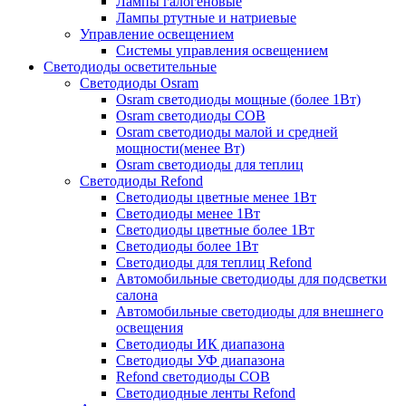
Лампы галогеновые
Лампы ртутные и натриевые
Управление освещением
Системы управления освещением
Светодиоды осветительные
Светодиоды Osram
Osram светодиоды мощные (более 1Вт)
Osram светодиоды COB
Osram светодиоды малой и средней
мощности(менее Вт)
Osram светодиоды для теплиц
Светодиоды Refond
Светодиоды цветные менее 1Вт
Светодиоды менее 1Вт
Светодиоды цветные более 1Вт
Светодиоды более 1Вт
Светодиоды для теплиц Refond
Автомобильные светодиоды для подсветки
салона
Автомобильные светодиоды для внешнего
освещения
Светодиоды ИК диапазона
Светодиоды УФ диапазона
Refond светодиоды COB
Светодиодные ленты Refond