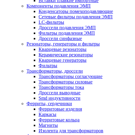
Вставки плавкие импортные
Компоненты подавления ЭМП
Конденсаторы помехоподавляющие
Сетевые фильтры подавления ЭМП
LC-фильтры
Дроссели подавления ЭМП
Фильтры подавления ЭМП
Дроссели синфазные
Резонаторы, генераторы и фильтры
Кварцевые резонаторы
Керамические резонаторы
Кварцевые генераторы
Фильтры
Трансформаторы, дроссели
Трансформаторы согласующие
Трансформаторы силовые
Трансформаторы тока
Дроссели выводные
Smd индуктивности
Ферриты, сердечники
Ферритовые изделия
Каркасы
Ферритовые кольца
Магниты
Изолента для трансформаторов