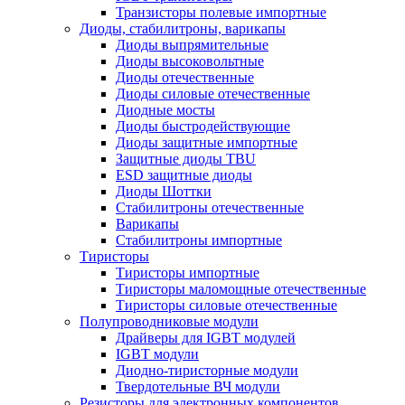
Транзисторы полевые импортные
Диоды, стабилитроны, варикапы
Диоды выпрямительные
Диоды высоковольтные
Диоды отечественные
Диоды силовые отечественные
Диодные мосты
Диоды быстродействующие
Диоды защитные импортные
Защитные диоды TBU
ESD защитные диоды
Диоды Шоттки
Стабилитроны отечественные
Варикапы
Стабилитроны импортные
Тиристоры
Тиристоры импортные
Тиристоры маломощные отечественные
Тиристоры силовые отечественные
Полупроводниковые модули
Драйверы для IGBT модулей
IGBT модули
Диодно-тиристорные модули
Твердотельные ВЧ модули
Резисторы для электронных компонентов