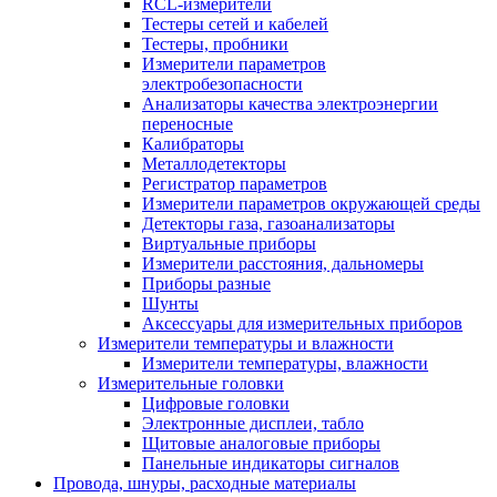
RCL-измерители
Тестеры сетей и кабелей
Тестеры, пробники
Измерители параметров
электробезопасности
Анализаторы качества электроэнергии
переносные
Калибраторы
Металлодетекторы
Регистратор параметров
Измерители параметров окружающей среды
Детекторы газа, газоанализаторы
Виртуальные приборы
Измерители расстояния, дальномеры
Приборы разные
Шунты
Аксессуары для измерительных приборов
Измерители температуры и влажности
Измерители температуры, влажности
Измерительные головки
Цифровые головки
Электронные дисплеи, табло
Щитовые аналоговые приборы
Панельные индикаторы сигналов
Провода, шнуры, расходные материалы