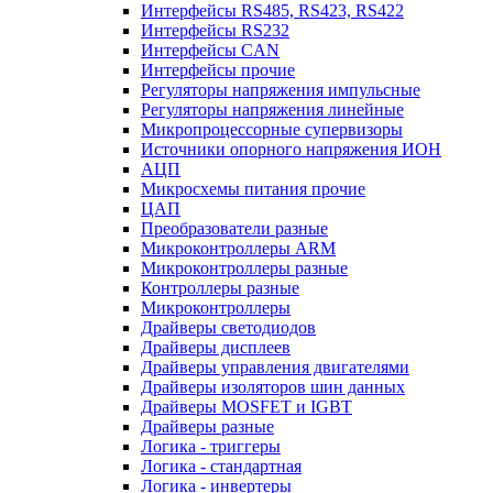
Интерфейсы RS485, RS423, RS422
Интерфейсы RS232
Интерфейсы CAN
Интерфейсы прочие
Регуляторы напряжения импульсные
Регуляторы напряжения линейные
Микропроцессорные супервизоры
Источники опорного напряжения ИОН
АЦП
Микросхемы питания прочие
ЦАП
Преобразователи разные
Микроконтроллеры ARM
Микроконтроллеры разные
Контроллеры разные
Микроконтроллеры
Драйверы светодиодов
Драйверы дисплеев
Драйверы управления двигателями
Драйверы изоляторов шин данных
Драйверы MOSFET и IGBT
Драйверы разные
Логика - триггеры
Логика - стандартная
Логика - инвертеры