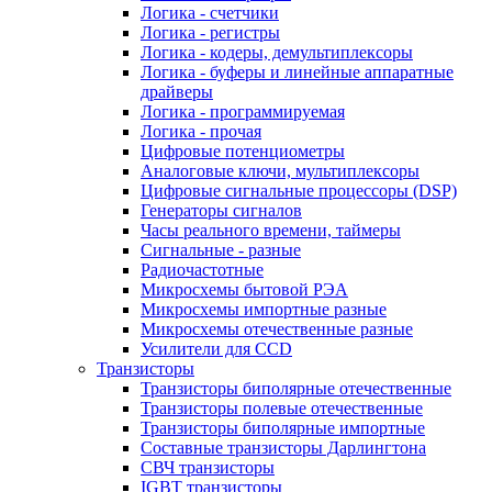
Логика - счетчики
Логика - регистры
Логика - кодеры, демультиплексоры
Логика - буферы и линейные аппаратные
драйверы
Логика - программируемая
Логика - прочая
Цифровые потенциометры
Аналоговые ключи, мультиплексоры
Цифровые сигнальные процессоры (DSP)
Генераторы сигналов
Часы реального времени, таймеры
Сигнальные - разные
Радиочастотные
Микросхемы бытовой РЭА
Микросхемы импортные разные
Микросхемы отечественные разные
Усилители для CCD
Транзисторы
Транзисторы биполярные отечественные
Транзисторы полевые отечественные
Транзисторы биполярные импортные
Составные транзисторы Дарлингтона
СВЧ транзисторы
IGBT транзисторы