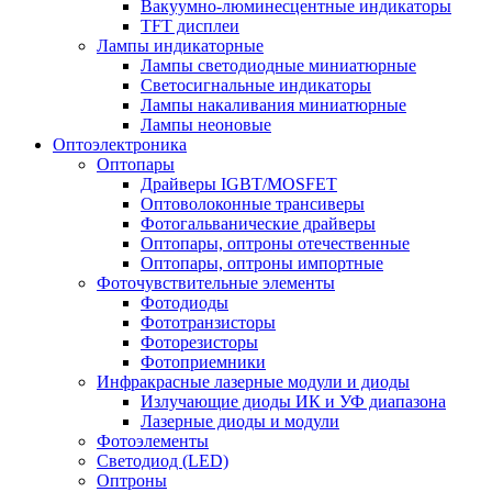
Вакуумно-люминесцентные индикаторы
TFT дисплеи
Лампы индикаторные
Лампы светодиодные миниатюрные
Светосигнальные индикаторы
Лампы накаливания миниатюрные
Лампы неоновые
Оптоэлектроника
Оптопары
Драйверы IGBT/MOSFET
Оптоволоконные трансиверы
Фотогальванические драйверы
Оптопары, оптроны отечественные
Оптопары, оптроны импортные
Фоточувствительные элементы
Фотодиоды
Фототранзисторы
Фоторезисторы
Фотоприемники
Инфракрасные лазерные модули и диоды
Излучающие диоды ИК и УФ диапазона
Лазерные диоды и модули
Фотоэлементы
Светодиод (LED)
Оптроны