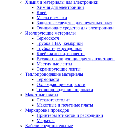
Химия и материалы для электроники
Химия для электроники
Клей
Масла и смазки
Защитные средства для печатных плат
Очищающие средства для электроники
Изолирующие материалы
Термоскотч
Трубка ПВХ, кембрики
Трубка термоусадочная
Клейкая лента, изолента
Втулки изолирующие для транзисторов
Мастичные ленты
Экранирующие ленты
Теплопроводящие материалы
Термопаста
Охлаждающие жидкости
Теплопроводящие подложки
Макетные платы
Стеклотекстолит
Макетные и печатные платы
Маркировка проводов
Принтеры этикеток и расходники
Маркеры
Кабели соединительные