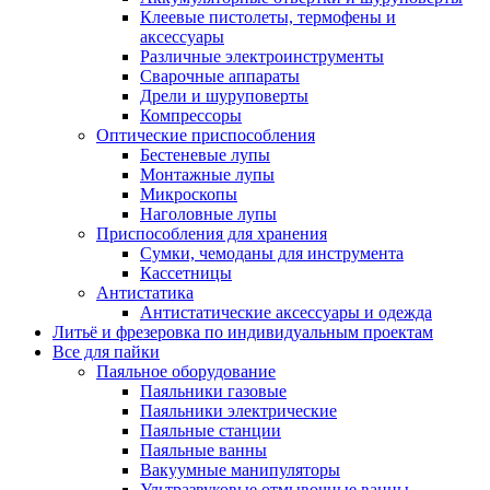
Клеевые пистолеты, термофены и
аксессуары
Различные электроинструменты
Сварочные аппараты
Дрели и шуруповерты
Компрессоры
Оптические приспособления
Бестеневые лупы
Монтажные лупы
Микроскопы
Наголовные лупы
Приспособления для хранения
Сумки, чемоданы для инструмента
Кассетницы
Антистатика
Антистатические аксессуары и одежда
Литьё и фрезеровка по индивидуальным проектам
Все для пайки
Паяльное оборудование
Паяльники газовые
Паяльники электрические
Паяльные станции
Паяльные ванны
Вакуумные манипуляторы
Ультразвуковые отмывочные ванны