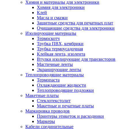
Химия и материалы для электроники
Химия для электроники
Клей
Масла и смазки
Защитные средства для печатных плат
Очищающие средства для электроники
Изолирующие материалы
Термоскотч
Трубка ПВХ, кембрики
Трубка термоусадочная
Клейкая лента, изолента
Втулки изолирующие для транзисторов
Мастичные ленты
Экранирующие ленты
Теплопроводящие материалы
Термопаста
Охлаждающие жидкости
Теплопроводящие подложки
Макетные платы
Стеклотекстолит
Макетные и печатные платы
Маркировка проводов
Принтеры этикеток и расходники
Маркеры
Кабели соединительные