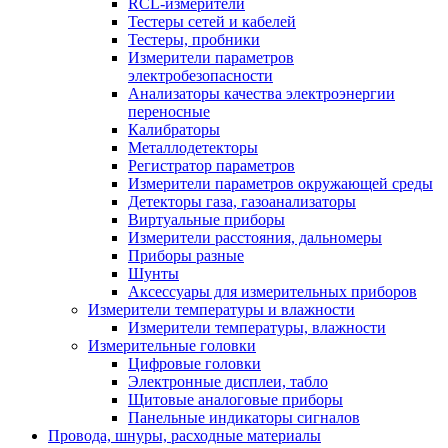
RCL-измерители
Тестеры сетей и кабелей
Тестеры, пробники
Измерители параметров
электробезопасности
Анализаторы качества электроэнергии
переносные
Калибраторы
Металлодетекторы
Регистратор параметров
Измерители параметров окружающей среды
Детекторы газа, газоанализаторы
Виртуальные приборы
Измерители расстояния, дальномеры
Приборы разные
Шунты
Аксессуары для измерительных приборов
Измерители температуры и влажности
Измерители температуры, влажности
Измерительные головки
Цифровые головки
Электронные дисплеи, табло
Щитовые аналоговые приборы
Панельные индикаторы сигналов
Провода, шнуры, расходные материалы