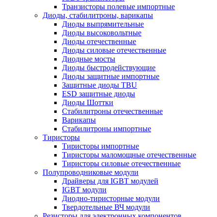
Транзисторы полевые импортные
Диоды, стабилитроны, варикапы
Диоды выпрямительные
Диоды высоковольтные
Диоды отечественные
Диоды силовые отечественные
Диодные мосты
Диоды быстродействующие
Диоды защитные импортные
Защитные диоды TBU
ESD защитные диоды
Диоды Шоттки
Стабилитроны отечественные
Варикапы
Стабилитроны импортные
Тиристоры
Тиристоры импортные
Тиристоры маломощные отечественные
Тиристоры силовые отечественные
Полупроводниковые модули
Драйверы для IGBT модулей
IGBT модули
Диодно-тиристорные модули
Твердотельные ВЧ модули
Резисторы для электронных компонентов