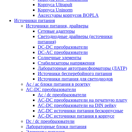
Корпуса Ultrapult
Корпуса Uninorm
Аксессуары корпусов BOPLA
Источники питания
Источники питания, драйверы
Сетевые адаптеры
Светодиодные драйверы (источники
питания)
DC-DC преобразователи
DC-AC преобразователи
Солнечные элементы
Стабилизаторы напряжения
Лабораторные автотрансформаторы (ЛАТР)
Источники бесперебойного питания
Источники питания для светодиодов
Ac / ac блоки питания в розетку
AC-DC преобразователи
Ac / dc преобразователи
AC-DC преобразователи на печатную плату
AC-DC преобразователи на DIN рейку
AC-DC источники питания бескорпусные
AC-DC источники питания в корпусе
Dc / dc преобразователи
Лабораторные блоки питания
Элементы питания