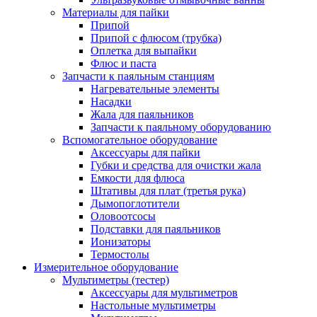
Материалы для пайки
Припой
Припой с флюсом (трубка)
Оплетка для выпайки
Флюс и паста
Запчасти к паяльным станциям
Нагревательные элементы
Насадки
Жала для паяльников
Запчасти к паяльному оборудованию
Вспомогательное оборудование
Аксессуары для пайки
Губки и средства для очистки жала
Емкости для флюса
Штативы для плат (третья рука)
Дымопоглотители
Оловоотсосы
Подставки для паяльников
Ионизаторы
Термостолы
Измерительное оборудование
Мультиметры (тестер)
Аксессуары для мультиметров
Настольные мультиметры