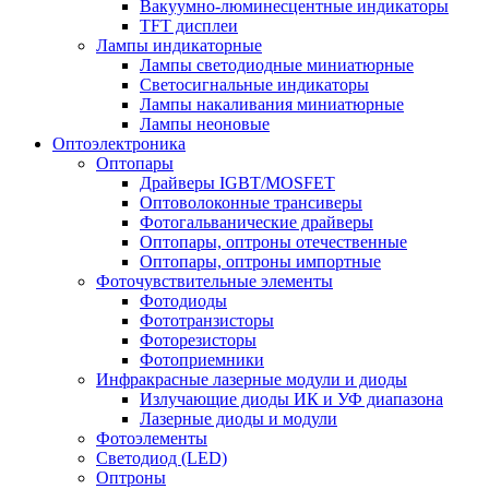
Вакуумно-люминесцентные индикаторы
TFT дисплеи
Лампы индикаторные
Лампы светодиодные миниатюрные
Светосигнальные индикаторы
Лампы накаливания миниатюрные
Лампы неоновые
Оптоэлектроника
Оптопары
Драйверы IGBT/MOSFET
Оптоволоконные трансиверы
Фотогальванические драйверы
Оптопары, оптроны отечественные
Оптопары, оптроны импортные
Фоточувствительные элементы
Фотодиоды
Фототранзисторы
Фоторезисторы
Фотоприемники
Инфракрасные лазерные модули и диоды
Излучающие диоды ИК и УФ диапазона
Лазерные диоды и модули
Фотоэлементы
Светодиод (LED)
Оптроны