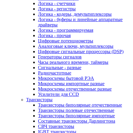
Логика - счетчики
Логика - регистры
Логика - кодеры, демультиплексоры
Логика - буферы и линейные аппаратные
драйверы
Логика - программируемая
Логика - прочая
Цифровые потенциометры
Аналоговые ключи, мультиплексоры
Цифровые сигнальные процессоры (DSP)
Генераторы сигналов
Часы реального времени, таймеры
Сигнальные - разные
Радиочастотные
Микросхемы бытовой РЭА
Микросхемы импортные разные
Микросхемы отечественные разные
Усилители для CCD
Транзисторы
Транзисторы биполярные отечественные
Транзисторы полевые отечественные
Транзисторы биполярные импортные
Составные транзисторы Дарлингтона
СВЧ транзисторы
IGBT транзисторы