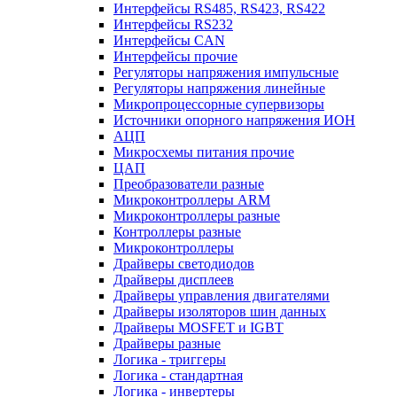
Интерфейсы RS485, RS423, RS422
Интерфейсы RS232
Интерфейсы CAN
Интерфейсы прочие
Регуляторы напряжения импульсные
Регуляторы напряжения линейные
Микропроцессорные супервизоры
Источники опорного напряжения ИОН
АЦП
Микросхемы питания прочие
ЦАП
Преобразователи разные
Микроконтроллеры ARM
Микроконтроллеры разные
Контроллеры разные
Микроконтроллеры
Драйверы светодиодов
Драйверы дисплеев
Драйверы управления двигателями
Драйверы изоляторов шин данных
Драйверы MOSFET и IGBT
Драйверы разные
Логика - триггеры
Логика - стандартная
Логика - инвертеры