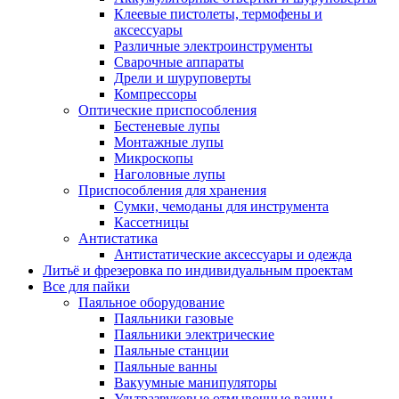
Клеевые пистолеты, термофены и
аксессуары
Различные электроинструменты
Сварочные аппараты
Дрели и шуруповерты
Компрессоры
Оптические приспособления
Бестеневые лупы
Монтажные лупы
Микроскопы
Наголовные лупы
Приспособления для хранения
Сумки, чемоданы для инструмента
Кассетницы
Антистатика
Антистатические аксессуары и одежда
Литьё и фрезеровка по индивидуальным проектам
Все для пайки
Паяльное оборудование
Паяльники газовые
Паяльники электрические
Паяльные станции
Паяльные ванны
Вакуумные манипуляторы
Ультразвуковые отмывочные ванны