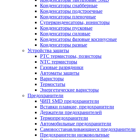
Конденсаторы снабберные
Конденсаторы подстроечные
Конденсаторы пленочные
Суперконденсаторы, ионисторы
Конденсаторы пусковые
Конденсаторы силовые
Конденсаторы фазовые косинусные
Конденсаторы разные
Устройства защиты
PTC термисторы, позисторы
NTC термисторы
Газовые разрядники
Автоматы защиты
Варисторы
Термостаты
Энергетические варисторы
Предохранители
ЧИП SMD предохранители
Вставки плавкие, предохранители
Держатели предохранителей
Термопредохранители
Автомобильные предохранители
Самовосстанавливающиеся предохранители
Предохранители низковольтные