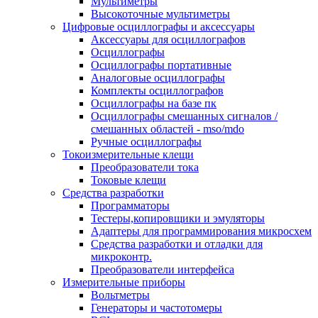
Мультиметры
Высокоточные мультиметры
Цифровые осциллографы и аксессуары
Аксессуары для осциллографов
Осциллографы
Осциллографы портативные
Аналоговые осциллографы
Комплекты осциллографов
Осциллографы на базе пк
Осциллографы смешанных сигналов /
смешанных областей - mso/mdo
Ручные осциллографы
Токоизмерительные клещи
Преобразователи тока
Токовые клещи
Средства разработки
Программаторы
Тестеры,копировщики и эмуляторы
Адаптеры для программирования микросхем
Cредства разработки и отладки для
микроконтр.
Преобразователи интерфейса
Измерительные приборы
Вольтметры
Генераторы и частотомеры