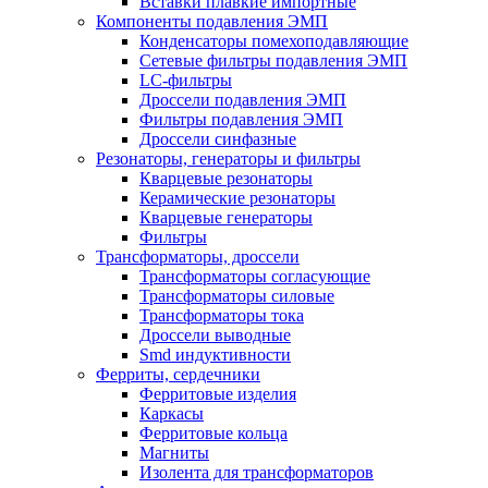
Вставки плавкие импортные
Компоненты подавления ЭМП
Конденсаторы помехоподавляющие
Сетевые фильтры подавления ЭМП
LC-фильтры
Дроссели подавления ЭМП
Фильтры подавления ЭМП
Дроссели синфазные
Резонаторы, генераторы и фильтры
Кварцевые резонаторы
Керамические резонаторы
Кварцевые генераторы
Фильтры
Трансформаторы, дроссели
Трансформаторы согласующие
Трансформаторы силовые
Трансформаторы тока
Дроссели выводные
Smd индуктивности
Ферриты, сердечники
Ферритовые изделия
Каркасы
Ферритовые кольца
Магниты
Изолента для трансформаторов