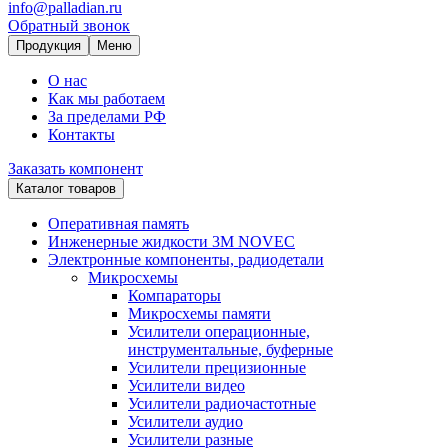
info@palladian.ru
Обратный звонок
Продукция
Меню
О нас
Как мы работаем
За пределами РФ
Контакты
Заказать компонент
Каталог товаров
Оперативная память
Инженерные жидкости 3M NOVEC
Электронные компоненты, радиодетали
Микросхемы
Компараторы
Микросхемы памяти
Усилители операционные,
инструментальные, буферные
Усилители прецизионные
Усилители видео
Усилители радиочастотные
Усилители аудио
Усилители разные