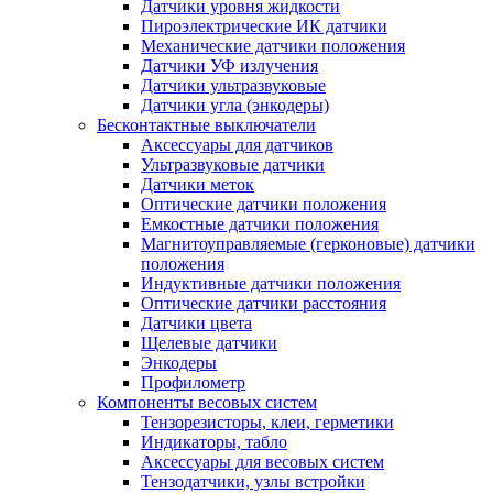
Датчики уровня жидкости
Пироэлектрические ИК датчики
Механические датчики положения
Датчики УФ излучения
Датчики ультразвуковые
Датчики угла (энкодеры)
Бесконтактные выключатели
Аксессуары для датчиков
Ультразвуковые датчики
Датчики меток
Оптические датчики положения
Емкостные датчики положения
Магнитоуправляемые (герконовые) датчики
положения
Индуктивные датчики положения
Оптические датчики расстояния
Датчики цвета
Щелевые датчики
Энкодеры
Профилометр
Компоненты весовых систем
Тензорезисторы, клеи, герметики
Индикаторы, табло
Аксессуары для весовых систем
Тензодатчики, узлы встройки