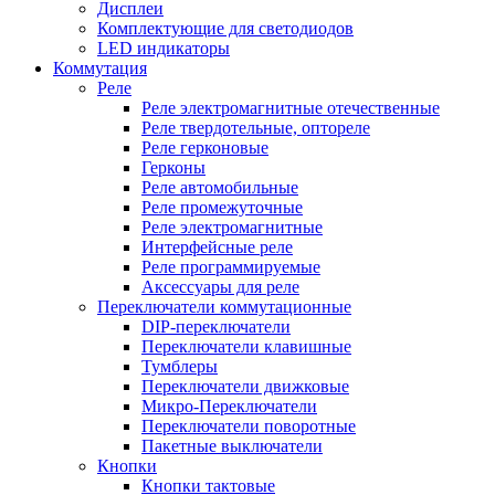
Дисплеи
Комплектующие для светодиодов
LED индикаторы
Коммутация
Реле
Реле электромагнитные отечественные
Реле твердотельные, оптореле
Реле герконовые
Герконы
Реле автомобильные
Реле промежуточные
Реле электромагнитные
Интерфейсные реле
Реле программируемые
Аксессуары для реле
Переключатели коммутационные
DIP-переключатели
Переключатели клавишные
Тумблеры
Переключатели движковые
Микро-Переключатели
Переключатели поворотные
Пакетные выключатели
Кнопки
Кнопки тактовые