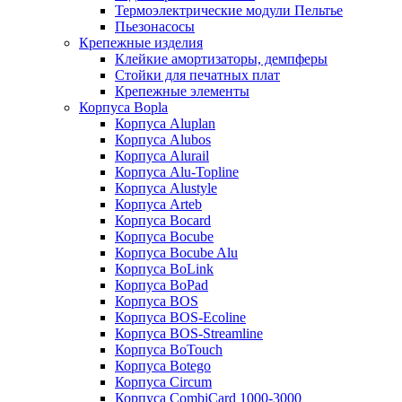
Термоэлектрические модули Пельтье
Пьезонасосы
Крепежные изделия
Клейкие амортизаторы, демпферы
Стойки для печатных плат
Крепежные элементы
Корпуса Bopla
Корпуса Aluplan
Корпуса Alubos
Корпуса Alurail
Корпуса Alu-Topline
Корпуса Alustyle
Корпуса Arteb
Корпуса Bocard
Корпуса Bocube
Корпуса Bocube Alu
Корпуса BoLink
Корпуса BoPad
Корпуса BOS
Корпуса BOS-Ecoline
Корпуса BOS-Streamline
Корпуса BoTouch
Корпуса Botego
Корпуса Circum
Корпуса CombiCard 1000-3000