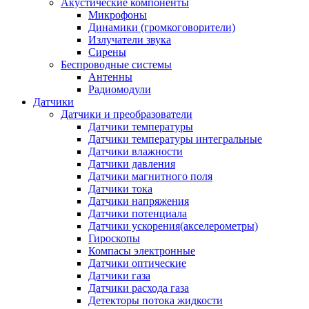
Акустические компоненты
Микрофоны
Динамики (громкоговорители)
Излучатели звука
Сирены
Беспроводные системы
Антенны
Радиомодули
Датчики
Датчики и преобразователи
Датчики температуры
Датчики температуры интегральные
Датчики влажности
Датчики давления
Датчики магнитного поля
Датчики тока
Датчики напряжения
Датчики потенциала
Датчики ускорения(акселерометры)
Гироскопы
Компасы электронные
Датчики оптические
Датчики газа
Датчики расхода газа
Детекторы потока жидкости