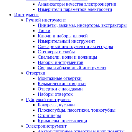
Анализаторы качества электроэнергии
Измерители параметров электросети
Инструмент
Ручной инструмент
Пинцеты, зажимы, инсерторы, экстракторы
Тиски
Ключи и наборы ключей
Измерительный инструмент
Слесарный инструмент и аксессуары
Степлеры и скобы
Скальпели, ножи и ножницы
Наборы инструментов
Сверла и абразивный инструмент
Отвертки
Монтажные отвертки
Керамические отвертки
Отвертки с насадками
Наборы отверток
Губцевый инструмент
Бокорезы, кусачки
Плоскогубцы, пассатижи, тонкогубцы
Стрипперы
Кримперы, пресс-клещи
Электроинструмент
Аккумуляторные отвертки и шуруповерты