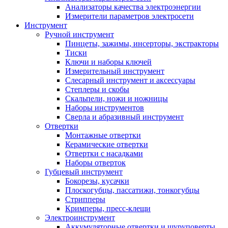
Анализаторы качества электроэнергии
Измерители параметров электросети
Инструмент
Ручной инструмент
Пинцеты, зажимы, инсерторы, экстракторы
Тиски
Ключи и наборы ключей
Измерительный инструмент
Слесарный инструмент и аксессуары
Степлеры и скобы
Скальпели, ножи и ножницы
Наборы инструментов
Сверла и абразивный инструмент
Отвертки
Монтажные отвертки
Керамические отвертки
Отвертки с насадками
Наборы отверток
Губцевый инструмент
Бокорезы, кусачки
Плоскогубцы, пассатижи, тонкогубцы
Стрипперы
Кримперы, пресс-клещи
Электроинструмент
Аккумуляторные отвертки и шуруповерты