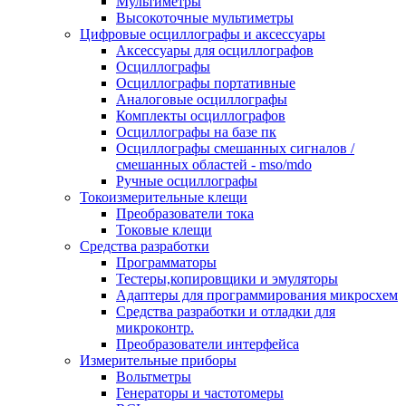
Мультиметры
Высокоточные мультиметры
Цифровые осциллографы и аксессуары
Аксессуары для осциллографов
Осциллографы
Осциллографы портативные
Аналоговые осциллографы
Комплекты осциллографов
Осциллографы на базе пк
Осциллографы смешанных сигналов /
смешанных областей - mso/mdo
Ручные осциллографы
Токоизмерительные клещи
Преобразователи тока
Токовые клещи
Средства разработки
Программаторы
Тестеры,копировщики и эмуляторы
Адаптеры для программирования микросхем
Cредства разработки и отладки для
микроконтр.
Преобразователи интерфейса
Измерительные приборы
Вольтметры
Генераторы и частотомеры