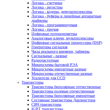
Логика - счетчики
Логика - регистры
Логика - кодеры, демультиплексоры
Логика - буферы и линейные аппаратные
драйверы
Логика - программируемая
Логика - прочая
Цифровые потенциометры
Аналоговые ключи, мультиплексоры
Цифровые сигнальные процессоры (DSP)
Генераторы сигналов
Часы реального времени, таймеры
Сигнальные - разные
Радиочастотные
Микросхемы бытовой РЭА
Микросхемы импортные разные
Микросхемы отечественные разные
Усилители для CCD
Транзисторы
Транзисторы биполярные отечественные
Транзисторы полевые отечественные
Транзисторы биполярные импортные
Составные транзисторы Дарлингтона
СВЧ транзисторы
IGBT транзисторы