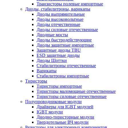
Транзисторы полевые импортные
Диоды, стабилитроны, варикапы
Диоды выпрямительные
Диоды высоковольтные
Диоды отечественные
Диоды силовые отечественные
Диодные мосты
Диоды быстродействующие
Диоды защитные импортные
Защитные диоды TBU
ESD защитные диоды
Диоды Шоттки
Стабилитроны отечественные
Варикапы
Стабилитроны импортные
Тиристоры
Тиристоры импортные
Тиристоры маломощные отечественные
Тиристоры силовые отечественные
Полупроводниковые модули
Драйверы для IGBT модулей
IGBT модули
Диодно-тиристорные модули
Твердотельные ВЧ модули
Резисторы для электронных компонентов