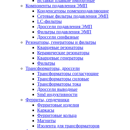
Вставки плавкие импортные
Компоненты подавления ЭМП
Конденсаторы помехоподавляющие
Сетевые фильтры подавления ЭМП
LC-фильтры
Дроссели подавления ЭМП
Фильтры подавления ЭМП
Дроссели синфазные
Резонаторы, генераторы и фильтры
Кварцевые резонаторы
Керамические резонаторы
Кварцевые генераторы
Фильтры
Трансформаторы, дроссели
Трансформаторы согласующие
Трансформаторы силовые
Трансформаторы тока
Дроссели выводные
Smd индуктивности
Ферриты, сердечники
Ферритовые изделия
Каркасы
Ферритовые кольца
Магниты
Изолента для трансформаторов