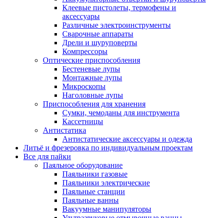
Клеевые пистолеты, термофены и
аксессуары
Различные электроинструменты
Сварочные аппараты
Дрели и шуруповерты
Компрессоры
Оптические приспособления
Бестеневые лупы
Монтажные лупы
Микроскопы
Наголовные лупы
Приспособления для хранения
Сумки, чемоданы для инструмента
Кассетницы
Антистатика
Антистатические аксессуары и одежда
Литьё и фрезеровка по индивидуальным проектам
Все для пайки
Паяльное оборудование
Паяльники газовые
Паяльники электрические
Паяльные станции
Паяльные ванны
Вакуумные манипуляторы
Ультразвуковые отмывочные ванны