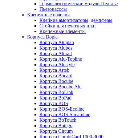
Термоэлектрические модули Пельтье
Пьезонасосы
Крепежные изделия
Клейкие амортизаторы, демпферы
Стойки для печатных плат
Крепежные элементы
Корпуса Bopla
Корпуса Aluplan
Корпуса Alubos
Корпуса Alurail
Корпуса Alu-Topline
Корпуса Alustyle
Корпуса Arteb
Корпуса Bocard
Корпуса Bocube
Корпуса Bocube Alu
Корпуса BoLink
Корпуса BoPad
Корпуса BOS
Корпуса BOS-Ecoline
Корпуса BOS-Streamline
Корпуса BoTouch
Корпуса Botego
Корпуса Circum
Корпуса CombiCard 1000-3000