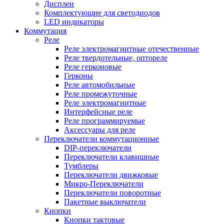
Дисплеи
Комплектующие для светодиодов
LED индикаторы
Коммутация
Реле
Реле электромагнитные отечественные
Реле твердотельные, оптореле
Реле герконовые
Герконы
Реле автомобильные
Реле промежуточные
Реле электромагнитные
Интерфейсные реле
Реле программируемые
Аксессуары для реле
Переключатели коммутационные
DIP-переключатели
Переключатели клавишные
Тумблеры
Переключатели движковые
Микро-Переключатели
Переключатели поворотные
Пакетные выключатели
Кнопки
Кнопки тактовые