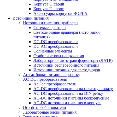
Корпуса Ultrapult
Корпуса Uninorm
Аксессуары корпусов BOPLA
Источники питания
Источники питания, драйверы
Сетевые адаптеры
Светодиодные драйверы (источники
питания)
DC-DC преобразователи
DC-AC преобразователи
Солнечные элементы
Стабилизаторы напряжения
Лабораторные автотрансформаторы (ЛАТР)
Источники бесперебойного питания
Источники питания для светодиодов
Ac / ac блоки питания в розетку
AC-DC преобразователи
Ac / dc преобразователи
AC-DC преобразователи на печатную плату
AC-DC преобразователи на DIN рейку
AC-DC источники питания бескорпусные
AC-DC источники питания в корпусе
Dc / dc преобразователи
Лабораторные блоки питания
Элементы питания