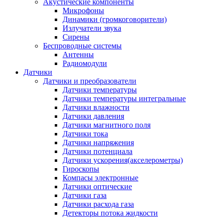
Акустические компоненты
Микрофоны
Динамики (громкоговорители)
Излучатели звука
Сирены
Беспроводные системы
Антенны
Радиомодули
Датчики
Датчики и преобразователи
Датчики температуры
Датчики температуры интегральные
Датчики влажности
Датчики давления
Датчики магнитного поля
Датчики тока
Датчики напряжения
Датчики потенциала
Датчики ускорения(акселерометры)
Гироскопы
Компасы электронные
Датчики оптические
Датчики газа
Датчики расхода газа
Детекторы потока жидкости