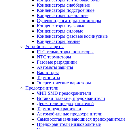
Конденсаторы снабберные
Конденсаторы подстроечные
Конденсаторы пленочные
Суперконденсаторы, ионисторы
Конденсаторы пусковые
Конденсаторы силовые
Конденсаторы фазовые косинусные
Конденсаторы разные
Устройства защиты
PTC термисторы, позисторы
NTC термисторы
Газовые разрядники
Автоматы защиты
Варисторы
Термостаты
Энергетические варисторы
Предохранители
ЧИП SMD предохранители
Вставки плавкие, предохранители
Держатели предохранителей
Термопредохранители
Автомобильные предохранители
Самовосстанавливающиеся предохранители
Предохранители низковольтные