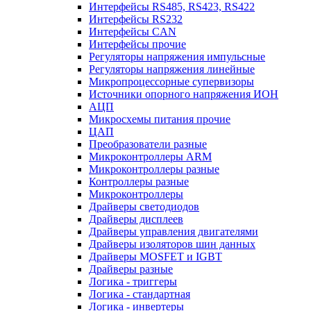
Интерфейсы RS485, RS423, RS422
Интерфейсы RS232
Интерфейсы CAN
Интерфейсы прочие
Регуляторы напряжения импульсные
Регуляторы напряжения линейные
Микропроцессорные супервизоры
Источники опорного напряжения ИОН
АЦП
Микросхемы питания прочие
ЦАП
Преобразователи разные
Микроконтроллеры ARM
Микроконтроллеры разные
Контроллеры разные
Микроконтроллеры
Драйверы светодиодов
Драйверы дисплеев
Драйверы управления двигателями
Драйверы изоляторов шин данных
Драйверы MOSFET и IGBT
Драйверы разные
Логика - триггеры
Логика - стандартная
Логика - инвертеры