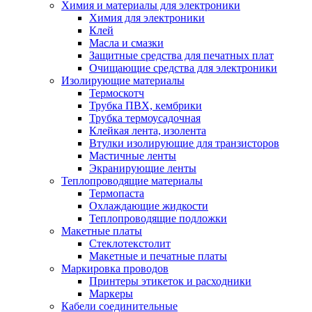
Химия и материалы для электроники
Химия для электроники
Клей
Масла и смазки
Защитные средства для печатных плат
Очищающие средства для электроники
Изолирующие материалы
Термоскотч
Трубка ПВХ, кембрики
Трубка термоусадочная
Клейкая лента, изолента
Втулки изолирующие для транзисторов
Мастичные ленты
Экранирующие ленты
Теплопроводящие материалы
Термопаста
Охлаждающие жидкости
Теплопроводящие подложки
Макетные платы
Стеклотекстолит
Макетные и печатные платы
Маркировка проводов
Принтеры этикеток и расходники
Маркеры
Кабели соединительные