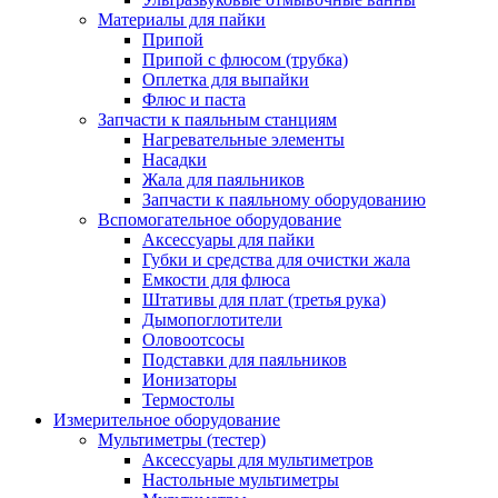
Материалы для пайки
Припой
Припой с флюсом (трубка)
Оплетка для выпайки
Флюс и паста
Запчасти к паяльным станциям
Нагревательные элементы
Насадки
Жала для паяльников
Запчасти к паяльному оборудованию
Вспомогательное оборудование
Аксессуары для пайки
Губки и средства для очистки жала
Емкости для флюса
Штативы для плат (третья рука)
Дымопоглотители
Оловоотсосы
Подставки для паяльников
Ионизаторы
Термостолы
Измерительное оборудование
Мультиметры (тестер)
Аксессуары для мультиметров
Настольные мультиметры