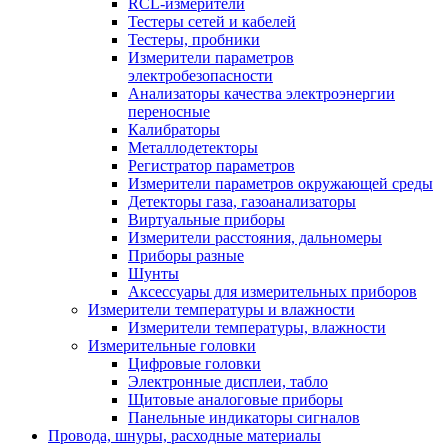
RCL-измерители
Тестеры сетей и кабелей
Тестеры, пробники
Измерители параметров
электробезопасности
Анализаторы качества электроэнергии
переносные
Калибраторы
Металлодетекторы
Регистратор параметров
Измерители параметров окружающей среды
Детекторы газа, газоанализаторы
Виртуальные приборы
Измерители расстояния, дальномеры
Приборы разные
Шунты
Аксессуары для измерительных приборов
Измерители температуры и влажности
Измерители температуры, влажности
Измерительные головки
Цифровые головки
Электронные дисплеи, табло
Щитовые аналоговые приборы
Панельные индикаторы сигналов
Провода, шнуры, расходные материалы