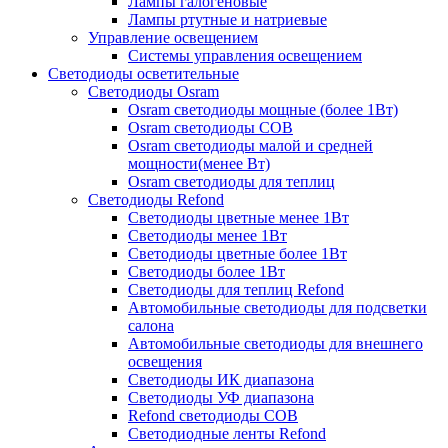
Лампы галогеновые
Лампы ртутные и натриевые
Управление освещением
Системы управления освещением
Светодиоды осветительные
Светодиоды Osram
Osram светодиоды мощные (более 1Вт)
Osram светодиоды COB
Osram светодиоды малой и средней
мощности(менее Вт)
Osram светодиоды для теплиц
Светодиоды Refond
Светодиоды цветные менее 1Вт
Светодиоды менее 1Вт
Светодиоды цветные более 1Вт
Светодиоды более 1Вт
Светодиоды для теплиц Refond
Автомобильные светодиоды для подсветки
салона
Автомобильные светодиоды для внешнего
освещения
Светодиоды ИК диапазона
Светодиоды УФ диапазона
Refond светодиоды COB
Светодиодные ленты Refond