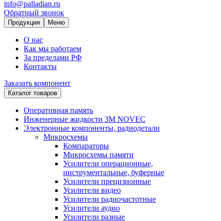
info@palladian.ru
Обратный звонок
Продукция
Меню
О нас
Как мы работаем
За пределами РФ
Контакты
Заказать компонент
Каталог товаров
Оперативная память
Инженерные жидкости 3M NOVEC
Электронные компоненты, радиодетали
Микросхемы
Компараторы
Микросхемы памяти
Усилители операционные,
инструментальные, буферные
Усилители прецизионные
Усилители видео
Усилители радиочастотные
Усилители аудио
Усилители разные