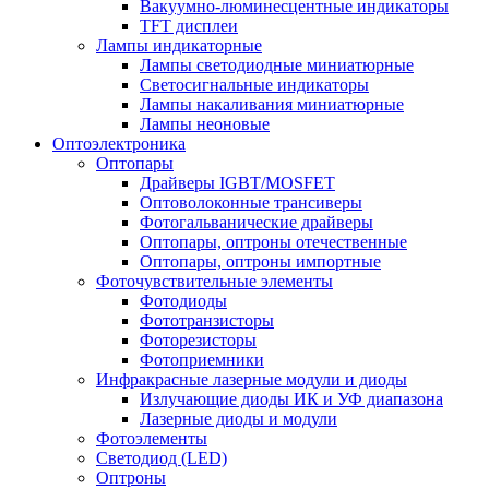
Вакуумно-люминесцентные индикаторы
TFT дисплеи
Лампы индикаторные
Лампы светодиодные миниатюрные
Светосигнальные индикаторы
Лампы накаливания миниатюрные
Лампы неоновые
Оптоэлектроника
Оптопары
Драйверы IGBT/MOSFET
Оптоволоконные трансиверы
Фотогальванические драйверы
Оптопары, оптроны отечественные
Оптопары, оптроны импортные
Фоточувствительные элементы
Фотодиоды
Фототранзисторы
Фоторезисторы
Фотоприемники
Инфракрасные лазерные модули и диоды
Излучающие диоды ИК и УФ диапазона
Лазерные диоды и модули
Фотоэлементы
Светодиод (LED)
Оптроны