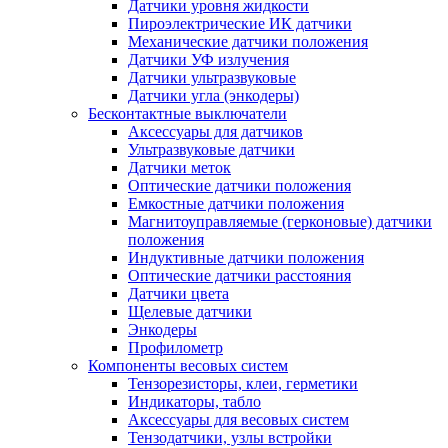
Датчики уровня жидкости
Пироэлектрические ИК датчики
Механические датчики положения
Датчики УФ излучения
Датчики ультразвуковые
Датчики угла (энкодеры)
Бесконтактные выключатели
Аксессуары для датчиков
Ультразвуковые датчики
Датчики меток
Оптические датчики положения
Емкостные датчики положения
Магнитоуправляемые (герконовые) датчики
положения
Индуктивные датчики положения
Оптические датчики расстояния
Датчики цвета
Щелевые датчики
Энкодеры
Профилометр
Компоненты весовых систем
Тензорезисторы, клеи, герметики
Индикаторы, табло
Аксессуары для весовых систем
Тензодатчики, узлы встройки