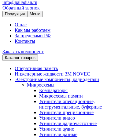
info@palladian.ru
Обратный звонок
Продукция
Меню
О нас
Как мы работаем
За пределами РФ
Контакты
Заказать компонент
Каталог товаров
Оперативная память
Инженерные жидкости 3M NOVEC
Электронные компоненты, радиодетали
Микросхемы
Компараторы
Микросхемы памяти
Усилители операционные,
инструментальные, буферные
Усилители прецизионные
Усилители видео
Усилители радиочастотные
Усилители аудио
Усилители разные