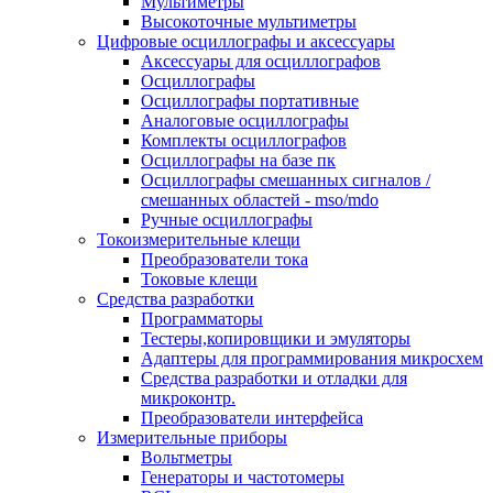
Мультиметры
Высокоточные мультиметры
Цифровые осциллографы и аксессуары
Аксессуары для осциллографов
Осциллографы
Осциллографы портативные
Аналоговые осциллографы
Комплекты осциллографов
Осциллографы на базе пк
Осциллографы смешанных сигналов /
смешанных областей - mso/mdo
Ручные осциллографы
Токоизмерительные клещи
Преобразователи тока
Токовые клещи
Средства разработки
Программаторы
Тестеры,копировщики и эмуляторы
Адаптеры для программирования микросхем
Cредства разработки и отладки для
микроконтр.
Преобразователи интерфейса
Измерительные приборы
Вольтметры
Генераторы и частотомеры