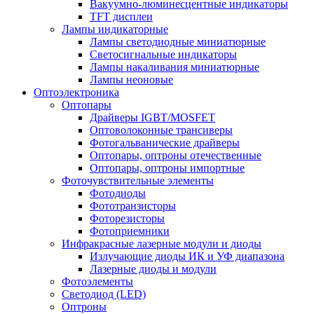
Вакуумно-люминесцентные индикаторы
TFT дисплеи
Лампы индикаторные
Лампы светодиодные миниатюрные
Светосигнальные индикаторы
Лампы накаливания миниатюрные
Лампы неоновые
Оптоэлектроника
Оптопары
Драйверы IGBT/MOSFET
Оптоволоконные трансиверы
Фотогальванические драйверы
Оптопары, оптроны отечественные
Оптопары, оптроны импортные
Фоточувствительные элементы
Фотодиоды
Фототранзисторы
Фоторезисторы
Фотоприемники
Инфракрасные лазерные модули и диоды
Излучающие диоды ИК и УФ диапазона
Лазерные диоды и модули
Фотоэлементы
Светодиод (LED)
Оптроны