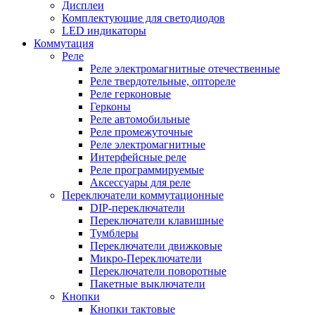
Дисплеи
Комплектующие для светодиодов
LED индикаторы
Коммутация
Реле
Реле электромагнитные отечественные
Реле твердотельные, оптореле
Реле герконовые
Герконы
Реле автомобильные
Реле промежуточные
Реле электромагнитные
Интерфейсные реле
Реле программируемые
Аксессуары для реле
Переключатели коммутационные
DIP-переключатели
Переключатели клавишные
Тумблеры
Переключатели движковые
Микро-Переключатели
Переключатели поворотные
Пакетные выключатели
Кнопки
Кнопки тактовые