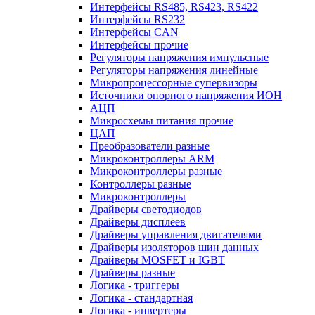
Интерфейсы RS485, RS423, RS422
Интерфейсы RS232
Интерфейсы CAN
Интерфейсы прочие
Регуляторы напряжения импульсные
Регуляторы напряжения линейные
Микропроцессорные супервизоры
Источники опорного напряжения ИОН
АЦП
Микросхемы питания прочие
ЦАП
Преобразователи разные
Микроконтроллеры ARM
Микроконтроллеры разные
Контроллеры разные
Микроконтроллеры
Драйверы светодиодов
Драйверы дисплеев
Драйверы управления двигателями
Драйверы изоляторов шин данных
Драйверы MOSFET и IGBT
Драйверы разные
Логика - триггеры
Логика - стандартная
Логика - инвертеры