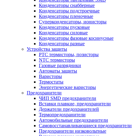
Конденсаторы снабберные
Конденсаторы подстроечные
Конденсаторы пленочные
Суперконденсаторы, ионисторы
Конденсаторы пусковые
Конденсаторы силовые
Конденсаторы фазовые косинусные
Конденсаторы разные
Устройства защиты
PTC термисторы, позисторы
NTC термисторы
Газовые разрядники
Автоматы защиты
Варисторы
Термостаты
Энергетические варисторы
Предохранители
ЧИП SMD предохранители
Вставки плавкие, предохранители
Держатели предохранителей
Термопредохранители
Автомобильные предохранители
Самовосстанавливающиеся предохранители
Предохранители низковольтные