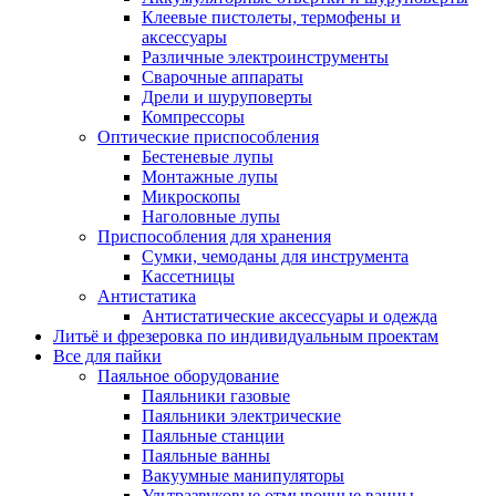
Клеевые пистолеты, термофены и
аксессуары
Различные электроинструменты
Сварочные аппараты
Дрели и шуруповерты
Компрессоры
Оптические приспособления
Бестеневые лупы
Монтажные лупы
Микроскопы
Наголовные лупы
Приспособления для хранения
Сумки, чемоданы для инструмента
Кассетницы
Антистатика
Антистатические аксессуары и одежда
Литьё и фрезеровка по индивидуальным проектам
Все для пайки
Паяльное оборудование
Паяльники газовые
Паяльники электрические
Паяльные станции
Паяльные ванны
Вакуумные манипуляторы
Ультразвуковые отмывочные ванны