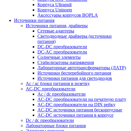
Корпуса Ultrapult
Корпуса Uninorm
Аксессуары корпусов BOPLA
Источники питания
Источники питания, драйверы
Сетевые адаптеры
Светодиодные драйверы (источники
питания)
DC-DC преобразователи
DC-AC преобразователи
Солнечные элементы
Стабилизаторы напряжения
Лабораторные автотрансформаторы (ЛАТР)
Источники бесперебойного питания
Источники питания для светодиодов
Ac / ac блоки питания в розетку
AC-DC преобразователи
Ac / dc преобразователи
AC-DC преобразователи на печатную плату
AC-DC преобразователи на DIN рейку
AC-DC источники питания бескорпусные
AC-DC источники питания в корпусе
Dc / dc преобразователи
Лабораторные блоки питания
Элементы питания