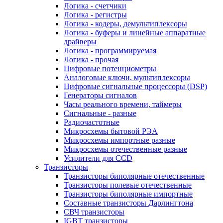
Логика - счетчики
Логика - регистры
Логика - кодеры, демультиплексоры
Логика - буферы и линейные аппаратные
драйверы
Логика - программируемая
Логика - прочая
Цифровые потенциометры
Аналоговые ключи, мультиплексоры
Цифровые сигнальные процессоры (DSP)
Генераторы сигналов
Часы реального времени, таймеры
Сигнальные - разные
Радиочастотные
Микросхемы бытовой РЭА
Микросхемы импортные разные
Микросхемы отечественные разные
Усилители для CCD
Транзисторы
Транзисторы биполярные отечественные
Транзисторы полевые отечественные
Транзисторы биполярные импортные
Составные транзисторы Дарлингтона
СВЧ транзисторы
IGBT транзисторы