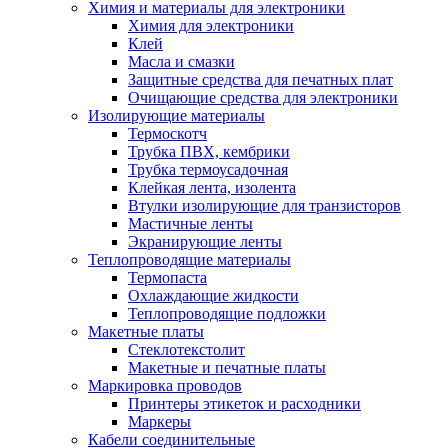
Химия и материалы для электроники
Химия для электроники
Клей
Масла и смазки
Защитные средства для печатных плат
Очищающие средства для электроники
Изолирующие материалы
Термоскотч
Трубка ПВХ, кембрики
Трубка термоусадочная
Клейкая лента, изолента
Втулки изолирующие для транзисторов
Мастичные ленты
Экранирующие ленты
Теплопроводящие материалы
Термопаста
Охлаждающие жидкости
Теплопроводящие подложки
Макетные платы
Стеклотекстолит
Макетные и печатные платы
Маркировка проводов
Принтеры этикеток и расходники
Маркеры
Кабели соединительные