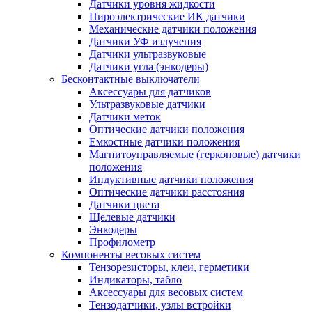
Датчики уровня жидкости
Пироэлектрические ИК датчики
Механические датчики положения
Датчики УФ излучения
Датчики ультразвуковые
Датчики угла (энкодеры)
Бесконтактные выключатели
Аксессуары для датчиков
Ультразвуковые датчики
Датчики меток
Оптические датчики положения
Емкостные датчики положения
Магнитоуправляемые (герконовые) датчики
положения
Индуктивные датчики положения
Оптические датчики расстояния
Датчики цвета
Щелевые датчики
Энкодеры
Профилометр
Компоненты весовых систем
Тензорезисторы, клеи, герметики
Индикаторы, табло
Аксессуары для весовых систем
Тензодатчики, узлы встройки