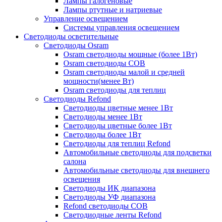
Лампы галогеновые
Лампы ртутные и натриевые
Управление освещением
Системы управления освещением
Светодиоды осветительные
Светодиоды Osram
Osram светодиоды мощные (более 1Вт)
Osram светодиоды COB
Osram светодиоды малой и средней
мощности(менее Вт)
Osram светодиоды для теплиц
Светодиоды Refond
Светодиоды цветные менее 1Вт
Светодиоды менее 1Вт
Светодиоды цветные более 1Вт
Светодиоды более 1Вт
Светодиоды для теплиц Refond
Автомобильные светодиоды для подсветки
салона
Автомобильные светодиоды для внешнего
освещения
Светодиоды ИК диапазона
Светодиоды УФ диапазона
Refond светодиоды COB
Светодиодные ленты Refond