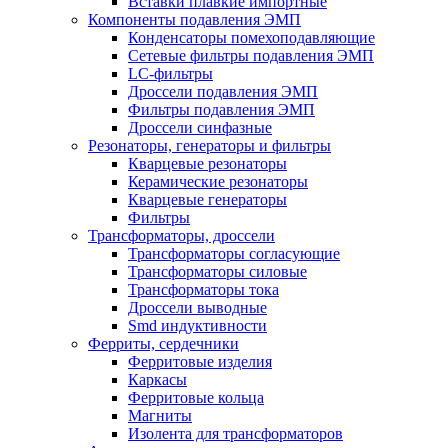
Вставки плавкие импортные
Компоненты подавления ЭМП
Конденсаторы помехоподавляющие
Сетевые фильтры подавления ЭМП
LC-фильтры
Дроссели подавления ЭМП
Фильтры подавления ЭМП
Дроссели синфазные
Резонаторы, генераторы и фильтры
Кварцевые резонаторы
Керамические резонаторы
Кварцевые генераторы
Фильтры
Трансформаторы, дроссели
Трансформаторы согласующие
Трансформаторы силовые
Трансформаторы тока
Дроссели выводные
Smd индуктивности
Ферриты, сердечники
Ферритовые изделия
Каркасы
Ферритовые кольца
Магниты
Изолента для трансформаторов