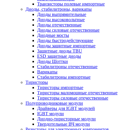
Транзисторы полевые импортные
Диоды, стабилитроны, варикапы
Диоды выпрямительные
Диоды высоковольтные
Диоды отечественные
Диоды силовые отечественные
Диодные мосты
Диоды быстродействующие
Диоды защитные импортные
Защитные диоды TBU
ESD защитные диоды
Диоды Шоттки
Стабилитроны отечественные
Варикапы
Стабилитроны импортные
Тиристоры
Тиристоры импортные
Тиристоры маломощные отечественные
Тиристоры силовые отечественные
Полупроводниковые модули
Драйверы для IGBT модулей
IGBT модули
Диодно-тиристорные модули
Твердотельные ВЧ модули
Резисторы для электронных компонентов