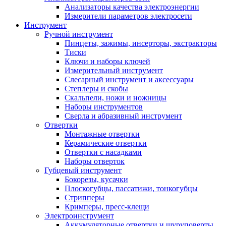
Анализаторы качества электроэнергии
Измерители параметров электросети
Инструмент
Ручной инструмент
Пинцеты, зажимы, инсерторы, экстракторы
Тиски
Ключи и наборы ключей
Измерительный инструмент
Слесарный инструмент и аксессуары
Степлеры и скобы
Скальпели, ножи и ножницы
Наборы инструментов
Сверла и абразивный инструмент
Отвертки
Монтажные отвертки
Керамические отвертки
Отвертки с насадками
Наборы отверток
Губцевый инструмент
Бокорезы, кусачки
Плоскогубцы, пассатижи, тонкогубцы
Стрипперы
Кримперы, пресс-клещи
Электроинструмент
Аккумуляторные отвертки и шуруповерты