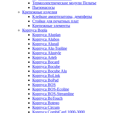
Термоэлектрические модули Пельтье
Пьезонасосы
Крепежные изделия
Клейкие амортизаторы, демпферы
Стойки для печатных плат
Крепежные элементы
Корпуса Bopla
Корпуса Aluplan
Корпуса Alubos
Корпуса Alurail
Корпуса Alu-Topline
Корпуса Alustyle
Корпуса Arteb
Корпуса Bocard
Корпуса Bocube
Корпуса Bocube Alu
Корпуса BoLink
Корпуса BoPad
Корпуса BOS
Корпуса BOS-Ecoline
Корпуса BOS-Streamline
Корпуса BoTouch
Корпуса Botego
Корпуса Circum
Корпуса CombiCard 1000-3000