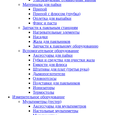
Материалы для пайки
Припой
Припой с флюсом (трубка)
Оплетка для выпайки
Флюс и паста
Запчасти к паяльным станциям
Нагревательные элементы
Насадки
Жала для паяльников
Запчасти к паяльному оборудованию
Вспомогательное оборудование
Аксессуары для пайки
Губки и средства для очистки жала
Емкости для флюса
Штативы для плат (третья рука)
Дымопоглотители
Оловоотсосы
Подставки для паяльников
Ионизаторы
Термостолы
Измерительное оборудование
Мультиметры (тестер)
Аксессуары для мультиметров
Настольные мультиметры