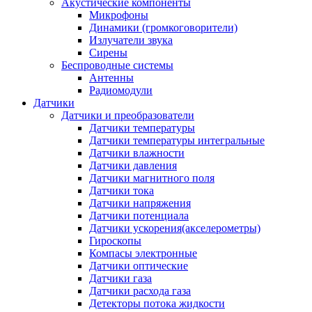
Акустические компоненты
Микрофоны
Динамики (громкоговорители)
Излучатели звука
Сирены
Беспроводные системы
Антенны
Радиомодули
Датчики
Датчики и преобразователи
Датчики температуры
Датчики температуры интегральные
Датчики влажности
Датчики давления
Датчики магнитного поля
Датчики тока
Датчики напряжения
Датчики потенциала
Датчики ускорения(акселерометры)
Гироскопы
Компасы электронные
Датчики оптические
Датчики газа
Датчики расхода газа
Детекторы потока жидкости