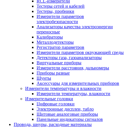
RCL-измерители
Тестеры сетей и кабелей
Тестеры, пробники
Измерители параметров
электробезопасности
Анализаторы качества электроэнергии
переносные
Калибраторы
Металлодетекторы
Регистратор параметров
Измерители параметров окружающей среды
Детекторы газа, газоанализаторы
Виртуальные приборы
Измерители расстояния, дальномеры
Приборы разные
Шунты
Аксессуары для измерительных приборов
Измерители температуры и влажности
Измерители температуры, влажности
Измерительные головки
Цифровые головки
Электронные дисплеи, табло
Щитовые аналоговые приборы
Панельные индикаторы сигналов
Провода, шнуры, расходные материалы