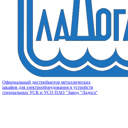
Официальный дистрибьютор металлических
шкафов для электрооборудования и устройств
специальных УСК и УСО ПАО "Завод "Ладога"