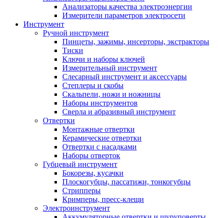
Анализаторы качества электроэнергии
Измерители параметров электросети
Инструмент
Ручной инструмент
Пинцеты, зажимы, инсерторы, экстракторы
Тиски
Ключи и наборы ключей
Измерительный инструмент
Слесарный инструмент и аксессуары
Степлеры и скобы
Скальпели, ножи и ножницы
Наборы инструментов
Сверла и абразивный инструмент
Отвертки
Монтажные отвертки
Керамические отвертки
Отвертки с насадками
Наборы отверток
Губцевый инструмент
Бокорезы, кусачки
Плоскогубцы, пассатижи, тонкогубцы
Стрипперы
Кримперы, пресс-клещи
Электроинструмент
Аккумуляторные отвертки и шуруповерты