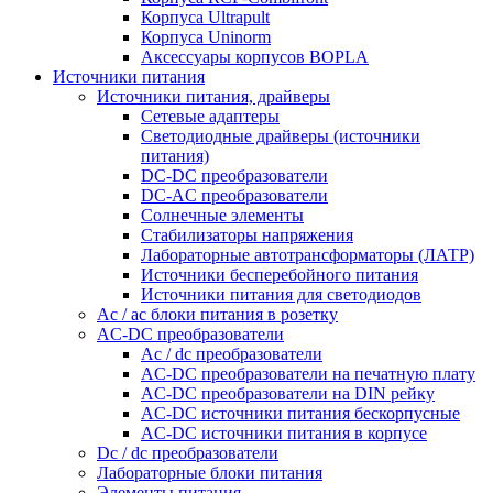
Корпуса Ultrapult
Корпуса Uninorm
Аксессуары корпусов BOPLA
Источники питания
Источники питания, драйверы
Сетевые адаптеры
Светодиодные драйверы (источники
питания)
DC-DC преобразователи
DC-AC преобразователи
Солнечные элементы
Стабилизаторы напряжения
Лабораторные автотрансформаторы (ЛАТР)
Источники бесперебойного питания
Источники питания для светодиодов
Ac / ac блоки питания в розетку
AC-DC преобразователи
Ac / dc преобразователи
AC-DC преобразователи на печатную плату
AC-DC преобразователи на DIN рейку
AC-DC источники питания бескорпусные
AC-DC источники питания в корпусе
Dc / dc преобразователи
Лабораторные блоки питания
Элементы питания