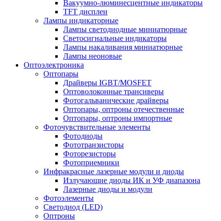
Вакуумно-люминесцентные индикаторы
TFT дисплеи
Лампы индикаторные
Лампы светодиодные миниатюрные
Светосигнальные индикаторы
Лампы накаливания миниатюрные
Лампы неоновые
Оптоэлектроника
Оптопары
Драйверы IGBT/MOSFET
Оптоволоконные трансиверы
Фотогальванические драйверы
Оптопары, оптроны отечественные
Оптопары, оптроны импортные
Фоточувствительные элементы
Фотодиоды
Фототранзисторы
Фоторезисторы
Фотоприемники
Инфракрасные лазерные модули и диоды
Излучающие диоды ИК и УФ диапазона
Лазерные диоды и модули
Фотоэлементы
Светодиод (LED)
Оптроны