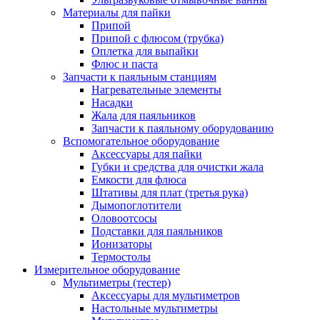
Материалы для пайки
Припой
Припой с флюсом (трубка)
Оплетка для выпайки
Флюс и паста
Запчасти к паяльным станциям
Нагревательные элементы
Насадки
Жала для паяльников
Запчасти к паяльному оборудованию
Вспомогательное оборудование
Аксессуары для пайки
Губки и средства для очистки жала
Емкости для флюса
Штативы для плат (третья рука)
Дымопоглотители
Оловоотсосы
Подставки для паяльников
Ионизаторы
Термостолы
Измерительное оборудование
Мультиметры (тестер)
Аксессуары для мультиметров
Настольные мультиметры