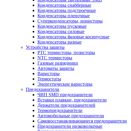
Конденсаторы снабберные
Конденсаторы подстроечные
Конденсаторы пленочные
Суперконденсаторы, ионисторы
Конденсаторы пусковые
Конденсаторы силовые
Конденсаторы фазовые косинусные
Конденсаторы разные
Устройства защиты
PTC термисторы, позисторы
NTC термисторы
Газовые разрядники
Автоматы защиты
Варисторы
Термостаты
Энергетические варисторы
Предохранители
ЧИП SMD предохранители
Вставки плавкие, предохранители
Держатели предохранителей
Термопредохранители
Автомобильные предохранители
Самовосстанавливающиеся предохранители
Предохранители низковольтные