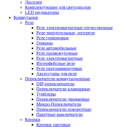
Дисплеи
Комплектующие для светодиодов
LED индикаторы
Коммутация
Реле
Реле электромагнитные отечественные
Реле твердотельные, оптореле
Реле герконовые
Герконы
Реле автомобильные
Реле промежуточные
Реле электромагнитные
Интерфейсные реле
Реле программируемые
Аксессуары для реле
Переключатели коммутационные
DIP-переключатели
Переключатели клавишные
Тумблеры
Переключатели движковые
Микро-Переключатели
Переключатели поворотные
Пакетные выключатели
Кнопки
Кнопки тактовые