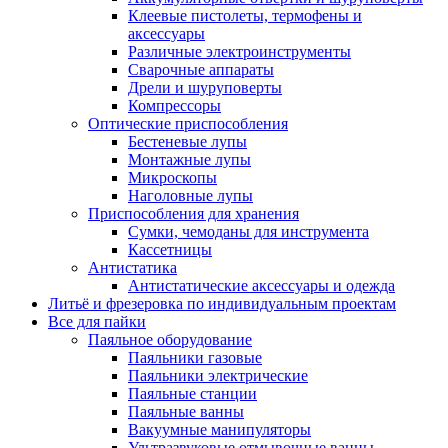
Клеевые пистолеты, термофены и
аксессуары
Различные электроинструменты
Сварочные аппараты
Дрели и шуруповерты
Компрессоры
Оптические приспособления
Бестеневые лупы
Монтажные лупы
Микроскопы
Наголовные лупы
Приспособления для хранения
Сумки, чемоданы для инструмента
Кассетницы
Антистатика
Антистатические аксессуары и одежда
Литьё и фрезеровка по индивидуальным проектам
Все для пайки
Паяльное оборудование
Паяльники газовые
Паяльники электрические
Паяльные станции
Паяльные ванны
Вакуумные манипуляторы
Ультразвуковые отмывочные ванны