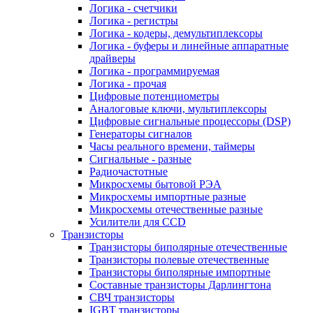
Логика - счетчики
Логика - регистры
Логика - кодеры, демультиплексоры
Логика - буферы и линейные аппаратные
драйверы
Логика - программируемая
Логика - прочая
Цифровые потенциометры
Аналоговые ключи, мультиплексоры
Цифровые сигнальные процессоры (DSP)
Генераторы сигналов
Часы реального времени, таймеры
Сигнальные - разные
Радиочастотные
Микросхемы бытовой РЭА
Микросхемы импортные разные
Микросхемы отечественные разные
Усилители для CCD
Транзисторы
Транзисторы биполярные отечественные
Транзисторы полевые отечественные
Транзисторы биполярные импортные
Составные транзисторы Дарлингтона
СВЧ транзисторы
IGBT транзисторы