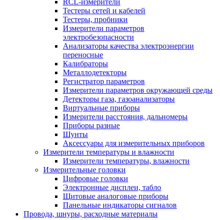
RCL-измерители
Тестеры сетей и кабелей
Тестеры, пробники
Измерители параметров
электробезопасности
Анализаторы качества электроэнергии
переносные
Калибраторы
Металлодетекторы
Регистратор параметров
Измерители параметров окружающей среды
Детекторы газа, газоанализаторы
Виртуальные приборы
Измерители расстояния, дальномеры
Приборы разные
Шунты
Аксессуары для измерительных приборов
Измерители температуры и влажности
Измерители температуры, влажности
Измерительные головки
Цифровые головки
Электронные дисплеи, табло
Щитовые аналоговые приборы
Панельные индикаторы сигналов
Провода, шнуры, расходные материалы