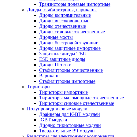
Транзисторы полевые импортные
Диоды, стабилитроны, варикапы
Диоды выпрямительные
Диоды высоковольтные
Диоды отечественные
Диоды силовые отечественные
Диодные мосты
Диоды быстродействующие
Диоды защитные импортные
Защитные диоды TBU
ESD защитные диоды
Диоды Шоттки
Стабилитроны отечественные
Варикапы
Стабилитроны импортные
Тиристоры
Тиристоры импортные
Тиристоры маломощные отечественные
Тиристоры силовые отечественные
Полупроводниковые модули
Драйверы для IGBT модулей
IGBT модули
Диодно-тиристорные модули
Твердотельные ВЧ модули
Резисторы для электронных компонентов