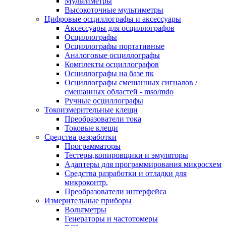
Мультиметры
Высокоточные мультиметры
Цифровые осциллографы и аксессуары
Аксессуары для осциллографов
Осциллографы
Осциллографы портативные
Аналоговые осциллографы
Комплекты осциллографов
Осциллографы на базе пк
Осциллографы смешанных сигналов /
смешанных областей - mso/mdo
Ручные осциллографы
Токоизмерительные клещи
Преобразователи тока
Токовые клещи
Средства разработки
Программаторы
Тестеры,копировщики и эмуляторы
Адаптеры для программирования микросхем
Cредства разработки и отладки для
микроконтр.
Преобразователи интерфейса
Измерительные приборы
Вольтметры
Генераторы и частотомеры