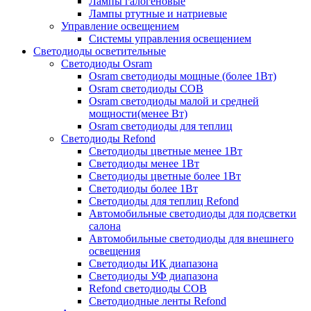
Лампы галогеновые
Лампы ртутные и натриевые
Управление освещением
Системы управления освещением
Светодиоды осветительные
Светодиоды Osram
Osram светодиоды мощные (более 1Вт)
Osram светодиоды COB
Osram светодиоды малой и средней
мощности(менее Вт)
Osram светодиоды для теплиц
Светодиоды Refond
Светодиоды цветные менее 1Вт
Светодиоды менее 1Вт
Светодиоды цветные более 1Вт
Светодиоды более 1Вт
Светодиоды для теплиц Refond
Автомобильные светодиоды для подсветки
салона
Автомобильные светодиоды для внешнего
освещения
Светодиоды ИК диапазона
Светодиоды УФ диапазона
Refond светодиоды COB
Светодиодные ленты Refond