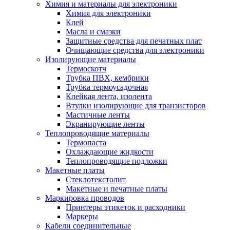
Химия и материалы для электроники
Химия для электроники
Клей
Масла и смазки
Защитные средства для печатных плат
Очищающие средства для электроники
Изолирующие материалы
Термоскотч
Трубка ПВХ, кембрики
Трубка термоусадочная
Клейкая лента, изолента
Втулки изолирующие для транзисторов
Мастичные ленты
Экранирующие ленты
Теплопроводящие материалы
Термопаста
Охлаждающие жидкости
Теплопроводящие подложки
Макетные платы
Стеклотекстолит
Макетные и печатные платы
Маркировка проводов
Принтеры этикеток и расходники
Маркеры
Кабели соединительные