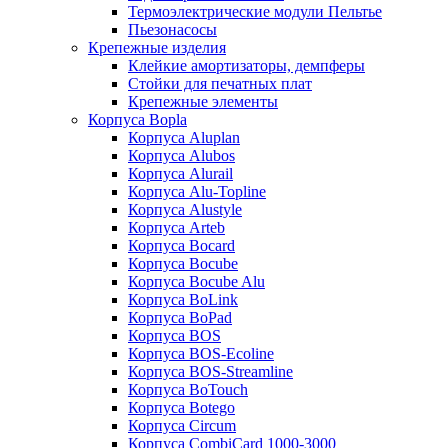
Термоэлектрические модули Пельтье
Пьезонасосы
Крепежные изделия
Клейкие амортизаторы, демпферы
Стойки для печатных плат
Крепежные элементы
Корпуса Bopla
Корпуса Aluplan
Корпуса Alubos
Корпуса Alurail
Корпуса Alu-Topline
Корпуса Alustyle
Корпуса Arteb
Корпуса Bocard
Корпуса Bocube
Корпуса Bocube Alu
Корпуса BoLink
Корпуса BoPad
Корпуса BOS
Корпуса BOS-Ecoline
Корпуса BOS-Streamline
Корпуса BoTouch
Корпуса Botego
Корпуса Circum
Корпуса CombiCard 1000-3000