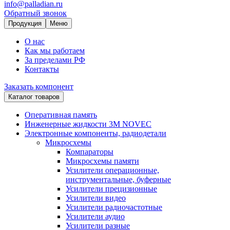
info@palladian.ru
Обратный звонок
Продукция
Меню
О нас
Как мы работаем
За пределами РФ
Контакты
Заказать компонент
Каталог товаров
Оперативная память
Инженерные жидкости 3M NOVEC
Электронные компоненты, радиодетали
Микросхемы
Компараторы
Микросхемы памяти
Усилители операционные,
инструментальные, буферные
Усилители прецизионные
Усилители видео
Усилители радиочастотные
Усилители аудио
Усилители разные