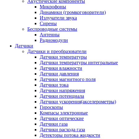
Акустические компоненты
Микрофоны
Динамики (громкоговорители)
Излучатели звука
Сирены
Беспроводные системы
Антенны
Радиомодули
Датчики
Датчики и преобразователи
Датчики температуры
Датчики температуры интегральные
Датчики влажности
Датчики давления
Датчики магнитного поля
Датчики тока
Датчики напряжения
Датчики потенциала
Датчики ускорения(акселерометры)
Гироскопы
Компасы электронные
Датчики оптические
Датчики газа
Датчики расхода газа
Детекторы потока жидкости