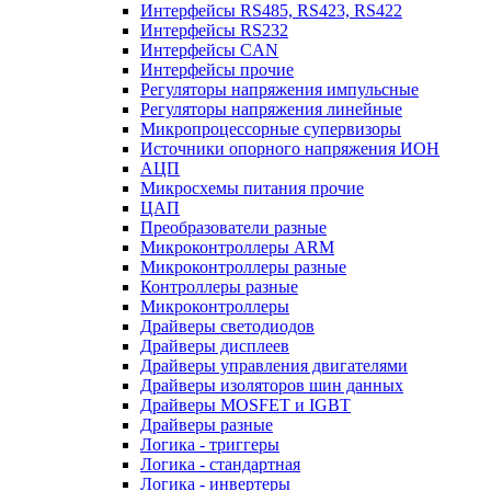
Интерфейсы RS485, RS423, RS422
Интерфейсы RS232
Интерфейсы CAN
Интерфейсы прочие
Регуляторы напряжения импульсные
Регуляторы напряжения линейные
Микропроцессорные супервизоры
Источники опорного напряжения ИОН
АЦП
Микросхемы питания прочие
ЦАП
Преобразователи разные
Микроконтроллеры ARM
Микроконтроллеры разные
Контроллеры разные
Микроконтроллеры
Драйверы светодиодов
Драйверы дисплеев
Драйверы управления двигателями
Драйверы изоляторов шин данных
Драйверы MOSFET и IGBT
Драйверы разные
Логика - триггеры
Логика - стандартная
Логика - инвертеры