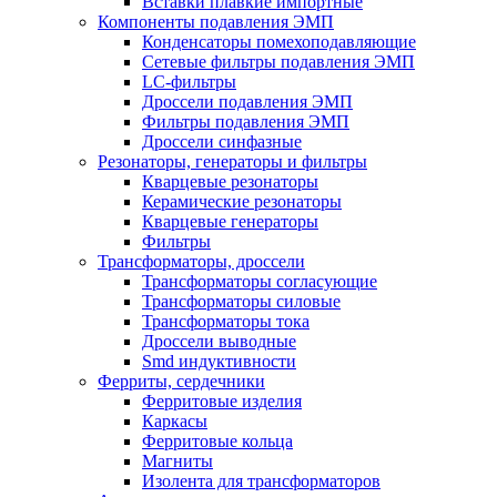
Вставки плавкие импортные
Компоненты подавления ЭМП
Конденсаторы помехоподавляющие
Сетевые фильтры подавления ЭМП
LC-фильтры
Дроссели подавления ЭМП
Фильтры подавления ЭМП
Дроссели синфазные
Резонаторы, генераторы и фильтры
Кварцевые резонаторы
Керамические резонаторы
Кварцевые генераторы
Фильтры
Трансформаторы, дроссели
Трансформаторы согласующие
Трансформаторы силовые
Трансформаторы тока
Дроссели выводные
Smd индуктивности
Ферриты, сердечники
Ферритовые изделия
Каркасы
Ферритовые кольца
Магниты
Изолента для трансформаторов