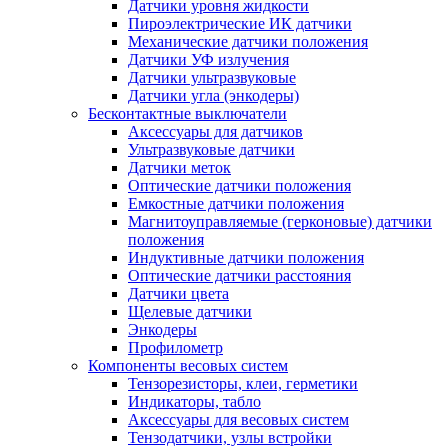
Датчики уровня жидкости
Пироэлектрические ИК датчики
Механические датчики положения
Датчики УФ излучения
Датчики ультразвуковые
Датчики угла (энкодеры)
Бесконтактные выключатели
Аксессуары для датчиков
Ультразвуковые датчики
Датчики меток
Оптические датчики положения
Емкостные датчики положения
Магнитоуправляемые (герконовые) датчики
положения
Индуктивные датчики положения
Оптические датчики расстояния
Датчики цвета
Щелевые датчики
Энкодеры
Профилометр
Компоненты весовых систем
Тензорезисторы, клеи, герметики
Индикаторы, табло
Аксессуары для весовых систем
Тензодатчики, узлы встройки