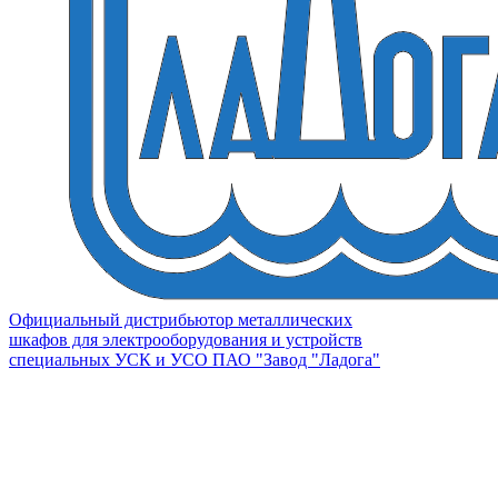
Официальный дистрибьютор металлических
шкафов для электрооборудования и устройств
специальных УСК и УСО ПАО "Завод "Ладога"