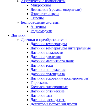
Акустические компоненты
Микрофоны
Динамики (громкоговорители)
Излучатели звука
Сирены
Беспроводные системы
Антенны
Радиомодули
Датчики
Датчики и преобразователи
Датчики температуры
Датчики температуры интегральные
Датчики влажности
Датчики давления
Датчики магнитного поля
Датчики тока
Датчики напряжения
Датчики потенциала
Датчики ускорения(акселерометры)
Гироскопы
Компасы электронные
Датчики оптические
Датчики газа
Датчики расхода газа
Детекторы потока жидкости