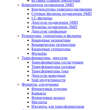
Вставки плавкие импортные
Компоненты подавления ЭМП
Конденсаторы помехоподавляющие
Сетевые фильтры подавления ЭМП
LC-фильтры
Дроссели подавления ЭМП
Фильтры подавления ЭМП
Дроссели синфазные
Резонаторы, генераторы и фильтры
Кварцевые резонаторы
Керамические резонаторы
Кварцевые генераторы
Фильтры
Трансформаторы, дроссели
Трансформаторы согласующие
Трансформаторы силовые
Трансформаторы тока
Дроссели выводные
Smd индуктивности
Ферриты, сердечники
Ферритовые изделия
Каркасы
Ферритовые кольца
Магниты
Изолента для трансформаторов