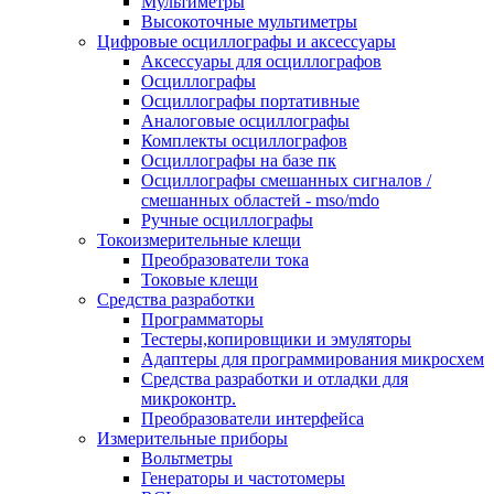
Мультиметры
Высокоточные мультиметры
Цифровые осциллографы и аксессуары
Аксессуары для осциллографов
Осциллографы
Осциллографы портативные
Аналоговые осциллографы
Комплекты осциллографов
Осциллографы на базе пк
Осциллографы смешанных сигналов /
смешанных областей - mso/mdo
Ручные осциллографы
Токоизмерительные клещи
Преобразователи тока
Токовые клещи
Средства разработки
Программаторы
Тестеры,копировщики и эмуляторы
Адаптеры для программирования микросхем
Cредства разработки и отладки для
микроконтр.
Преобразователи интерфейса
Измерительные приборы
Вольтметры
Генераторы и частотомеры