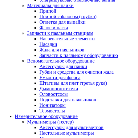
Материалы для пайки
Припой
Припой с флюсом (трубка)
Оплетка для выпайки
Флюс и паста
Запчасти к паяльным станциям
Нагревательные элементы
Насадки
Жала для паяльников
Запчасти к паяльному оборудованию
Вспомогательное оборудование
Аксессуары для пайки
Губки и средства для очистки жала
Емкости для флюса
Штативы для плат (третья рука)
Дымопоглотители
Оловоотсосы
Подставки для паяльников
Ионизаторы
Термостолы
Измерительное оборудование
Мультиметры (тестер)
Аксессуары для мультиметров
Настольные мультиметры