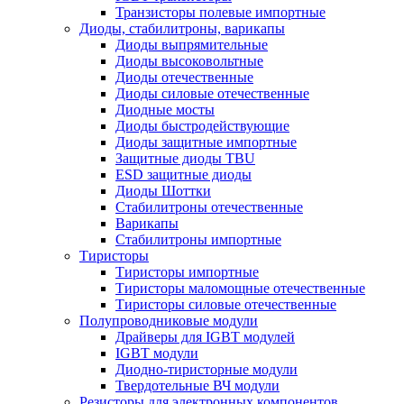
Транзисторы полевые импортные
Диоды, стабилитроны, варикапы
Диоды выпрямительные
Диоды высоковольтные
Диоды отечественные
Диоды силовые отечественные
Диодные мосты
Диоды быстродействующие
Диоды защитные импортные
Защитные диоды TBU
ESD защитные диоды
Диоды Шоттки
Стабилитроны отечественные
Варикапы
Стабилитроны импортные
Тиристоры
Тиристоры импортные
Тиристоры маломощные отечественные
Тиристоры силовые отечественные
Полупроводниковые модули
Драйверы для IGBT модулей
IGBT модули
Диодно-тиристорные модули
Твердотельные ВЧ модули
Резисторы для электронных компонентов