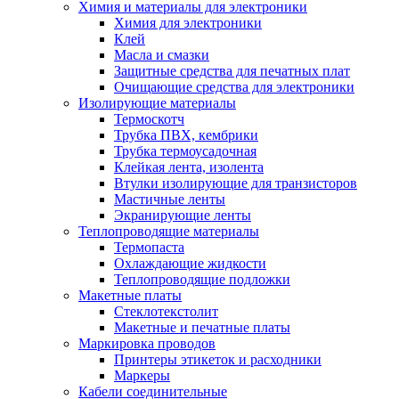
Химия и материалы для электроники
Химия для электроники
Клей
Масла и смазки
Защитные средства для печатных плат
Очищающие средства для электроники
Изолирующие материалы
Термоскотч
Трубка ПВХ, кембрики
Трубка термоусадочная
Клейкая лента, изолента
Втулки изолирующие для транзисторов
Мастичные ленты
Экранирующие ленты
Теплопроводящие материалы
Термопаста
Охлаждающие жидкости
Теплопроводящие подложки
Макетные платы
Стеклотекстолит
Макетные и печатные платы
Маркировка проводов
Принтеры этикеток и расходники
Маркеры
Кабели соединительные