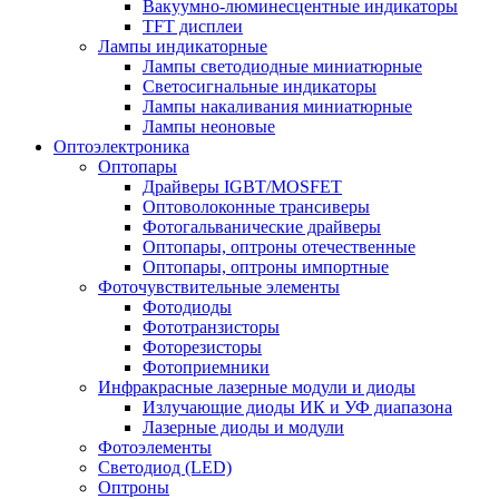
Вакуумно-люминесцентные индикаторы
TFT дисплеи
Лампы индикаторные
Лампы светодиодные миниатюрные
Светосигнальные индикаторы
Лампы накаливания миниатюрные
Лампы неоновые
Оптоэлектроника
Оптопары
Драйверы IGBT/MOSFET
Оптоволоконные трансиверы
Фотогальванические драйверы
Оптопары, оптроны отечественные
Оптопары, оптроны импортные
Фоточувствительные элементы
Фотодиоды
Фототранзисторы
Фоторезисторы
Фотоприемники
Инфракрасные лазерные модули и диоды
Излучающие диоды ИК и УФ диапазона
Лазерные диоды и модули
Фотоэлементы
Светодиод (LED)
Оптроны