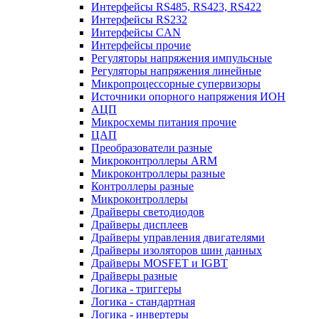
Интерфейсы RS485, RS423, RS422
Интерфейсы RS232
Интерфейсы CAN
Интерфейсы прочие
Регуляторы напряжения импульсные
Регуляторы напряжения линейные
Микропроцессорные супервизоры
Источники опорного напряжения ИОН
АЦП
Микросхемы питания прочие
ЦАП
Преобразователи разные
Микроконтроллеры ARM
Микроконтроллеры разные
Контроллеры разные
Микроконтроллеры
Драйверы светодиодов
Драйверы дисплеев
Драйверы управления двигателями
Драйверы изоляторов шин данных
Драйверы MOSFET и IGBT
Драйверы разные
Логика - триггеры
Логика - стандартная
Логика - инвертеры