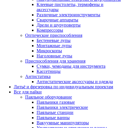
Клеевые пистолеты, термофены и
аксессуары
Различные электроинструменты
Сварочные аппараты
Дрели и шуруповерты
Компрессоры
Оптические приспособления
Бестеневые лупы
Монтажные лупы
Микроскопы
Наголовные лупы
Приспособления для хранения
Сумки, чемоданы для инструмента
Кассетницы
Антистатика
Антистатические аксессуары и одежда
Литьё и фрезеровка по индивидуальным проектам
Все для пайки
Паяльное оборудование
Паяльники газовые
Паяльники электрические
Паяльные станции
Паяльные ванны
Вакуумные манипуляторы
Ультразвуковые отмывочные ванны