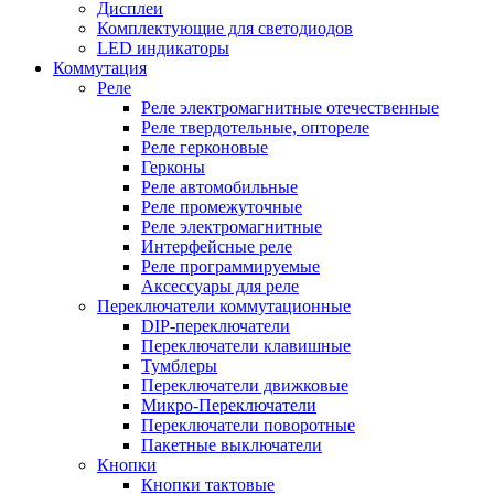
Дисплеи
Комплектующие для светодиодов
LED индикаторы
Коммутация
Реле
Реле электромагнитные отечественные
Реле твердотельные, оптореле
Реле герконовые
Герконы
Реле автомобильные
Реле промежуточные
Реле электромагнитные
Интерфейсные реле
Реле программируемые
Аксессуары для реле
Переключатели коммутационные
DIP-переключатели
Переключатели клавишные
Тумблеры
Переключатели движковые
Микро-Переключатели
Переключатели поворотные
Пакетные выключатели
Кнопки
Кнопки тактовые