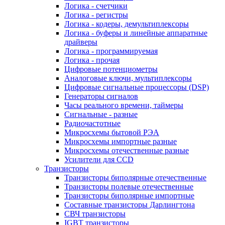
Логика - счетчики
Логика - регистры
Логика - кодеры, демультиплексоры
Логика - буферы и линейные аппаратные
драйверы
Логика - программируемая
Логика - прочая
Цифровые потенциометры
Аналоговые ключи, мультиплексоры
Цифровые сигнальные процессоры (DSP)
Генераторы сигналов
Часы реального времени, таймеры
Сигнальные - разные
Радиочастотные
Микросхемы бытовой РЭА
Микросхемы импортные разные
Микросхемы отечественные разные
Усилители для CCD
Транзисторы
Транзисторы биполярные отечественные
Транзисторы полевые отечественные
Транзисторы биполярные импортные
Составные транзисторы Дарлингтона
СВЧ транзисторы
IGBT транзисторы