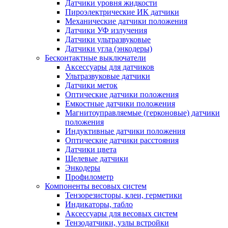
Датчики уровня жидкости
Пироэлектрические ИК датчики
Механические датчики положения
Датчики УФ излучения
Датчики ультразвуковые
Датчики угла (энкодеры)
Бесконтактные выключатели
Аксессуары для датчиков
Ультразвуковые датчики
Датчики меток
Оптические датчики положения
Емкостные датчики положения
Магнитоуправляемые (герконовые) датчики
положения
Индуктивные датчики положения
Оптические датчики расстояния
Датчики цвета
Щелевые датчики
Энкодеры
Профилометр
Компоненты весовых систем
Тензорезисторы, клеи, герметики
Индикаторы, табло
Аксессуары для весовых систем
Тензодатчики, узлы встройки