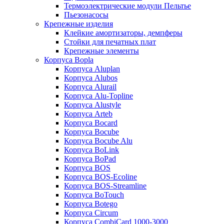
Термоэлектрические модули Пельтье
Пьезонасосы
Крепежные изделия
Клейкие амортизаторы, демпферы
Стойки для печатных плат
Крепежные элементы
Корпуса Bopla
Корпуса Aluplan
Корпуса Alubos
Корпуса Alurail
Корпуса Alu-Topline
Корпуса Alustyle
Корпуса Arteb
Корпуса Bocard
Корпуса Bocube
Корпуса Bocube Alu
Корпуса BoLink
Корпуса BoPad
Корпуса BOS
Корпуса BOS-Ecoline
Корпуса BOS-Streamline
Корпуса BoTouch
Корпуса Botego
Корпуса Circum
Корпуса CombiCard 1000-3000