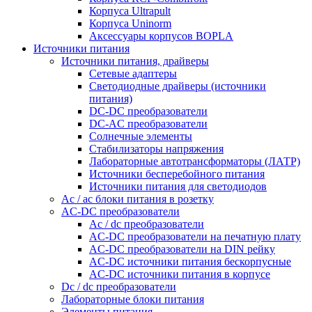
Корпуса Ultrapult
Корпуса Uninorm
Аксессуары корпусов BOPLA
Источники питания
Источники питания, драйверы
Сетевые адаптеры
Светодиодные драйверы (источники
питания)
DC-DC преобразователи
DC-AC преобразователи
Солнечные элементы
Стабилизаторы напряжения
Лабораторные автотрансформаторы (ЛАТР)
Источники бесперебойного питания
Источники питания для светодиодов
Ac / ac блоки питания в розетку
AC-DC преобразователи
Ac / dc преобразователи
AC-DC преобразователи на печатную плату
AC-DC преобразователи на DIN рейку
AC-DC источники питания бескорпусные
AC-DC источники питания в корпусе
Dc / dc преобразователи
Лабораторные блоки питания
Элементы питания