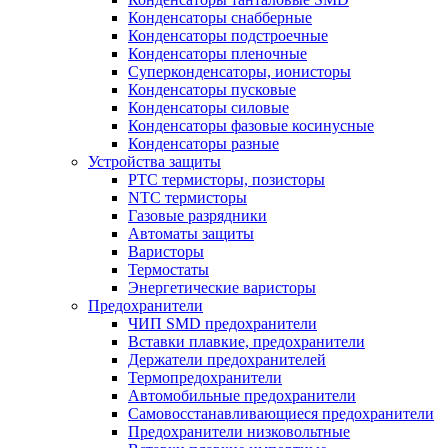
Конденсаторы снабберные
Конденсаторы подстроечные
Конденсаторы пленочные
Суперконденсаторы, ионисторы
Конденсаторы пусковые
Конденсаторы силовые
Конденсаторы фазовые косинусные
Конденсаторы разные
Устройства защиты
PTC термисторы, позисторы
NTC термисторы
Газовые разрядники
Автоматы защиты
Варисторы
Термостаты
Энергетические варисторы
Предохранители
ЧИП SMD предохранители
Вставки плавкие, предохранители
Держатели предохранителей
Термопредохранители
Автомобильные предохранители
Самовосстанавливающиеся предохранители
Предохранители низковольтные