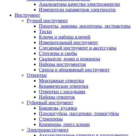
Анализаторы качества электроэнергии
Измерители параметров электросети
Инструмент
Ручной инструмент
Пинцеты, зажимы, инсерторы, экстракторы
Тиски
Ключи и наборы ключей
Измерительный инструмент
Слесарный инструмент и аксессуары
Степлеры и скобы
Скальпели, ножи и ножницы
Наборы инструментов
Сверла и абразивный инструмент
Отвертки
Монтажные отвертки
Керамические отвертки
Отвертки с насадками
Наборы отверток
Губцевый инструмент
Бокорезы, кусачки
Плоскогубцы, пассатижи, тонкогубцы
Стрипперы
Кримперы, пресс-клещи
Электроинструмент
Аккумуляторные отвертки и шуруповерты