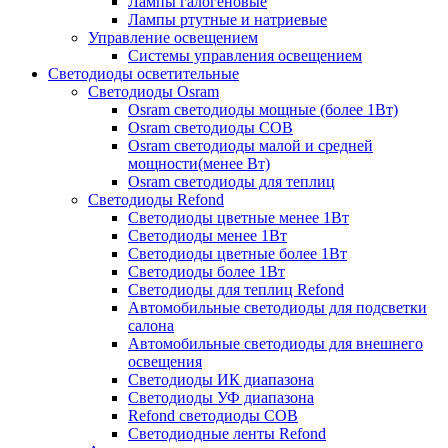
Лампы галогеновые
Лампы ртутные и натриевые
Управление освещением
Системы управления освещением
Светодиоды осветительные
Светодиоды Osram
Osram светодиоды мощные (более 1Вт)
Osram светодиоды COB
Osram светодиоды малой и средней
мощности(менее Вт)
Osram светодиоды для теплиц
Светодиоды Refond
Светодиоды цветные менее 1Вт
Светодиоды менее 1Вт
Светодиоды цветные более 1Вт
Светодиоды более 1Вт
Светодиоды для теплиц Refond
Автомобильные светодиоды для подсветки
салона
Автомобильные светодиоды для внешнего
освещения
Светодиоды ИК диапазона
Светодиоды УФ диапазона
Refond светодиоды COB
Светодиодные ленты Refond