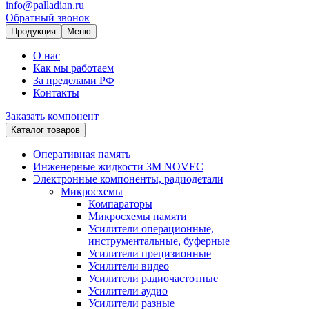
info@palladian.ru
Обратный звонок
Продукция
Меню
О нас
Как мы работаем
За пределами РФ
Контакты
Заказать компонент
Каталог товаров
Оперативная память
Инженерные жидкости 3M NOVEC
Электронные компоненты, радиодетали
Микросхемы
Компараторы
Микросхемы памяти
Усилители операционные,
инструментальные, буферные
Усилители прецизионные
Усилители видео
Усилители радиочастотные
Усилители аудио
Усилители разные