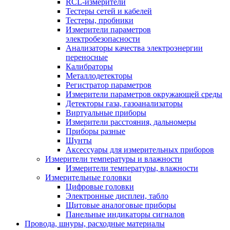
RCL-измерители
Тестеры сетей и кабелей
Тестеры, пробники
Измерители параметров
электробезопасности
Анализаторы качества электроэнергии
переносные
Калибраторы
Металлодетекторы
Регистратор параметров
Измерители параметров окружающей среды
Детекторы газа, газоанализаторы
Виртуальные приборы
Измерители расстояния, дальномеры
Приборы разные
Шунты
Аксессуары для измерительных приборов
Измерители температуры и влажности
Измерители температуры, влажности
Измерительные головки
Цифровые головки
Электронные дисплеи, табло
Щитовые аналоговые приборы
Панельные индикаторы сигналов
Провода, шнуры, расходные материалы