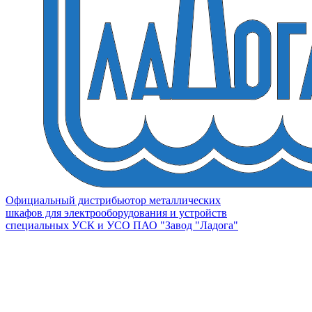
Официальный дистрибьютор металлических
шкафов для электрооборудования и устройств
специальных УСК и УСО ПАО "Завод "Ладога"