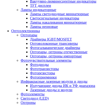
Вакуумно-люминесцентные индикаторы
TFT дисплеи
Лампы индикаторные
Лампы светодиодные миниатюрные
Светосигнальные индикаторы
Лампы накаливания миниатюрные
Лампы неоновые
Оптоэлектроника
Оптопары
Драйверы IGBT/MOSFET
Оптоволоконные трансиверы
Фотогальванические драйверы
Оптопары, оптроны отечественные
Оптопары, оптроны импортные
Фоточувствительные элементы
Фотодиоды
Фототранзисторы
Фоторезисторы
Фотоприемники
Инфракрасные лазерные модули и диоды
Излучающие диоды ИК и УФ диапазона
Лазерные диоды и модули
Фотоэлементы
Светодиод (LED)
Оптроны