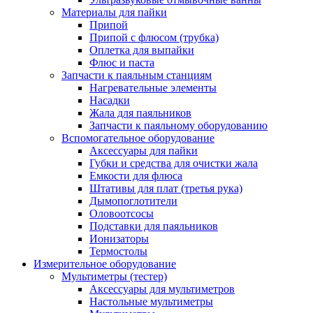
Материалы для пайки
Припой
Припой с флюсом (трубка)
Оплетка для выпайки
Флюс и паста
Запчасти к паяльным станциям
Нагревательные элементы
Насадки
Жала для паяльников
Запчасти к паяльному оборудованию
Вспомогательное оборудование
Аксессуары для пайки
Губки и средства для очистки жала
Емкости для флюса
Штативы для плат (третья рука)
Дымопоглотители
Оловоотсосы
Подставки для паяльников
Ионизаторы
Термостолы
Измерительное оборудование
Мультиметры (тестер)
Аксессуары для мультиметров
Настольные мультиметры