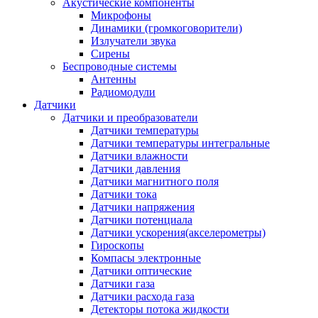
Акустические компоненты
Микрофоны
Динамики (громкоговорители)
Излучатели звука
Сирены
Беспроводные системы
Антенны
Радиомодули
Датчики
Датчики и преобразователи
Датчики температуры
Датчики температуры интегральные
Датчики влажности
Датчики давления
Датчики магнитного поля
Датчики тока
Датчики напряжения
Датчики потенциала
Датчики ускорения(акселерометры)
Гироскопы
Компасы электронные
Датчики оптические
Датчики газа
Датчики расхода газа
Детекторы потока жидкости