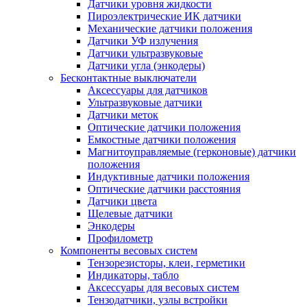
Датчики уровня жидкости
Пироэлектрические ИК датчики
Механические датчики положения
Датчики УФ излучения
Датчики ультразвуковые
Датчики угла (энкодеры)
Бесконтактные выключатели
Аксессуары для датчиков
Ультразвуковые датчики
Датчики меток
Оптические датчики положения
Емкостные датчики положения
Магнитоуправляемые (герконовые) датчики
положения
Индуктивные датчики положения
Оптические датчики расстояния
Датчики цвета
Щелевые датчики
Энкодеры
Профилометр
Компоненты весовых систем
Тензорезисторы, клеи, герметики
Индикаторы, табло
Аксессуары для весовых систем
Тензодатчики, узлы встройки