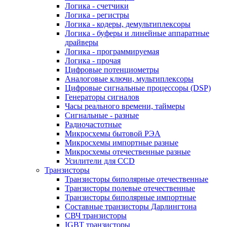
Логика - счетчики
Логика - регистры
Логика - кодеры, демультиплексоры
Логика - буферы и линейные аппаратные
драйверы
Логика - программируемая
Логика - прочая
Цифровые потенциометры
Аналоговые ключи, мультиплексоры
Цифровые сигнальные процессоры (DSP)
Генераторы сигналов
Часы реального времени, таймеры
Сигнальные - разные
Радиочастотные
Микросхемы бытовой РЭА
Микросхемы импортные разные
Микросхемы отечественные разные
Усилители для CCD
Транзисторы
Транзисторы биполярные отечественные
Транзисторы полевые отечественные
Транзисторы биполярные импортные
Составные транзисторы Дарлингтона
СВЧ транзисторы
IGBT транзисторы