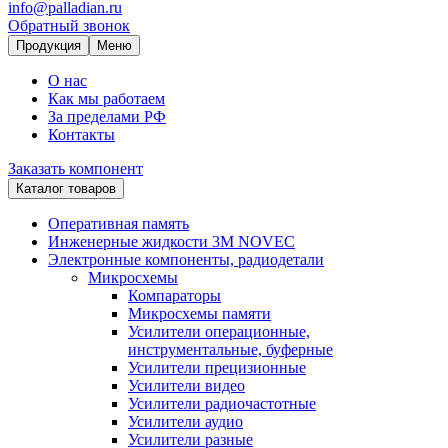
info@palladian.ru
Обратный звонок
Продукция
Меню
О нас
Как мы работаем
За пределами РФ
Контакты
Заказать компонент
Каталог товаров
Оперативная память
Инженерные жидкости 3M NOVEC
Электронные компоненты, радиодетали
Микросхемы
Компараторы
Микросхемы памяти
Усилители операционные,
инструментальные, буферные
Усилители прецизионные
Усилители видео
Усилители радиочастотные
Усилители аудио
Усилители разные