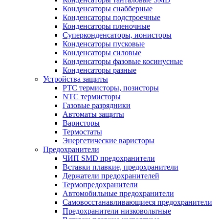
Конденсаторы снабберные
Конденсаторы подстроечные
Конденсаторы пленочные
Суперконденсаторы, ионисторы
Конденсаторы пусковые
Конденсаторы силовые
Конденсаторы фазовые косинусные
Конденсаторы разные
Устройства защиты
PTC термисторы, позисторы
NTC термисторы
Газовые разрядники
Автоматы защиты
Варисторы
Термостаты
Энергетические варисторы
Предохранители
ЧИП SMD предохранители
Вставки плавкие, предохранители
Держатели предохранителей
Термопредохранители
Автомобильные предохранители
Самовосстанавливающиеся предохранители
Предохранители низковольтные