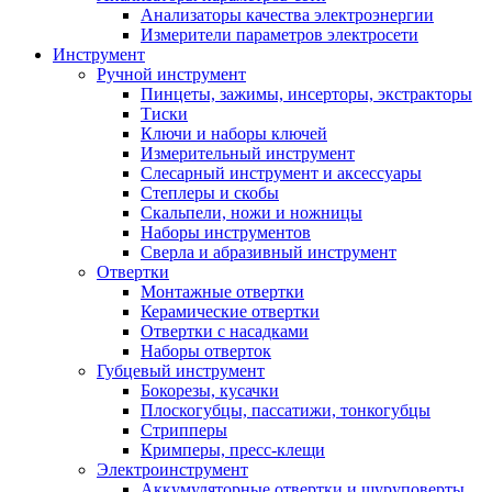
Анализаторы качества электроэнергии
Измерители параметров электросети
Инструмент
Ручной инструмент
Пинцеты, зажимы, инсерторы, экстракторы
Тиски
Ключи и наборы ключей
Измерительный инструмент
Слесарный инструмент и аксессуары
Степлеры и скобы
Скальпели, ножи и ножницы
Наборы инструментов
Сверла и абразивный инструмент
Отвертки
Монтажные отвертки
Керамические отвертки
Отвертки с насадками
Наборы отверток
Губцевый инструмент
Бокорезы, кусачки
Плоскогубцы, пассатижи, тонкогубцы
Стрипперы
Кримперы, пресс-клещи
Электроинструмент
Аккумуляторные отвертки и шуруповерты