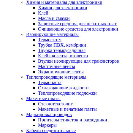
Химия и материалы для электроники
Химия для электроники
Клей
Масла и смазки
Защитные средства для печатных плат
Очищающие средства для электроники
Изолирующие материалы
Термоскотч
Трубка ПВХ, кембрики
Трубка термоусадочная
Клейкая лента, изолента
Втулки изолирующие для транзисторов
Мастичные ленты
Экранирующие ленты
Теплопроводящие материалы
Термопаста
Охлаждающие жидкости
Теплопроводящие подложки
Макетные платы
Стеклотекстолит
Макетные и печатные платы
Маркировка проводов
Принтеры этикеток и расходники
Маркеры
Кабели соединительные