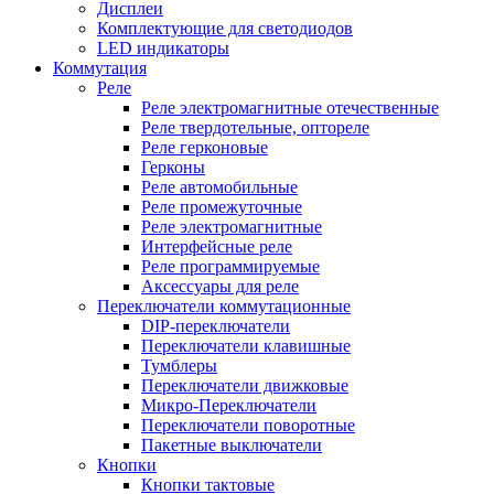
Дисплеи
Комплектующие для светодиодов
LED индикаторы
Коммутация
Реле
Реле электромагнитные отечественные
Реле твердотельные, оптореле
Реле герконовые
Герконы
Реле автомобильные
Реле промежуточные
Реле электромагнитные
Интерфейсные реле
Реле программируемые
Аксессуары для реле
Переключатели коммутационные
DIP-переключатели
Переключатели клавишные
Тумблеры
Переключатели движковые
Микро-Переключатели
Переключатели поворотные
Пакетные выключатели
Кнопки
Кнопки тактовые