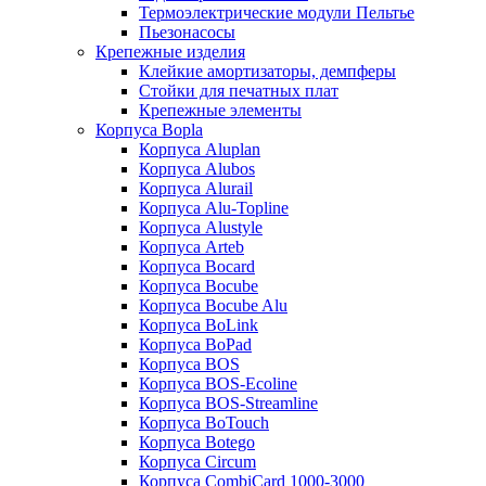
Термоэлектрические модули Пельтье
Пьезонасосы
Крепежные изделия
Клейкие амортизаторы, демпферы
Стойки для печатных плат
Крепежные элементы
Корпуса Bopla
Корпуса Aluplan
Корпуса Alubos
Корпуса Alurail
Корпуса Alu-Topline
Корпуса Alustyle
Корпуса Arteb
Корпуса Bocard
Корпуса Bocube
Корпуса Bocube Alu
Корпуса BoLink
Корпуса BoPad
Корпуса BOS
Корпуса BOS-Ecoline
Корпуса BOS-Streamline
Корпуса BoTouch
Корпуса Botego
Корпуса Circum
Корпуса CombiCard 1000-3000