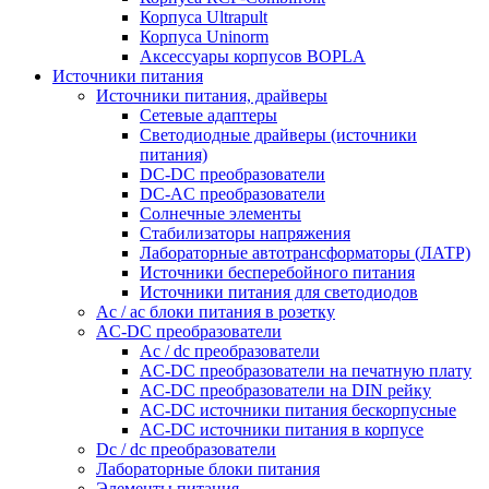
Корпуса Ultrapult
Корпуса Uninorm
Аксессуары корпусов BOPLA
Источники питания
Источники питания, драйверы
Сетевые адаптеры
Светодиодные драйверы (источники
питания)
DC-DC преобразователи
DC-AC преобразователи
Солнечные элементы
Стабилизаторы напряжения
Лабораторные автотрансформаторы (ЛАТР)
Источники бесперебойного питания
Источники питания для светодиодов
Ac / ac блоки питания в розетку
AC-DC преобразователи
Ac / dc преобразователи
AC-DC преобразователи на печатную плату
AC-DC преобразователи на DIN рейку
AC-DC источники питания бескорпусные
AC-DC источники питания в корпусе
Dc / dc преобразователи
Лабораторные блоки питания
Элементы питания