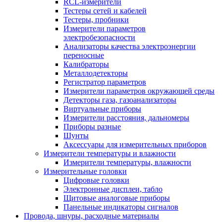
RCL-измерители
Тестеры сетей и кабелей
Тестеры, пробники
Измерители параметров
электробезопасности
Анализаторы качества электроэнергии
переносные
Калибраторы
Металлодетекторы
Регистратор параметров
Измерители параметров окружающей среды
Детекторы газа, газоанализаторы
Виртуальные приборы
Измерители расстояния, дальномеры
Приборы разные
Шунты
Аксессуары для измерительных приборов
Измерители температуры и влажности
Измерители температуры, влажности
Измерительные головки
Цифровые головки
Электронные дисплеи, табло
Щитовые аналоговые приборы
Панельные индикаторы сигналов
Провода, шнуры, расходные материалы