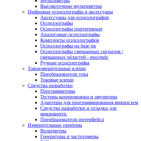
Мультиметры
Высокоточные мультиметры
Цифровые осциллографы и аксессуары
Аксессуары для осциллографов
Осциллографы
Осциллографы портативные
Аналоговые осциллографы
Комплекты осциллографов
Осциллографы на базе пк
Осциллографы смешанных сигналов /
смешанных областей - mso/mdo
Ручные осциллографы
Токоизмерительные клещи
Преобразователи тока
Токовые клещи
Средства разработки
Программаторы
Тестеры,копировщики и эмуляторы
Адаптеры для программирования микросхем
Cредства разработки и отладки для
микроконтр.
Преобразователи интерфейса
Измерительные приборы
Вольтметры
Генераторы и частотомеры