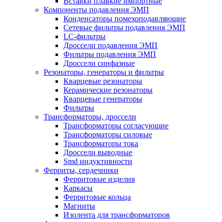
Вставки плавкие импортные
Компоненты подавления ЭМП
Конденсаторы помехоподавляющие
Сетевые фильтры подавления ЭМП
LC-фильтры
Дроссели подавления ЭМП
Фильтры подавления ЭМП
Дроссели синфазные
Резонаторы, генераторы и фильтры
Кварцевые резонаторы
Керамические резонаторы
Кварцевые генераторы
Фильтры
Трансформаторы, дроссели
Трансформаторы согласующие
Трансформаторы силовые
Трансформаторы тока
Дроссели выводные
Smd индуктивности
Ферриты, сердечники
Ферритовые изделия
Каркасы
Ферритовые кольца
Магниты
Изолента для трансформаторов