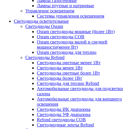
Лампы галогеновые
Лампы ртутные и натриевые
Управление освещением
Системы управления освещением
Светодиоды осветительные
Светодиоды Osram
Osram светодиоды мощные (более 1Вт)
Osram светодиоды COB
Osram светодиоды малой и средней
мощности(менее Вт)
Osram светодиоды для теплиц
Светодиоды Refond
Светодиоды цветные менее 1Вт
Светодиоды менее 1Вт
Светодиоды цветные более 1Вт
Светодиоды более 1Вт
Светодиоды для теплиц Refond
Автомобильные светодиоды для подсветки
салона
Автомобильные светодиоды для внешнего
освещения
Светодиоды ИК диапазона
Светодиоды УФ диапазона
Refond светодиоды COB
Светодиодные ленты Refond