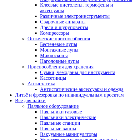
Клеевые пистолеты, термофены и
аксессуары
Различные электроинструменты
Сварочные аппараты
Дрели и шуруповерты
Компрессоры
Оптические приспособления
Бестеневые лупы
Монтажные лупы
Микроскопы
Наголовные лупы
Приспособления для хранения
Сумки, чемоданы для инструмента
Кассетницы
Антистатика
Антистатические аксессуары и одежда
Литьё и фрезеровка по индивидуальным проектам
Все для пайки
Паяльное оборудование
Паяльники газовые
Паяльники электрические
Паяльные станции
Паяльные ванны
Вакуумные манипуляторы
Ультразвуковые отмывочные ванны