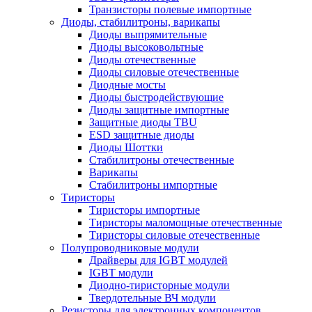
Транзисторы полевые импортные
Диоды, стабилитроны, варикапы
Диоды выпрямительные
Диоды высоковольтные
Диоды отечественные
Диоды силовые отечественные
Диодные мосты
Диоды быстродействующие
Диоды защитные импортные
Защитные диоды TBU
ESD защитные диоды
Диоды Шоттки
Стабилитроны отечественные
Варикапы
Стабилитроны импортные
Тиристоры
Тиристоры импортные
Тиристоры маломощные отечественные
Тиристоры силовые отечественные
Полупроводниковые модули
Драйверы для IGBT модулей
IGBT модули
Диодно-тиристорные модули
Твердотельные ВЧ модули
Резисторы для электронных компонентов