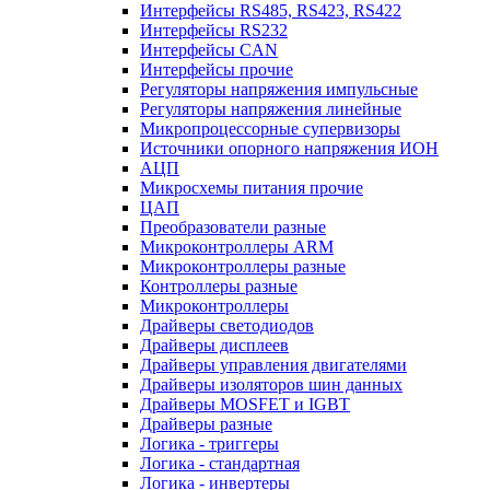
Интерфейсы RS485, RS423, RS422
Интерфейсы RS232
Интерфейсы CAN
Интерфейсы прочие
Регуляторы напряжения импульсные
Регуляторы напряжения линейные
Микропроцессорные супервизоры
Источники опорного напряжения ИОН
АЦП
Микросхемы питания прочие
ЦАП
Преобразователи разные
Микроконтроллеры ARM
Микроконтроллеры разные
Контроллеры разные
Микроконтроллеры
Драйверы светодиодов
Драйверы дисплеев
Драйверы управления двигателями
Драйверы изоляторов шин данных
Драйверы MOSFET и IGBT
Драйверы разные
Логика - триггеры
Логика - стандартная
Логика - инвертеры