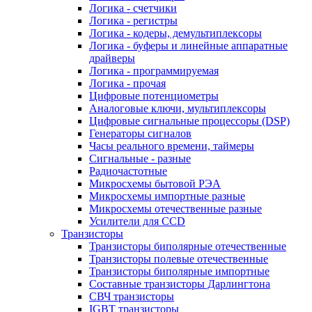
Логика - счетчики
Логика - регистры
Логика - кодеры, демультиплексоры
Логика - буферы и линейные аппаратные
драйверы
Логика - программируемая
Логика - прочая
Цифровые потенциометры
Аналоговые ключи, мультиплексоры
Цифровые сигнальные процессоры (DSP)
Генераторы сигналов
Часы реального времени, таймеры
Сигнальные - разные
Радиочастотные
Микросхемы бытовой РЭА
Микросхемы импортные разные
Микросхемы отечественные разные
Усилители для CCD
Транзисторы
Транзисторы биполярные отечественные
Транзисторы полевые отечественные
Транзисторы биполярные импортные
Составные транзисторы Дарлингтона
СВЧ транзисторы
IGBT транзисторы