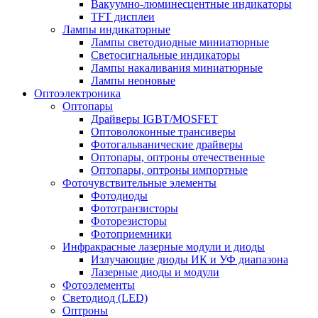
Вакуумно-люминесцентные индикаторы
TFT дисплеи
Лампы индикаторные
Лампы светодиодные миниатюрные
Светосигнальные индикаторы
Лампы накаливания миниатюрные
Лампы неоновые
Оптоэлектроника
Оптопары
Драйверы IGBT/MOSFET
Оптоволоконные трансиверы
Фотогальванические драйверы
Оптопары, оптроны отечественные
Оптопары, оптроны импортные
Фоточувствительные элементы
Фотодиоды
Фототранзисторы
Фоторезисторы
Фотоприемники
Инфракрасные лазерные модули и диоды
Излучающие диоды ИК и УФ диапазона
Лазерные диоды и модули
Фотоэлементы
Светодиод (LED)
Оптроны