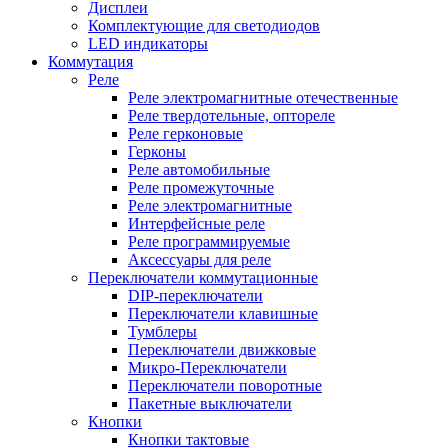
Дисплеи
Комплектующие для светодиодов
LED индикаторы
Коммутация
Реле
Реле электромагнитные отечественные
Реле твердотельные, оптореле
Реле герконовые
Герконы
Реле автомобильные
Реле промежуточные
Реле электромагнитные
Интерфейсные реле
Реле программируемые
Аксессуары для реле
Переключатели коммутационные
DIP-переключатели
Переключатели клавишные
Тумблеры
Переключатели движковые
Микро-Переключатели
Переключатели поворотные
Пакетные выключатели
Кнопки
Кнопки тактовые