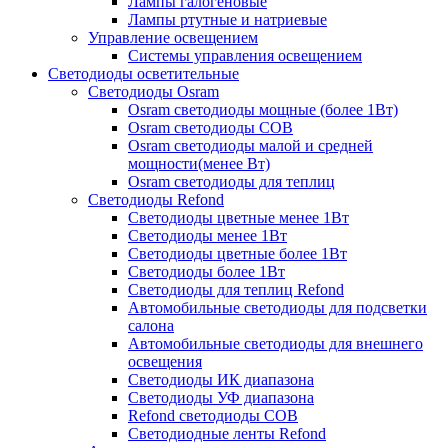
Лампы галогеновые
Лампы ртутные и натриевые
Управление освещением
Системы управления освещением
Светодиоды осветительные
Светодиоды Osram
Osram светодиоды мощные (более 1Вт)
Osram светодиоды COB
Osram светодиоды малой и средней
мощности(менее Вт)
Osram светодиоды для теплиц
Светодиоды Refond
Светодиоды цветные менее 1Вт
Светодиоды менее 1Вт
Светодиоды цветные более 1Вт
Светодиоды более 1Вт
Светодиоды для теплиц Refond
Автомобильные светодиоды для подсветки
салона
Автомобильные светодиоды для внешнего
освещения
Светодиоды ИК диапазона
Светодиоды УФ диапазона
Refond светодиоды COB
Светодиодные ленты Refond