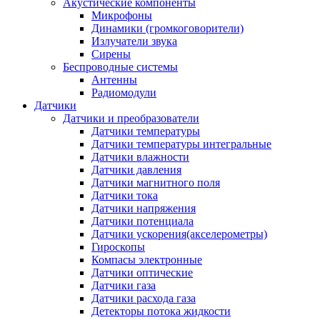
Акустические компоненты
Микрофоны
Динамики (громкоговорители)
Излучатели звука
Сирены
Беспроводные системы
Антенны
Радиомодули
Датчики
Датчики и преобразователи
Датчики температуры
Датчики температуры интегральные
Датчики влажности
Датчики давления
Датчики магнитного поля
Датчики тока
Датчики напряжения
Датчики потенциала
Датчики ускорения(акселерометры)
Гироскопы
Компасы электронные
Датчики оптические
Датчики газа
Датчики расхода газа
Детекторы потока жидкости