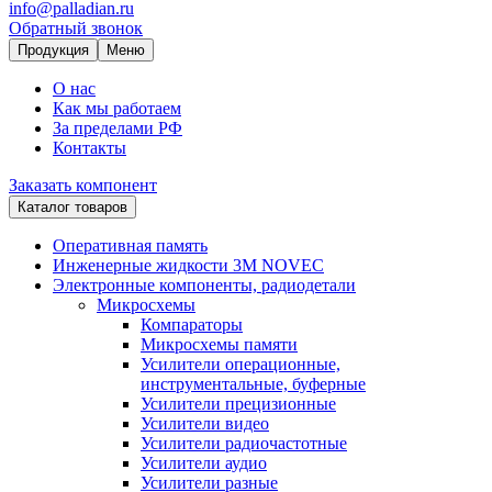
info@palladian.ru
Обратный звонок
Продукция
Меню
О нас
Как мы работаем
За пределами РФ
Контакты
Заказать компонент
Каталог товаров
Оперативная память
Инженерные жидкости 3M NOVEC
Электронные компоненты, радиодетали
Микросхемы
Компараторы
Микросхемы памяти
Усилители операционные,
инструментальные, буферные
Усилители прецизионные
Усилители видео
Усилители радиочастотные
Усилители аудио
Усилители разные