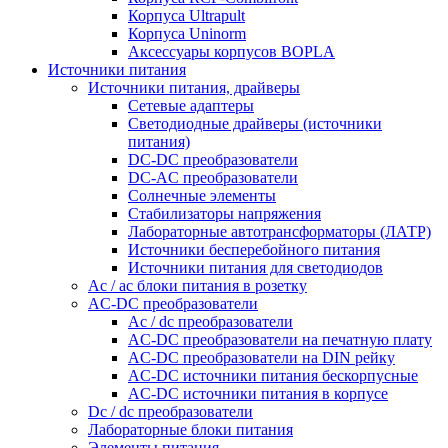
Корпуса Ultrapult
Корпуса Uninorm
Аксессуары корпусов BOPLA
Источники питания
Источники питания, драйверы
Сетевые адаптеры
Светодиодные драйверы (источники
питания)
DC-DC преобразователи
DC-AC преобразователи
Солнечные элементы
Стабилизаторы напряжения
Лабораторные автотрансформаторы (ЛАТР)
Источники бесперебойного питания
Источники питания для светодиодов
Ac / ac блоки питания в розетку
AC-DC преобразователи
Ac / dc преобразователи
AC-DC преобразователи на печатную плату
AC-DC преобразователи на DIN рейку
AC-DC источники питания бескорпусные
AC-DC источники питания в корпусе
Dc / dc преобразователи
Лабораторные блоки питания
Элементы питания