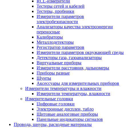
RCL-измерители
Тестеры сетей и кабелей
Тестеры, пробники
Измерители параметров
электробезопасности
Анализаторы качества электроэнергии
переносные
Калибраторы
Металлодетекторы
Регистратор параметров
Измерители параметров окружающей среды
Детекторы газа, газоанализаторы
Виртуальные приборы
Измерители расстояния, дальномеры
Приборы разные
Шунты
Аксессуары для измерительных приборов
Измерители температуры и влажности
Измерители температуры, влажности
Измерительные головки
Цифровые головки
Электронные дисплеи, табло
Щитовые аналоговые приборы
Панельные индикаторы сигналов
Провода, шнуры, расходные материалы