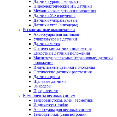
Датчики уровня жидкости
Пироэлектрические ИК датчики
Механические датчики положения
Датчики УФ излучения
Датчики ультразвуковые
Датчики угла (энкодеры)
Бесконтактные выключатели
Аксессуары для датчиков
Ультразвуковые датчики
Датчики меток
Оптические датчики положения
Емкостные датчики положения
Магнитоуправляемые (герконовые) датчики
положения
Индуктивные датчики положения
Оптические датчики расстояния
Датчики цвета
Щелевые датчики
Энкодеры
Профилометр
Компоненты весовых систем
Тензорезисторы, клеи, герметики
Индикаторы, табло
Аксессуары для весовых систем
Тензодатчики, узлы встройки