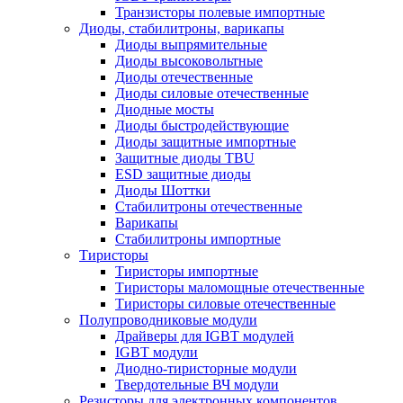
Транзисторы полевые импортные
Диоды, стабилитроны, варикапы
Диоды выпрямительные
Диоды высоковольтные
Диоды отечественные
Диоды силовые отечественные
Диодные мосты
Диоды быстродействующие
Диоды защитные импортные
Защитные диоды TBU
ESD защитные диоды
Диоды Шоттки
Стабилитроны отечественные
Варикапы
Стабилитроны импортные
Тиристоры
Тиристоры импортные
Тиристоры маломощные отечественные
Тиристоры силовые отечественные
Полупроводниковые модули
Драйверы для IGBT модулей
IGBT модули
Диодно-тиристорные модули
Твердотельные ВЧ модули
Резисторы для электронных компонентов