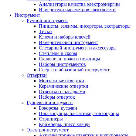
Анализаторы качества электроэнергии
Измерители параметров электросети
Инструмент
Ручной инструмент
Пинцеты, зажимы, инсерторы, экстракторы
Тиски
Ключи и наборы ключей
Измерительный инструмент
Слесарный инструмент и аксессуары
Степлеры и скобы
Скальпели, ножи и ножницы
Наборы инструментов
Сверла и абразивный инструмент
Отвертки
Монтажные отвертки
Керамические отвертки
Отвертки с насадками
Наборы отверток
Губцевый инструмент
Бокорезы, кусачки
Плоскогубцы, пассатижи, тонкогубцы
Стрипперы
Кримперы, пресс-клещи
Электроинструмент
Аккумуляторные отвертки и шуруповерты