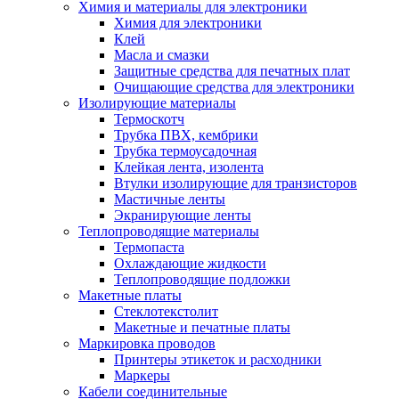
Химия и материалы для электроники
Химия для электроники
Клей
Масла и смазки
Защитные средства для печатных плат
Очищающие средства для электроники
Изолирующие материалы
Термоскотч
Трубка ПВХ, кембрики
Трубка термоусадочная
Клейкая лента, изолента
Втулки изолирующие для транзисторов
Мастичные ленты
Экранирующие ленты
Теплопроводящие материалы
Термопаста
Охлаждающие жидкости
Теплопроводящие подложки
Макетные платы
Стеклотекстолит
Макетные и печатные платы
Маркировка проводов
Принтеры этикеток и расходники
Маркеры
Кабели соединительные