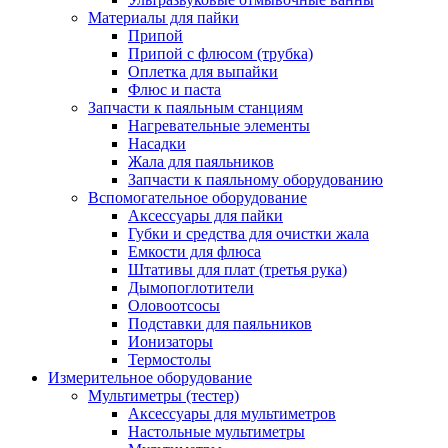
Материалы для пайки
Припой
Припой с флюсом (трубка)
Оплетка для выпайки
Флюс и паста
Запчасти к паяльным станциям
Нагревательные элементы
Насадки
Жала для паяльников
Запчасти к паяльному оборудованию
Вспомогательное оборудование
Аксессуары для пайки
Губки и средства для очистки жала
Емкости для флюса
Штативы для плат (третья рука)
Дымопоглотители
Оловоотсосы
Подставки для паяльников
Ионизаторы
Термостолы
Измерительное оборудование
Мультиметры (тестер)
Аксессуары для мультиметров
Настольные мультиметры