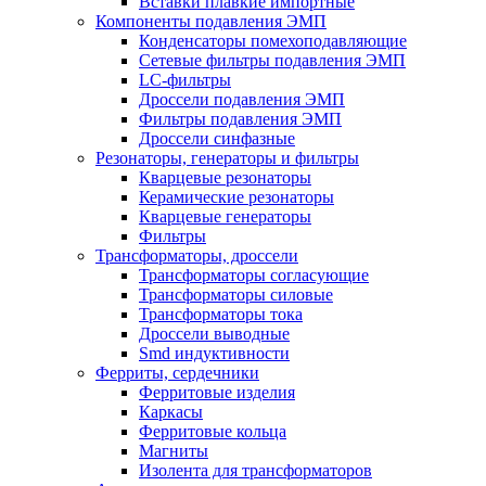
Вставки плавкие импортные
Компоненты подавления ЭМП
Конденсаторы помехоподавляющие
Сетевые фильтры подавления ЭМП
LC-фильтры
Дроссели подавления ЭМП
Фильтры подавления ЭМП
Дроссели синфазные
Резонаторы, генераторы и фильтры
Кварцевые резонаторы
Керамические резонаторы
Кварцевые генераторы
Фильтры
Трансформаторы, дроссели
Трансформаторы согласующие
Трансформаторы силовые
Трансформаторы тока
Дроссели выводные
Smd индуктивности
Ферриты, сердечники
Ферритовые изделия
Каркасы
Ферритовые кольца
Магниты
Изолента для трансформаторов