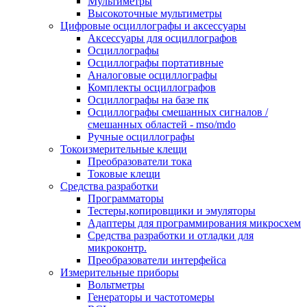
Мультиметры
Высокоточные мультиметры
Цифровые осциллографы и аксессуары
Аксессуары для осциллографов
Осциллографы
Осциллографы портативные
Аналоговые осциллографы
Комплекты осциллографов
Осциллографы на базе пк
Осциллографы смешанных сигналов /
смешанных областей - mso/mdo
Ручные осциллографы
Токоизмерительные клещи
Преобразователи тока
Токовые клещи
Средства разработки
Программаторы
Тестеры,копировщики и эмуляторы
Адаптеры для программирования микросхем
Cредства разработки и отладки для
микроконтр.
Преобразователи интерфейса
Измерительные приборы
Вольтметры
Генераторы и частотомеры