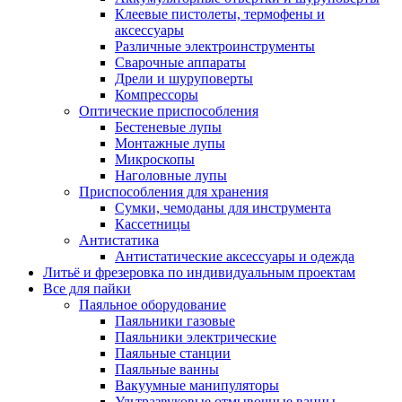
Клеевые пистолеты, термофены и
аксессуары
Различные электроинструменты
Сварочные аппараты
Дрели и шуруповерты
Компрессоры
Оптические приспособления
Бестеневые лупы
Монтажные лупы
Микроскопы
Наголовные лупы
Приспособления для хранения
Сумки, чемоданы для инструмента
Кассетницы
Антистатика
Антистатические аксессуары и одежда
Литьё и фрезеровка по индивидуальным проектам
Все для пайки
Паяльное оборудование
Паяльники газовые
Паяльники электрические
Паяльные станции
Паяльные ванны
Вакуумные манипуляторы
Ультразвуковые отмывочные ванны