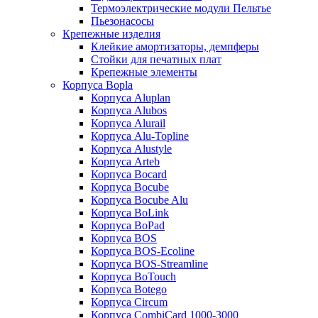
Термоэлектрические модули Пельтье
Пьезонасосы
Крепежные изделия
Клейкие амортизаторы, демпферы
Стойки для печатных плат
Крепежные элементы
Корпуса Bopla
Корпуса Aluplan
Корпуса Alubos
Корпуса Alurail
Корпуса Alu-Topline
Корпуса Alustyle
Корпуса Arteb
Корпуса Bocard
Корпуса Bocube
Корпуса Bocube Alu
Корпуса BoLink
Корпуса BoPad
Корпуса BOS
Корпуса BOS-Ecoline
Корпуса BOS-Streamline
Корпуса BoTouch
Корпуса Botego
Корпуса Circum
Корпуса CombiCard 1000-3000