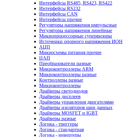
Интерфейсы RS485, RS423, RS422
Интерфейсы RS232
Интерфейсы CAN
Интерфейсы прочие
Регуляторы напряжения импульсные
Регуляторы напряжения линейные
Микропроцессорные супервизоры
Источники опорного напряжения ИОН
АЦП
Микросхемы питания прочие
ЦАП
Преобразователи разные
Микроконтроллеры ARM
Микроконтроллеры разные
Контроллеры разные
Микроконтроллеры
Драйверы светодиодов
Драйверы дисплеев
Драйверы управления двигателями
Драйверы изоляторов шин данных
Драйверы MOSFET и IGBT
Драйверы разные
Логика - триггеры
Логика - стандартная
Логика - инвертеры