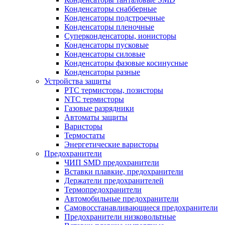
Конденсаторы снабберные
Конденсаторы подстроечные
Конденсаторы пленочные
Суперконденсаторы, ионисторы
Конденсаторы пусковые
Конденсаторы силовые
Конденсаторы фазовые косинусные
Конденсаторы разные
Устройства защиты
PTC термисторы, позисторы
NTC термисторы
Газовые разрядники
Автоматы защиты
Варисторы
Термостаты
Энергетические варисторы
Предохранители
ЧИП SMD предохранители
Вставки плавкие, предохранители
Держатели предохранителей
Термопредохранители
Автомобильные предохранители
Самовосстанавливающиеся предохранители
Предохранители низковольтные