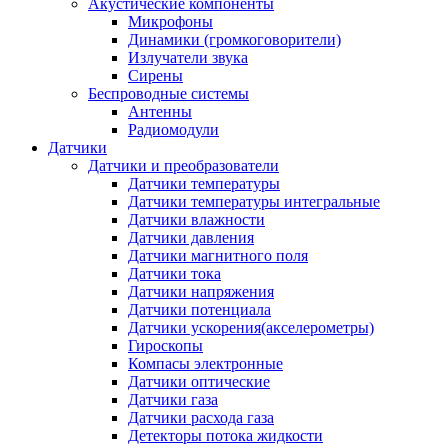
Акустические компоненты
Микрофоны
Динамики (громкоговорители)
Излучатели звука
Сирены
Беспроводные системы
Антенны
Радиомодули
Датчики
Датчики и преобразователи
Датчики температуры
Датчики температуры интегральные
Датчики влажности
Датчики давления
Датчики магнитного поля
Датчики тока
Датчики напряжения
Датчики потенциала
Датчики ускорения(акселерометры)
Гироскопы
Компасы электронные
Датчики оптические
Датчики газа
Датчики расхода газа
Детекторы потока жидкости