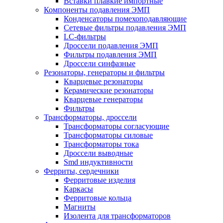
Вставки плавкие импортные
Компоненты подавления ЭМП
Конденсаторы помехоподавляющие
Сетевые фильтры подавления ЭМП
LC-фильтры
Дроссели подавления ЭМП
Фильтры подавления ЭМП
Дроссели синфазные
Резонаторы, генераторы и фильтры
Кварцевые резонаторы
Керамические резонаторы
Кварцевые генераторы
Фильтры
Трансформаторы, дроссели
Трансформаторы согласующие
Трансформаторы силовые
Трансформаторы тока
Дроссели выводные
Smd индуктивности
Ферриты, сердечники
Ферритовые изделия
Каркасы
Ферритовые кольца
Магниты
Изолента для трансформаторов