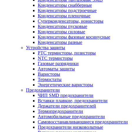
Конденсаторы снабберные
Конденсаторы подстроечные
Конденсаторы пленочные
Суперконденсаторы, ионисторы
Конденсаторы пусковые
Конденсаторы силовые
Конденсаторы фазовые косинусные
Конденсаторы разные
Устройства защиты
PTC термисторы, позисторы
NTC термисторы
Газовые разрядники
Автоматы защиты
Варисторы
Термостаты
Энергетические варисторы
Предохранители
ЧИП SMD предохранители
Вставки плавкие, предохранители
Держатели предохранителей
Термопредохранители
Автомобильные предохранители
Самовосстанавливающиеся предохранители
Предохранители низковольтные