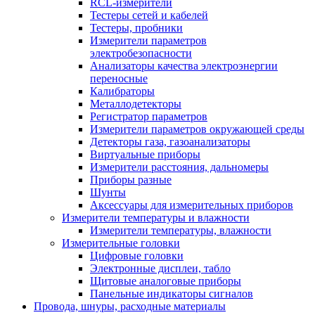
RCL-измерители
Тестеры сетей и кабелей
Тестеры, пробники
Измерители параметров
электробезопасности
Анализаторы качества электроэнергии
переносные
Калибраторы
Металлодетекторы
Регистратор параметров
Измерители параметров окружающей среды
Детекторы газа, газоанализаторы
Виртуальные приборы
Измерители расстояния, дальномеры
Приборы разные
Шунты
Аксессуары для измерительных приборов
Измерители температуры и влажности
Измерители температуры, влажности
Измерительные головки
Цифровые головки
Электронные дисплеи, табло
Щитовые аналоговые приборы
Панельные индикаторы сигналов
Провода, шнуры, расходные материалы