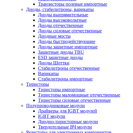
Транзисторы полевые импортные
Диоды, стабилитроны, варикапы
Диоды выпрямительные
Диоды высоковольтные
Диоды отечественные
Диоды силовые отечественные
Диодные мосты
Диоды быстродействующие
Диоды защитные импортные
Защитные диоды TBU
ESD защитные диоды
Диоды Шоттки
Стабилитроны отечественные
Варикапы
Стабилитроны импортные
Тиристоры
Тиристоры импортные
Тиристоры маломощные отечественные
Тиристоры силовые отечественные
Полупроводниковые модули
Драйверы для IGBT модулей
IGBT модули
Диодно-тиристорные модули
Твердотельные ВЧ модули
Резисторы для электронных компонентов