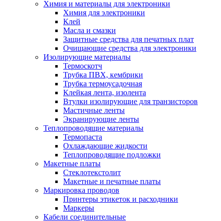
Химия и материалы для электроники
Химия для электроники
Клей
Масла и смазки
Защитные средства для печатных плат
Очищающие средства для электроники
Изолирующие материалы
Термоскотч
Трубка ПВХ, кембрики
Трубка термоусадочная
Клейкая лента, изолента
Втулки изолирующие для транзисторов
Мастичные ленты
Экранирующие ленты
Теплопроводящие материалы
Термопаста
Охлаждающие жидкости
Теплопроводящие подложки
Макетные платы
Стеклотекстолит
Макетные и печатные платы
Маркировка проводов
Принтеры этикеток и расходники
Маркеры
Кабели соединительные