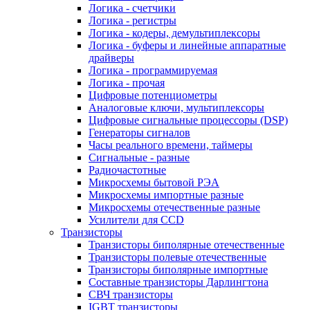
Логика - счетчики
Логика - регистры
Логика - кодеры, демультиплексоры
Логика - буферы и линейные аппаратные
драйверы
Логика - программируемая
Логика - прочая
Цифровые потенциометры
Аналоговые ключи, мультиплексоры
Цифровые сигнальные процессоры (DSP)
Генераторы сигналов
Часы реального времени, таймеры
Сигнальные - разные
Радиочастотные
Микросхемы бытовой РЭА
Микросхемы импортные разные
Микросхемы отечественные разные
Усилители для CCD
Транзисторы
Транзисторы биполярные отечественные
Транзисторы полевые отечественные
Транзисторы биполярные импортные
Составные транзисторы Дарлингтона
СВЧ транзисторы
IGBT транзисторы