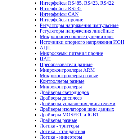
Интерфейсы RS485, RS423, RS422
Интерфейсы RS232
Интерфейсы CAN
Интерфейсы прочие
Регуляторы напряжения импульсные
Регуляторы напряжения линейные
Микропроцессорные супервизоры
Источники опорного напряжения ИОН
АЦП
Микросхемы питания прочие
ЦАП
Преобразователи разные
Микроконтроллеры ARM
Микроконтроллеры разные
Контроллеры разные
Микроконтроллеры
Драйверы светодиодов
Драйверы дисплеев
Драйверы управления двигателями
Драйверы изоляторов шин данных
Драйверы MOSFET и IGBT
Драйверы разные
Логика - триггеры
Логика - стандартная
Логика - инвертеры