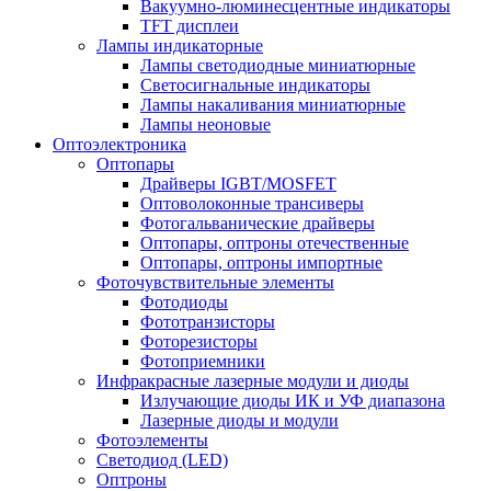
Вакуумно-люминесцентные индикаторы
TFT дисплеи
Лампы индикаторные
Лампы светодиодные миниатюрные
Светосигнальные индикаторы
Лампы накаливания миниатюрные
Лампы неоновые
Оптоэлектроника
Оптопары
Драйверы IGBT/MOSFET
Оптоволоконные трансиверы
Фотогальванические драйверы
Оптопары, оптроны отечественные
Оптопары, оптроны импортные
Фоточувствительные элементы
Фотодиоды
Фототранзисторы
Фоторезисторы
Фотоприемники
Инфракрасные лазерные модули и диоды
Излучающие диоды ИК и УФ диапазона
Лазерные диоды и модули
Фотоэлементы
Светодиод (LED)
Оптроны