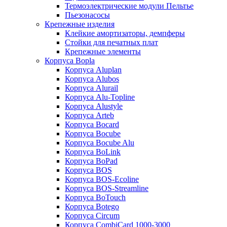
Термоэлектрические модули Пельтье
Пьезонасосы
Крепежные изделия
Клейкие амортизаторы, демпферы
Стойки для печатных плат
Крепежные элементы
Корпуса Bopla
Корпуса Aluplan
Корпуса Alubos
Корпуса Alurail
Корпуса Alu-Topline
Корпуса Alustyle
Корпуса Arteb
Корпуса Bocard
Корпуса Bocube
Корпуса Bocube Alu
Корпуса BoLink
Корпуса BoPad
Корпуса BOS
Корпуса BOS-Ecoline
Корпуса BOS-Streamline
Корпуса BoTouch
Корпуса Botego
Корпуса Circum
Корпуса CombiCard 1000-3000