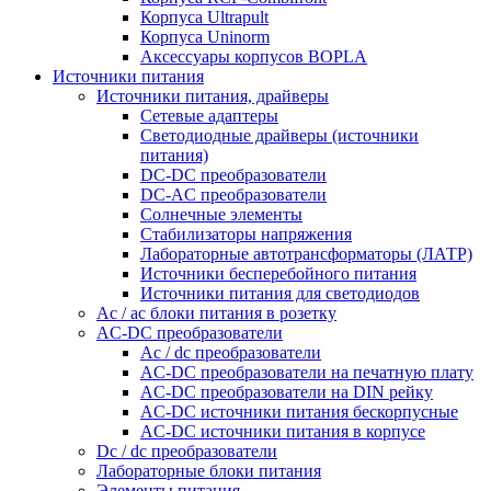
Корпуса Ultrapult
Корпуса Uninorm
Аксессуары корпусов BOPLA
Источники питания
Источники питания, драйверы
Сетевые адаптеры
Светодиодные драйверы (источники
питания)
DC-DC преобразователи
DC-AC преобразователи
Солнечные элементы
Стабилизаторы напряжения
Лабораторные автотрансформаторы (ЛАТР)
Источники бесперебойного питания
Источники питания для светодиодов
Ac / ac блоки питания в розетку
AC-DC преобразователи
Ac / dc преобразователи
AC-DC преобразователи на печатную плату
AC-DC преобразователи на DIN рейку
AC-DC источники питания бескорпусные
AC-DC источники питания в корпусе
Dc / dc преобразователи
Лабораторные блоки питания
Элементы питания