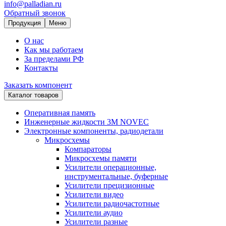
info@palladian.ru
Обратный звонок
Продукция
Меню
О нас
Как мы работаем
За пределами РФ
Контакты
Заказать компонент
Каталог товаров
Оперативная память
Инженерные жидкости 3M NOVEC
Электронные компоненты, радиодетали
Микросхемы
Компараторы
Микросхемы памяти
Усилители операционные,
инструментальные, буферные
Усилители прецизионные
Усилители видео
Усилители радиочастотные
Усилители аудио
Усилители разные