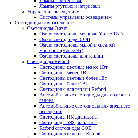
Лампы галогеновые
Лампы ртутные и натриевые
Управление освещением
Системы управления освещением
Светодиоды осветительные
Светодиоды Osram
Osram светодиоды мощные (более 1Вт)
Osram светодиоды COB
Osram светодиоды малой и средней
мощности(менее Вт)
Osram светодиоды для теплиц
Светодиоды Refond
Светодиоды цветные менее 1Вт
Светодиоды менее 1Вт
Светодиоды цветные более 1Вт
Светодиоды более 1Вт
Светодиоды для теплиц Refond
Автомобильные светодиоды для подсветки
салона
Автомобильные светодиоды для внешнего
освещения
Светодиоды ИК диапазона
Светодиоды УФ диапазона
Refond светодиоды COB
Светодиодные ленты Refond