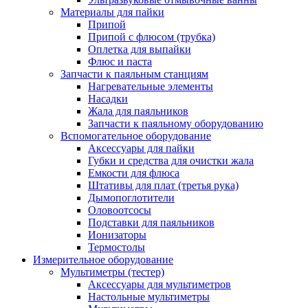
Материалы для пайки
Припой
Припой с флюсом (трубка)
Оплетка для выпайки
Флюс и паста
Запчасти к паяльным станциям
Нагревательные элементы
Насадки
Жала для паяльников
Запчасти к паяльному оборудованию
Вспомогательное оборудование
Аксессуары для пайки
Губки и средства для очистки жала
Емкости для флюса
Штативы для плат (третья рука)
Дымопоглотители
Оловоотсосы
Подставки для паяльников
Ионизаторы
Термостолы
Измерительное оборудование
Мультиметры (тестер)
Аксессуары для мультиметров
Настольные мультиметры