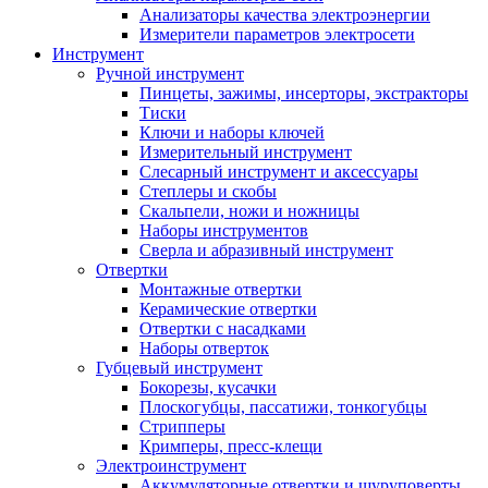
Анализаторы качества электроэнергии
Измерители параметров электросети
Инструмент
Ручной инструмент
Пинцеты, зажимы, инсерторы, экстракторы
Тиски
Ключи и наборы ключей
Измерительный инструмент
Слесарный инструмент и аксессуары
Степлеры и скобы
Скальпели, ножи и ножницы
Наборы инструментов
Сверла и абразивный инструмент
Отвертки
Монтажные отвертки
Керамические отвертки
Отвертки с насадками
Наборы отверток
Губцевый инструмент
Бокорезы, кусачки
Плоскогубцы, пассатижи, тонкогубцы
Стрипперы
Кримперы, пресс-клещи
Электроинструмент
Аккумуляторные отвертки и шуруповерты