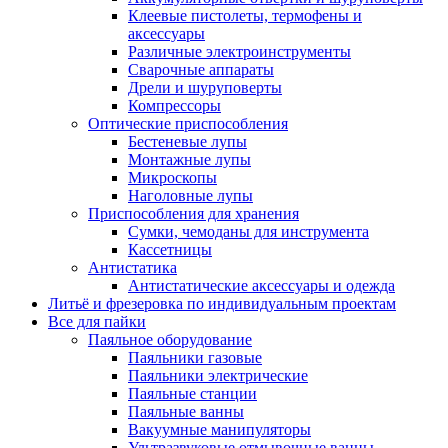
Клеевые пистолеты, термофены и
аксессуары
Различные электроинструменты
Сварочные аппараты
Дрели и шуруповерты
Компрессоры
Оптические приспособления
Бестеневые лупы
Монтажные лупы
Микроскопы
Наголовные лупы
Приспособления для хранения
Сумки, чемоданы для инструмента
Кассетницы
Антистатика
Антистатические аксессуары и одежда
Литьё и фрезеровка по индивидуальным проектам
Все для пайки
Паяльное оборудование
Паяльники газовые
Паяльники электрические
Паяльные станции
Паяльные ванны
Вакуумные манипуляторы
Ультразвуковые отмывочные ванны