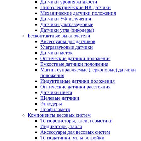
Датчики уровня жидкости
Пироэлектрические ИК датчики
Механические датчики положения
Датчики УФ излучения
Датчики ультразвуковые
Датчики угла (энкодеры)
Бесконтактные выключатели
Аксессуары для датчиков
Ультразвуковые датчики
Датчики меток
Оптические датчики положения
Емкостные датчики положения
Магнитоуправляемые (герконовые) датчики
положения
Индуктивные датчики положения
Оптические датчики расстояния
Датчики цвета
Щелевые датчики
Энкодеры
Профилометр
Компоненты весовых систем
Тензорезисторы, клеи, герметики
Индикаторы, табло
Аксессуары для весовых систем
Тензодатчики, узлы встройки