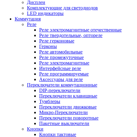
Дисплеи
Комплектующие для светодиодов
LED индикаторы
Коммутация
Реле
Реле электромагнитные отечественные
Реле твердотельные, оптореле
Реле герконовые
Герконы
Реле автомобильные
Реле промежуточные
Реле электромагнитные
Интерфейсные реле
Реле программируемые
Аксессуары для реле
Переключатели коммутационные
DIP-переключатели
Переключатели клавишные
Тумблеры
Переключатели движковые
Микро-Переключатели
Переключатели поворотные
Пакетные выключатели
Кнопки
Кнопки тактовые