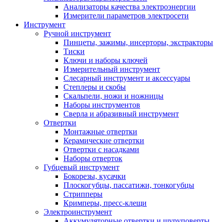
Анализаторы качества электроэнергии
Измерители параметров электросети
Инструмент
Ручной инструмент
Пинцеты, зажимы, инсерторы, экстракторы
Тиски
Ключи и наборы ключей
Измерительный инструмент
Слесарный инструмент и аксессуары
Степлеры и скобы
Скальпели, ножи и ножницы
Наборы инструментов
Сверла и абразивный инструмент
Отвертки
Монтажные отвертки
Керамические отвертки
Отвертки с насадками
Наборы отверток
Губцевый инструмент
Бокорезы, кусачки
Плоскогубцы, пассатижи, тонкогубцы
Стрипперы
Кримперы, пресс-клещи
Электроинструмент
Аккумуляторные отвертки и шуруповерты