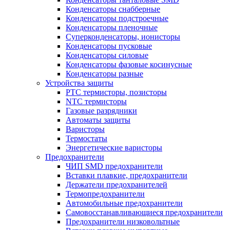
Конденсаторы снабберные
Конденсаторы подстроечные
Конденсаторы пленочные
Суперконденсаторы, ионисторы
Конденсаторы пусковые
Конденсаторы силовые
Конденсаторы фазовые косинусные
Конденсаторы разные
Устройства защиты
PTC термисторы, позисторы
NTC термисторы
Газовые разрядники
Автоматы защиты
Варисторы
Термостаты
Энергетические варисторы
Предохранители
ЧИП SMD предохранители
Вставки плавкие, предохранители
Держатели предохранителей
Термопредохранители
Автомобильные предохранители
Самовосстанавливающиеся предохранители
Предохранители низковольтные