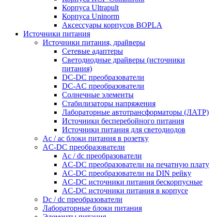
Корпуса Ultrapult
Корпуса Uninorm
Аксессуары корпусов BOPLA
Источники питания
Источники питания, драйверы
Сетевые адаптеры
Светодиодные драйверы (источники
питания)
DC-DC преобразователи
DC-AC преобразователи
Солнечные элементы
Стабилизаторы напряжения
Лабораторные автотрансформаторы (ЛАТР)
Источники бесперебойного питания
Источники питания для светодиодов
Ac / ac блоки питания в розетку
AC-DC преобразователи
Ac / dc преобразователи
AC-DC преобразователи на печатную плату
AC-DC преобразователи на DIN рейку
AC-DC источники питания бескорпусные
AC-DC источники питания в корпусе
Dc / dc преобразователи
Лабораторные блоки питания
Элементы питания