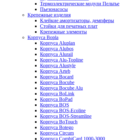
Термоэлектрические модули Пельтье
Пьезонасосы
Крепежные изделия
Клейкие амортизаторы, демпферы
Стойки для печатных плат
Крепежные элементы
Корпуса Bopla
Корпуса Aluplan
Корпуса Alubos
Корпуса Alurail
Корпуса Alu-Topline
Корпуса Alustyle
Корпуса Arteb
Корпуса Bocard
Корпуса Bocube
Корпуса Bocube Alu
Корпуса BoLink
Корпуса BoPad
Корпуса BOS
Корпуса BOS-Ecoline
Корпуса BOS-Streamline
Корпуса BoTouch
Корпуса Botego
Корпуса Circum
Корпуса CombiCard 1000-3000