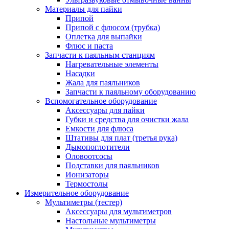
Материалы для пайки
Припой
Припой с флюсом (трубка)
Оплетка для выпайки
Флюс и паста
Запчасти к паяльным станциям
Нагревательные элементы
Насадки
Жала для паяльников
Запчасти к паяльному оборудованию
Вспомогательное оборудование
Аксессуары для пайки
Губки и средства для очистки жала
Емкости для флюса
Штативы для плат (третья рука)
Дымопоглотители
Оловоотсосы
Подставки для паяльников
Ионизаторы
Термостолы
Измерительное оборудование
Мультиметры (тестер)
Аксессуары для мультиметров
Настольные мультиметры