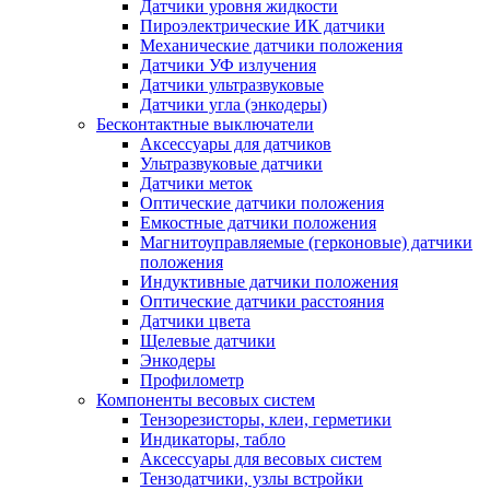
Датчики уровня жидкости
Пироэлектрические ИК датчики
Механические датчики положения
Датчики УФ излучения
Датчики ультразвуковые
Датчики угла (энкодеры)
Бесконтактные выключатели
Аксессуары для датчиков
Ультразвуковые датчики
Датчики меток
Оптические датчики положения
Емкостные датчики положения
Магнитоуправляемые (герконовые) датчики
положения
Индуктивные датчики положения
Оптические датчики расстояния
Датчики цвета
Щелевые датчики
Энкодеры
Профилометр
Компоненты весовых систем
Тензорезисторы, клеи, герметики
Индикаторы, табло
Аксессуары для весовых систем
Тензодатчики, узлы встройки