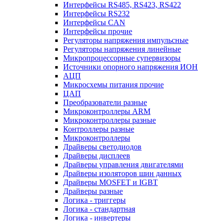
Интерфейсы RS485, RS423, RS422
Интерфейсы RS232
Интерфейсы CAN
Интерфейсы прочие
Регуляторы напряжения импульсные
Регуляторы напряжения линейные
Микропроцессорные супервизоры
Источники опорного напряжения ИОН
АЦП
Микросхемы питания прочие
ЦАП
Преобразователи разные
Микроконтроллеры ARM
Микроконтроллеры разные
Контроллеры разные
Микроконтроллеры
Драйверы светодиодов
Драйверы дисплеев
Драйверы управления двигателями
Драйверы изоляторов шин данных
Драйверы MOSFET и IGBT
Драйверы разные
Логика - триггеры
Логика - стандартная
Логика - инвертеры