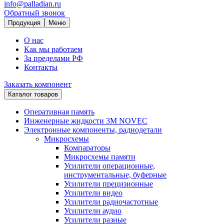
info@palladian.ru
Обратный звонок
Продукция
Меню
О нас
Как мы работаем
За пределами РФ
Контакты
Заказать компонент
Каталог товаров
Оперативная память
Инженерные жидкости 3M NOVEC
Электронные компоненты, радиодетали
Микросхемы
Компараторы
Микросхемы памяти
Усилители операционные,
инструментальные, буферные
Усилители прецизионные
Усилители видео
Усилители радиочастотные
Усилители аудио
Усилители разные