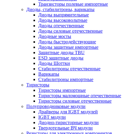
Транзисторы полевые импортные
Диоды, стабилитроны, варикапы
Диоды выпрямительные
Диоды высоковольтные
Диоды отечественные
Диоды силовые отечественные
Диодные мосты
Диоды быстродействующие
Диоды защитные импортные
Защитные диоды TBU
ESD защитные диоды
Диоды Шоттки
Стабилитроны отечественные
Варикапы
Стабилитроны импортные
Тиристоры
Тиристоры импортные
Тиристоры маломощные отечественные
Тиристоры силовые отечественные
Полупроводниковые модули
Драйверы для IGBT модулей
IGBT модули
Диодно-тиристорные модули
Твердотельные ВЧ модули
Резисторы для электронных компонентов