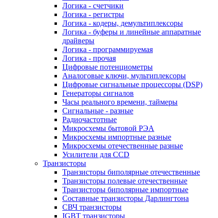
Логика - счетчики
Логика - регистры
Логика - кодеры, демультиплексоры
Логика - буферы и линейные аппаратные
драйверы
Логика - программируемая
Логика - прочая
Цифровые потенциометры
Аналоговые ключи, мультиплексоры
Цифровые сигнальные процессоры (DSP)
Генераторы сигналов
Часы реального времени, таймеры
Сигнальные - разные
Радиочастотные
Микросхемы бытовой РЭА
Микросхемы импортные разные
Микросхемы отечественные разные
Усилители для CCD
Транзисторы
Транзисторы биполярные отечественные
Транзисторы полевые отечественные
Транзисторы биполярные импортные
Составные транзисторы Дарлингтона
СВЧ транзисторы
IGBT транзисторы