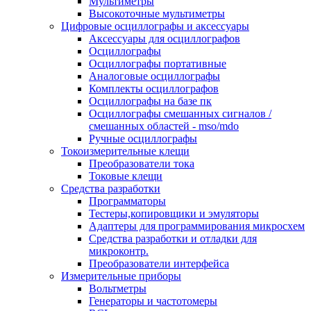
Мультиметры
Высокоточные мультиметры
Цифровые осциллографы и аксессуары
Аксессуары для осциллографов
Осциллографы
Осциллографы портативные
Аналоговые осциллографы
Комплекты осциллографов
Осциллографы на базе пк
Осциллографы смешанных сигналов /
смешанных областей - mso/mdo
Ручные осциллографы
Токоизмерительные клещи
Преобразователи тока
Токовые клещи
Средства разработки
Программаторы
Тестеры,копировщики и эмуляторы
Адаптеры для программирования микросхем
Cредства разработки и отладки для
микроконтр.
Преобразователи интерфейса
Измерительные приборы
Вольтметры
Генераторы и частотомеры