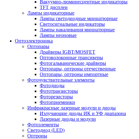
Вакуумно-люминесцентные индикаторы
TFT дисплеи
Лампы индикаторные
Лампы светодиодные миниатюрные
Светосигнальные индикаторы
Лампы накаливания миниатюрные
Лампы неоновые
Оптоэлектроника
Оптопары
Драйверы IGBT/MOSFET
Оптоволоконные трансиверы
Фотогальванические драйверы
Оптопары, оптроны отечественные
Оптопары, оптроны импортные
Фоточувствительные элементы
Фотодиоды
Фототранзисторы
Фоторезисторы
Фотоприемники
Инфракрасные лазерные модули и диоды
Излучающие диоды ИК и УФ диапазона
Лазерные диоды и модули
Фотоэлементы
Светодиод (LED)
Оптроны