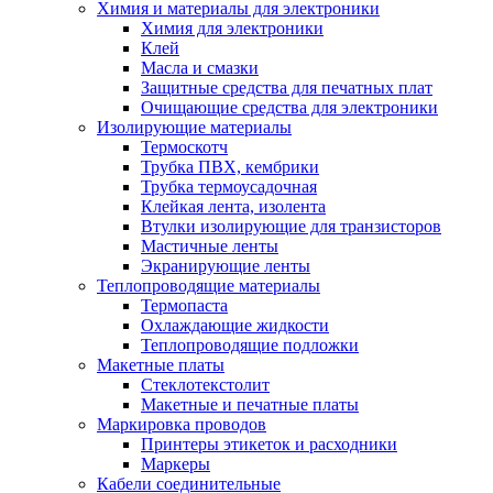
Химия и материалы для электроники
Химия для электроники
Клей
Масла и смазки
Защитные средства для печатных плат
Очищающие средства для электроники
Изолирующие материалы
Термоскотч
Трубка ПВХ, кембрики
Трубка термоусадочная
Клейкая лента, изолента
Втулки изолирующие для транзисторов
Мастичные ленты
Экранирующие ленты
Теплопроводящие материалы
Термопаста
Охлаждающие жидкости
Теплопроводящие подложки
Макетные платы
Стеклотекстолит
Макетные и печатные платы
Маркировка проводов
Принтеры этикеток и расходники
Маркеры
Кабели соединительные