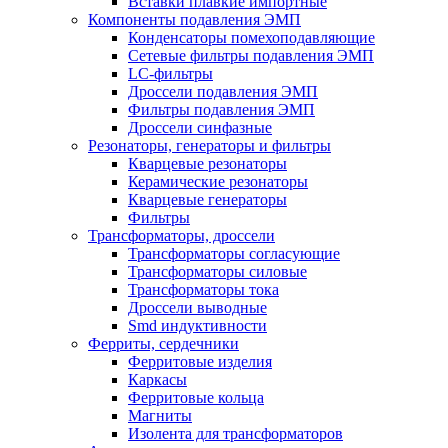
Вставки плавкие импортные
Компоненты подавления ЭМП
Конденсаторы помехоподавляющие
Сетевые фильтры подавления ЭМП
LC-фильтры
Дроссели подавления ЭМП
Фильтры подавления ЭМП
Дроссели синфазные
Резонаторы, генераторы и фильтры
Кварцевые резонаторы
Керамические резонаторы
Кварцевые генераторы
Фильтры
Трансформаторы, дроссели
Трансформаторы согласующие
Трансформаторы силовые
Трансформаторы тока
Дроссели выводные
Smd индуктивности
Ферриты, сердечники
Ферритовые изделия
Каркасы
Ферритовые кольца
Магниты
Изолента для трансформаторов