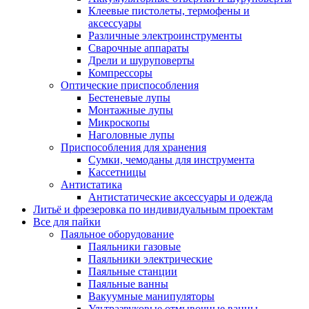
Клеевые пистолеты, термофены и
аксессуары
Различные электроинструменты
Сварочные аппараты
Дрели и шуруповерты
Компрессоры
Оптические приспособления
Бестеневые лупы
Монтажные лупы
Микроскопы
Наголовные лупы
Приспособления для хранения
Сумки, чемоданы для инструмента
Кассетницы
Антистатика
Антистатические аксессуары и одежда
Литьё и фрезеровка по индивидуальным проектам
Все для пайки
Паяльное оборудование
Паяльники газовые
Паяльники электрические
Паяльные станции
Паяльные ванны
Вакуумные манипуляторы
Ультразвуковые отмывочные ванны