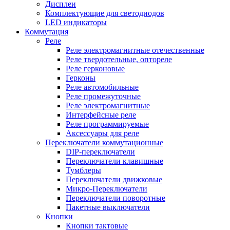
Дисплеи
Комплектующие для светодиодов
LED индикаторы
Коммутация
Реле
Реле электромагнитные отечественные
Реле твердотельные, оптореле
Реле герконовые
Герконы
Реле автомобильные
Реле промежуточные
Реле электромагнитные
Интерфейсные реле
Реле программируемые
Аксессуары для реле
Переключатели коммутационные
DIP-переключатели
Переключатели клавишные
Тумблеры
Переключатели движковые
Микро-Переключатели
Переключатели поворотные
Пакетные выключатели
Кнопки
Кнопки тактовые