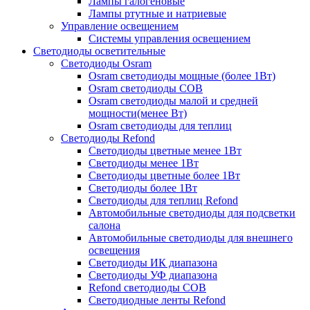
Лампы галогеновые
Лампы ртутные и натриевые
Управление освещением
Системы управления освещением
Светодиоды осветительные
Светодиоды Osram
Osram светодиоды мощные (более 1Вт)
Osram светодиоды COB
Osram светодиоды малой и средней
мощности(менее Вт)
Osram светодиоды для теплиц
Светодиоды Refond
Светодиоды цветные менее 1Вт
Светодиоды менее 1Вт
Светодиоды цветные более 1Вт
Светодиоды более 1Вт
Светодиоды для теплиц Refond
Автомобильные светодиоды для подсветки
салона
Автомобильные светодиоды для внешнего
освещения
Светодиоды ИК диапазона
Светодиоды УФ диапазона
Refond светодиоды COB
Светодиодные ленты Refond