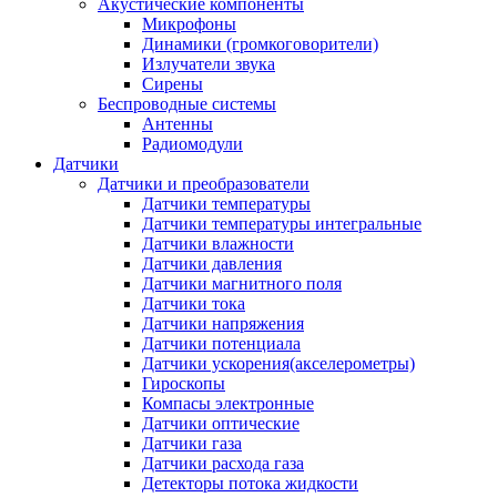
Акустические компоненты
Микрофоны
Динамики (громкоговорители)
Излучатели звука
Сирены
Беспроводные системы
Антенны
Радиомодули
Датчики
Датчики и преобразователи
Датчики температуры
Датчики температуры интегральные
Датчики влажности
Датчики давления
Датчики магнитного поля
Датчики тока
Датчики напряжения
Датчики потенциала
Датчики ускорения(акселерометры)
Гироскопы
Компасы электронные
Датчики оптические
Датчики газа
Датчики расхода газа
Детекторы потока жидкости