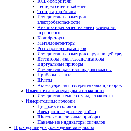
RCL-измерители
Тестеры сетей и кабелей
Тестеры, пробники
Измерители параметров
электробезопасности
Анализаторы качества электроэнергии
переносные
Калибраторы
Металлодетекторы
Регистратор параметров
Измерители параметров окружающей среды
Детекторы газа, газоанализаторы
Виртуальные приборы
Измерители расстояния, дальномеры
Приборы разные
Шунты
Аксессуары для измерительных приборов
Измерители температуры и влажности
Измерители температуры, влажности
Измерительные головки
Цифровые головки
Электронные дисплеи, табло
Щитовые аналоговые приборы
Панельные индикаторы сигналов
Провода, шнуры, расходные материалы