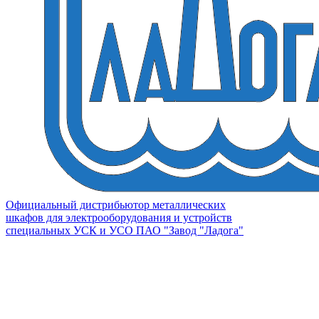
Официальный дистрибьютор металлических
шкафов для электрооборудования и устройств
специальных УСК и УСО ПАО "Завод "Ладога"