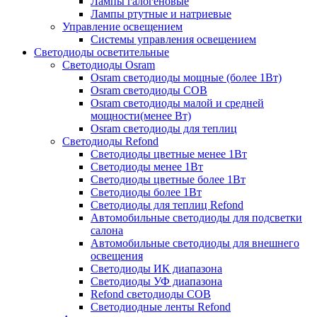
Лампы галогеновые
Лампы ртутные и натриевые
Управление освещением
Системы управления освещением
Светодиоды осветительные
Светодиоды Osram
Osram светодиоды мощные (более 1Вт)
Osram светодиоды COB
Osram светодиоды малой и средней
мощности(менее Вт)
Osram светодиоды для теплиц
Светодиоды Refond
Светодиоды цветные менее 1Вт
Светодиоды менее 1Вт
Светодиоды цветные более 1Вт
Светодиоды более 1Вт
Светодиоды для теплиц Refond
Автомобильные светодиоды для подсветки
салона
Автомобильные светодиоды для внешнего
освещения
Светодиоды ИК диапазона
Светодиоды УФ диапазона
Refond светодиоды COB
Светодиодные ленты Refond