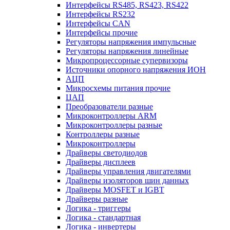
Интерфейсы RS485, RS423, RS422
Интерфейсы RS232
Интерфейсы CAN
Интерфейсы прочие
Регуляторы напряжения импульсные
Регуляторы напряжения линейные
Микропроцессорные супервизоры
Источники опорного напряжения ИОН
АЦП
Микросхемы питания прочие
ЦАП
Преобразователи разные
Микроконтроллеры ARM
Микроконтроллеры разные
Контроллеры разные
Микроконтроллеры
Драйверы светодиодов
Драйверы дисплеев
Драйверы управления двигателями
Драйверы изоляторов шин данных
Драйверы MOSFET и IGBT
Драйверы разные
Логика - триггеры
Логика - стандартная
Логика - инвертеры