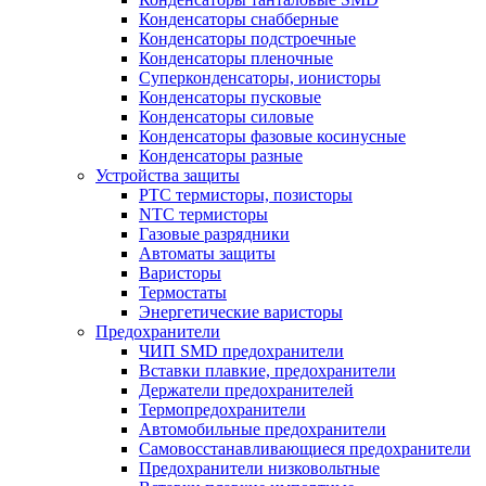
Конденсаторы снабберные
Конденсаторы подстроечные
Конденсаторы пленочные
Суперконденсаторы, ионисторы
Конденсаторы пусковые
Конденсаторы силовые
Конденсаторы фазовые косинусные
Конденсаторы разные
Устройства защиты
PTC термисторы, позисторы
NTC термисторы
Газовые разрядники
Автоматы защиты
Варисторы
Термостаты
Энергетические варисторы
Предохранители
ЧИП SMD предохранители
Вставки плавкие, предохранители
Держатели предохранителей
Термопредохранители
Автомобильные предохранители
Самовосстанавливающиеся предохранители
Предохранители низковольтные