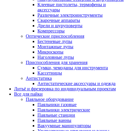
Клеевые пистолеты, термофены и
аксессуары
Различные электроинструменты
Сварочные аппараты
Дрели и шуруповерты
Компрессоры
Оптические приспособления
Бестеневые лупы
Монтажные лупы
Микроскопы
Наголовные лупы
Приспособления для хранения
Сумки, чемоданы для инструмента
Кассетницы
Антистатика
Антистатические аксессуары и одежда
Литьё и фрезеровка по индивидуальным проектам
Все для пайки
Паяльное оборудование
Паяльники газовые
Паяльники электрические
Паяльные станции
Паяльные ванны
Вакуумные манипуляторы
Ультразвуковые отмывочные ванны