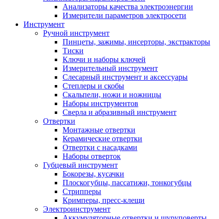
Анализаторы качества электроэнергии
Измерители параметров электросети
Инструмент
Ручной инструмент
Пинцеты, зажимы, инсерторы, экстракторы
Тиски
Ключи и наборы ключей
Измерительный инструмент
Слесарный инструмент и аксессуары
Степлеры и скобы
Скальпели, ножи и ножницы
Наборы инструментов
Сверла и абразивный инструмент
Отвертки
Монтажные отвертки
Керамические отвертки
Отвертки с насадками
Наборы отверток
Губцевый инструмент
Бокорезы, кусачки
Плоскогубцы, пассатижи, тонкогубцы
Стрипперы
Кримперы, пресс-клещи
Электроинструмент
Аккумуляторные отвертки и шуруповерты