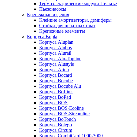
Термоэлектрические модули Пельтье
Пьезонасосы
Крепежные изделия
Клейкие амортизаторы, демпферы
Стойки для печатных плат
Крепежные элементы
Корпуса Bopla
Корпуса Aluplan
Корпуса Alubos
Корпуса Alurail
Корпуса Alu-Topline
Корпуса Alustyle
Корпуса Arteb
Корпуса Bocard
Корпуса Bocube
Корпуса Bocube Alu
Корпуса BoLink
Корпуса BoPad
Корпуса BOS
Корпуса BOS-Ecoline
Корпуса BOS-Streamline
Корпуса BoTouch
Корпуса Botego
Корпуса Circum
Корпуса CombiCard 1000-3000