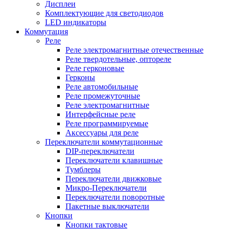
Дисплеи
Комплектующие для светодиодов
LED индикаторы
Коммутация
Реле
Реле электромагнитные отечественные
Реле твердотельные, оптореле
Реле герконовые
Герконы
Реле автомобильные
Реле промежуточные
Реле электромагнитные
Интерфейсные реле
Реле программируемые
Аксессуары для реле
Переключатели коммутационные
DIP-переключатели
Переключатели клавишные
Тумблеры
Переключатели движковые
Микро-Переключатели
Переключатели поворотные
Пакетные выключатели
Кнопки
Кнопки тактовые