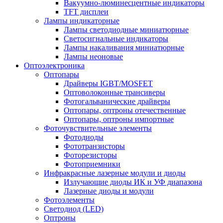
Вакуумно-люминесцентные индикаторы
TFT дисплеи
Лампы индикаторные
Лампы светодиодные миниатюрные
Светосигнальные индикаторы
Лампы накаливания миниатюрные
Лампы неоновые
Оптоэлектроника
Оптопары
Драйверы IGBT/MOSFET
Оптоволоконные трансиверы
Фотогальванические драйверы
Оптопары, оптроны отечественные
Оптопары, оптроны импортные
Фоточувствительные элементы
Фотодиоды
Фототранзисторы
Фоторезисторы
Фотоприемники
Инфракрасные лазерные модули и диоды
Излучающие диоды ИК и УФ диапазона
Лазерные диоды и модули
Фотоэлементы
Светодиод (LED)
Оптроны