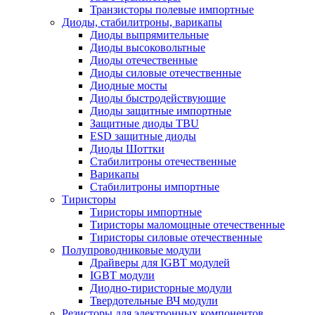
Транзисторы полевые импортные
Диоды, стабилитроны, варикапы
Диоды выпрямительные
Диоды высоковольтные
Диоды отечественные
Диоды силовые отечественные
Диодные мосты
Диоды быстродействующие
Диоды защитные импортные
Защитные диоды TBU
ESD защитные диоды
Диоды Шоттки
Стабилитроны отечественные
Варикапы
Стабилитроны импортные
Тиристоры
Тиристоры импортные
Тиристоры маломощные отечественные
Тиристоры силовые отечественные
Полупроводниковые модули
Драйверы для IGBT модулей
IGBT модули
Диодно-тиристорные модули
Твердотельные ВЧ модули
Резисторы для электронных компонентов