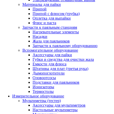
Материалы для пайки
Припой
Припой с флюсом (трубка)
Оплетка для выпайки
Флюс и паста
Запчасти к паяльным станциям
Нагревательные элементы
Насадки
Жала для паяльников
Запчасти к паяльному оборудованию
Вспомогательное оборудование
Аксессуары для пайки
Губки и средства для очистки жала
Емкости для флюса
Штативы для плат (третья рука)
Дымопоглотители
Оловоотсосы
Подставки для паяльников
Ионизаторы
Термостолы
Измерительное оборудование
Мультиметры (тестер)
Аксессуары для мультиметров
Настольные мультиметры