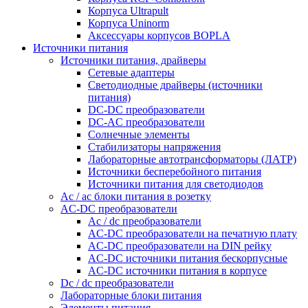
Корпуса Ultrapult
Корпуса Uninorm
Аксессуары корпусов BOPLA
Источники питания
Источники питания, драйверы
Сетевые адаптеры
Светодиодные драйверы (источники
питания)
DC-DC преобразователи
DC-AC преобразователи
Солнечные элементы
Стабилизаторы напряжения
Лабораторные автотрансформаторы (ЛАТР)
Источники бесперебойного питания
Источники питания для светодиодов
Ac / ac блоки питания в розетку
AC-DC преобразователи
Ac / dc преобразователи
AC-DC преобразователи на печатную плату
AC-DC преобразователи на DIN рейку
AC-DC источники питания бескорпусные
AC-DC источники питания в корпусе
Dc / dc преобразователи
Лабораторные блоки питания
Элементы питания