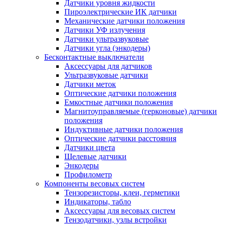
Датчики уровня жидкости
Пироэлектрические ИК датчики
Механические датчики положения
Датчики УФ излучения
Датчики ультразвуковые
Датчики угла (энкодеры)
Бесконтактные выключатели
Аксессуары для датчиков
Ультразвуковые датчики
Датчики меток
Оптические датчики положения
Емкостные датчики положения
Магнитоуправляемые (герконовые) датчики
положения
Индуктивные датчики положения
Оптические датчики расстояния
Датчики цвета
Щелевые датчики
Энкодеры
Профилометр
Компоненты весовых систем
Тензорезисторы, клеи, герметики
Индикаторы, табло
Аксессуары для весовых систем
Тензодатчики, узлы встройки