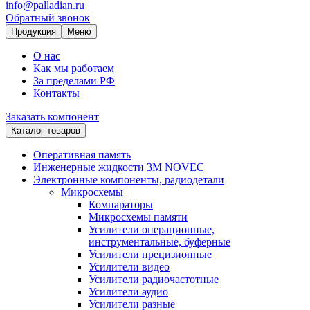
info@palladian.ru
Обратный звонок
Продукция
Меню
О нас
Как мы работаем
За пределами РФ
Контакты
Заказать компонент
Каталог товаров
Оперативная память
Инженерные жидкости 3M NOVEC
Электронные компоненты, радиодетали
Микросхемы
Компараторы
Микросхемы памяти
Усилители операционные,
инструментальные, буферные
Усилители прецизионные
Усилители видео
Усилители радиочастотные
Усилители аудио
Усилители разные