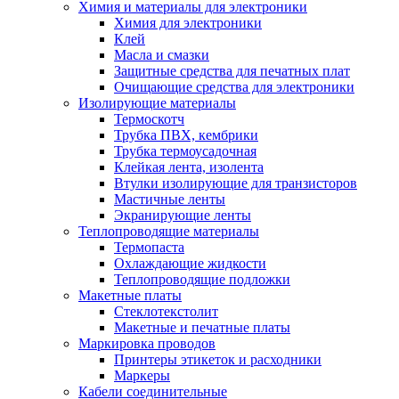
Химия и материалы для электроники
Химия для электроники
Клей
Масла и смазки
Защитные средства для печатных плат
Очищающие средства для электроники
Изолирующие материалы
Термоскотч
Трубка ПВХ, кембрики
Трубка термоусадочная
Клейкая лента, изолента
Втулки изолирующие для транзисторов
Мастичные ленты
Экранирующие ленты
Теплопроводящие материалы
Термопаста
Охлаждающие жидкости
Теплопроводящие подложки
Макетные платы
Стеклотекстолит
Макетные и печатные платы
Маркировка проводов
Принтеры этикеток и расходники
Маркеры
Кабели соединительные