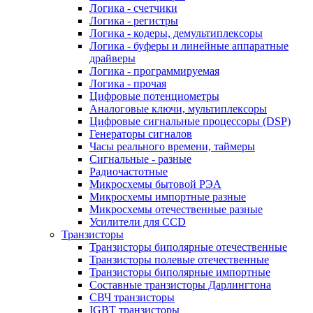
Логика - счетчики
Логика - регистры
Логика - кодеры, демультиплексоры
Логика - буферы и линейные аппаратные
драйверы
Логика - программируемая
Логика - прочая
Цифровые потенциометры
Аналоговые ключи, мультиплексоры
Цифровые сигнальные процессоры (DSP)
Генераторы сигналов
Часы реального времени, таймеры
Сигнальные - разные
Радиочастотные
Микросхемы бытовой РЭА
Микросхемы импортные разные
Микросхемы отечественные разные
Усилители для CCD
Транзисторы
Транзисторы биполярные отечественные
Транзисторы полевые отечественные
Транзисторы биполярные импортные
Составные транзисторы Дарлингтона
СВЧ транзисторы
IGBT транзисторы