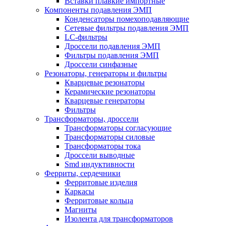
Вставки плавкие импортные
Компоненты подавления ЭМП
Конденсаторы помехоподавляющие
Сетевые фильтры подавления ЭМП
LC-фильтры
Дроссели подавления ЭМП
Фильтры подавления ЭМП
Дроссели синфазные
Резонаторы, генераторы и фильтры
Кварцевые резонаторы
Керамические резонаторы
Кварцевые генераторы
Фильтры
Трансформаторы, дроссели
Трансформаторы согласующие
Трансформаторы силовые
Трансформаторы тока
Дроссели выводные
Smd индуктивности
Ферриты, сердечники
Ферритовые изделия
Каркасы
Ферритовые кольца
Магниты
Изолента для трансформаторов