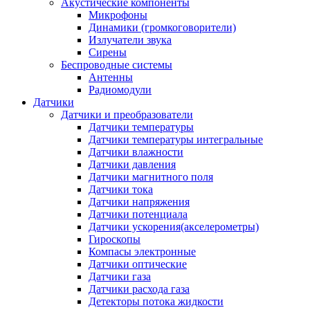
Акустические компоненты
Микрофоны
Динамики (громкоговорители)
Излучатели звука
Сирены
Беспроводные системы
Антенны
Радиомодули
Датчики
Датчики и преобразователи
Датчики температуры
Датчики температуры интегральные
Датчики влажности
Датчики давления
Датчики магнитного поля
Датчики тока
Датчики напряжения
Датчики потенциала
Датчики ускорения(акселерометры)
Гироскопы
Компасы электронные
Датчики оптические
Датчики газа
Датчики расхода газа
Детекторы потока жидкости