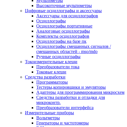
Мультиметры
Высокоточные мультиметры
Цифровые осциллографы и аксессуары
Аксессуары для осциллографов
Осциллографы
Осциллографы портативные
Аналоговые осциллографы
Комплекты осциллографов
Осциллографы на базе пк
Осциллографы смешанных сигналов /
смешанных областей - mso/mdo
Ручные осциллографы
Токоизмерительные клещи
Преобразователи тока
Токовые клещи
Средства разработки
Программаторы
Тестеры,копировщики и эмуляторы
Адаптеры для программирования микросхем
Cредства разработки и отладки для
микроконтр.
Преобразователи интерфейса
Измерительные приборы
Вольтметры
Генераторы и частотомеры