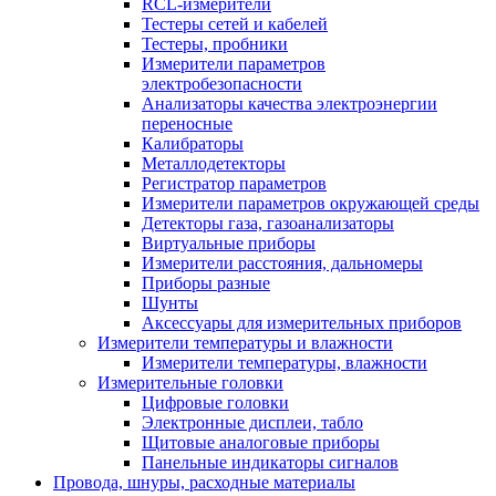
RCL-измерители
Тестеры сетей и кабелей
Тестеры, пробники
Измерители параметров
электробезопасности
Анализаторы качества электроэнергии
переносные
Калибраторы
Металлодетекторы
Регистратор параметров
Измерители параметров окружающей среды
Детекторы газа, газоанализаторы
Виртуальные приборы
Измерители расстояния, дальномеры
Приборы разные
Шунты
Аксессуары для измерительных приборов
Измерители температуры и влажности
Измерители температуры, влажности
Измерительные головки
Цифровые головки
Электронные дисплеи, табло
Щитовые аналоговые приборы
Панельные индикаторы сигналов
Провода, шнуры, расходные материалы