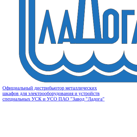
Официальный дистрибьютор металлических
шкафов для электрооборудования и устройств
специальных УСК и УСО ПАО "Завод "Ладога"