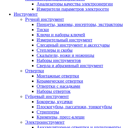
Анализаторы качества электроэнергии
Измерители параметров электросети
Инструмент
Ручной инструмент
Пинцеты, зажимы, инсерторы, экстракторы
Тиски
Ключи и наборы ключей
Измерительный инструмент
Слесарный инструмент и аксессуары
Степлеры и скобы
Скальпели, ножи и ножницы
Наборы инструментов
Сверла и абразивный инструмент
Отвертки
Монтажные отвертки
Керамические отвертки
Отвертки с насадками
Наборы отверток
Губцевый инструмент
Бокорезы, кусачки
Плоскогубцы, пассатижи, тонкогубцы
Стрипперы
Кримперы, пресс-клещи
Электроинструмент
Аккумуляторные отвертки и шуруповерты