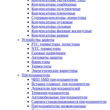
Конденсаторы снабберные
Конденсаторы подстроечные
Конденсаторы пленочные
Суперконденсаторы, ионисторы
Конденсаторы пусковые
Конденсаторы силовые
Конденсаторы фазовые косинусные
Конденсаторы разные
Устройства защиты
PTC термисторы, позисторы
NTC термисторы
Газовые разрядники
Автоматы защиты
Варисторы
Термостаты
Энергетические варисторы
Предохранители
ЧИП SMD предохранители
Вставки плавкие, предохранители
Держатели предохранителей
Термопредохранители
Автомобильные предохранители
Самовосстанавливающиеся предохранители
Предохранители низковольтные