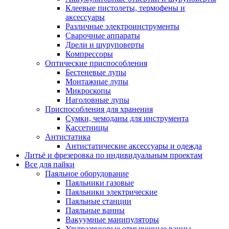
Клеевые пистолеты, термофены и
аксессуары
Различные электроинструменты
Сварочные аппараты
Дрели и шуруповерты
Компрессоры
Оптические приспособления
Бестеневые лупы
Монтажные лупы
Микроскопы
Наголовные лупы
Приспособления для хранения
Сумки, чемоданы для инструмента
Кассетницы
Антистатика
Антистатические аксессуары и одежда
Литьё и фрезеровка по индивидуальным проектам
Все для пайки
Паяльное оборудование
Паяльники газовые
Паяльники электрические
Паяльные станции
Паяльные ванны
Вакуумные манипуляторы
Ультразвуковые отмывочные ванны