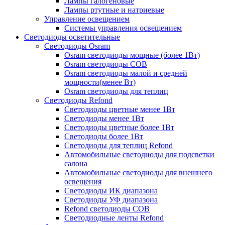
Лампы галогеновые
Лампы ртутные и натриевые
Управление освещением
Системы управления освещением
Светодиоды осветительные
Светодиоды Osram
Osram светодиоды мощные (более 1Вт)
Osram светодиоды COB
Osram светодиоды малой и средней
мощности(менее Вт)
Osram светодиоды для теплиц
Светодиоды Refond
Светодиоды цветные менее 1Вт
Светодиоды менее 1Вт
Светодиоды цветные более 1Вт
Светодиоды более 1Вт
Светодиоды для теплиц Refond
Автомобильные светодиоды для подсветки
салона
Автомобильные светодиоды для внешнего
освещения
Светодиоды ИК диапазона
Светодиоды УФ диапазона
Refond светодиоды COB
Светодиодные ленты Refond