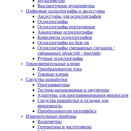
Мультиметры
Высокоточные мультиметры
Цифровые осциллографы и аксессуары
Аксессуары для осциллографов
Осциллографы
Осциллографы портативные
Аналоговые осциллографы
Комплекты осциллографов
Осциллографы на базе пк
Осциллографы смешанных сигналов /
смешанных областей - mso/mdo
Ручные осциллографы
Токоизмерительные клещи
Преобразователи тока
Токовые клещи
Средства разработки
Программаторы
Тестеры,копировщики и эмуляторы
Адаптеры для программирования микросхем
Cредства разработки и отладки для
микроконтр.
Преобразователи интерфейса
Измерительные приборы
Вольтметры
Генераторы и частотомеры