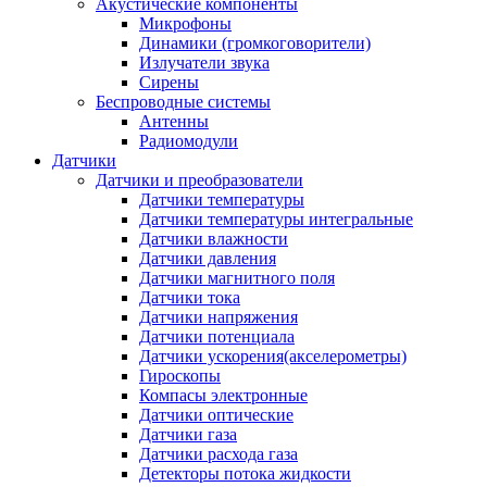
Акустические компоненты
Микрофоны
Динамики (громкоговорители)
Излучатели звука
Сирены
Беспроводные системы
Антенны
Радиомодули
Датчики
Датчики и преобразователи
Датчики температуры
Датчики температуры интегральные
Датчики влажности
Датчики давления
Датчики магнитного поля
Датчики тока
Датчики напряжения
Датчики потенциала
Датчики ускорения(акселерометры)
Гироскопы
Компасы электронные
Датчики оптические
Датчики газа
Датчики расхода газа
Детекторы потока жидкости