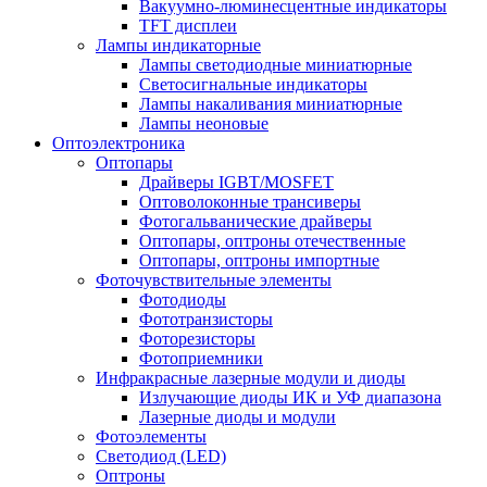
Вакуумно-люминесцентные индикаторы
TFT дисплеи
Лампы индикаторные
Лампы светодиодные миниатюрные
Светосигнальные индикаторы
Лампы накаливания миниатюрные
Лампы неоновые
Оптоэлектроника
Оптопары
Драйверы IGBT/MOSFET
Оптоволоконные трансиверы
Фотогальванические драйверы
Оптопары, оптроны отечественные
Оптопары, оптроны импортные
Фоточувствительные элементы
Фотодиоды
Фототранзисторы
Фоторезисторы
Фотоприемники
Инфракрасные лазерные модули и диоды
Излучающие диоды ИК и УФ диапазона
Лазерные диоды и модули
Фотоэлементы
Светодиод (LED)
Оптроны