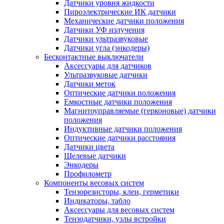
Датчики уровня жидкости
Пироэлектрические ИК датчики
Механические датчики положения
Датчики УФ излучения
Датчики ультразвуковые
Датчики угла (энкодеры)
Бесконтактные выключатели
Аксессуары для датчиков
Ультразвуковые датчики
Датчики меток
Оптические датчики положения
Емкостные датчики положения
Магнитоуправляемые (герконовые) датчики
положения
Индуктивные датчики положения
Оптические датчики расстояния
Датчики цвета
Щелевые датчики
Энкодеры
Профилометр
Компоненты весовых систем
Тензорезисторы, клеи, герметики
Индикаторы, табло
Аксессуары для весовых систем
Тензодатчики, узлы встройки