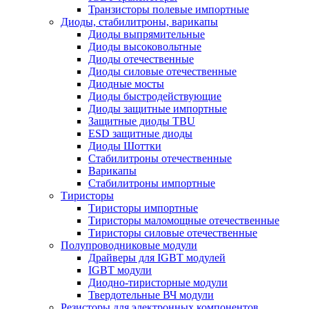
Транзисторы полевые импортные
Диоды, стабилитроны, варикапы
Диоды выпрямительные
Диоды высоковольтные
Диоды отечественные
Диоды силовые отечественные
Диодные мосты
Диоды быстродействующие
Диоды защитные импортные
Защитные диоды TBU
ESD защитные диоды
Диоды Шоттки
Стабилитроны отечественные
Варикапы
Стабилитроны импортные
Тиристоры
Тиристоры импортные
Тиристоры маломощные отечественные
Тиристоры силовые отечественные
Полупроводниковые модули
Драйверы для IGBT модулей
IGBT модули
Диодно-тиристорные модули
Твердотельные ВЧ модули
Резисторы для электронных компонентов