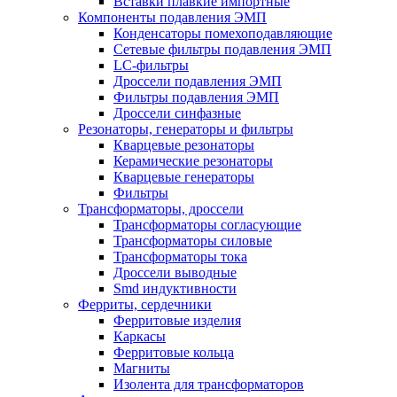
Вставки плавкие импортные
Компоненты подавления ЭМП
Конденсаторы помехоподавляющие
Сетевые фильтры подавления ЭМП
LC-фильтры
Дроссели подавления ЭМП
Фильтры подавления ЭМП
Дроссели синфазные
Резонаторы, генераторы и фильтры
Кварцевые резонаторы
Керамические резонаторы
Кварцевые генераторы
Фильтры
Трансформаторы, дроссели
Трансформаторы согласующие
Трансформаторы силовые
Трансформаторы тока
Дроссели выводные
Smd индуктивности
Ферриты, сердечники
Ферритовые изделия
Каркасы
Ферритовые кольца
Магниты
Изолента для трансформаторов