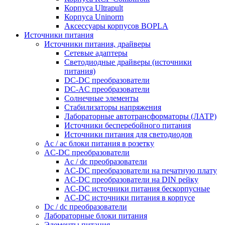
Корпуса Ultrapult
Корпуса Uninorm
Аксессуары корпусов BOPLA
Источники питания
Источники питания, драйверы
Сетевые адаптеры
Светодиодные драйверы (источники
питания)
DC-DC преобразователи
DC-AC преобразователи
Солнечные элементы
Стабилизаторы напряжения
Лабораторные автотрансформаторы (ЛАТР)
Источники бесперебойного питания
Источники питания для светодиодов
Ac / ac блоки питания в розетку
AC-DC преобразователи
Ac / dc преобразователи
AC-DC преобразователи на печатную плату
AC-DC преобразователи на DIN рейку
AC-DC источники питания бескорпусные
AC-DC источники питания в корпусе
Dc / dc преобразователи
Лабораторные блоки питания
Элементы питания