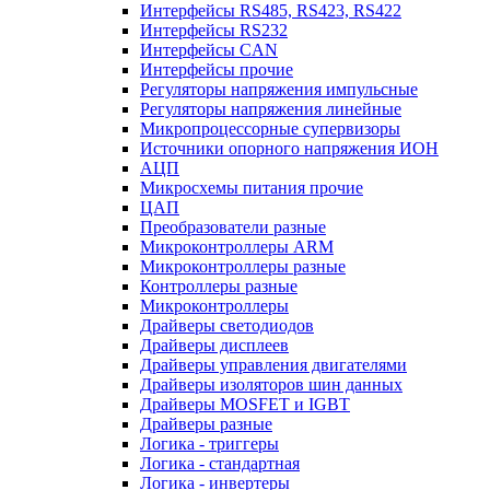
Интерфейсы RS485, RS423, RS422
Интерфейсы RS232
Интерфейсы CAN
Интерфейсы прочие
Регуляторы напряжения импульсные
Регуляторы напряжения линейные
Микропроцессорные супервизоры
Источники опорного напряжения ИОН
АЦП
Микросхемы питания прочие
ЦАП
Преобразователи разные
Микроконтроллеры ARM
Микроконтроллеры разные
Контроллеры разные
Микроконтроллеры
Драйверы светодиодов
Драйверы дисплеев
Драйверы управления двигателями
Драйверы изоляторов шин данных
Драйверы MOSFET и IGBT
Драйверы разные
Логика - триггеры
Логика - стандартная
Логика - инвертеры