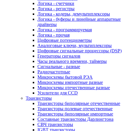
Логика - счетчики
Логика - регистры
Логика - кодеры, демультиплексоры
Логика - буферы и линейные аппаратные
драйверы
Логика - программируемая
Логика - прочая
Цифровые потенциометры
Аналоговые ключи, мультиплексоры
Цифровые сигнальные процессоры (DSP)
Генераторы сигналов
Часы реального времени, таймеры
Сигнальные - разные
Радиочастотные
Микросхемы бытовой РЭА
Микросхемы импортные разные
Микросхемы отечественные разные
Усилители для CCD
Транзисторы
Транзисторы биполярные отечественные
Транзисторы полевые отечественные
Транзисторы биполярные импортные
Составные транзисторы Дарлингтона
СВЧ транзисторы
IGBT транзисторы