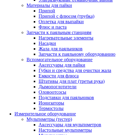
Материалы для пайки
Припой
Припой с флюсом (трубка)
Оплетка для выпайки
Флюс и паста
Запчасти к паяльным станциям
Нагревательные элементы
Насадки
Жала для паяльников
Запчасти к паяльному оборудованию
Вспомогательное оборудование
Аксессуары для пайки
Губки и средства для очистки жала
Емкости для флюса
Штативы для плат (третья рука)
Дымопоглотители
Оловоотсосы
Подставки для паяльников
Ионизаторы
Термостолы
Измерительное оборудование
Мультиметры (тестер)
Аксессуары для мультиметров
Настольные мультиметры