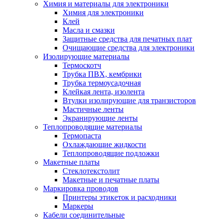
Химия и материалы для электроники
Химия для электроники
Клей
Масла и смазки
Защитные средства для печатных плат
Очищающие средства для электроники
Изолирующие материалы
Термоскотч
Трубка ПВХ, кембрики
Трубка термоусадочная
Клейкая лента, изолента
Втулки изолирующие для транзисторов
Мастичные ленты
Экранирующие ленты
Теплопроводящие материалы
Термопаста
Охлаждающие жидкости
Теплопроводящие подложки
Макетные платы
Стеклотекстолит
Макетные и печатные платы
Маркировка проводов
Принтеры этикеток и расходники
Маркеры
Кабели соединительные