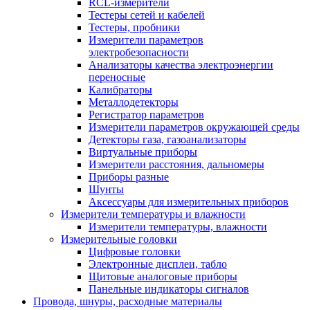
RCL-измерители
Тестеры сетей и кабелей
Тестеры, пробники
Измерители параметров
электробезопасности
Анализаторы качества электроэнергии
переносные
Калибраторы
Металлодетекторы
Регистратор параметров
Измерители параметров окружающей среды
Детекторы газа, газоанализаторы
Виртуальные приборы
Измерители расстояния, дальномеры
Приборы разные
Шунты
Аксессуары для измерительных приборов
Измерители температуры и влажности
Измерители температуры, влажности
Измерительные головки
Цифровые головки
Электронные дисплеи, табло
Щитовые аналоговые приборы
Панельные индикаторы сигналов
Провода, шнуры, расходные материалы