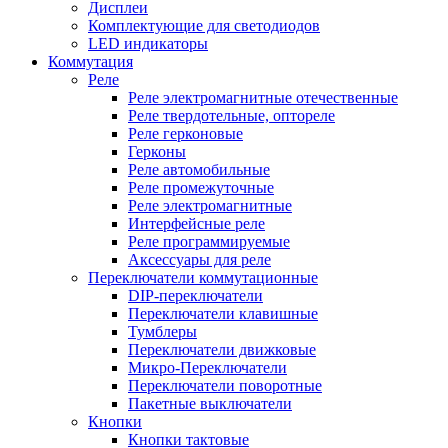
Дисплеи
Комплектующие для светодиодов
LED индикаторы
Коммутация
Реле
Реле электромагнитные отечественные
Реле твердотельные, оптореле
Реле герконовые
Герконы
Реле автомобильные
Реле промежуточные
Реле электромагнитные
Интерфейсные реле
Реле программируемые
Аксессуары для реле
Переключатели коммутационные
DIP-переключатели
Переключатели клавишные
Тумблеры
Переключатели движковые
Микро-Переключатели
Переключатели поворотные
Пакетные выключатели
Кнопки
Кнопки тактовые