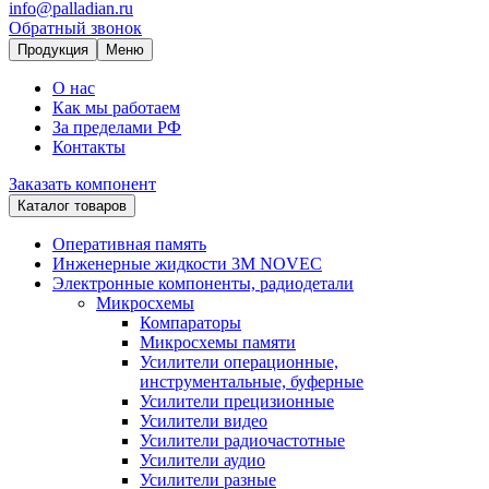
info@palladian.ru
Обратный звонок
Продукция
Меню
О нас
Как мы работаем
За пределами РФ
Контакты
Заказать компонент
Каталог товаров
Оперативная память
Инженерные жидкости 3M NOVEC
Электронные компоненты, радиодетали
Микросхемы
Компараторы
Микросхемы памяти
Усилители операционные,
инструментальные, буферные
Усилители прецизионные
Усилители видео
Усилители радиочастотные
Усилители аудио
Усилители разные