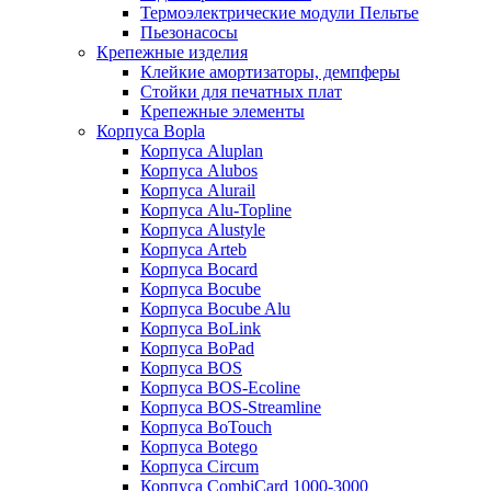
Термоэлектрические модули Пельтье
Пьезонасосы
Крепежные изделия
Клейкие амортизаторы, демпферы
Стойки для печатных плат
Крепежные элементы
Корпуса Bopla
Корпуса Aluplan
Корпуса Alubos
Корпуса Alurail
Корпуса Alu-Topline
Корпуса Alustyle
Корпуса Arteb
Корпуса Bocard
Корпуса Bocube
Корпуса Bocube Alu
Корпуса BoLink
Корпуса BoPad
Корпуса BOS
Корпуса BOS-Ecoline
Корпуса BOS-Streamline
Корпуса BoTouch
Корпуса Botego
Корпуса Circum
Корпуса CombiCard 1000-3000