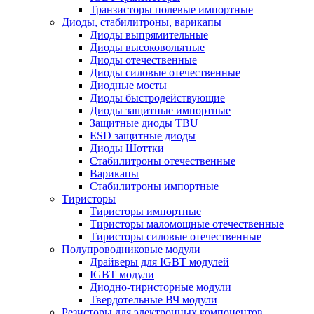
Транзисторы полевые импортные
Диоды, стабилитроны, варикапы
Диоды выпрямительные
Диоды высоковольтные
Диоды отечественные
Диоды силовые отечественные
Диодные мосты
Диоды быстродействующие
Диоды защитные импортные
Защитные диоды TBU
ESD защитные диоды
Диоды Шоттки
Стабилитроны отечественные
Варикапы
Стабилитроны импортные
Тиристоры
Тиристоры импортные
Тиристоры маломощные отечественные
Тиристоры силовые отечественные
Полупроводниковые модули
Драйверы для IGBT модулей
IGBT модули
Диодно-тиристорные модули
Твердотельные ВЧ модули
Резисторы для электронных компонентов