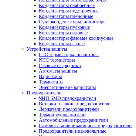
Конденсаторы снабберные
Конденсаторы подстроечные
Конденсаторы пленочные
Суперконденсаторы, ионисторы
Конденсаторы пусковые
Конденсаторы силовые
Конденсаторы фазовые косинусные
Конденсаторы разные
Устройства защиты
PTC термисторы, позисторы
NTC термисторы
Газовые разрядники
Автоматы защиты
Варисторы
Термостаты
Энергетические варисторы
Предохранители
ЧИП SMD предохранители
Вставки плавкие, предохранители
Держатели предохранителей
Термопредохранители
Автомобильные предохранители
Самовосстанавливающиеся предохранители
Предохранители низковольтные