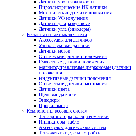
Датчики уровня жидкости
Пироэлектрические ИК датчики
Механические датчики положения
Датчики УФ излучения
Датчики ультразвуковые
Датчики угла (энкодеры)
Бесконтактные выключатели
Аксессуары для датчиков
Ультразвуковые датчики
Датчики меток
Оптические датчики положения
Емкостные датчики положения
Магнитоуправляемые (герконовые) датчики
положения
Индуктивные датчики положения
Оптические датчики расстояния
Датчики цвета
Щелевые датчики
Энкодеры
Профилометр
Компоненты весовых систем
Тензорезисторы, клеи, герметики
Индикаторы, табло
Аксессуары для весовых систем
Тензодатчики, узлы встройки