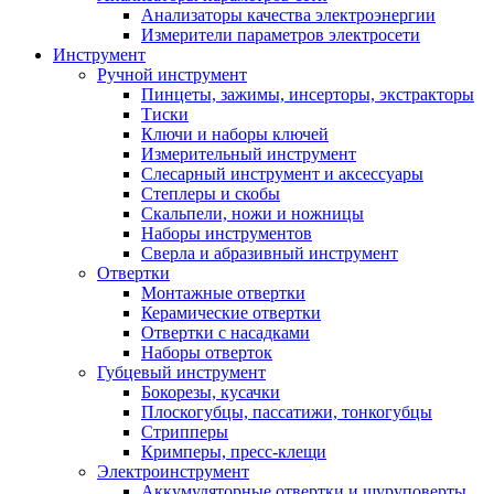
Анализаторы качества электроэнергии
Измерители параметров электросети
Инструмент
Ручной инструмент
Пинцеты, зажимы, инсерторы, экстракторы
Тиски
Ключи и наборы ключей
Измерительный инструмент
Слесарный инструмент и аксессуары
Степлеры и скобы
Скальпели, ножи и ножницы
Наборы инструментов
Сверла и абразивный инструмент
Отвертки
Монтажные отвертки
Керамические отвертки
Отвертки с насадками
Наборы отверток
Губцевый инструмент
Бокорезы, кусачки
Плоскогубцы, пассатижи, тонкогубцы
Стрипперы
Кримперы, пресс-клещи
Электроинструмент
Аккумуляторные отвертки и шуруповерты