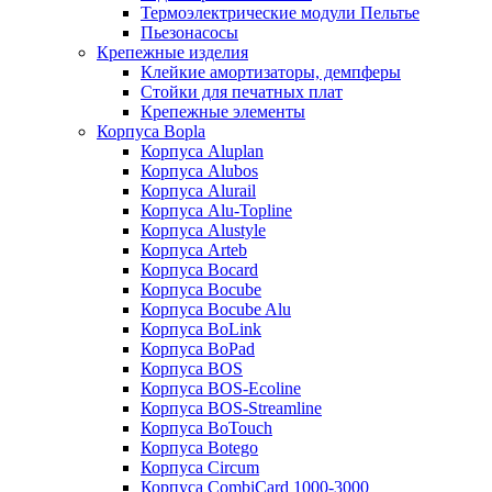
Термоэлектрические модули Пельтье
Пьезонасосы
Крепежные изделия
Клейкие амортизаторы, демпферы
Стойки для печатных плат
Крепежные элементы
Корпуса Bopla
Корпуса Aluplan
Корпуса Alubos
Корпуса Alurail
Корпуса Alu-Topline
Корпуса Alustyle
Корпуса Arteb
Корпуса Bocard
Корпуса Bocube
Корпуса Bocube Alu
Корпуса BoLink
Корпуса BoPad
Корпуса BOS
Корпуса BOS-Ecoline
Корпуса BOS-Streamline
Корпуса BoTouch
Корпуса Botego
Корпуса Circum
Корпуса CombiCard 1000-3000