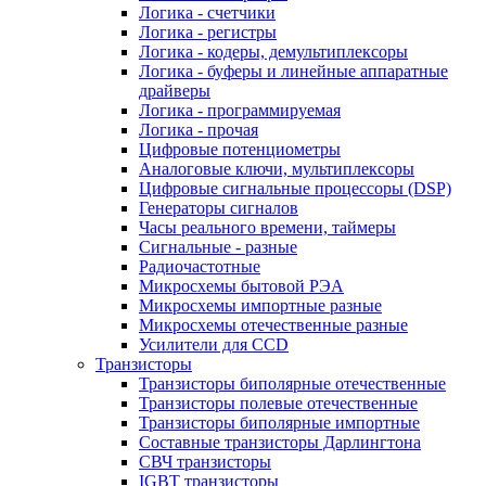
Логика - счетчики
Логика - регистры
Логика - кодеры, демультиплексоры
Логика - буферы и линейные аппаратные
драйверы
Логика - программируемая
Логика - прочая
Цифровые потенциометры
Аналоговые ключи, мультиплексоры
Цифровые сигнальные процессоры (DSP)
Генераторы сигналов
Часы реального времени, таймеры
Сигнальные - разные
Радиочастотные
Микросхемы бытовой РЭА
Микросхемы импортные разные
Микросхемы отечественные разные
Усилители для CCD
Транзисторы
Транзисторы биполярные отечественные
Транзисторы полевые отечественные
Транзисторы биполярные импортные
Составные транзисторы Дарлингтона
СВЧ транзисторы
IGBT транзисторы