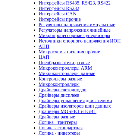
Интерфейсы RS485, RS423, RS422
Интерфейсы RS232
Интерфейсы CAN
Интерфейсы прочие
Регуляторы напряжения импульсные
Регуляторы напряжения линейные
Микропроцессорные супервизоры
Источники опорного напряжения ИОН
АЦП
Микросхемы питания прочие
ЦАП
Преобразователи разные
Микроконтроллеры ARM
Микроконтроллеры разные
Контроллеры разные
Микроконтроллеры
Драйверы светодиодов
Драйверы дисплеев
Драйверы управления двигателями
Драйверы изоляторов шин данных
Драйверы MOSFET и IGBT
Драйверы разные
Логика - триггеры
Логика - стандартная
Логика - инвертеры