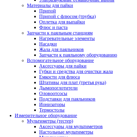
Материалы для пайки
Припой
Припой с флюсом (трубка)
Оплетка для выпайки
Флюс и паста
Запчасти к паяльным станциям
Нагревательные элементы
Насадки
Жала для паяльников
Запчасти к паяльному оборудованию
Вспомогательное оборудование
Аксессуары для пайки
Губки и средства для очистки жала
Емкости для флюса
Штативы для плат (третья рука)
Дымопоглотители
Оловоотсосы
Подставки для паяльников
Ионизаторы
Термостолы
Измерительное оборудование
Мультиметры (тестер)
Аксессуары для мультиметров
Настольные мультиметры