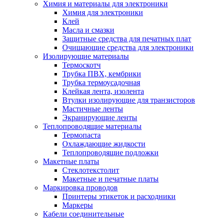
Химия и материалы для электроники
Химия для электроники
Клей
Масла и смазки
Защитные средства для печатных плат
Очищающие средства для электроники
Изолирующие материалы
Термоскотч
Трубка ПВХ, кембрики
Трубка термоусадочная
Клейкая лента, изолента
Втулки изолирующие для транзисторов
Мастичные ленты
Экранирующие ленты
Теплопроводящие материалы
Термопаста
Охлаждающие жидкости
Теплопроводящие подложки
Макетные платы
Стеклотекстолит
Макетные и печатные платы
Маркировка проводов
Принтеры этикеток и расходники
Маркеры
Кабели соединительные