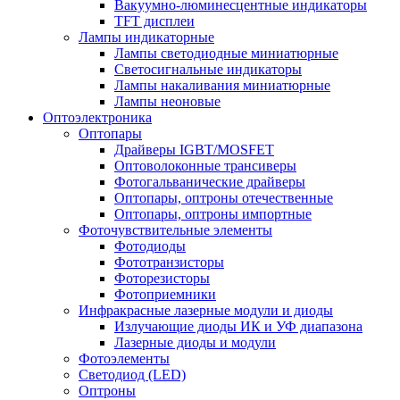
Вакуумно-люминесцентные индикаторы
TFT дисплеи
Лампы индикаторные
Лампы светодиодные миниатюрные
Светосигнальные индикаторы
Лампы накаливания миниатюрные
Лампы неоновые
Оптоэлектроника
Оптопары
Драйверы IGBT/MOSFET
Оптоволоконные трансиверы
Фотогальванические драйверы
Оптопары, оптроны отечественные
Оптопары, оптроны импортные
Фоточувствительные элементы
Фотодиоды
Фототранзисторы
Фоторезисторы
Фотоприемники
Инфракрасные лазерные модули и диоды
Излучающие диоды ИК и УФ диапазона
Лазерные диоды и модули
Фотоэлементы
Светодиод (LED)
Оптроны