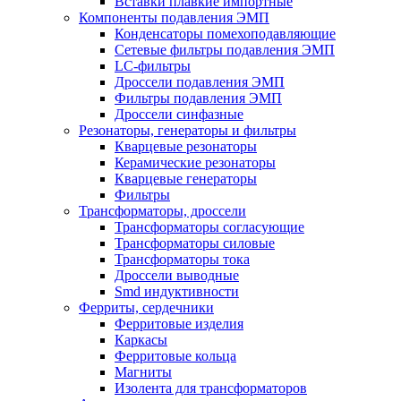
Вставки плавкие импортные
Компоненты подавления ЭМП
Конденсаторы помехоподавляющие
Сетевые фильтры подавления ЭМП
LC-фильтры
Дроссели подавления ЭМП
Фильтры подавления ЭМП
Дроссели синфазные
Резонаторы, генераторы и фильтры
Кварцевые резонаторы
Керамические резонаторы
Кварцевые генераторы
Фильтры
Трансформаторы, дроссели
Трансформаторы согласующие
Трансформаторы силовые
Трансформаторы тока
Дроссели выводные
Smd индуктивности
Ферриты, сердечники
Ферритовые изделия
Каркасы
Ферритовые кольца
Магниты
Изолента для трансформаторов