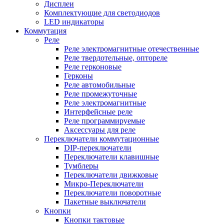
Дисплеи
Комплектующие для светодиодов
LED индикаторы
Коммутация
Реле
Реле электромагнитные отечественные
Реле твердотельные, оптореле
Реле герконовые
Герконы
Реле автомобильные
Реле промежуточные
Реле электромагнитные
Интерфейсные реле
Реле программируемые
Аксессуары для реле
Переключатели коммутационные
DIP-переключатели
Переключатели клавишные
Тумблеры
Переключатели движковые
Микро-Переключатели
Переключатели поворотные
Пакетные выключатели
Кнопки
Кнопки тактовые