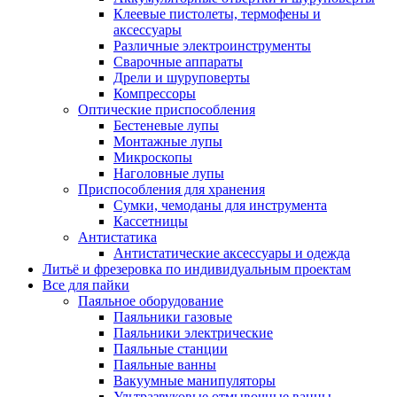
Клеевые пистолеты, термофены и
аксессуары
Различные электроинструменты
Сварочные аппараты
Дрели и шуруповерты
Компрессоры
Оптические приспособления
Бестеневые лупы
Монтажные лупы
Микроскопы
Наголовные лупы
Приспособления для хранения
Сумки, чемоданы для инструмента
Кассетницы
Антистатика
Антистатические аксессуары и одежда
Литьё и фрезеровка по индивидуальным проектам
Все для пайки
Паяльное оборудование
Паяльники газовые
Паяльники электрические
Паяльные станции
Паяльные ванны
Вакуумные манипуляторы
Ультразвуковые отмывочные ванны