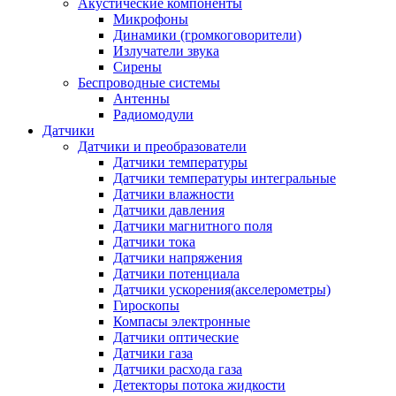
Акустические компоненты
Микрофоны
Динамики (громкоговорители)
Излучатели звука
Сирены
Беспроводные системы
Антенны
Радиомодули
Датчики
Датчики и преобразователи
Датчики температуры
Датчики температуры интегральные
Датчики влажности
Датчики давления
Датчики магнитного поля
Датчики тока
Датчики напряжения
Датчики потенциала
Датчики ускорения(акселерометры)
Гироскопы
Компасы электронные
Датчики оптические
Датчики газа
Датчики расхода газа
Детекторы потока жидкости