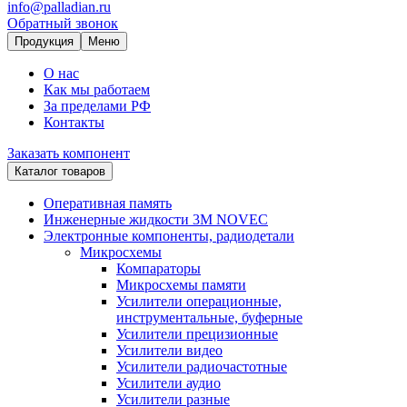
info@palladian.ru
Обратный звонок
Продукция
Меню
О нас
Как мы работаем
За пределами РФ
Контакты
Заказать компонент
Каталог товаров
Оперативная память
Инженерные жидкости 3M NOVEC
Электронные компоненты, радиодетали
Микросхемы
Компараторы
Микросхемы памяти
Усилители операционные,
инструментальные, буферные
Усилители прецизионные
Усилители видео
Усилители радиочастотные
Усилители аудио
Усилители разные