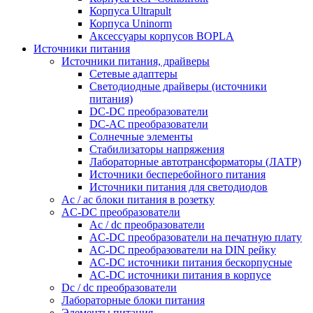
Корпуса Ultrapult
Корпуса Uninorm
Аксессуары корпусов BOPLA
Источники питания
Источники питания, драйверы
Сетевые адаптеры
Светодиодные драйверы (источники
питания)
DC-DC преобразователи
DC-AC преобразователи
Солнечные элементы
Стабилизаторы напряжения
Лабораторные автотрансформаторы (ЛАТР)
Источники бесперебойного питания
Источники питания для светодиодов
Ac / ac блоки питания в розетку
AC-DC преобразователи
Ac / dc преобразователи
AC-DC преобразователи на печатную плату
AC-DC преобразователи на DIN рейку
AC-DC источники питания бескорпусные
AC-DC источники питания в корпусе
Dc / dc преобразователи
Лабораторные блоки питания
Элементы питания