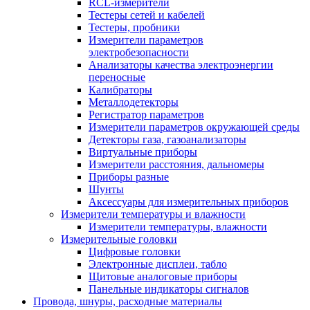
RCL-измерители
Тестеры сетей и кабелей
Тестеры, пробники
Измерители параметров
электробезопасности
Анализаторы качества электроэнергии
переносные
Калибраторы
Металлодетекторы
Регистратор параметров
Измерители параметров окружающей среды
Детекторы газа, газоанализаторы
Виртуальные приборы
Измерители расстояния, дальномеры
Приборы разные
Шунты
Аксессуары для измерительных приборов
Измерители температуры и влажности
Измерители температуры, влажности
Измерительные головки
Цифровые головки
Электронные дисплеи, табло
Щитовые аналоговые приборы
Панельные индикаторы сигналов
Провода, шнуры, расходные материалы