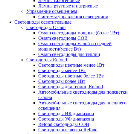
Лампы галогеновые
Лампы ртутные и натриевые
Управление освещением
Системы управления освещением
Светодиоды осветительные
Светодиоды Osram
Osram светодиоды мощные (более 1Вт)
Osram светодиоды COB
Osram светодиоды малой и средней
мощности(менее Вт)
Osram светодиоды для теплиц
Светодиоды Refond
Светодиоды цветные менее 1Вт
Светодиоды менее 1Вт
Светодиоды цветные более 1Вт
Светодиоды более 1Вт
Светодиоды для теплиц Refond
Автомобильные светодиоды для подсветки
салона
Автомобильные светодиоды для внешнего
освещения
Светодиоды ИК диапазона
Светодиоды УФ диапазона
Refond светодиоды COB
Светодиодные ленты Refond