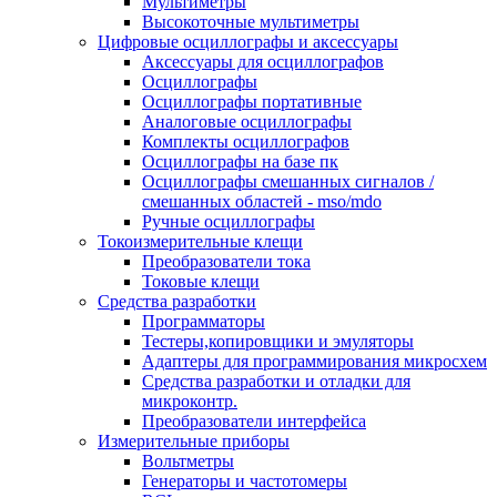
Мультиметры
Высокоточные мультиметры
Цифровые осциллографы и аксессуары
Аксессуары для осциллографов
Осциллографы
Осциллографы портативные
Аналоговые осциллографы
Комплекты осциллографов
Осциллографы на базе пк
Осциллографы смешанных сигналов /
смешанных областей - mso/mdo
Ручные осциллографы
Токоизмерительные клещи
Преобразователи тока
Токовые клещи
Средства разработки
Программаторы
Тестеры,копировщики и эмуляторы
Адаптеры для программирования микросхем
Cредства разработки и отладки для
микроконтр.
Преобразователи интерфейса
Измерительные приборы
Вольтметры
Генераторы и частотомеры