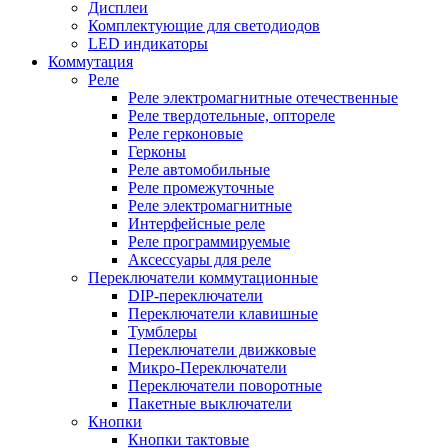
Дисплеи
Комплектующие для светодиодов
LED индикаторы
Коммутация
Реле
Реле электромагнитные отечественные
Реле твердотельные, оптореле
Реле герконовые
Герконы
Реле автомобильные
Реле промежуточные
Реле электромагнитные
Интерфейсные реле
Реле программируемые
Аксессуары для реле
Переключатели коммутационные
DIP-переключатели
Переключатели клавишные
Тумблеры
Переключатели движковые
Микро-Переключатели
Переключатели поворотные
Пакетные выключатели
Кнопки
Кнопки тактовые