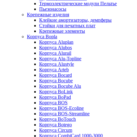
Термоэлектрические модули Пельтье
Пьезонасосы
Крепежные изделия
Клейкие амортизаторы, демпферы
Стойки для печатных плат
Крепежные элементы
Корпуса Bopla
Корпуса Aluplan
Корпуса Alubos
Корпуса Alurail
Корпуса Alu-Topline
Корпуса Alustyle
Корпуса Arteb
Корпуса Bocard
Корпуса Bocube
Корпуса Bocube Alu
Корпуса BoLink
Корпуса BoPad
Корпуса BOS
Корпуса BOS-Ecoline
Корпуса BOS-Streamline
Корпуса BoTouch
Корпуса Botego
Корпуса Circum
Корпуса CombiCard 1000-3000