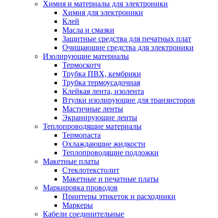
Химия и материалы для электроники
Химия для электроники
Клей
Масла и смазки
Защитные средства для печатных плат
Очищающие средства для электроники
Изолирующие материалы
Термоскотч
Трубка ПВХ, кембрики
Трубка термоусадочная
Клейкая лента, изолента
Втулки изолирующие для транзисторов
Мастичные ленты
Экранирующие ленты
Теплопроводящие материалы
Термопаста
Охлаждающие жидкости
Теплопроводящие подложки
Макетные платы
Стеклотекстолит
Макетные и печатные платы
Маркировка проводов
Принтеры этикеток и расходники
Маркеры
Кабели соединительные