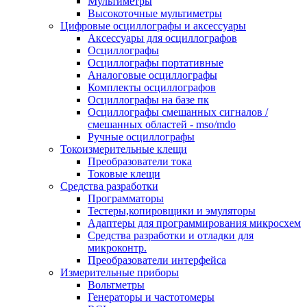
Мультиметры
Высокоточные мультиметры
Цифровые осциллографы и аксессуары
Аксессуары для осциллографов
Осциллографы
Осциллографы портативные
Аналоговые осциллографы
Комплекты осциллографов
Осциллографы на базе пк
Осциллографы смешанных сигналов /
смешанных областей - mso/mdo
Ручные осциллографы
Токоизмерительные клещи
Преобразователи тока
Токовые клещи
Средства разработки
Программаторы
Тестеры,копировщики и эмуляторы
Адаптеры для программирования микросхем
Cредства разработки и отладки для
микроконтр.
Преобразователи интерфейса
Измерительные приборы
Вольтметры
Генераторы и частотомеры