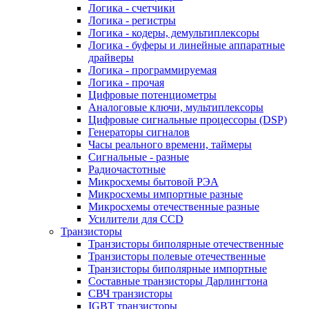
Логика - счетчики
Логика - регистры
Логика - кодеры, демультиплексоры
Логика - буферы и линейные аппаратные
драйверы
Логика - программируемая
Логика - прочая
Цифровые потенциометры
Аналоговые ключи, мультиплексоры
Цифровые сигнальные процессоры (DSP)
Генераторы сигналов
Часы реального времени, таймеры
Сигнальные - разные
Радиочастотные
Микросхемы бытовой РЭА
Микросхемы импортные разные
Микросхемы отечественные разные
Усилители для CCD
Транзисторы
Транзисторы биполярные отечественные
Транзисторы полевые отечественные
Транзисторы биполярные импортные
Составные транзисторы Дарлингтона
СВЧ транзисторы
IGBT транзисторы