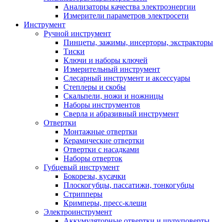
Анализаторы качества электроэнергии
Измерители параметров электросети
Инструмент
Ручной инструмент
Пинцеты, зажимы, инсерторы, экстракторы
Тиски
Ключи и наборы ключей
Измерительный инструмент
Слесарный инструмент и аксессуары
Степлеры и скобы
Скальпели, ножи и ножницы
Наборы инструментов
Сверла и абразивный инструмент
Отвертки
Монтажные отвертки
Керамические отвертки
Отвертки с насадками
Наборы отверток
Губцевый инструмент
Бокорезы, кусачки
Плоскогубцы, пассатижи, тонкогубцы
Стрипперы
Кримперы, пресс-клещи
Электроинструмент
Аккумуляторные отвертки и шуруповерты