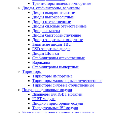
Транзисторы полевые импортные
Диоды, стабилитроны, варикапы
Диоды выпрямительные
Диоды высоковольтные
Диоды отечественные
Диоды силовые отечественные
Диодные мосты
Диоды быстродействующие
Диоды защитные импортные
Защитные диоды TBU
ESD защитные диоды
Диоды Шоттки
Стабилитроны отечественные
Варикапы
Стабилитроны импортные
Тиристоры
Тиристоры импортные
Тиристоры маломощные отечественные
Тиристоры силовые отечественные
Полупроводниковые модули
Драйверы для IGBT модулей
IGBT модули
Диодно-тиристорные модули
Твердотельные ВЧ модули
Резисторы для электронных компонентов