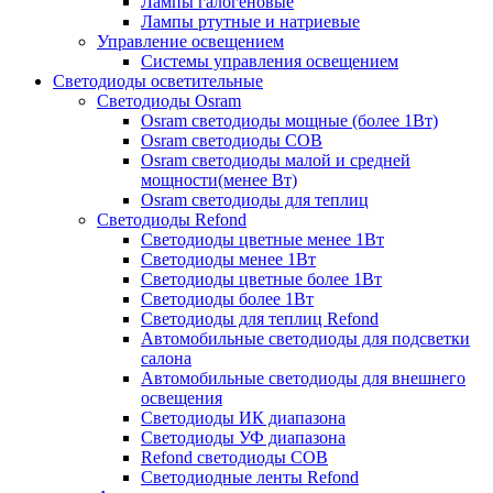
Лампы галогеновые
Лампы ртутные и натриевые
Управление освещением
Системы управления освещением
Светодиоды осветительные
Светодиоды Osram
Osram светодиоды мощные (более 1Вт)
Osram светодиоды COB
Osram светодиоды малой и средней
мощности(менее Вт)
Osram светодиоды для теплиц
Светодиоды Refond
Светодиоды цветные менее 1Вт
Светодиоды менее 1Вт
Светодиоды цветные более 1Вт
Светодиоды более 1Вт
Светодиоды для теплиц Refond
Автомобильные светодиоды для подсветки
салона
Автомобильные светодиоды для внешнего
освещения
Светодиоды ИК диапазона
Светодиоды УФ диапазона
Refond светодиоды COB
Светодиодные ленты Refond