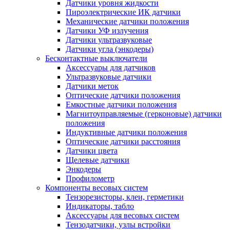
Датчики уровня жидкости
Пироэлектрические ИК датчики
Механические датчики положения
Датчики УФ излучения
Датчики ультразвуковые
Датчики угла (энкодеры)
Бесконтактные выключатели
Аксессуары для датчиков
Ультразвуковые датчики
Датчики меток
Оптические датчики положения
Емкостные датчики положения
Магнитоуправляемые (герконовые) датчики
положения
Индуктивные датчики положения
Оптические датчики расстояния
Датчики цвета
Щелевые датчики
Энкодеры
Профилометр
Компоненты весовых систем
Тензорезисторы, клеи, герметики
Индикаторы, табло
Аксессуары для весовых систем
Тензодатчики, узлы встройки