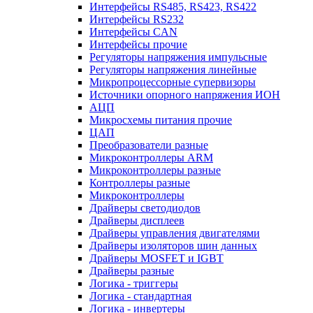
Интерфейсы RS485, RS423, RS422
Интерфейсы RS232
Интерфейсы CAN
Интерфейсы прочие
Регуляторы напряжения импульсные
Регуляторы напряжения линейные
Микропроцессорные супервизоры
Источники опорного напряжения ИОН
АЦП
Микросхемы питания прочие
ЦАП
Преобразователи разные
Микроконтроллеры ARM
Микроконтроллеры разные
Контроллеры разные
Микроконтроллеры
Драйверы светодиодов
Драйверы дисплеев
Драйверы управления двигателями
Драйверы изоляторов шин данных
Драйверы MOSFET и IGBT
Драйверы разные
Логика - триггеры
Логика - стандартная
Логика - инвертеры