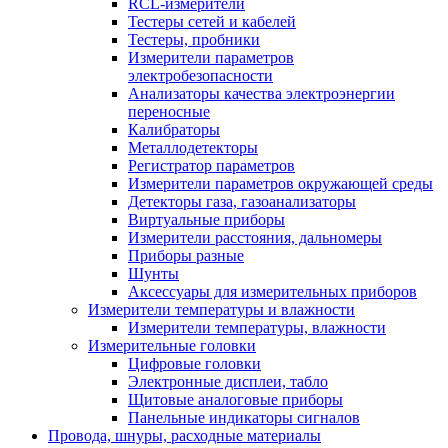
RCL-измерители
Тестеры сетей и кабелей
Тестеры, пробники
Измерители параметров
электробезопасности
Анализаторы качества электроэнергии
переносные
Калибраторы
Металлодетекторы
Регистратор параметров
Измерители параметров окружающей среды
Детекторы газа, газоанализаторы
Виртуальные приборы
Измерители расстояния, дальномеры
Приборы разные
Шунты
Аксессуары для измерительных приборов
Измерители температуры и влажности
Измерители температуры, влажности
Измерительные головки
Цифровые головки
Электронные дисплеи, табло
Щитовые аналоговые приборы
Панельные индикаторы сигналов
Провода, шнуры, расходные материалы