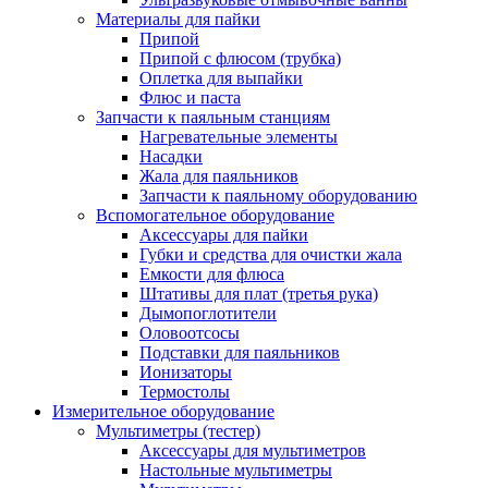
Материалы для пайки
Припой
Припой с флюсом (трубка)
Оплетка для выпайки
Флюс и паста
Запчасти к паяльным станциям
Нагревательные элементы
Насадки
Жала для паяльников
Запчасти к паяльному оборудованию
Вспомогательное оборудование
Аксессуары для пайки
Губки и средства для очистки жала
Емкости для флюса
Штативы для плат (третья рука)
Дымопоглотители
Оловоотсосы
Подставки для паяльников
Ионизаторы
Термостолы
Измерительное оборудование
Мультиметры (тестер)
Аксессуары для мультиметров
Настольные мультиметры