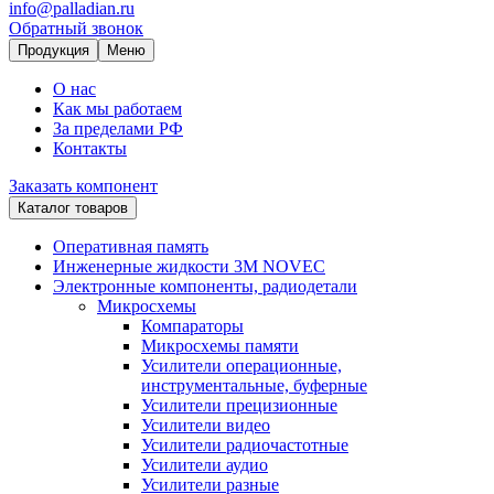
info@palladian.ru
Обратный звонок
Продукция
Меню
О нас
Как мы работаем
За пределами РФ
Контакты
Заказать компонент
Каталог товаров
Оперативная память
Инженерные жидкости 3M NOVEC
Электронные компоненты, радиодетали
Микросхемы
Компараторы
Микросхемы памяти
Усилители операционные,
инструментальные, буферные
Усилители прецизионные
Усилители видео
Усилители радиочастотные
Усилители аудио
Усилители разные