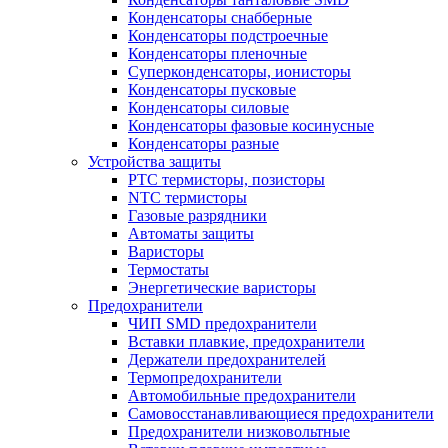
Конденсаторы снабберные
Конденсаторы подстроечные
Конденсаторы пленочные
Суперконденсаторы, ионисторы
Конденсаторы пусковые
Конденсаторы силовые
Конденсаторы фазовые косинусные
Конденсаторы разные
Устройства защиты
PTC термисторы, позисторы
NTC термисторы
Газовые разрядники
Автоматы защиты
Варисторы
Термостаты
Энергетические варисторы
Предохранители
ЧИП SMD предохранители
Вставки плавкие, предохранители
Держатели предохранителей
Термопредохранители
Автомобильные предохранители
Самовосстанавливающиеся предохранители
Предохранители низковольтные