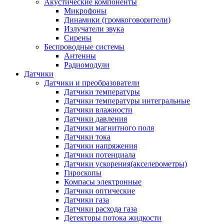
Акустические компоненты
Микрофоны
Динамики (громкоговорители)
Излучатели звука
Сирены
Беспроводные системы
Антенны
Радиомодули
Датчики
Датчики и преобразователи
Датчики температуры
Датчики температуры интегральные
Датчики влажности
Датчики давления
Датчики магнитного поля
Датчики тока
Датчики напряжения
Датчики потенциала
Датчики ускорения(акселерометры)
Гироскопы
Компасы электронные
Датчики оптические
Датчики газа
Датчики расхода газа
Детекторы потока жидкости