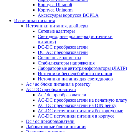
Корпуса Ultrapult
Корпуса Uninorm
Аксессуары корпусов BOPLA
Источники питания
Источники питания, драйверы
Сетевые адаптеры
Светодиодные драйверы (источники
питания)
DC-DC преобразователи
DC-AC преобразователи
Солнечные элементы
Стабилизаторы напряжения
Лабораторные автотрансформаторы (ЛАТР)
Источники бесперебойного питания
Источники питания для светодиодов
Ac / ac блоки питания в розетку
AC-DC преобразователи
Ac / dc преобразователи
AC-DC преобразователи на печатную плату
AC-DC преобразователи на DIN рейку
AC-DC источники питания бескорпусные
AC-DC источники питания в корпусе
Dc / dc преобразователи
Лабораторные блоки питания
Элементы питания