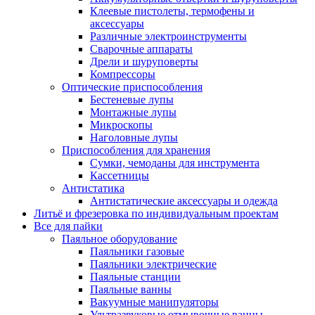
Клеевые пистолеты, термофены и
аксессуары
Различные электроинструменты
Сварочные аппараты
Дрели и шуруповерты
Компрессоры
Оптические приспособления
Бестеневые лупы
Монтажные лупы
Микроскопы
Наголовные лупы
Приспособления для хранения
Сумки, чемоданы для инструмента
Кассетницы
Антистатика
Антистатические аксессуары и одежда
Литьё и фрезеровка по индивидуальным проектам
Все для пайки
Паяльное оборудование
Паяльники газовые
Паяльники электрические
Паяльные станции
Паяльные ванны
Вакуумные манипуляторы
Ультразвуковые отмывочные ванны