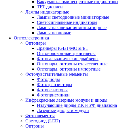
Вакуумно-люминесцентные индикаторы
TFT дисплеи
Лампы индикаторные
Лампы светодиодные миниатюрные
Светосигнальные индикаторы
Лампы накаливания миниатюрные
Лампы неоновые
Оптоэлектроника
Оптопары
Драйверы IGBT/MOSFET
Оптоволоконные трансиверы
Фотогальванические драйверы
Оптопары, оптроны отечественные
Оптопары, оптроны импортные
Фоточувствительные элементы
Фотодиоды
Фототранзисторы
Фоторезисторы
Фотоприемники
Инфракрасные лазерные модули и диоды
Излучающие диоды ИК и УФ диапазона
Лазерные диоды и модули
Фотоэлементы
Светодиод (LED)
Оптроны