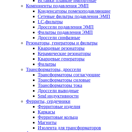
Вставки плавкие импортные
Компоненты подавления ЭМП
Конденсаторы помехоподавляющие
Сетевые фильтры подавления ЭМП
LC-фильтры
Дроссели подавления ЭМП
Фильтры подавления ЭМП
Дроссели синфазные
Резонаторы, генераторы и фильтры
Кварцевые резонаторы
Керамические резонаторы
Кварцевые генераторы
Фильтры
Трансформаторы, дроссели
Трансформаторы согласующие
Трансформаторы силовые
Трансформаторы тока
Дроссели выводные
Smd индуктивности
Ферриты, сердечники
Ферритовые изделия
Каркасы
Ферритовые кольца
Магниты
Изолента для трансформаторов