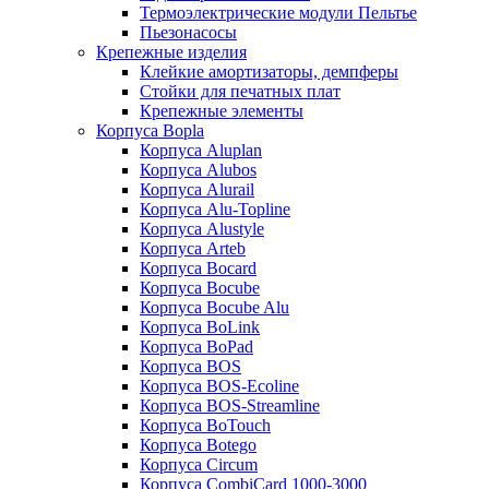
Термоэлектрические модули Пельтье
Пьезонасосы
Крепежные изделия
Клейкие амортизаторы, демпферы
Стойки для печатных плат
Крепежные элементы
Корпуса Bopla
Корпуса Aluplan
Корпуса Alubos
Корпуса Alurail
Корпуса Alu-Topline
Корпуса Alustyle
Корпуса Arteb
Корпуса Bocard
Корпуса Bocube
Корпуса Bocube Alu
Корпуса BoLink
Корпуса BoPad
Корпуса BOS
Корпуса BOS-Ecoline
Корпуса BOS-Streamline
Корпуса BoTouch
Корпуса Botego
Корпуса Circum
Корпуса CombiCard 1000-3000