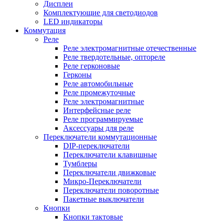
Дисплеи
Комплектующие для светодиодов
LED индикаторы
Коммутация
Реле
Реле электромагнитные отечественные
Реле твердотельные, оптореле
Реле герконовые
Герконы
Реле автомобильные
Реле промежуточные
Реле электромагнитные
Интерфейсные реле
Реле программируемые
Аксессуары для реле
Переключатели коммутационные
DIP-переключатели
Переключатели клавишные
Тумблеры
Переключатели движковые
Микро-Переключатели
Переключатели поворотные
Пакетные выключатели
Кнопки
Кнопки тактовые