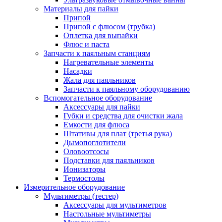
Материалы для пайки
Припой
Припой с флюсом (трубка)
Оплетка для выпайки
Флюс и паста
Запчасти к паяльным станциям
Нагревательные элементы
Насадки
Жала для паяльников
Запчасти к паяльному оборудованию
Вспомогательное оборудование
Аксессуары для пайки
Губки и средства для очистки жала
Емкости для флюса
Штативы для плат (третья рука)
Дымопоглотители
Оловоотсосы
Подставки для паяльников
Ионизаторы
Термостолы
Измерительное оборудование
Мультиметры (тестер)
Аксессуары для мультиметров
Настольные мультиметры