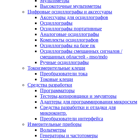
Мультиметры
Высокоточные мультиметры
Цифровые осциллографы и аксессуары
Аксессуары для осциллографов
Осциллографы
Осциллографы портативные
Аналоговые осциллографы
Комплекты осциллографов
Осциллографы на базе пк
Осциллографы смешанных сигналов /
смешанных областей - mso/mdo
Ручные осциллографы
Токоизмерительные клещи
Преобразователи тока
Токовые клещи
Средства разработки
Программаторы
Тестеры,копировщики и эмуляторы
Адаптеры для программирования микросхем
Cредства разработки и отладки для
микроконтр.
Преобразователи интерфейса
Измерительные приборы
Вольтметры
Генераторы и частотомеры