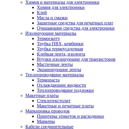
Химия и материалы для электроники
Химия для электроники
Клей
Масла и смазки
Защитные средства для печатных плат
Очищающие средства для электроники
Изолирующие материалы
Термоскотч
Трубка ПВХ, кембрики
Трубка термоусадочная
Клейкая лента, изолента
Втулки изолирующие для транзисторов
Мастичные ленты
Экранирующие ленты
Теплопроводящие материалы
Термопаста
Охлаждающие жидкости
Теплопроводящие подложки
Макетные платы
Стеклотекстолит
Макетные и печатные платы
Маркировка проводов
Принтеры этикеток и расходники
Маркеры
Кабели соединительные