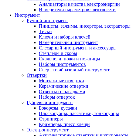
Анализаторы качества электроэнергии
Измерители параметров электросети
Инструмент
Ручной инструмент
Пинцеты, зажимы, инсерторы, экстракторы
Тиски
Ключи и наборы ключей
Измерительный инструмент
Слесарный инструмент и аксессуары
Степлеры и скобы
Скальпели, ножи и ножницы
Наборы инструментов
Сверла и абразивный инструмент
Отвертки
Монтажные отвертки
Керамические отвертки
Отвертки с насадками
Наборы отверток
Губцевый инструмент
Бокорезы, кусачки
Плоскогубцы, пассатижи, тонкогубцы
Стрипперы
Кримперы, пресс-клещи
Электроинструмент
Аккумуляторные отвертки и шуруповерты