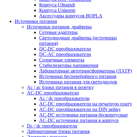
Корпуса Ultrapult
Корпуса Uninorm
Аксессуары корпусов BOPLA
Источники питания
Источники питания, драйверы
Сетевые адаптеры
Светодиодные драйверы (источники
питания)
DC-DC преобразователи
DC-AC преобразователи
Солнечные элементы
Стабилизаторы напряжения
Лабораторные автотрансформаторы (ЛАТР)
Источники бесперебойного питания
Источники питания для светодиодов
Ac / ac блоки питания в розетку
AC-DC преобразователи
Ac / dc преобразователи
AC-DC преобразователи на печатную плату
AC-DC преобразователи на DIN рейку
AC-DC источники питания бескорпусные
AC-DC источники питания в корпусе
Dc / dc преобразователи
Лабораторные блоки питания
Элементы питания