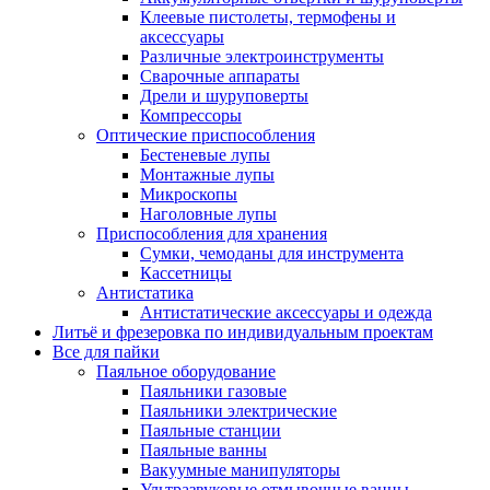
Клеевые пистолеты, термофены и
аксессуары
Различные электроинструменты
Сварочные аппараты
Дрели и шуруповерты
Компрессоры
Оптические приспособления
Бестеневые лупы
Монтажные лупы
Микроскопы
Наголовные лупы
Приспособления для хранения
Сумки, чемоданы для инструмента
Кассетницы
Антистатика
Антистатические аксессуары и одежда
Литьё и фрезеровка по индивидуальным проектам
Все для пайки
Паяльное оборудование
Паяльники газовые
Паяльники электрические
Паяльные станции
Паяльные ванны
Вакуумные манипуляторы
Ультразвуковые отмывочные ванны