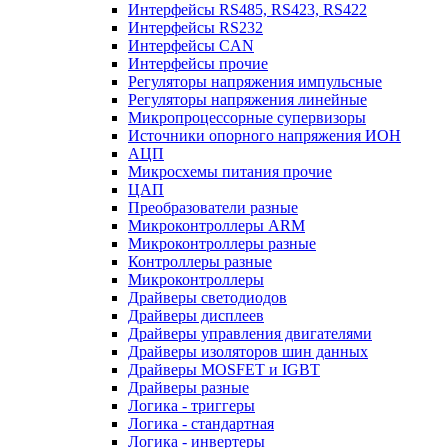
Интерфейсы RS485, RS423, RS422
Интерфейсы RS232
Интерфейсы CAN
Интерфейсы прочие
Регуляторы напряжения импульсные
Регуляторы напряжения линейные
Микропроцессорные супервизоры
Источники опорного напряжения ИОН
АЦП
Микросхемы питания прочие
ЦАП
Преобразователи разные
Микроконтроллеры ARM
Микроконтроллеры разные
Контроллеры разные
Микроконтроллеры
Драйверы светодиодов
Драйверы дисплеев
Драйверы управления двигателями
Драйверы изоляторов шин данных
Драйверы MOSFET и IGBT
Драйверы разные
Логика - триггеры
Логика - стандартная
Логика - инвертеры