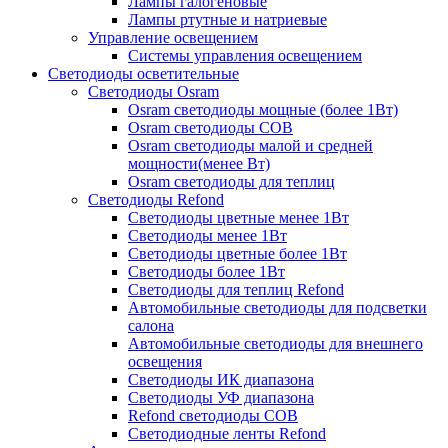
Лампы галогеновые
Лампы ртутные и натриевые
Управление освещением
Системы управления освещением
Светодиоды осветительные
Светодиоды Osram
Osram светодиоды мощные (более 1Вт)
Osram светодиоды COB
Osram светодиоды малой и средней
мощности(менее Вт)
Osram светодиоды для теплиц
Светодиоды Refond
Светодиоды цветные менее 1Вт
Светодиоды менее 1Вт
Светодиоды цветные более 1Вт
Светодиоды более 1Вт
Светодиоды для теплиц Refond
Автомобильные светодиоды для подсветки
салона
Автомобильные светодиоды для внешнего
освещения
Светодиоды ИК диапазона
Светодиоды УФ диапазона
Refond светодиоды COB
Светодиодные ленты Refond