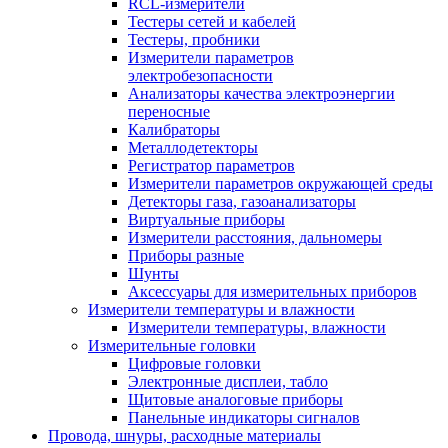
RCL-измерители
Тестеры сетей и кабелей
Тестеры, пробники
Измерители параметров
электробезопасности
Анализаторы качества электроэнергии
переносные
Калибраторы
Металлодетекторы
Регистратор параметров
Измерители параметров окружающей среды
Детекторы газа, газоанализаторы
Виртуальные приборы
Измерители расстояния, дальномеры
Приборы разные
Шунты
Аксессуары для измерительных приборов
Измерители температуры и влажности
Измерители температуры, влажности
Измерительные головки
Цифровые головки
Электронные дисплеи, табло
Щитовые аналоговые приборы
Панельные индикаторы сигналов
Провода, шнуры, расходные материалы