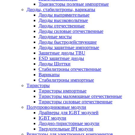
Транзисторы полевые импортные
Диоды, стабилитроны, варикапы
Диоды выпрямительные
Диоды высоковольтные
Диоды отечественные
Диоды силовые отечественные
Диодные мосты
Диоды быстродействующие
Диоды защитные импортные
Защитные диоды TBU
ESD защитные диоды
Диоды Шоттки
Стабилитроны отечественные
Варикапы
Стабилитроны импортные
Тиристоры
Тиристоры импортные
Тиристоры маломощные отечественные
Тиристоры силовые отечественные
Полупроводниковые модули
Драйверы для IGBT модулей
IGBT модули
Диодно-тиристорные модули
Твердотельные ВЧ модули
Резисторы для электронных компонентов