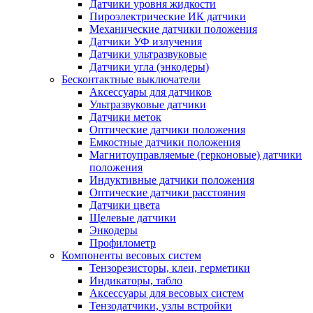
Датчики уровня жидкости
Пироэлектрические ИК датчики
Механические датчики положения
Датчики УФ излучения
Датчики ультразвуковые
Датчики угла (энкодеры)
Бесконтактные выключатели
Аксессуары для датчиков
Ультразвуковые датчики
Датчики меток
Оптические датчики положения
Емкостные датчики положения
Магнитоуправляемые (герконовые) датчики
положения
Индуктивные датчики положения
Оптические датчики расстояния
Датчики цвета
Щелевые датчики
Энкодеры
Профилометр
Компоненты весовых систем
Тензорезисторы, клеи, герметики
Индикаторы, табло
Аксессуары для весовых систем
Тензодатчики, узлы встройки