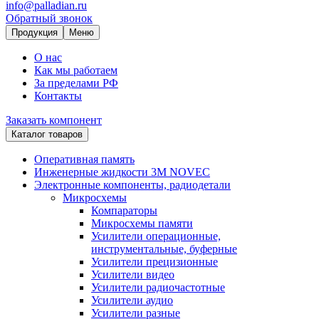
info@palladian.ru
Обратный звонок
Продукция
Меню
О нас
Как мы работаем
За пределами РФ
Контакты
Заказать компонент
Каталог товаров
Оперативная память
Инженерные жидкости 3M NOVEC
Электронные компоненты, радиодетали
Микросхемы
Компараторы
Микросхемы памяти
Усилители операционные,
инструментальные, буферные
Усилители прецизионные
Усилители видео
Усилители радиочастотные
Усилители аудио
Усилители разные