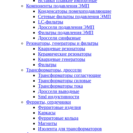
Вставки плавкие импортные
Компоненты подавления ЭМП
Конденсаторы помехоподавляющие
Сетевые фильтры подавления ЭМП
LC-фильтры
Дроссели подавления ЭМП
Фильтры подавления ЭМП
Дроссели синфазные
Резонаторы, генераторы и фильтры
Кварцевые резонаторы
Керамические резонаторы
Кварцевые генераторы
Фильтры
Трансформаторы, дроссели
Трансформаторы согласующие
Трансформаторы силовые
Трансформаторы тока
Дроссели выводные
Smd индуктивности
Ферриты, сердечники
Ферритовые изделия
Каркасы
Ферритовые кольца
Магниты
Изолента для трансформаторов