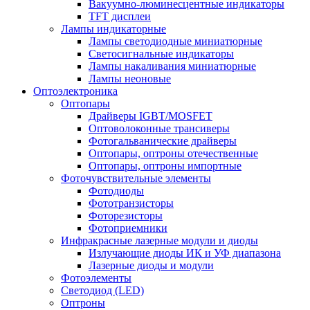
Вакуумно-люминесцентные индикаторы
TFT дисплеи
Лампы индикаторные
Лампы светодиодные миниатюрные
Светосигнальные индикаторы
Лампы накаливания миниатюрные
Лампы неоновые
Оптоэлектроника
Оптопары
Драйверы IGBT/MOSFET
Оптоволоконные трансиверы
Фотогальванические драйверы
Оптопары, оптроны отечественные
Оптопары, оптроны импортные
Фоточувствительные элементы
Фотодиоды
Фототранзисторы
Фоторезисторы
Фотоприемники
Инфракрасные лазерные модули и диоды
Излучающие диоды ИК и УФ диапазона
Лазерные диоды и модули
Фотоэлементы
Светодиод (LED)
Оптроны