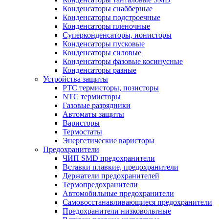
Конденсаторы снабберные
Конденсаторы подстроечные
Конденсаторы пленочные
Суперконденсаторы, ионисторы
Конденсаторы пусковые
Конденсаторы силовые
Конденсаторы фазовые косинусные
Конденсаторы разные
Устройства защиты
PTC термисторы, позисторы
NTC термисторы
Газовые разрядники
Автоматы защиты
Варисторы
Термостаты
Энергетические варисторы
Предохранители
ЧИП SMD предохранители
Вставки плавкие, предохранители
Держатели предохранителей
Термопредохранители
Автомобильные предохранители
Самовосстанавливающиеся предохранители
Предохранители низковольтные