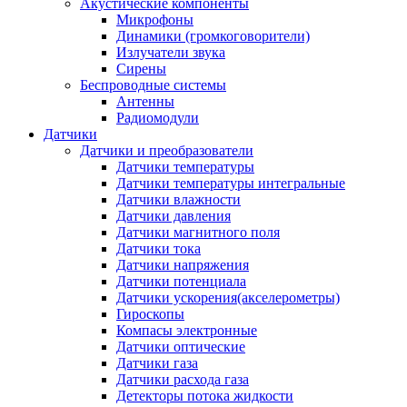
Акустические компоненты
Микрофоны
Динамики (громкоговорители)
Излучатели звука
Сирены
Беспроводные системы
Антенны
Радиомодули
Датчики
Датчики и преобразователи
Датчики температуры
Датчики температуры интегральные
Датчики влажности
Датчики давления
Датчики магнитного поля
Датчики тока
Датчики напряжения
Датчики потенциала
Датчики ускорения(акселерометры)
Гироскопы
Компасы электронные
Датчики оптические
Датчики газа
Датчики расхода газа
Детекторы потока жидкости