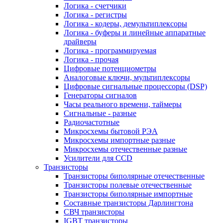
Логика - счетчики
Логика - регистры
Логика - кодеры, демультиплексоры
Логика - буферы и линейные аппаратные
драйверы
Логика - программируемая
Логика - прочая
Цифровые потенциометры
Аналоговые ключи, мультиплексоры
Цифровые сигнальные процессоры (DSP)
Генераторы сигналов
Часы реального времени, таймеры
Сигнальные - разные
Радиочастотные
Микросхемы бытовой РЭА
Микросхемы импортные разные
Микросхемы отечественные разные
Усилители для CCD
Транзисторы
Транзисторы биполярные отечественные
Транзисторы полевые отечественные
Транзисторы биполярные импортные
Составные транзисторы Дарлингтона
СВЧ транзисторы
IGBT транзисторы