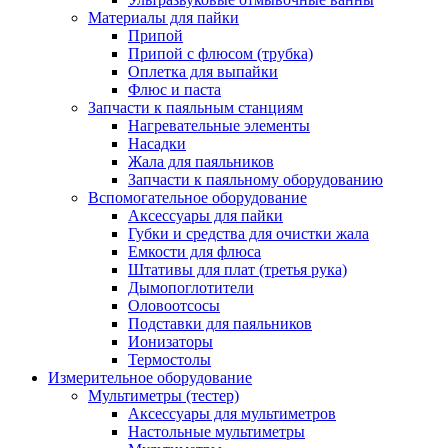
Материалы для пайки
Припой
Припой с флюсом (трубка)
Оплетка для выпайки
Флюс и паста
Запчасти к паяльным станциям
Нагревательные элементы
Насадки
Жала для паяльников
Запчасти к паяльному оборудованию
Вспомогательное оборудование
Аксессуары для пайки
Губки и средства для очистки жала
Емкости для флюса
Штативы для плат (третья рука)
Дымопоглотители
Оловоотсосы
Подставки для паяльников
Ионизаторы
Термостолы
Измерительное оборудование
Мультиметры (тестер)
Аксессуары для мультиметров
Настольные мультиметры