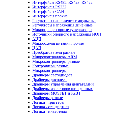
Интерфейсы RS485, RS423, RS422
Интерфейсы RS232
Интерфейсы CAN
Интерфейсы прочие
Регуляторы напряжения импульсные
Регуляторы напряжения линейные
Микропроцессорные супервизоры
Источники опорного напряжения ИОН
АЦП
Микросхемы питания прочие
ЦАП
Преобразователи разные
Микроконтроллеры ARM
Микроконтроллеры разные
Контроллеры разные
Микроконтроллеры
Драйверы светодиодов
Драйверы дисплеев
Драйверы управления двигателями
Драйверы изоляторов шин данных
Драйверы MOSFET и IGBT
Драйверы разные
Логика - триггеры
Логика - стандартная
Логика - инвертеры