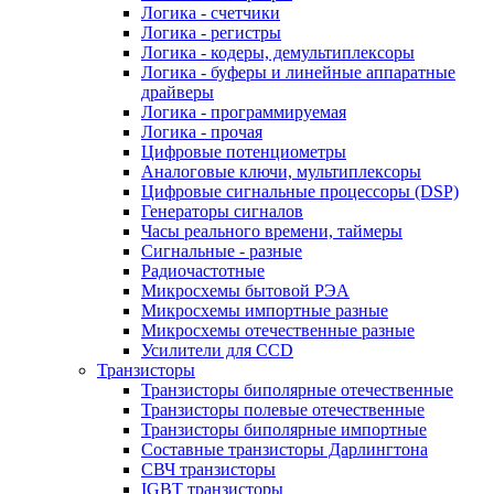
Логика - счетчики
Логика - регистры
Логика - кодеры, демультиплексоры
Логика - буферы и линейные аппаратные
драйверы
Логика - программируемая
Логика - прочая
Цифровые потенциометры
Аналоговые ключи, мультиплексоры
Цифровые сигнальные процессоры (DSP)
Генераторы сигналов
Часы реального времени, таймеры
Сигнальные - разные
Радиочастотные
Микросхемы бытовой РЭА
Микросхемы импортные разные
Микросхемы отечественные разные
Усилители для CCD
Транзисторы
Транзисторы биполярные отечественные
Транзисторы полевые отечественные
Транзисторы биполярные импортные
Составные транзисторы Дарлингтона
СВЧ транзисторы
IGBT транзисторы