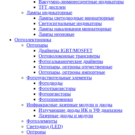
Вакуумно-люминесцентные индикаторы
TFT дисплеи
Лампы индикаторные
Лампы светодиодные миниатюрные
Светосигнальные индикаторы
Лампы накаливания миниатюрные
Лампы неоновые
Оптоэлектроника
Оптопары
Драйверы IGBT/MOSFET
Оптоволоконные трансиверы
Фотогальванические драйверы
Оптопары, оптроны отечественные
Оптопары, оптроны импортные
Фоточувствительные элементы
Фотодиоды
Фототранзисторы
Фоторезисторы
Фотоприемники
Инфракрасные лазерные модули и диоды
Излучающие диоды ИК и УФ диапазона
Лазерные диоды и модули
Фотоэлементы
Светодиод (LED)
Оптроны