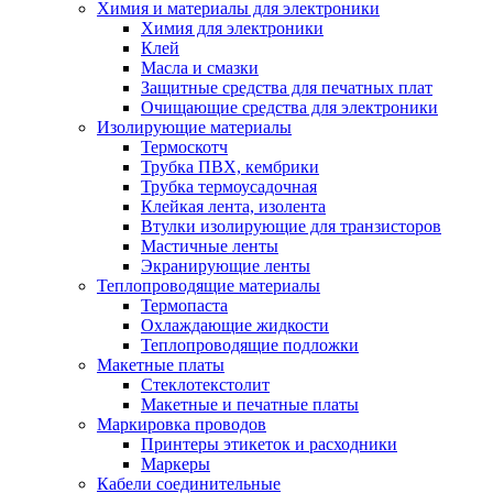
Химия и материалы для электроники
Химия для электроники
Клей
Масла и смазки
Защитные средства для печатных плат
Очищающие средства для электроники
Изолирующие материалы
Термоскотч
Трубка ПВХ, кембрики
Трубка термоусадочная
Клейкая лента, изолента
Втулки изолирующие для транзисторов
Мастичные ленты
Экранирующие ленты
Теплопроводящие материалы
Термопаста
Охлаждающие жидкости
Теплопроводящие подложки
Макетные платы
Стеклотекстолит
Макетные и печатные платы
Маркировка проводов
Принтеры этикеток и расходники
Маркеры
Кабели соединительные