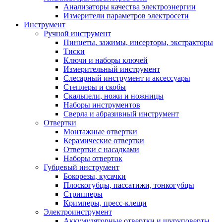
Анализаторы качества электроэнергии
Измерители параметров электросети
Инструмент
Ручной инструмент
Пинцеты, зажимы, инсерторы, экстракторы
Тиски
Ключи и наборы ключей
Измерительный инструмент
Слесарный инструмент и аксессуары
Степлеры и скобы
Скальпели, ножи и ножницы
Наборы инструментов
Сверла и абразивный инструмент
Отвертки
Монтажные отвертки
Керамические отвертки
Отвертки с насадками
Наборы отверток
Губцевый инструмент
Бокорезы, кусачки
Плоскогубцы, пассатижи, тонкогубцы
Стрипперы
Кримперы, пресс-клещи
Электроинструмент
Аккумуляторные отвертки и шуруповерты