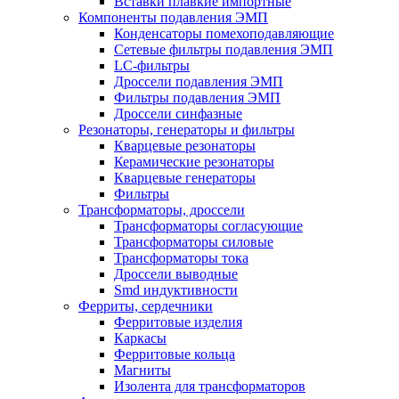
Вставки плавкие импортные
Компоненты подавления ЭМП
Конденсаторы помехоподавляющие
Сетевые фильтры подавления ЭМП
LC-фильтры
Дроссели подавления ЭМП
Фильтры подавления ЭМП
Дроссели синфазные
Резонаторы, генераторы и фильтры
Кварцевые резонаторы
Керамические резонаторы
Кварцевые генераторы
Фильтры
Трансформаторы, дроссели
Трансформаторы согласующие
Трансформаторы силовые
Трансформаторы тока
Дроссели выводные
Smd индуктивности
Ферриты, сердечники
Ферритовые изделия
Каркасы
Ферритовые кольца
Магниты
Изолента для трансформаторов