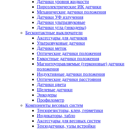
Датчики уровня жидкости
Пироэлектрические ИК датчики
Механические датчики положения
Датчики УФ излучения
Датчики ультразвуковые
Датчики угла (энкодеры)
Бесконтактные выключатели
Аксессуары для датчиков
Ультразвуковые датчики
Датчики меток
Оптические датчики положения
Емкостные датчики положения
Магнитоуправляемые (герконовые) датчики
положения
Индуктивные датчики положения
Оптические датчики расстояния
Датчики цвета
Щелевые датчики
Энкодеры
Профилометр
Компоненты весовых систем
Тензорезисторы, клеи, герметики
Индикаторы, табло
Аксессуары для весовых систем
Тензодатчики, узлы встройки