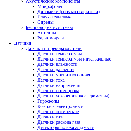
Акустические компоненты
Микрофоны
Динамики (громкоговорители)
Излучатели звука
Сирены
Беспроводные системы
Антенны
Радиомодули
Датчики
Датчики и преобразователи
Датчики температуры
Датчики температуры интегральные
Датчики влажности
Датчики давления
Датчики магнитного поля
Датчики тока
Датчики напряжения
Датчики потенциала
Датчики ускорения(акселерометры)
Гироскопы
Компасы электронные
Датчики оптические
Датчики газа
Датчики расхода газа
Детекторы потока жидкости