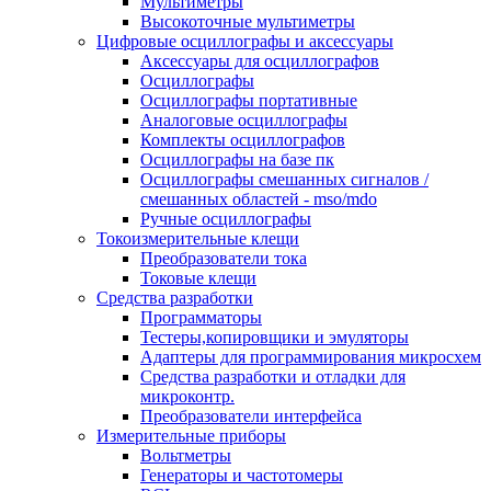
Мультиметры
Высокоточные мультиметры
Цифровые осциллографы и аксессуары
Аксессуары для осциллографов
Осциллографы
Осциллографы портативные
Аналоговые осциллографы
Комплекты осциллографов
Осциллографы на базе пк
Осциллографы смешанных сигналов /
смешанных областей - mso/mdo
Ручные осциллографы
Токоизмерительные клещи
Преобразователи тока
Токовые клещи
Средства разработки
Программаторы
Тестеры,копировщики и эмуляторы
Адаптеры для программирования микросхем
Cредства разработки и отладки для
микроконтр.
Преобразователи интерфейса
Измерительные приборы
Вольтметры
Генераторы и частотомеры