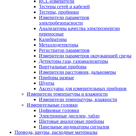
RCL-измерители
Тестеры сетей и кабелей
Тестеры, пробники
Измерители параметров
электробезопасности
Анализаторы качества электроэнергии
переносные
Калибраторы
Металлодетекторы
Регистратор параметров
Измерители параметров окружающей среды
Детекторы газа, газоанализаторы
Виртуальные приборы
Измерители расстояния, дальномеры
Приборы разные
Шунты
Аксессуары для измерительных приборов
Измерители температуры и влажности
Измерители температуры, влажности
Измерительные головки
Цифровые головки
Электронные дисплеи, табло
Щитовые аналоговые приборы
Панельные индикаторы сигналов
Провода, шнуры, расходные материалы