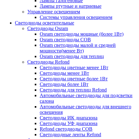
Лампы галогеновые
Лампы ртутные и натриевые
Управление освещением
Системы управления освещением
Светодиоды осветительные
Светодиоды Osram
Osram светодиоды мощные (более 1Вт)
Osram светодиоды COB
Osram светодиоды малой и средней
мощности(менее Вт)
Osram светодиоды для теплиц
Светодиоды Refond
Светодиоды цветные менее 1Вт
Светодиоды менее 1Вт
Светодиоды цветные более 1Вт
Светодиоды более 1Вт
Светодиоды для теплиц Refond
Автомобильные светодиоды для подсветки
салона
Автомобильные светодиоды для внешнего
освещения
Светодиоды ИК диапазона
Светодиоды УФ диапазона
Refond светодиоды COB
Светодиодные ленты Refond