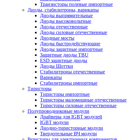
Транзисторы полевые импортные
Диоды, стабилитроны, варикапы
Диоды выпрямительные
Диоды высоковольтные
Диоды отечественные
Диоды силовые отечественные
Диодные мосты
Диоды быстродействующие
Диоды защитные импортные
Защитные диоды TBU
ESD защитные диоды
Диоды Шоттки
Стабилитроны отечественные
Варикапы
Стабилитроны импортные
Тиристоры
Тиристоры импортные
Тиристоры маломощные отечественные
Тиристоры силовые отечественные
Полупроводниковые модули
Драйверы для IGBT модулей
IGBT модули
Диодно-тиристорные модули
Твердотельные ВЧ модули
Резисторы для электронных компонентов