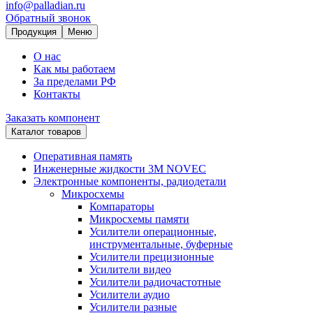
info@palladian.ru
Обратный звонок
Продукция
Меню
О нас
Как мы работаем
За пределами РФ
Контакты
Заказать компонент
Каталог товаров
Оперативная память
Инженерные жидкости 3M NOVEC
Электронные компоненты, радиодетали
Микросхемы
Компараторы
Микросхемы памяти
Усилители операционные,
инструментальные, буферные
Усилители прецизионные
Усилители видео
Усилители радиочастотные
Усилители аудио
Усилители разные