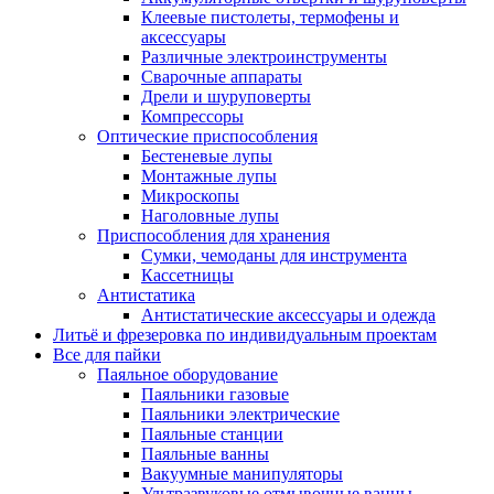
Клеевые пистолеты, термофены и
аксессуары
Различные электроинструменты
Сварочные аппараты
Дрели и шуруповерты
Компрессоры
Оптические приспособления
Бестеневые лупы
Монтажные лупы
Микроскопы
Наголовные лупы
Приспособления для хранения
Сумки, чемоданы для инструмента
Кассетницы
Антистатика
Антистатические аксессуары и одежда
Литьё и фрезеровка по индивидуальным проектам
Все для пайки
Паяльное оборудование
Паяльники газовые
Паяльники электрические
Паяльные станции
Паяльные ванны
Вакуумные манипуляторы
Ультразвуковые отмывочные ванны