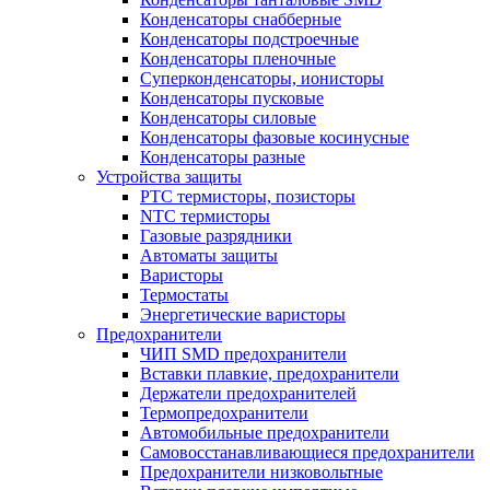
Конденсаторы снабберные
Конденсаторы подстроечные
Конденсаторы пленочные
Суперконденсаторы, ионисторы
Конденсаторы пусковые
Конденсаторы силовые
Конденсаторы фазовые косинусные
Конденсаторы разные
Устройства защиты
PTC термисторы, позисторы
NTC термисторы
Газовые разрядники
Автоматы защиты
Варисторы
Термостаты
Энергетические варисторы
Предохранители
ЧИП SMD предохранители
Вставки плавкие, предохранители
Держатели предохранителей
Термопредохранители
Автомобильные предохранители
Самовосстанавливающиеся предохранители
Предохранители низковольтные