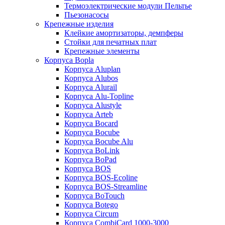
Термоэлектрические модули Пельтье
Пьезонасосы
Крепежные изделия
Клейкие амортизаторы, демпферы
Стойки для печатных плат
Крепежные элементы
Корпуса Bopla
Корпуса Aluplan
Корпуса Alubos
Корпуса Alurail
Корпуса Alu-Topline
Корпуса Alustyle
Корпуса Arteb
Корпуса Bocard
Корпуса Bocube
Корпуса Bocube Alu
Корпуса BoLink
Корпуса BoPad
Корпуса BOS
Корпуса BOS-Ecoline
Корпуса BOS-Streamline
Корпуса BoTouch
Корпуса Botego
Корпуса Circum
Корпуса CombiCard 1000-3000