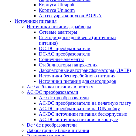
Корпуса Ultrapult
Корпуса Uninorm
Аксессуары корпусов BOPLA
Источники питания
Источники питания, драйверы
Сетевые адаптеры
Светодиодные драйверы (источники
питания)
DC-DC преобразователи
DC-AC преобразователи
Солнечные элементы
Стабилизаторы напряжения
Лабораторные автотрансформаторы (ЛАТР)
Источники бесперебойного питания
Источники питания для светодиодов
Ac / ac блоки питания в розетку
AC-DC преобразователи
Ac / dc преобразователи
AC-DC преобразователи на печатную плату
AC-DC преобразователи на DIN рейку
AC-DC источники питания бескорпусные
AC-DC источники питания в корпусе
Dc / dc преобразователи
Лабораторные блоки питания
Элементы питания