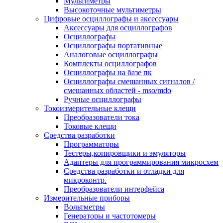
Мультиметры
Высокоточные мультиметры
Цифровые осциллографы и аксессуары
Аксессуары для осциллографов
Осциллографы
Осциллографы портативные
Аналоговые осциллографы
Комплекты осциллографов
Осциллографы на базе пк
Осциллографы смешанных сигналов /
смешанных областей - mso/mdo
Ручные осциллографы
Токоизмерительные клещи
Преобразователи тока
Токовые клещи
Средства разработки
Программаторы
Тестеры,копировщики и эмуляторы
Адаптеры для программирования микросхем
Cредства разработки и отладки для
микроконтр.
Преобразователи интерфейса
Измерительные приборы
Вольтметры
Генераторы и частотомеры