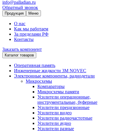
info@palladian.ru
Обратный звонок
Продукция
Меню
О нас
Как мы работаем
За пределами РФ
Контакты
Заказать компонент
Каталог товаров
Оперативная память
Инженерные жидкости 3M NOVEC
Электронные компоненты, радиодетали
Микросхемы
Компараторы
Микросхемы памяти
Усилители операционные,
инструментальные, буферные
Усилители прецизионные
Усилители видео
Усилители радиочастотные
Усилители аудио
Усилители разные