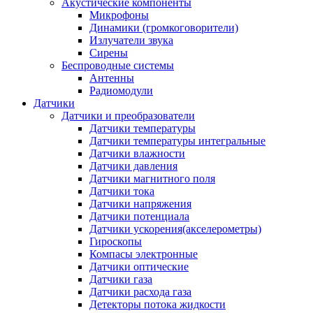
Акустические компоненты
Микрофоны
Динамики (громкоговорители)
Излучатели звука
Сирены
Беспроводные системы
Антенны
Радиомодули
Датчики
Датчики и преобразователи
Датчики температуры
Датчики температуры интегральные
Датчики влажности
Датчики давления
Датчики магнитного поля
Датчики тока
Датчики напряжения
Датчики потенциала
Датчики ускорения(акселерометры)
Гироскопы
Компасы электронные
Датчики оптические
Датчики газа
Датчики расхода газа
Детекторы потока жидкости