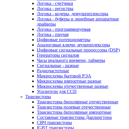
Логика - счетчики
Логика - регистры
Логика - кодеры, демультиплексоры
Логика - буферы и линейные аппаратные
драйверы
Логика - программируемая
Логика - прочая
Цифровые потенциометры
Аналоговые ключи, мультиплексоры
Цифровые сигнальные процессоры (DSP)
Генераторы сигналов
Часы реального времени, таймеры
Сигнальные - разные
Радиочастотные
Микросхемы бытовой РЭА
Микросхемы импортные разные
Микросхемы отечественные разные
Усилители для CCD
Транзисторы
Транзисторы биполярные отечественные
Транзисторы полевые отечественные
Транзисторы биполярные импортные
Составные транзисторы Дарлингтона
СВЧ транзисторы
IGBT транзисторы