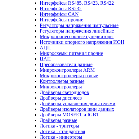
Интерфейсы RS485, RS423, RS422
Интерфейсы RS232
Интерфейсы CAN
Интерфейсы прочие
Регуляторы напряжения импульсные
Регуляторы напряжения линейные
Микропроцессорные супервизоры
Источники опорного напряжения ИОН
АЦП
Микросхемы питания прочие
ЦАП
Преобразователи разные
Микроконтроллеры ARM
Микроконтроллеры разные
Контроллеры разные
Микроконтроллеры
Драйверы светодиодов
Драйверы дисплеев
Драйверы управления двигателями
Драйверы изоляторов шин данных
Драйверы MOSFET и IGBT
Драйверы разные
Логика - триггеры
Логика - стандартная
Логика - инвертеры