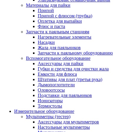
Материалы для пайки
Припой
Припой с флюсом (трубка)
Оплетка для выпайки
Флюс и паста
Запчасти к паяльным станциям
Нагревательные элементы
Насадки
Жала для паяльников
Запчасти к паяльному оборудованию
Вспомогательное оборудование
Аксессуары для пайки
Губки и средства для очистки жала
Емкости для флюса
Штативы для плат (третья рука)
Дымопоглотители
Оловоотсосы
Подставки для паяльников
Ионизаторы
Термостолы
Измерительное оборудование
Мультиметры (тестер)
Аксессуары для мультиметров
Настольные мультиметры