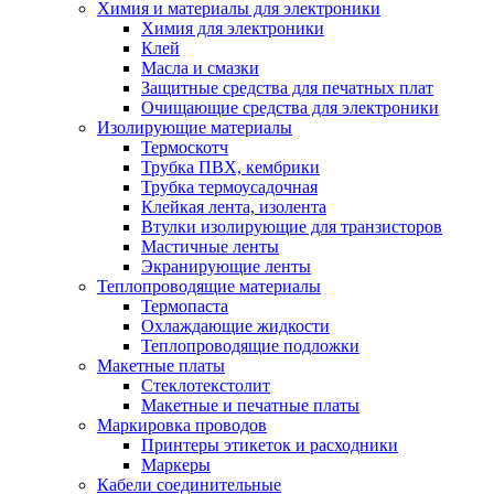
Химия и материалы для электроники
Химия для электроники
Клей
Масла и смазки
Защитные средства для печатных плат
Очищающие средства для электроники
Изолирующие материалы
Термоскотч
Трубка ПВХ, кембрики
Трубка термоусадочная
Клейкая лента, изолента
Втулки изолирующие для транзисторов
Мастичные ленты
Экранирующие ленты
Теплопроводящие материалы
Термопаста
Охлаждающие жидкости
Теплопроводящие подложки
Макетные платы
Стеклотекстолит
Макетные и печатные платы
Маркировка проводов
Принтеры этикеток и расходники
Маркеры
Кабели соединительные