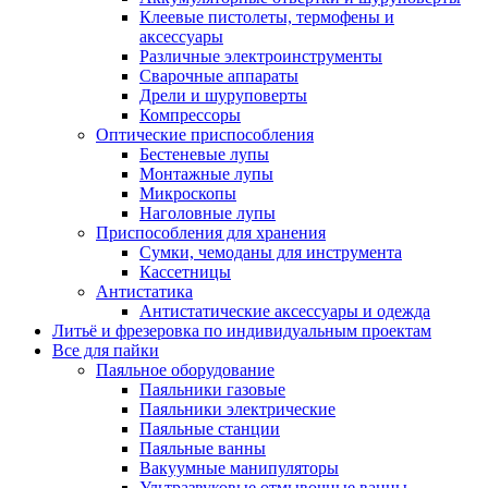
Клеевые пистолеты, термофены и
аксессуары
Различные электроинструменты
Сварочные аппараты
Дрели и шуруповерты
Компрессоры
Оптические приспособления
Бестеневые лупы
Монтажные лупы
Микроскопы
Наголовные лупы
Приспособления для хранения
Сумки, чемоданы для инструмента
Кассетницы
Антистатика
Антистатические аксессуары и одежда
Литьё и фрезеровка по индивидуальным проектам
Все для пайки
Паяльное оборудование
Паяльники газовые
Паяльники электрические
Паяльные станции
Паяльные ванны
Вакуумные манипуляторы
Ультразвуковые отмывочные ванны