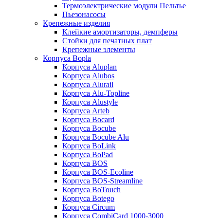
Термоэлектрические модули Пельтье
Пьезонасосы
Крепежные изделия
Клейкие амортизаторы, демпферы
Стойки для печатных плат
Крепежные элементы
Корпуса Bopla
Корпуса Aluplan
Корпуса Alubos
Корпуса Alurail
Корпуса Alu-Topline
Корпуса Alustyle
Корпуса Arteb
Корпуса Bocard
Корпуса Bocube
Корпуса Bocube Alu
Корпуса BoLink
Корпуса BoPad
Корпуса BOS
Корпуса BOS-Ecoline
Корпуса BOS-Streamline
Корпуса BoTouch
Корпуса Botego
Корпуса Circum
Корпуса CombiCard 1000-3000