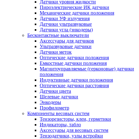
Датчики уровня жидкости
Пироэлектрические ИК датчики
Механические датчики положения
Датчики УФ излучения
Датчики ультразвуковые
Датчики угла (энкодеры)
Бесконтактные выключатели
Аксессуары для датчиков
Ультразвуковые датчики
Датчики меток
Оптические датчики положения
Емкостные датчики положения
Магнитоуправляемые (герконовые) датчики
положения
Индуктивные датчики положения
Оптические датчики расстояния
Датчики цвета
Щелевые датчики
Энкодеры
Профилометр
Компоненты весовых систем
Тензорезисторы, клеи, герметики
Индикаторы, табло
Аксессуары для весовых систем
Тензодатчики, узлы встройки