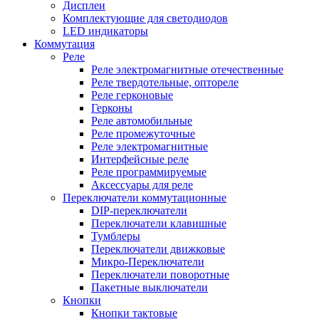
Дисплеи
Комплектующие для светодиодов
LED индикаторы
Коммутация
Реле
Реле электромагнитные отечественные
Реле твердотельные, оптореле
Реле герконовые
Герконы
Реле автомобильные
Реле промежуточные
Реле электромагнитные
Интерфейсные реле
Реле программируемые
Аксессуары для реле
Переключатели коммутационные
DIP-переключатели
Переключатели клавишные
Тумблеры
Переключатели движковые
Микро-Переключатели
Переключатели поворотные
Пакетные выключатели
Кнопки
Кнопки тактовые