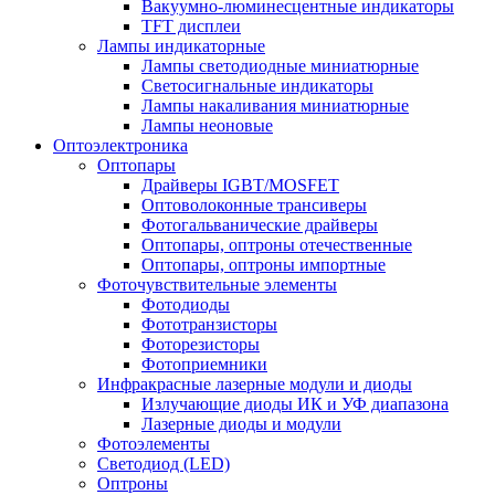
Вакуумно-люминесцентные индикаторы
TFT дисплеи
Лампы индикаторные
Лампы светодиодные миниатюрные
Светосигнальные индикаторы
Лампы накаливания миниатюрные
Лампы неоновые
Оптоэлектроника
Оптопары
Драйверы IGBT/MOSFET
Оптоволоконные трансиверы
Фотогальванические драйверы
Оптопары, оптроны отечественные
Оптопары, оптроны импортные
Фоточувствительные элементы
Фотодиоды
Фототранзисторы
Фоторезисторы
Фотоприемники
Инфракрасные лазерные модули и диоды
Излучающие диоды ИК и УФ диапазона
Лазерные диоды и модули
Фотоэлементы
Светодиод (LED)
Оптроны