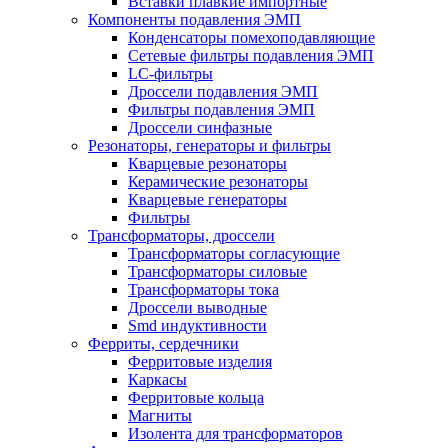
Вставки плавкие импортные
Компоненты подавления ЭМП
Конденсаторы помехоподавляющие
Сетевые фильтры подавления ЭМП
LC-фильтры
Дроссели подавления ЭМП
Фильтры подавления ЭМП
Дроссели синфазные
Резонаторы, генераторы и фильтры
Кварцевые резонаторы
Керамические резонаторы
Кварцевые генераторы
Фильтры
Трансформаторы, дроссели
Трансформаторы согласующие
Трансформаторы силовые
Трансформаторы тока
Дроссели выводные
Smd индуктивности
Ферриты, сердечники
Ферритовые изделия
Каркасы
Ферритовые кольца
Магниты
Изолента для трансформаторов