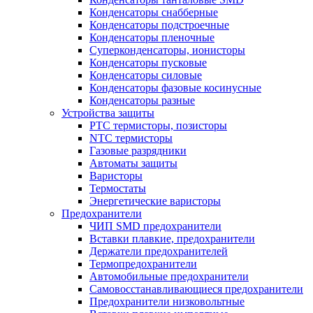
Конденсаторы снабберные
Конденсаторы подстроечные
Конденсаторы пленочные
Суперконденсаторы, ионисторы
Конденсаторы пусковые
Конденсаторы силовые
Конденсаторы фазовые косинусные
Конденсаторы разные
Устройства защиты
PTC термисторы, позисторы
NTC термисторы
Газовые разрядники
Автоматы защиты
Варисторы
Термостаты
Энергетические варисторы
Предохранители
ЧИП SMD предохранители
Вставки плавкие, предохранители
Держатели предохранителей
Термопредохранители
Автомобильные предохранители
Самовосстанавливающиеся предохранители
Предохранители низковольтные