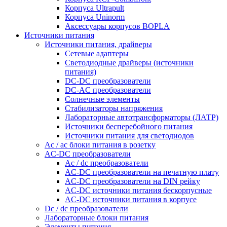
Корпуса Ultrapult
Корпуса Uninorm
Аксессуары корпусов BOPLA
Источники питания
Источники питания, драйверы
Сетевые адаптеры
Светодиодные драйверы (источники
питания)
DC-DC преобразователи
DC-AC преобразователи
Солнечные элементы
Стабилизаторы напряжения
Лабораторные автотрансформаторы (ЛАТР)
Источники бесперебойного питания
Источники питания для светодиодов
Ac / ac блоки питания в розетку
AC-DC преобразователи
Ac / dc преобразователи
AC-DC преобразователи на печатную плату
AC-DC преобразователи на DIN рейку
AC-DC источники питания бескорпусные
AC-DC источники питания в корпусе
Dc / dc преобразователи
Лабораторные блоки питания
Элементы питания