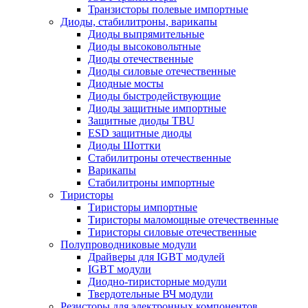
Транзисторы полевые импортные
Диоды, стабилитроны, варикапы
Диоды выпрямительные
Диоды высоковольтные
Диоды отечественные
Диоды силовые отечественные
Диодные мосты
Диоды быстродействующие
Диоды защитные импортные
Защитные диоды TBU
ESD защитные диоды
Диоды Шоттки
Стабилитроны отечественные
Варикапы
Стабилитроны импортные
Тиристоры
Тиристоры импортные
Тиристоры маломощные отечественные
Тиристоры силовые отечественные
Полупроводниковые модули
Драйверы для IGBT модулей
IGBT модули
Диодно-тиристорные модули
Твердотельные ВЧ модули
Резисторы для электронных компонентов