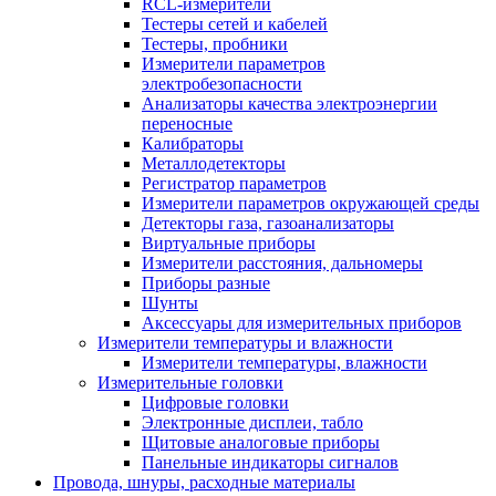
RCL-измерители
Тестеры сетей и кабелей
Тестеры, пробники
Измерители параметров
электробезопасности
Анализаторы качества электроэнергии
переносные
Калибраторы
Металлодетекторы
Регистратор параметров
Измерители параметров окружающей среды
Детекторы газа, газоанализаторы
Виртуальные приборы
Измерители расстояния, дальномеры
Приборы разные
Шунты
Аксессуары для измерительных приборов
Измерители температуры и влажности
Измерители температуры, влажности
Измерительные головки
Цифровые головки
Электронные дисплеи, табло
Щитовые аналоговые приборы
Панельные индикаторы сигналов
Провода, шнуры, расходные материалы