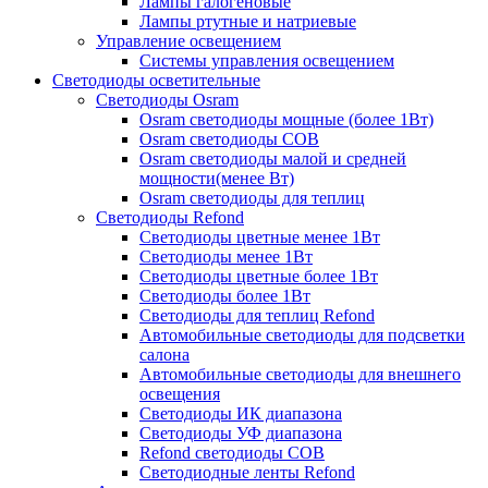
Лампы галогеновые
Лампы ртутные и натриевые
Управление освещением
Системы управления освещением
Светодиоды осветительные
Светодиоды Osram
Osram светодиоды мощные (более 1Вт)
Osram светодиоды COB
Osram светодиоды малой и средней
мощности(менее Вт)
Osram светодиоды для теплиц
Светодиоды Refond
Светодиоды цветные менее 1Вт
Светодиоды менее 1Вт
Светодиоды цветные более 1Вт
Светодиоды более 1Вт
Светодиоды для теплиц Refond
Автомобильные светодиоды для подсветки
салона
Автомобильные светодиоды для внешнего
освещения
Светодиоды ИК диапазона
Светодиоды УФ диапазона
Refond светодиоды COB
Светодиодные ленты Refond