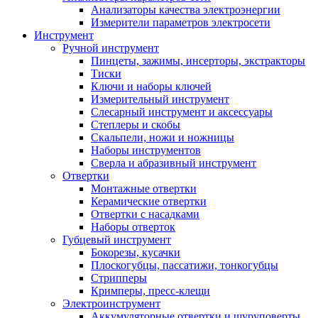
Анализаторы качества электроэнергии
Измерители параметров электросети
Инструмент
Ручной инструмент
Пинцеты, зажимы, инсерторы, экстракторы
Тиски
Ключи и наборы ключей
Измерительный инструмент
Слесарный инструмент и аксессуары
Степлеры и скобы
Скальпели, ножи и ножницы
Наборы инструментов
Сверла и абразивный инструмент
Отвертки
Монтажные отвертки
Керамические отвертки
Отвертки с насадками
Наборы отверток
Губцевый инструмент
Бокорезы, кусачки
Плоскогубцы, пассатижи, тонкогубцы
Стрипперы
Кримперы, пресс-клещи
Электроинструмент
Аккумуляторные отвертки и шуруповерты