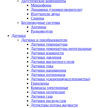
Акустические компоненты
Микрофоны
Динамики (громкоговорители)
Излучатели звука
Сирены
Беспроводные системы
Антенны
Радиомодули
Датчики
Датчики и преобразователи
Датчики температуры
Датчики температуры интегральные
Датчики влажности
Датчики давления
Датчики магнитного поля
Датчики тока
Датчики напряжения
Датчики потенциала
Датчики ускорения(акселерометры)
Гироскопы
Компасы электронные
Датчики оптические
Датчики газа
Датчики расхода газа
Детекторы потока жидкости