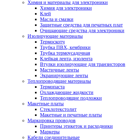
Химия и материалы для электроники
Химия для электроники
Клей
Масла и смазки
Защитные средства для печатных плат
Очищающие средства для электроники
Изолирующие материалы
Термоскотч
Трубка ПВХ, кембрики
Трубка термоусадочная
Клейкая лента, изолента
Втулки изолирующие для транзисторов
Мастичные ленты
Экранирующие ленты
Теплопроводящие материалы
Термопаста
Охлаждающие жидкости
Теплопроводящие подложки
Макетные платы
Стеклотекстолит
Макетные и печатные платы
Маркировка проводов
Принтеры этикеток и расходники
Маркеры
Кабели соединительные