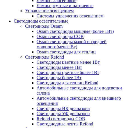
Лампы галогеновые
Лампы ртутные и натриевые
Управление освещением
Системы управления освещением
Светодиоды осветительные
Светодиоды Osram
Osram светодиоды мощные (более 1Вт)
Osram светодиоды COB
Osram светодиоды малой и средней
мощности(менее Вт)
Osram светодиоды для теплиц
Светодиоды Refond
Светодиоды цветные менее 1Вт
Светодиоды менее 1Вт
Светодиоды цветные более 1Вт
Светодиоды более 1Вт
Светодиоды для теплиц Refond
Автомобильные светодиоды для подсветки
салона
Автомобильные светодиоды для внешнего
освещения
Светодиоды ИК диапазона
Светодиоды УФ диапазона
Refond светодиоды COB
Светодиодные ленты Refond