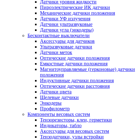
Датчики уровня жидкости
Пироэлектрические ИК датчики
Механические датчики положения
Датчики УФ излучения
Датчики ультразвуковые
Датчики угла (энкодеры)
Бесконтактные выключатели
Аксессуары для датчиков
Ультразвуковые датчики
Датчики меток
Оптические датчики положения
Емкостные датчики положения
Магнитоуправляемые (герконовые) датчики
положения
Индуктивные датчики положения
Оптические датчики расстояния
Датчики цвета
Щелевые датчики
Энкодеры
Профилометр
Компоненты весовых систем
Тензорезисторы, клеи, герметики
Индикаторы, табло
Аксессуары для весовых систем
Тензодатчики, узлы встройки