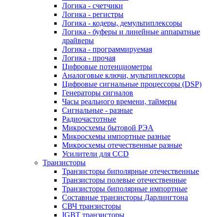
Логика - счетчики
Логика - регистры
Логика - кодеры, демультиплексоры
Логика - буферы и линейные аппаратные
драйверы
Логика - программируемая
Логика - прочая
Цифровые потенциометры
Аналоговые ключи, мультиплексоры
Цифровые сигнальные процессоры (DSP)
Генераторы сигналов
Часы реального времени, таймеры
Сигнальные - разные
Радиочастотные
Микросхемы бытовой РЭА
Микросхемы импортные разные
Микросхемы отечественные разные
Усилители для CCD
Транзисторы
Транзисторы биполярные отечественные
Транзисторы полевые отечественные
Транзисторы биполярные импортные
Составные транзисторы Дарлингтона
СВЧ транзисторы
IGBT транзисторы