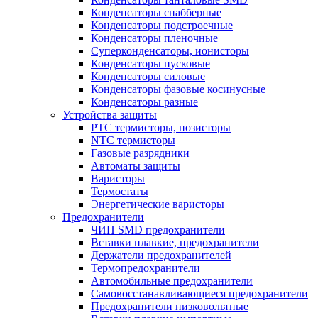
Конденсаторы снабберные
Конденсаторы подстроечные
Конденсаторы пленочные
Суперконденсаторы, ионисторы
Конденсаторы пусковые
Конденсаторы силовые
Конденсаторы фазовые косинусные
Конденсаторы разные
Устройства защиты
PTC термисторы, позисторы
NTC термисторы
Газовые разрядники
Автоматы защиты
Варисторы
Термостаты
Энергетические варисторы
Предохранители
ЧИП SMD предохранители
Вставки плавкие, предохранители
Держатели предохранителей
Термопредохранители
Автомобильные предохранители
Самовосстанавливающиеся предохранители
Предохранители низковольтные