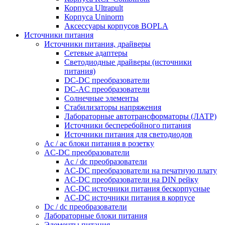
Корпуса Ultrapult
Корпуса Uninorm
Аксессуары корпусов BOPLA
Источники питания
Источники питания, драйверы
Сетевые адаптеры
Светодиодные драйверы (источники
питания)
DC-DC преобразователи
DC-AC преобразователи
Солнечные элементы
Стабилизаторы напряжения
Лабораторные автотрансформаторы (ЛАТР)
Источники бесперебойного питания
Источники питания для светодиодов
Ac / ac блоки питания в розетку
AC-DC преобразователи
Ac / dc преобразователи
AC-DC преобразователи на печатную плату
AC-DC преобразователи на DIN рейку
AC-DC источники питания бескорпусные
AC-DC источники питания в корпусе
Dc / dc преобразователи
Лабораторные блоки питания
Элементы питания