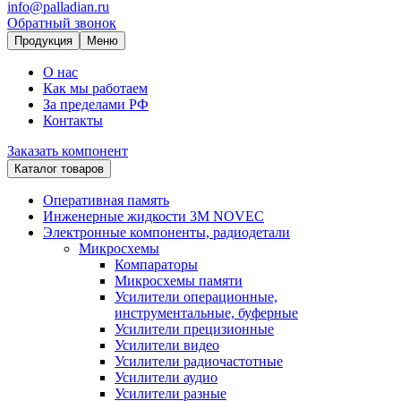
info@palladian.ru
Обратный звонок
Продукция
Меню
О нас
Как мы работаем
За пределами РФ
Контакты
Заказать компонент
Каталог товаров
Оперативная память
Инженерные жидкости 3M NOVEC
Электронные компоненты, радиодетали
Микросхемы
Компараторы
Микросхемы памяти
Усилители операционные,
инструментальные, буферные
Усилители прецизионные
Усилители видео
Усилители радиочастотные
Усилители аудио
Усилители разные