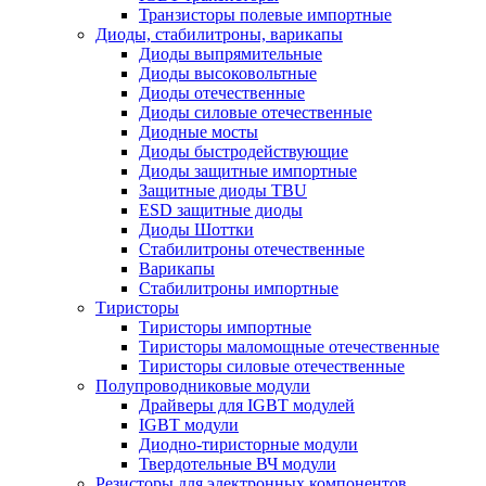
Транзисторы полевые импортные
Диоды, стабилитроны, варикапы
Диоды выпрямительные
Диоды высоковольтные
Диоды отечественные
Диоды силовые отечественные
Диодные мосты
Диоды быстродействующие
Диоды защитные импортные
Защитные диоды TBU
ESD защитные диоды
Диоды Шоттки
Стабилитроны отечественные
Варикапы
Стабилитроны импортные
Тиристоры
Тиристоры импортные
Тиристоры маломощные отечественные
Тиристоры силовые отечественные
Полупроводниковые модули
Драйверы для IGBT модулей
IGBT модули
Диодно-тиристорные модули
Твердотельные ВЧ модули
Резисторы для электронных компонентов