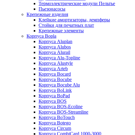
Термоэлектрические модули Пельтье
Пьезонасосы
Крепежные изделия
Клейкие амортизаторы, демпферы
Стойки для печатных плат
Крепежные элементы
Корпуса Bopla
Корпуса Aluplan
Корпуса Alubos
Корпуса Alurail
Корпуса Alu-Topline
Корпуса Alustyle
Корпуса Arteb
Корпуса Bocard
Корпуса Bocube
Корпуса Bocube Alu
Корпуса BoLink
Корпуса BoPad
Корпуса BOS
Корпуса BOS-Ecoline
Корпуса BOS-Streamline
Корпуса BoTouch
Корпуса Botego
Корпуса Circum
Корпуса CombiCard 1000-3000