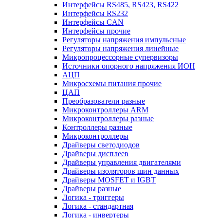
Интерфейсы RS485, RS423, RS422
Интерфейсы RS232
Интерфейсы CAN
Интерфейсы прочие
Регуляторы напряжения импульсные
Регуляторы напряжения линейные
Микропроцессорные супервизоры
Источники опорного напряжения ИОН
АЦП
Микросхемы питания прочие
ЦАП
Преобразователи разные
Микроконтроллеры ARM
Микроконтроллеры разные
Контроллеры разные
Микроконтроллеры
Драйверы светодиодов
Драйверы дисплеев
Драйверы управления двигателями
Драйверы изоляторов шин данных
Драйверы MOSFET и IGBT
Драйверы разные
Логика - триггеры
Логика - стандартная
Логика - инвертеры