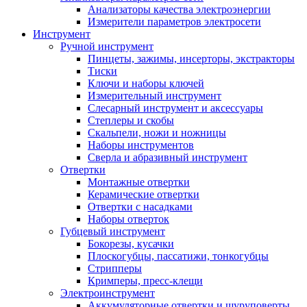
Анализаторы качества электроэнергии
Измерители параметров электросети
Инструмент
Ручной инструмент
Пинцеты, зажимы, инсерторы, экстракторы
Тиски
Ключи и наборы ключей
Измерительный инструмент
Слесарный инструмент и аксессуары
Степлеры и скобы
Скальпели, ножи и ножницы
Наборы инструментов
Сверла и абразивный инструмент
Отвертки
Монтажные отвертки
Керамические отвертки
Отвертки с насадками
Наборы отверток
Губцевый инструмент
Бокорезы, кусачки
Плоскогубцы, пассатижи, тонкогубцы
Стрипперы
Кримперы, пресс-клещи
Электроинструмент
Аккумуляторные отвертки и шуруповерты