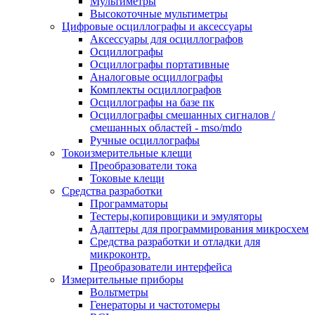
Мультиметры
Высокоточные мультиметры
Цифровые осциллографы и аксессуары
Аксессуары для осциллографов
Осциллографы
Осциллографы портативные
Аналоговые осциллографы
Комплекты осциллографов
Осциллографы на базе пк
Осциллографы смешанных сигналов /
смешанных областей - mso/mdo
Ручные осциллографы
Токоизмерительные клещи
Преобразователи тока
Токовые клещи
Средства разработки
Программаторы
Тестеры,копировщики и эмуляторы
Адаптеры для программирования микросхем
Cредства разработки и отладки для
микроконтр.
Преобразователи интерфейса
Измерительные приборы
Вольтметры
Генераторы и частотомеры