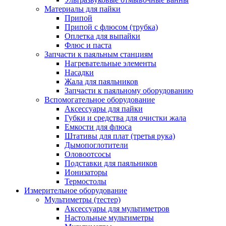
Материалы для пайки
Припой
Припой с флюсом (трубка)
Оплетка для выпайки
Флюс и паста
Запчасти к паяльным станциям
Нагревательные элементы
Насадки
Жала для паяльников
Запчасти к паяльному оборудованию
Вспомогательное оборудование
Аксессуары для пайки
Губки и средства для очистки жала
Емкости для флюса
Штативы для плат (третья рука)
Дымопоглотители
Оловоотсосы
Подставки для паяльников
Ионизаторы
Термостолы
Измерительное оборудование
Мультиметры (тестер)
Аксессуары для мультиметров
Настольные мультиметры