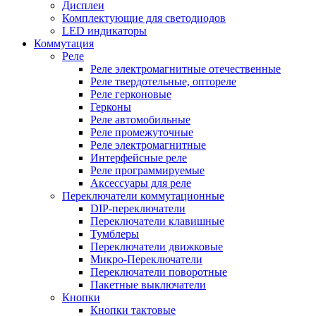
Дисплеи
Комплектующие для светодиодов
LED индикаторы
Коммутация
Реле
Реле электромагнитные отечественные
Реле твердотельные, оптореле
Реле герконовые
Герконы
Реле автомобильные
Реле промежуточные
Реле электромагнитные
Интерфейсные реле
Реле программируемые
Аксессуары для реле
Переключатели коммутационные
DIP-переключатели
Переключатели клавишные
Тумблеры
Переключатели движковые
Микро-Переключатели
Переключатели поворотные
Пакетные выключатели
Кнопки
Кнопки тактовые