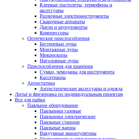
Клеевые пистолеты, термофены и
аксессуары
Различные электроинструменты
Сварочные аппараты
Дрели и шуруповерты
Компрессоры
Оптические приспособления
Бестеневые лупы
Монтажные лупы
Микроскопы
Наголовные лупы
Приспособления для хранения
Сумки, чемоданы для инструмента
Кассетницы
Антистатика
Антистатические аксессуары и одежда
Литьё и фрезеровка по индивидуальным проектам
Все для пайки
Паяльное оборудование
Паяльники газовые
Паяльники электрические
Паяльные станции
Паяльные ванны
Вакуумные манипуляторы
Ультразвуковые отмывочные ванны