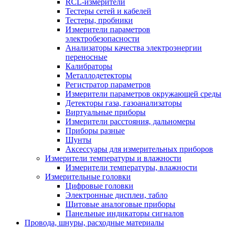
RCL-измерители
Тестеры сетей и кабелей
Тестеры, пробники
Измерители параметров
электробезопасности
Анализаторы качества электроэнергии
переносные
Калибраторы
Металлодетекторы
Регистратор параметров
Измерители параметров окружающей среды
Детекторы газа, газоанализаторы
Виртуальные приборы
Измерители расстояния, дальномеры
Приборы разные
Шунты
Аксессуары для измерительных приборов
Измерители температуры и влажности
Измерители температуры, влажности
Измерительные головки
Цифровые головки
Электронные дисплеи, табло
Щитовые аналоговые приборы
Панельные индикаторы сигналов
Провода, шнуры, расходные материалы