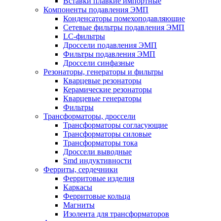
Вставки плавкие импортные
Компоненты подавления ЭМП
Конденсаторы помехоподавляющие
Сетевые фильтры подавления ЭМП
LC-фильтры
Дроссели подавления ЭМП
Фильтры подавления ЭМП
Дроссели синфазные
Резонаторы, генераторы и фильтры
Кварцевые резонаторы
Керамические резонаторы
Кварцевые генераторы
Фильтры
Трансформаторы, дроссели
Трансформаторы согласующие
Трансформаторы силовые
Трансформаторы тока
Дроссели выводные
Smd индуктивности
Ферриты, сердечники
Ферритовые изделия
Каркасы
Ферритовые кольца
Магниты
Изолента для трансформаторов