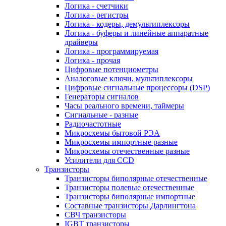
Логика - счетчики
Логика - регистры
Логика - кодеры, демультиплексоры
Логика - буферы и линейные аппаратные
драйверы
Логика - программируемая
Логика - прочая
Цифровые потенциометры
Аналоговые ключи, мультиплексоры
Цифровые сигнальные процессоры (DSP)
Генераторы сигналов
Часы реального времени, таймеры
Сигнальные - разные
Радиочастотные
Микросхемы бытовой РЭА
Микросхемы импортные разные
Микросхемы отечественные разные
Усилители для CCD
Транзисторы
Транзисторы биполярные отечественные
Транзисторы полевые отечественные
Транзисторы биполярные импортные
Составные транзисторы Дарлингтона
СВЧ транзисторы
IGBT транзисторы