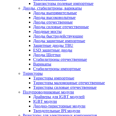
Транзисторы полевые импортные
Диоды, стабилитроны, варикапы
Диоды выпрямительные
Диоды высоковольтные
Диоды отечественные
Диоды силовые отечественные
Диодные мосты
Диоды быстродействующие
Диоды защитные импортные
Защитные диоды TBU
ESD защитные диоды
Диоды Шоттки
Стабилитроны отечественные
Варикапы
Стабилитроны импортные
Тиристоры
Тиристоры импортные
Тиристоры маломощные отечественные
Тиристоры силовые отечественные
Полупроводниковые модули
Драйверы для IGBT модулей
IGBT модули
Диодно-тиристорные модули
Твердотельные ВЧ модули
Резисторы для электронных компонентов