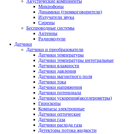
Акустические компоненты
Микрофоны
Динамики (громкоговорители)
Излучатели звука
Сирены
Беспроводные системы
Антенны
Радиомодули
Датчики
Датчики и преобразователи
Датчики температуры
Датчики температуры интегральные
Датчики влажности
Датчики давления
Датчики магнитного поля
Датчики тока
Датчики напряжения
Датчики потенциала
Датчики ускорения(акселерометры)
Гироскопы
Компасы электронные
Датчики оптические
Датчики газа
Датчики расхода газа
Детекторы потока жидкости