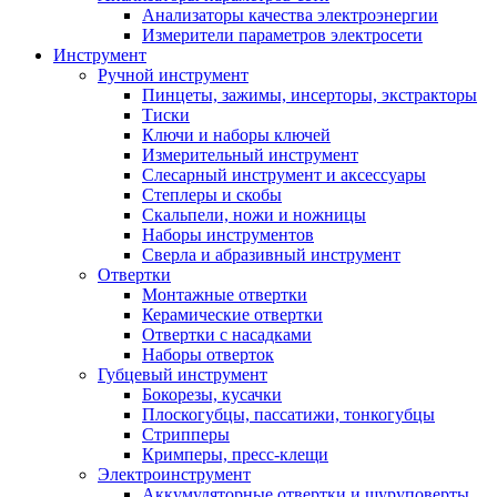
Анализаторы качества электроэнергии
Измерители параметров электросети
Инструмент
Ручной инструмент
Пинцеты, зажимы, инсерторы, экстракторы
Тиски
Ключи и наборы ключей
Измерительный инструмент
Слесарный инструмент и аксессуары
Степлеры и скобы
Скальпели, ножи и ножницы
Наборы инструментов
Сверла и абразивный инструмент
Отвертки
Монтажные отвертки
Керамические отвертки
Отвертки с насадками
Наборы отверток
Губцевый инструмент
Бокорезы, кусачки
Плоскогубцы, пассатижи, тонкогубцы
Стрипперы
Кримперы, пресс-клещи
Электроинструмент
Аккумуляторные отвертки и шуруповерты