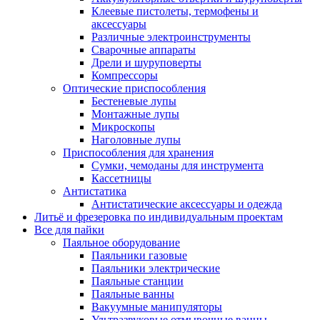
Клеевые пистолеты, термофены и
аксессуары
Различные электроинструменты
Сварочные аппараты
Дрели и шуруповерты
Компрессоры
Оптические приспособления
Бестеневые лупы
Монтажные лупы
Микроскопы
Наголовные лупы
Приспособления для хранения
Сумки, чемоданы для инструмента
Кассетницы
Антистатика
Антистатические аксессуары и одежда
Литьё и фрезеровка по индивидуальным проектам
Все для пайки
Паяльное оборудование
Паяльники газовые
Паяльники электрические
Паяльные станции
Паяльные ванны
Вакуумные манипуляторы
Ультразвуковые отмывочные ванны