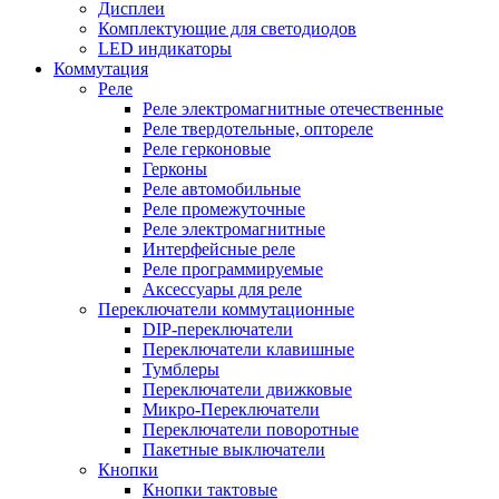
Дисплеи
Комплектующие для светодиодов
LED индикаторы
Коммутация
Реле
Реле электромагнитные отечественные
Реле твердотельные, оптореле
Реле герконовые
Герконы
Реле автомобильные
Реле промежуточные
Реле электромагнитные
Интерфейсные реле
Реле программируемые
Аксессуары для реле
Переключатели коммутационные
DIP-переключатели
Переключатели клавишные
Тумблеры
Переключатели движковые
Микро-Переключатели
Переключатели поворотные
Пакетные выключатели
Кнопки
Кнопки тактовые