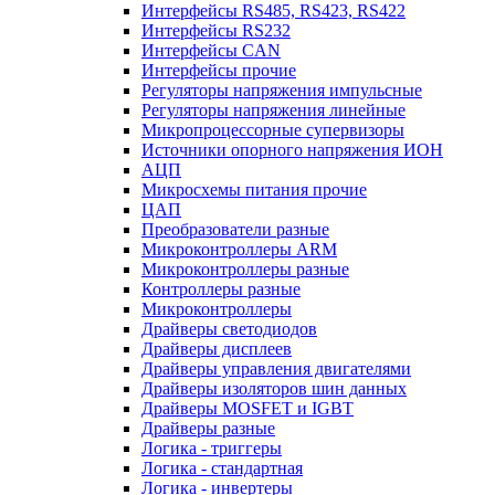
Интерфейсы RS485, RS423, RS422
Интерфейсы RS232
Интерфейсы CAN
Интерфейсы прочие
Регуляторы напряжения импульсные
Регуляторы напряжения линейные
Микропроцессорные супервизоры
Источники опорного напряжения ИОН
АЦП
Микросхемы питания прочие
ЦАП
Преобразователи разные
Микроконтроллеры ARM
Микроконтроллеры разные
Контроллеры разные
Микроконтроллеры
Драйверы светодиодов
Драйверы дисплеев
Драйверы управления двигателями
Драйверы изоляторов шин данных
Драйверы MOSFET и IGBT
Драйверы разные
Логика - триггеры
Логика - стандартная
Логика - инвертеры