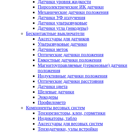
Датчики уровня жидкости
Пироэлектрические ИК датчики
Механические датчики положения
Датчики УФ излучения
Датчики ультразвуковые
Датчики угла (энкодеры)
Бесконтактные выключатели
Аксессуары для датчиков
Ультразвуковые датчики
Датчики меток
Оптические датчики положения
Емкостные датчики положения
Магнитоуправляемые (герконовые) датчики
положения
Индуктивные датчики положения
Оптические датчики расстояния
Датчики цвета
Щелевые датчики
Энкодеры
Профилометр
Компоненты весовых систем
Тензорезисторы, клеи, герметики
Индикаторы, табло
Аксессуары для весовых систем
Тензодатчики, узлы встройки