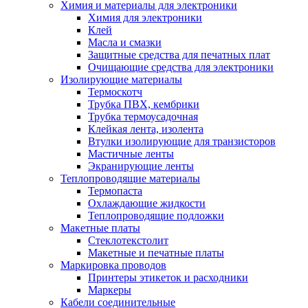
Химия и материалы для электроники
Химия для электроники
Клей
Масла и смазки
Защитные средства для печатных плат
Очищающие средства для электроники
Изолирующие материалы
Термоскотч
Трубка ПВХ, кембрики
Трубка термоусадочная
Клейкая лента, изолента
Втулки изолирующие для транзисторов
Мастичные ленты
Экранирующие ленты
Теплопроводящие материалы
Термопаста
Охлаждающие жидкости
Теплопроводящие подложки
Макетные платы
Стеклотекстолит
Макетные и печатные платы
Маркировка проводов
Принтеры этикеток и расходники
Маркеры
Кабели соединительные