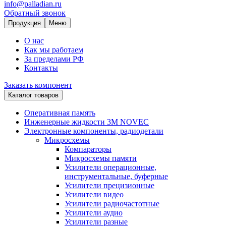
info@palladian.ru
Обратный звонок
Продукция
Меню
О нас
Как мы работаем
За пределами РФ
Контакты
Заказать компонент
Каталог товаров
Оперативная память
Инженерные жидкости 3M NOVEC
Электронные компоненты, радиодетали
Микросхемы
Компараторы
Микросхемы памяти
Усилители операционные,
инструментальные, буферные
Усилители прецизионные
Усилители видео
Усилители радиочастотные
Усилители аудио
Усилители разные