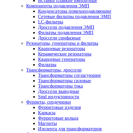
Вставки плавкие импортные
Компоненты подавления ЭМП
Конденсаторы помехоподавляющие
Сетевые фильтры подавления ЭМП
LC-фильтры
Дроссели подавления ЭМП
Фильтры подавления ЭМП
Дроссели синфазные
Резонаторы, генераторы и фильтры
Кварцевые резонаторы
Керамические резонаторы
Кварцевые генераторы
Фильтры
Трансформаторы, дроссели
Трансформаторы согласующие
Трансформаторы силовые
Трансформаторы тока
Дроссели выводные
Smd индуктивности
Ферриты, сердечники
Ферритовые изделия
Каркасы
Ферритовые кольца
Магниты
Изолента для трансформаторов