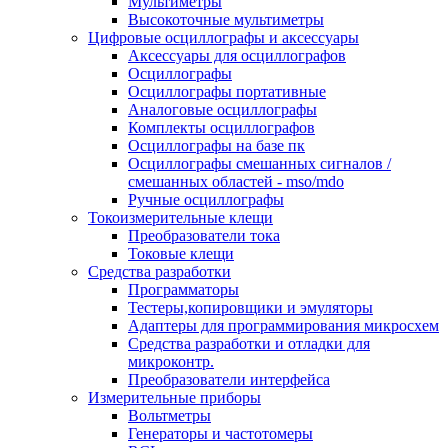
Мультиметры
Высокоточные мультиметры
Цифровые осциллографы и аксессуары
Аксессуары для осциллографов
Осциллографы
Осциллографы портативные
Аналоговые осциллографы
Комплекты осциллографов
Осциллографы на базе пк
Осциллографы смешанных сигналов /
смешанных областей - mso/mdo
Ручные осциллографы
Токоизмерительные клещи
Преобразователи тока
Токовые клещи
Средства разработки
Программаторы
Тестеры,копировщики и эмуляторы
Адаптеры для программирования микросхем
Cредства разработки и отладки для
микроконтр.
Преобразователи интерфейса
Измерительные приборы
Вольтметры
Генераторы и частотомеры