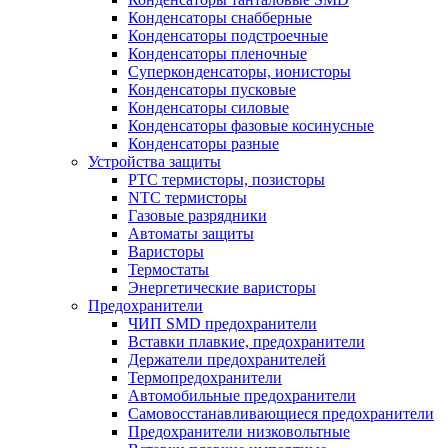
Конденсаторы снабберные
Конденсаторы подстроечные
Конденсаторы пленочные
Суперконденсаторы, ионисторы
Конденсаторы пусковые
Конденсаторы силовые
Конденсаторы фазовые косинусные
Конденсаторы разные
Устройства защиты
PTC термисторы, позисторы
NTC термисторы
Газовые разрядники
Автоматы защиты
Варисторы
Термостаты
Энергетические варисторы
Предохранители
ЧИП SMD предохранители
Вставки плавкие, предохранители
Держатели предохранителей
Термопредохранители
Автомобильные предохранители
Самовосстанавливающиеся предохранители
Предохранители низковольтные