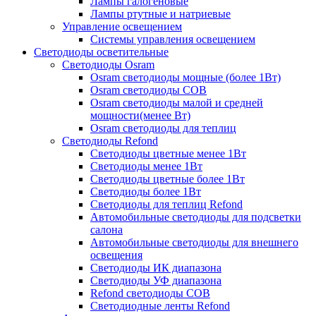
Лампы галогеновые
Лампы ртутные и натриевые
Управление освещением
Системы управления освещением
Светодиоды осветительные
Светодиоды Osram
Osram светодиоды мощные (более 1Вт)
Osram светодиоды COB
Osram светодиоды малой и средней
мощности(менее Вт)
Osram светодиоды для теплиц
Светодиоды Refond
Светодиоды цветные менее 1Вт
Светодиоды менее 1Вт
Светодиоды цветные более 1Вт
Светодиоды более 1Вт
Светодиоды для теплиц Refond
Автомобильные светодиоды для подсветки
салона
Автомобильные светодиоды для внешнего
освещения
Светодиоды ИК диапазона
Светодиоды УФ диапазона
Refond светодиоды COB
Светодиодные ленты Refond