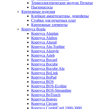
Термоэлектрические модули Пельтье
Пьезонасосы
Крепежные изделия
Клейкие амортизаторы, демпферы
Стойки для печатных плат
Крепежные элементы
Корпуса Bopla
Корпуса Aluplan
Корпуса Alubos
Корпуса Alurail
Корпуса Alu-Topline
Корпуса Alustyle
Корпуса Arteb
Корпуса Bocard
Корпуса Bocube
Корпуса Bocube Alu
Корпуса BoLink
Корпуса BoPad
Корпуса BOS
Корпуса BOS-Ecoline
Корпуса BOS-Streamline
Корпуса BoTouch
Корпуса Botego
Корпуса Circum
Корпуса CombiCard 1000-3000