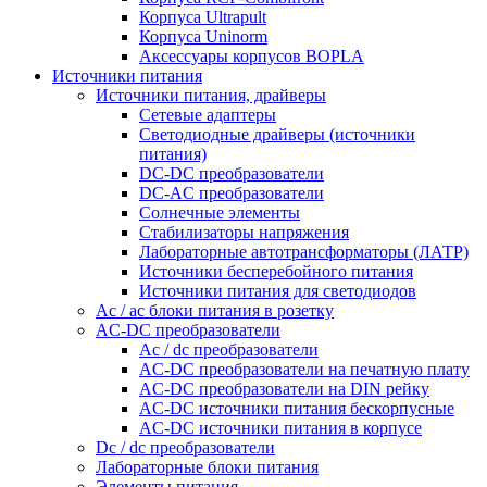
Корпуса Ultrapult
Корпуса Uninorm
Аксессуары корпусов BOPLA
Источники питания
Источники питания, драйверы
Сетевые адаптеры
Светодиодные драйверы (источники
питания)
DC-DC преобразователи
DC-AC преобразователи
Солнечные элементы
Стабилизаторы напряжения
Лабораторные автотрансформаторы (ЛАТР)
Источники бесперебойного питания
Источники питания для светодиодов
Ac / ac блоки питания в розетку
AC-DC преобразователи
Ac / dc преобразователи
AC-DC преобразователи на печатную плату
AC-DC преобразователи на DIN рейку
AC-DC источники питания бескорпусные
AC-DC источники питания в корпусе
Dc / dc преобразователи
Лабораторные блоки питания
Элементы питания