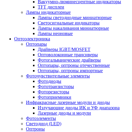
Вакуумно-люминесцентные индикаторы
TFT дисплеи
Лампы индикаторные
Лампы светодиодные миниатюрные
Светосигнальные индикаторы
Лампы накаливания миниатюрные
Лампы неоновые
Оптоэлектроника
Оптопары
Драйверы IGBT/MOSFET
Оптоволоконные трансиверы
Фотогальванические драйверы
Оптопары, оптроны отечественные
Оптопары, оптроны импортные
Фоточувствительные элементы
Фотодиоды
Фототранзисторы
Фоторезисторы
Фотоприемники
Инфракрасные лазерные модули и диоды
Излучающие диоды ИК и УФ диапазона
Лазерные диоды и модули
Фотоэлементы
Светодиод (LED)
Оптроны