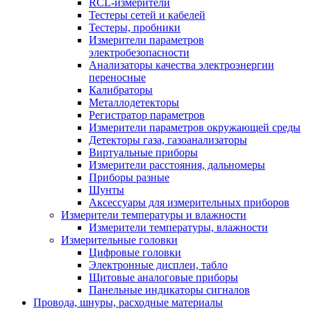
RCL-измерители
Тестеры сетей и кабелей
Тестеры, пробники
Измерители параметров
электробезопасности
Анализаторы качества электроэнергии
переносные
Калибраторы
Металлодетекторы
Регистратор параметров
Измерители параметров окружающей среды
Детекторы газа, газоанализаторы
Виртуальные приборы
Измерители расстояния, дальномеры
Приборы разные
Шунты
Аксессуары для измерительных приборов
Измерители температуры и влажности
Измерители температуры, влажности
Измерительные головки
Цифровые головки
Электронные дисплеи, табло
Щитовые аналоговые приборы
Панельные индикаторы сигналов
Провода, шнуры, расходные материалы