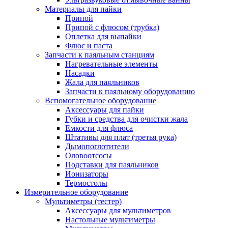
Материалы для пайки
Припой
Припой с флюсом (трубка)
Оплетка для выпайки
Флюс и паста
Запчасти к паяльным станциям
Нагревательные элементы
Насадки
Жала для паяльников
Запчасти к паяльному оборудованию
Вспомогательное оборудование
Аксессуары для пайки
Губки и средства для очистки жала
Емкости для флюса
Штативы для плат (третья рука)
Дымопоглотители
Оловоотсосы
Подставки для паяльников
Ионизаторы
Термостолы
Измерительное оборудование
Мультиметры (тестер)
Аксессуары для мультиметров
Настольные мультиметры