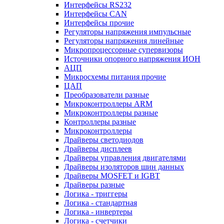
Интерфейсы RS232
Интерфейсы CAN
Интерфейсы прочие
Регуляторы напряжения импульсные
Регуляторы напряжения линейные
Микропроцессорные супервизоры
Источники опорного напряжения ИОН
АЦП
Микросхемы питания прочие
ЦАП
Преобразователи разные
Микроконтроллеры ARM
Микроконтроллеры разные
Контроллеры разные
Микроконтроллеры
Драйверы светодиодов
Драйверы дисплеев
Драйверы управления двигателями
Драйверы изоляторов шин данных
Драйверы MOSFET и IGBT
Драйверы разные
Логика - триггеры
Логика - стандартная
Логика - инвертеры
Логика - счетчики