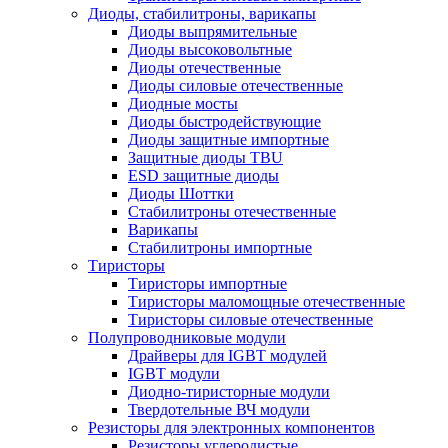
Диоды, стабилитроны, варикапы
Диоды выпрямительные
Диоды высоковольтные
Диоды отечественные
Диоды силовые отечественные
Диодные мосты
Диоды быстродействующие
Диоды защитные импортные
Защитные диоды TBU
ESD защитные диоды
Диоды Шоттки
Стабилитроны отечественные
Варикапы
Стабилитроны импортные
Тиристоры
Тиристоры импортные
Тиристоры маломощные отечественные
Тиристоры силовые отечественные
Полупроводниковые модули
Драйверы для IGBT модулей
IGBT модули
Диодно-тиристорные модули
Твердотельные ВЧ модули
Резисторы для электронных компонентов
Резисторы углеродистые