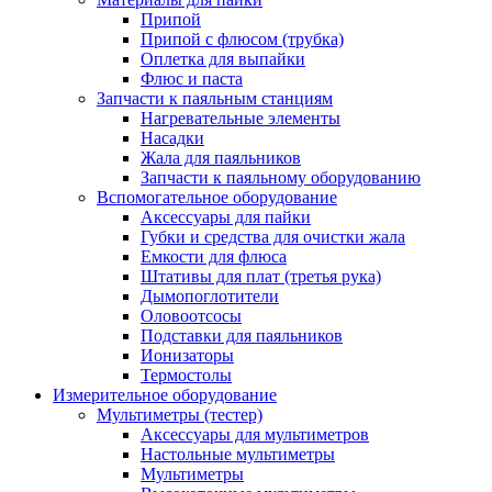
Припой
Припой с флюсом (трубка)
Оплетка для выпайки
Флюс и паста
Запчасти к паяльным станциям
Нагревательные элементы
Насадки
Жала для паяльников
Запчасти к паяльному оборудованию
Вспомогательное оборудование
Аксессуары для пайки
Губки и средства для очистки жала
Емкости для флюса
Штативы для плат (третья рука)
Дымопоглотители
Оловоотсосы
Подставки для паяльников
Ионизаторы
Термостолы
Измерительное оборудование
Мультиметры (тестер)
Аксессуары для мультиметров
Настольные мультиметры
Мультиметры