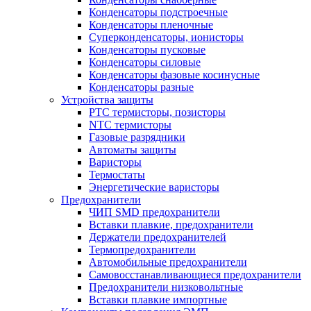
Конденсаторы подстроечные
Конденсаторы пленочные
Суперконденсаторы, ионисторы
Конденсаторы пусковые
Конденсаторы силовые
Конденсаторы фазовые косинусные
Конденсаторы разные
Устройства защиты
PTC термисторы, позисторы
NTC термисторы
Газовые разрядники
Автоматы защиты
Варисторы
Термостаты
Энергетические варисторы
Предохранители
ЧИП SMD предохранители
Вставки плавкие, предохранители
Держатели предохранителей
Термопредохранители
Автомобильные предохранители
Самовосстанавливающиеся предохранители
Предохранители низковольтные
Вставки плавкие импортные