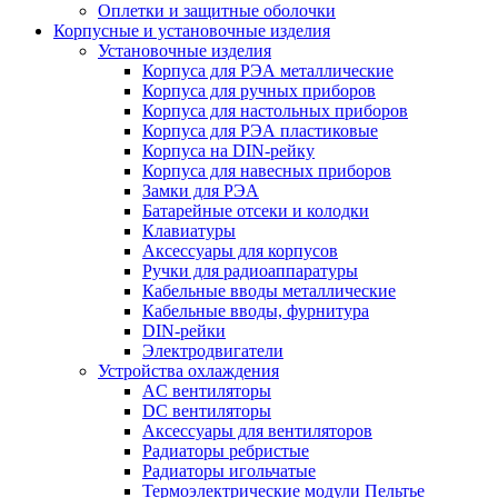
Оплетки и защитные оболочки
Корпусные и установочные изделия
Установочные изделия
Корпуса для РЭА металлические
Корпуса для ручных приборов
Корпуса для настольных приборов
Корпуса для РЭА пластиковые
Корпуса на DIN-рейку
Корпуса для навесных приборов
Замки для РЭА
Батарейные отсеки и колодки
Клавиатуры
Аксессуары для корпусов
Ручки для радиоаппаратуры
Кабельные вводы металлические
Кабельные вводы, фурнитура
DIN-рейки
Электродвигатели
Устройства охлаждения
AC вентиляторы
DC вентиляторы
Аксессуары для вентиляторов
Радиаторы ребристые
Радиаторы игольчатые
Термоэлектрические модули Пельтье