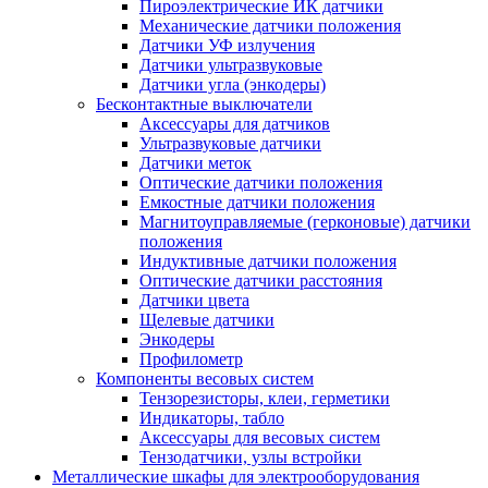
Пироэлектрические ИК датчики
Механические датчики положения
Датчики УФ излучения
Датчики ультразвуковые
Датчики угла (энкодеры)
Бесконтактные выключатели
Аксессуары для датчиков
Ультразвуковые датчики
Датчики меток
Оптические датчики положения
Емкостные датчики положения
Магнитоуправляемые (герконовые) датчики
положения
Индуктивные датчики положения
Оптические датчики расстояния
Датчики цвета
Щелевые датчики
Энкодеры
Профилометр
Компоненты весовых систем
Тензорезисторы, клеи, герметики
Индикаторы, табло
Аксессуары для весовых систем
Тензодатчики, узлы встройки
Металлические шкафы для электрооборудования