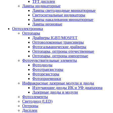
TFT дисплеи
Лампы индикаторные
Лампы светодиодные миниатюрные
Светосигнальные индикаторы
Лампы накаливания миниатюрные
Лампы неоновые
Оптоэлектроника
Оптопары
Драйверы IGBT/MOSFET
Оптоволоконные трансиверы
Фотогальванические драйверы
Оптопары, оптроны отечественные
Оптопары, оптроны импортные
Фоточувствительные элементы
Фотодиоды
Фототранзисторы
Фоторезисторы
Фотоприемники
Инфракрасные лазерные модули и диоды
Излучающие диоды ИК и УФ диапазона
Лазерные диоды и модули
Фотоэлементы
Светодиод (LED)
Оптроны
Дисплеи