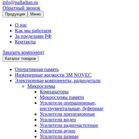
info@palladian.ru
Обратный звонок
Продукция
Меню
О нас
Как мы работаем
За пределами РФ
Контакты
Заказать компонент
Каталог товаров
Оперативная память
Инженерные жидкости 3M NOVEC
Электронные компоненты, радиодетали
Микросхемы
Компараторы
Микросхемы памяти
Усилители операционные,
инструментальные, буферные
Усилители прецизионные
Усилители видео
Усилители радиочастотные
Усилители аудио
Усилители разные