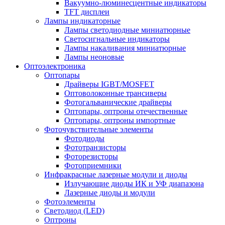
Вакуумно-люминесцентные индикаторы
TFT дисплеи
Лампы индикаторные
Лампы светодиодные миниатюрные
Светосигнальные индикаторы
Лампы накаливания миниатюрные
Лампы неоновые
Оптоэлектроника
Оптопары
Драйверы IGBT/MOSFET
Оптоволоконные трансиверы
Фотогальванические драйверы
Оптопары, оптроны отечественные
Оптопары, оптроны импортные
Фоточувствительные элементы
Фотодиоды
Фототранзисторы
Фоторезисторы
Фотоприемники
Инфракрасные лазерные модули и диоды
Излучающие диоды ИК и УФ диапазона
Лазерные диоды и модули
Фотоэлементы
Светодиод (LED)
Оптроны