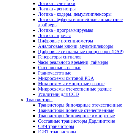
Логика - счетчики
Логика - регистры
Логика - кодеры, демультиплексоры
Логика - буферы и линейные аппаратные
драйверы
Логика - программируемая
Логика - прочая
Цифровые потенциометры
Аналоговые ключи, мультиплексоры
Цифровые сигнальные процессоры (DSP)
Генераторы сигналов
Часы реального времени, таймеры
Сигнальные - разные
Радиочастотные
Микросхемы бытовой РЭА
Микросхемы импортные разные
Микросхемы отечественные разные
Усилители для CCD
Транзисторы
Транзисторы биполярные отечественные
Транзисторы полевые отечественные
Транзисторы биполярные импортные
Составные транзисторы Дарлингтона
СВЧ транзисторы
IGBT транзисторы