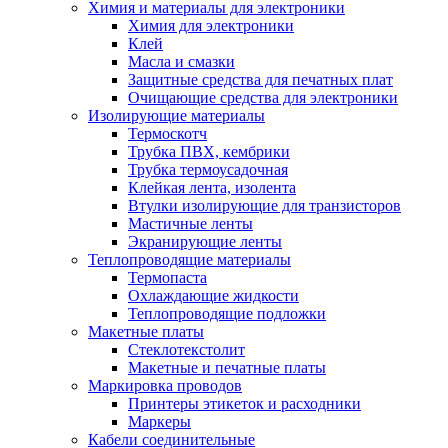
Химия и материалы для электроники
Химия для электроники
Клей
Масла и смазки
Защитные средства для печатных плат
Очищающие средства для электроники
Изолирующие материалы
Термоскотч
Трубка ПВХ, кембрики
Трубка термоусадочная
Клейкая лента, изолента
Втулки изолирующие для транзисторов
Мастичные ленты
Экранирующие ленты
Теплопроводящие материалы
Термопаста
Охлаждающие жидкости
Теплопроводящие подложки
Макетные платы
Стеклотекстолит
Макетные и печатные платы
Маркировка проводов
Принтеры этикеток и расходники
Маркеры
Кабели соединительные