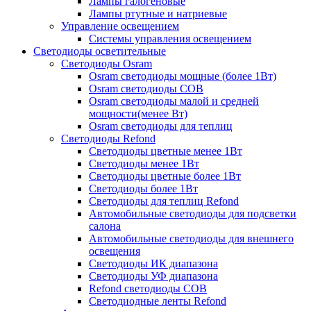
Лампы галогеновые
Лампы ртутные и натриевые
Управление освещением
Системы управления освещением
Светодиоды осветительные
Светодиоды Osram
Osram светодиоды мощные (более 1Вт)
Osram светодиоды COB
Osram светодиоды малой и средней
мощности(менее Вт)
Osram светодиоды для теплиц
Светодиоды Refond
Светодиоды цветные менее 1Вт
Светодиоды менее 1Вт
Светодиоды цветные более 1Вт
Светодиоды более 1Вт
Светодиоды для теплиц Refond
Автомобильные светодиоды для подсветки
салона
Автомобильные светодиоды для внешнего
освещения
Светодиоды ИК диапазона
Светодиоды УФ диапазона
Refond светодиоды COB
Светодиодные ленты Refond