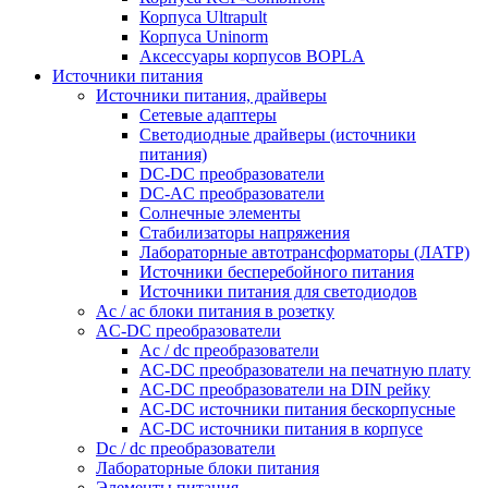
Корпуса Ultrapult
Корпуса Uninorm
Аксессуары корпусов BOPLA
Источники питания
Источники питания, драйверы
Сетевые адаптеры
Светодиодные драйверы (источники
питания)
DC-DC преобразователи
DC-AC преобразователи
Солнечные элементы
Стабилизаторы напряжения
Лабораторные автотрансформаторы (ЛАТР)
Источники бесперебойного питания
Источники питания для светодиодов
Ac / ac блоки питания в розетку
AC-DC преобразователи
Ac / dc преобразователи
AC-DC преобразователи на печатную плату
AC-DC преобразователи на DIN рейку
AC-DC источники питания бескорпусные
AC-DC источники питания в корпусе
Dc / dc преобразователи
Лабораторные блоки питания
Элементы питания