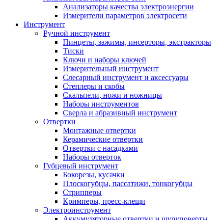
Анализаторы качества электроэнергии
Измерители параметров электросети
Инструмент
Ручной инструмент
Пинцеты, зажимы, инсерторы, экстракторы
Тиски
Ключи и наборы ключей
Измерительный инструмент
Слесарный инструмент и аксессуары
Степлеры и скобы
Скальпели, ножи и ножницы
Наборы инструментов
Сверла и абразивный инструмент
Отвертки
Монтажные отвертки
Керамические отвертки
Отвертки с насадками
Наборы отверток
Губцевый инструмент
Бокорезы, кусачки
Плоскогубцы, пассатижи, тонкогубцы
Стрипперы
Кримперы, пресс-клещи
Электроинструмент
Аккумуляторные отвертки и шуруповерты