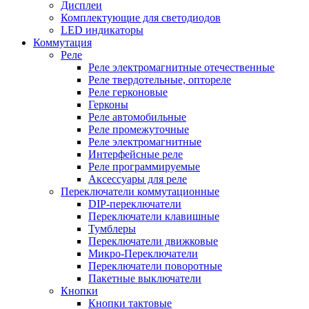
Дисплеи
Комплектующие для светодиодов
LED индикаторы
Коммутация
Реле
Реле электромагнитные отечественные
Реле твердотельные, оптореле
Реле герконовые
Герконы
Реле автомобильные
Реле промежуточные
Реле электромагнитные
Интерфейсные реле
Реле программируемые
Аксессуары для реле
Переключатели коммутационные
DIP-переключатели
Переключатели клавишные
Тумблеры
Переключатели движковые
Микро-Переключатели
Переключатели поворотные
Пакетные выключатели
Кнопки
Кнопки тактовые