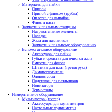
Материалы для пайки
Припой
Припой с флюсом (трубка)
Оплетка для выпайки
Флюс и паста
Запчасти к паяльным станциям
Нагревательные элементы
Насадки
Жала для паяльников
Запчасти к паяльному оборудованию
Вспомогательное оборудование
Аксессуары для пайки
Губки и средства для очистки жала
Емкости для флюса
Штативы для плат (третья рука)
Дымопоглотители
Оловоотсосы
Подставки для паяльников
Ионизаторы
Термостолы
Измерительное оборудование
Мультиметры (тестер)
Аксессуары для мультиметров
Настольные мультиметры