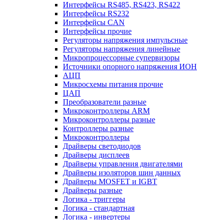
Интерфейсы RS485, RS423, RS422
Интерфейсы RS232
Интерфейсы CAN
Интерфейсы прочие
Регуляторы напряжения импульсные
Регуляторы напряжения линейные
Микропроцессорные супервизоры
Источники опорного напряжения ИОН
АЦП
Микросхемы питания прочие
ЦАП
Преобразователи разные
Микроконтроллеры ARM
Микроконтроллеры разные
Контроллеры разные
Микроконтроллеры
Драйверы светодиодов
Драйверы дисплеев
Драйверы управления двигателями
Драйверы изоляторов шин данных
Драйверы MOSFET и IGBT
Драйверы разные
Логика - триггеры
Логика - стандартная
Логика - инвертеры