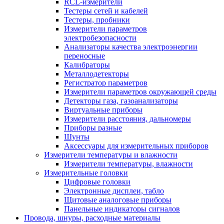
RCL-измерители
Тестеры сетей и кабелей
Тестеры, пробники
Измерители параметров
электробезопасности
Анализаторы качества электроэнергии
переносные
Калибраторы
Металлодетекторы
Регистратор параметров
Измерители параметров окружающей среды
Детекторы газа, газоанализаторы
Виртуальные приборы
Измерители расстояния, дальномеры
Приборы разные
Шунты
Аксессуары для измерительных приборов
Измерители температуры и влажности
Измерители температуры, влажности
Измерительные головки
Цифровые головки
Электронные дисплеи, табло
Щитовые аналоговые приборы
Панельные индикаторы сигналов
Провода, шнуры, расходные материалы