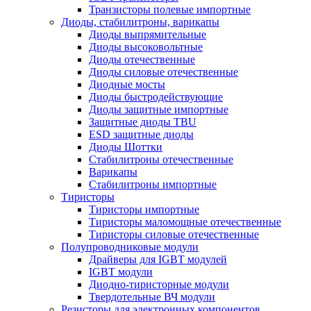
Транзисторы полевые импортные
Диоды, стабилитроны, варикапы
Диоды выпрямительные
Диоды высоковольтные
Диоды отечественные
Диоды силовые отечественные
Диодные мосты
Диоды быстродействующие
Диоды защитные импортные
Защитные диоды TBU
ESD защитные диоды
Диоды Шоттки
Стабилитроны отечественные
Варикапы
Стабилитроны импортные
Тиристоры
Тиристоры импортные
Тиристоры маломощные отечественные
Тиристоры силовые отечественные
Полупроводниковые модули
Драйверы для IGBT модулей
IGBT модули
Диодно-тиристорные модули
Твердотельные ВЧ модули
Резисторы для электронных компонентов