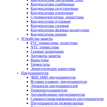
Конденсаторы снабберные
Конденсаторы подстроечные
Конденсаторы пленочные
Суперконденсаторы, ионисторы
Конденсаторы пусковые
Конденсаторы силовые
Конденсаторы фазовые косинусные
Конденсаторы разные
Устройства защиты
PTC термисторы, позисторы
NTC термисторы
Газовые разрядники
Автоматы защиты
Варисторы
Термостаты
Энергетические варисторы
Предохранители
ЧИП SMD предохранители
Вставки плавкие, предохранители
Держатели предохранителей
Термопредохранители
Автомобильные предохранители
Самовосстанавливающиеся предохранители
Предохранители низковольтные