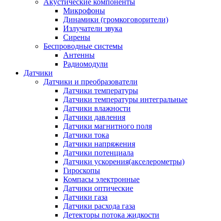
Акустические компоненты
Микрофоны
Динамики (громкоговорители)
Излучатели звука
Сирены
Беспроводные системы
Антенны
Радиомодули
Датчики
Датчики и преобразователи
Датчики температуры
Датчики температуры интегральные
Датчики влажности
Датчики давления
Датчики магнитного поля
Датчики тока
Датчики напряжения
Датчики потенциала
Датчики ускорения(акселерометры)
Гироскопы
Компасы электронные
Датчики оптические
Датчики газа
Датчики расхода газа
Детекторы потока жидкости