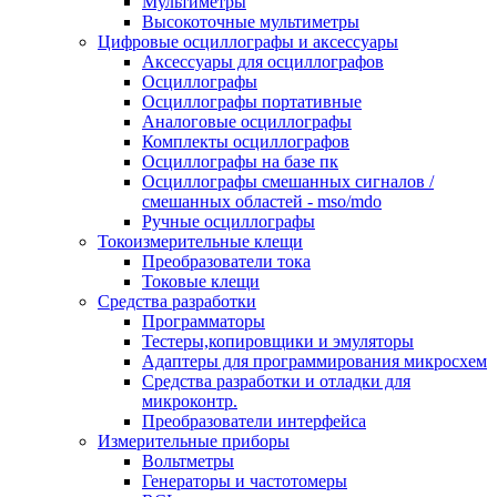
Мультиметры
Высокоточные мультиметры
Цифровые осциллографы и аксессуары
Аксессуары для осциллографов
Осциллографы
Осциллографы портативные
Аналоговые осциллографы
Комплекты осциллографов
Осциллографы на базе пк
Осциллографы смешанных сигналов /
смешанных областей - mso/mdo
Ручные осциллографы
Токоизмерительные клещи
Преобразователи тока
Токовые клещи
Средства разработки
Программаторы
Тестеры,копировщики и эмуляторы
Адаптеры для программирования микросхем
Cредства разработки и отладки для
микроконтр.
Преобразователи интерфейса
Измерительные приборы
Вольтметры
Генераторы и частотомеры