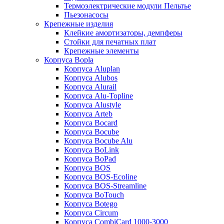
Термоэлектрические модули Пельтье
Пьезонасосы
Крепежные изделия
Клейкие амортизаторы, демпферы
Стойки для печатных плат
Крепежные элементы
Корпуса Bopla
Корпуса Aluplan
Корпуса Alubos
Корпуса Alurail
Корпуса Alu-Topline
Корпуса Alustyle
Корпуса Arteb
Корпуса Bocard
Корпуса Bocube
Корпуса Bocube Alu
Корпуса BoLink
Корпуса BoPad
Корпуса BOS
Корпуса BOS-Ecoline
Корпуса BOS-Streamline
Корпуса BoTouch
Корпуса Botego
Корпуса Circum
Корпуса CombiCard 1000-3000