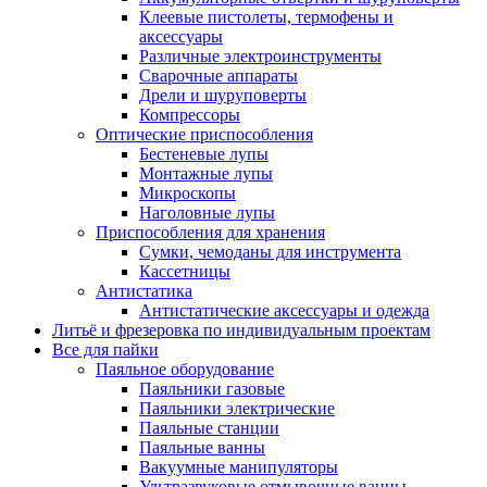
Клеевые пистолеты, термофены и
аксессуары
Различные электроинструменты
Сварочные аппараты
Дрели и шуруповерты
Компрессоры
Оптические приспособления
Бестеневые лупы
Монтажные лупы
Микроскопы
Наголовные лупы
Приспособления для хранения
Сумки, чемоданы для инструмента
Кассетницы
Антистатика
Антистатические аксессуары и одежда
Литьё и фрезеровка по индивидуальным проектам
Все для пайки
Паяльное оборудование
Паяльники газовые
Паяльники электрические
Паяльные станции
Паяльные ванны
Вакуумные манипуляторы
Ультразвуковые отмывочные ванны