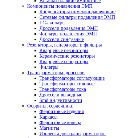
Вставки плавкие импортные
Компоненты подавления ЭМП
Конденсаторы помехоподавляющие
Сетевые фильтры подавления ЭМП
LC-фильтры
Дроссели подавления ЭМП
Фильтры подавления ЭМП
Дроссели синфазные
Резонаторы, генераторы и фильтры
Кварцевые резонаторы
Керамические резонаторы
Кварцевые генераторы
Фильтры
Трансформаторы, дроссели
Трансформаторы согласующие
Трансформаторы силовые
Трансформаторы тока
Дроссели выводные
Smd индуктивности
Ферриты, сердечники
Ферритовые изделия
Каркасы
Ферритовые кольца
Магниты
Изолента для трансформаторов