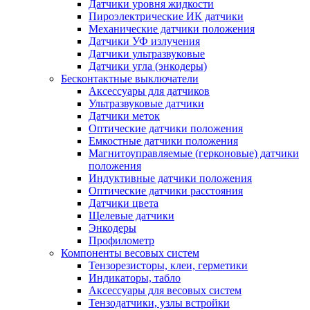
Датчики уровня жидкости
Пироэлектрические ИК датчики
Механические датчики положения
Датчики УФ излучения
Датчики ультразвуковые
Датчики угла (энкодеры)
Бесконтактные выключатели
Аксессуары для датчиков
Ультразвуковые датчики
Датчики меток
Оптические датчики положения
Емкостные датчики положения
Магнитоуправляемые (герконовые) датчики
положения
Индуктивные датчики положения
Оптические датчики расстояния
Датчики цвета
Щелевые датчики
Энкодеры
Профилометр
Компоненты весовых систем
Тензорезисторы, клеи, герметики
Индикаторы, табло
Аксессуары для весовых систем
Тензодатчики, узлы встройки