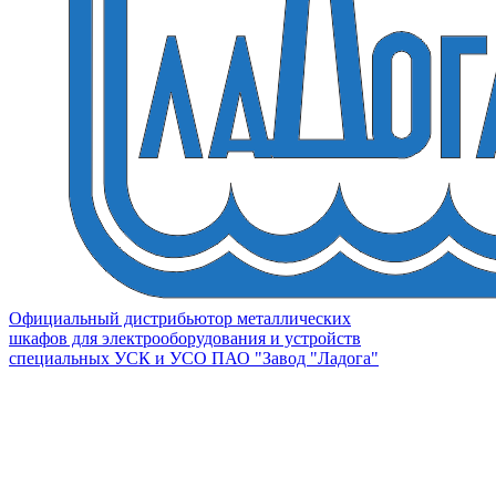
Официальный дистрибьютор металлических
шкафов для электрооборудования и устройств
специальных УСК и УСО ПАО "Завод "Ладога"