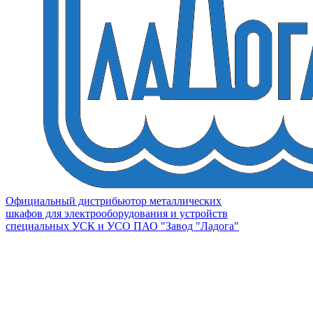
Официальный дистрибьютор металлических
шкафов для электрооборудования и устройств
специальных УСК и УСО ПАО "Завод "Ладога"