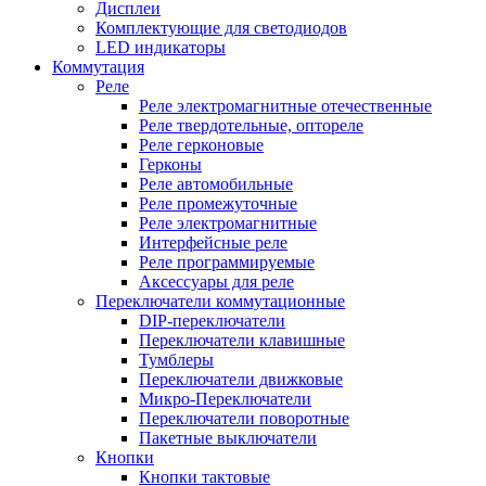
Дисплеи
Комплектующие для светодиодов
LED индикаторы
Коммутация
Реле
Реле электромагнитные отечественные
Реле твердотельные, оптореле
Реле герконовые
Герконы
Реле автомобильные
Реле промежуточные
Реле электромагнитные
Интерфейсные реле
Реле программируемые
Аксессуары для реле
Переключатели коммутационные
DIP-переключатели
Переключатели клавишные
Тумблеры
Переключатели движковые
Микро-Переключатели
Переключатели поворотные
Пакетные выключатели
Кнопки
Кнопки тактовые