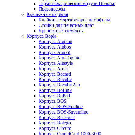
Термоэлектрические модули Пельтье
Пьезонасосы
Крепежные изделия
Клейкие амортизаторы, демпферы
Стойки для печатных плат
Крепежные элементы
Корпуса Bopla
Корпуса Aluplan
Корпуса Alubos
Корпуса Alurail
Корпуса Alu-Topline
Корпуса Alustyle
Корпуса Arteb
Корпуса Bocard
Корпуса Bocube
Корпуса Bocube Alu
Корпуса BoLink
Корпуса BoPad
Корпуса BOS
Корпуса BOS-Ecoline
Корпуса BOS-Streamline
Корпуса BoTouch
Корпуса Botego
Корпуса Circum
Корпуса CombiCard 1000-3000