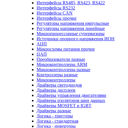
Интерфейсы RS485, RS423, RS422
Интерфейсы RS232
Интерфейсы CAN
Интерфейсы прочие
Регуляторы напряжения импульсные
Регуляторы напряжения линейные
Микропроцессорные супервизоры
Источники опорного напряжения ИОН
АЦП
Микросхемы питания прочие
ЦАП
Преобразователи разные
Микроконтроллеры ARM
Микроконтроллеры разные
Контроллеры разные
Микроконтроллеры
Драйверы светодиодов
Драйверы дисплеев
Драйверы управления двигателями
Драйверы изоляторов шин данных
Драйверы MOSFET и IGBT
Драйверы разные
Логика - триггеры
Логика - стандартная
Логика - инвертеры