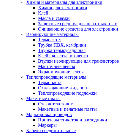
Химия и материалы для электроники
Химия для электроники
Клей
Масла и смазки
Защитные средства для печатных плат
Очищающие средства для электроники
Изолирующие материалы
Термоскотч
Трубка ПВХ, кембрики
Трубка термоусадочная
Клейкая лента, изолента
Втулки изолирующие для транзисторов
Мастичные ленты
Экранирующие ленты
Теплопроводящие материалы
Термопаста
Охлаждающие жидкости
Теплопроводящие подложки
Макетные платы
Стеклотекстолит
Макетные и печатные платы
Маркировка проводов
Принтеры этикеток и расходники
Маркеры
Кабели соединительные