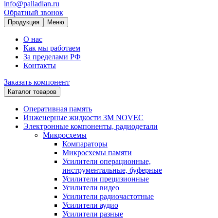
info@palladian.ru
Обратный звонок
Продукция
Меню
О нас
Как мы работаем
За пределами РФ
Контакты
Заказать компонент
Каталог товаров
Оперативная память
Инженерные жидкости 3M NOVEC
Электронные компоненты, радиодетали
Микросхемы
Компараторы
Микросхемы памяти
Усилители операционные,
инструментальные, буферные
Усилители прецизионные
Усилители видео
Усилители радиочастотные
Усилители аудио
Усилители разные