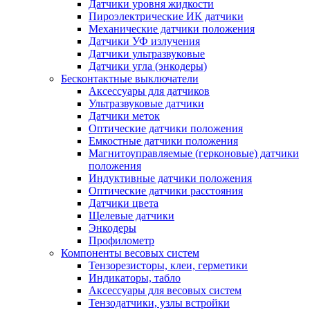
Датчики уровня жидкости
Пироэлектрические ИК датчики
Механические датчики положения
Датчики УФ излучения
Датчики ультразвуковые
Датчики угла (энкодеры)
Бесконтактные выключатели
Аксессуары для датчиков
Ультразвуковые датчики
Датчики меток
Оптические датчики положения
Емкостные датчики положения
Магнитоуправляемые (герконовые) датчики
положения
Индуктивные датчики положения
Оптические датчики расстояния
Датчики цвета
Щелевые датчики
Энкодеры
Профилометр
Компоненты весовых систем
Тензорезисторы, клеи, герметики
Индикаторы, табло
Аксессуары для весовых систем
Тензодатчики, узлы встройки