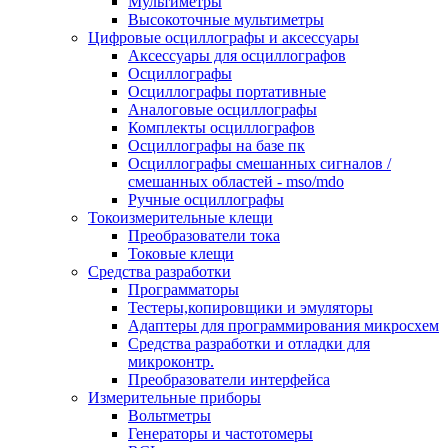
Мультиметры
Высокоточные мультиметры
Цифровые осциллографы и аксессуары
Аксессуары для осциллографов
Осциллографы
Осциллографы портативные
Аналоговые осциллографы
Комплекты осциллографов
Осциллографы на базе пк
Осциллографы смешанных сигналов /
смешанных областей - mso/mdo
Ручные осциллографы
Токоизмерительные клещи
Преобразователи тока
Токовые клещи
Средства разработки
Программаторы
Тестеры,копировщики и эмуляторы
Адаптеры для программирования микросхем
Cредства разработки и отладки для
микроконтр.
Преобразователи интерфейса
Измерительные приборы
Вольтметры
Генераторы и частотомеры