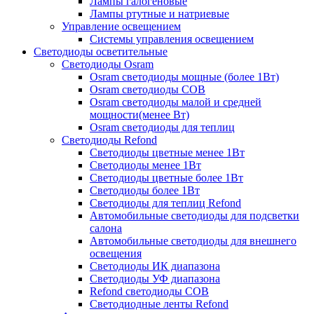
Лампы галогеновые
Лампы ртутные и натриевые
Управление освещением
Системы управления освещением
Светодиоды осветительные
Светодиоды Osram
Osram светодиоды мощные (более 1Вт)
Osram светодиоды COB
Osram светодиоды малой и средней
мощности(менее Вт)
Osram светодиоды для теплиц
Светодиоды Refond
Светодиоды цветные менее 1Вт
Светодиоды менее 1Вт
Светодиоды цветные более 1Вт
Светодиоды более 1Вт
Светодиоды для теплиц Refond
Автомобильные светодиоды для подсветки
салона
Автомобильные светодиоды для внешнего
освещения
Светодиоды ИК диапазона
Светодиоды УФ диапазона
Refond светодиоды COB
Светодиодные ленты Refond