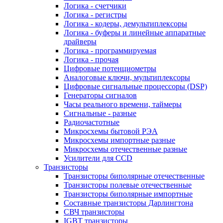
Логика - счетчики
Логика - регистры
Логика - кодеры, демультиплексоры
Логика - буферы и линейные аппаратные
драйверы
Логика - программируемая
Логика - прочая
Цифровые потенциометры
Аналоговые ключи, мультиплексоры
Цифровые сигнальные процессоры (DSP)
Генераторы сигналов
Часы реального времени, таймеры
Сигнальные - разные
Радиочастотные
Микросхемы бытовой РЭА
Микросхемы импортные разные
Микросхемы отечественные разные
Усилители для CCD
Транзисторы
Транзисторы биполярные отечественные
Транзисторы полевые отечественные
Транзисторы биполярные импортные
Составные транзисторы Дарлингтона
СВЧ транзисторы
IGBT транзисторы