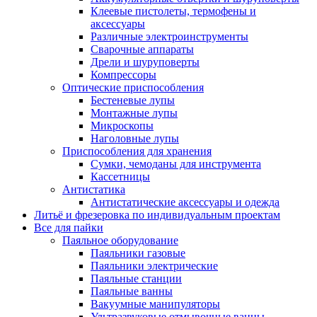
Клеевые пистолеты, термофены и
аксессуары
Различные электроинструменты
Сварочные аппараты
Дрели и шуруповерты
Компрессоры
Оптические приспособления
Бестеневые лупы
Монтажные лупы
Микроскопы
Наголовные лупы
Приспособления для хранения
Сумки, чемоданы для инструмента
Кассетницы
Антистатика
Антистатические аксессуары и одежда
Литьё и фрезеровка по индивидуальным проектам
Все для пайки
Паяльное оборудование
Паяльники газовые
Паяльники электрические
Паяльные станции
Паяльные ванны
Вакуумные манипуляторы
Ультразвуковые отмывочные ванны