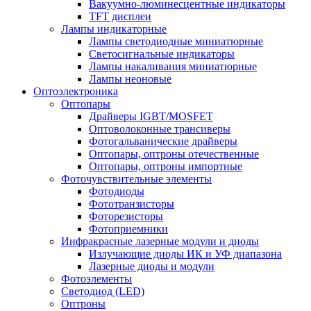
Вакуумно-люминесцентные индикаторы
TFT дисплеи
Лампы индикаторные
Лампы светодиодные миниатюрные
Светосигнальные индикаторы
Лампы накаливания миниатюрные
Лампы неоновые
Оптоэлектроника
Оптопары
Драйверы IGBT/MOSFET
Оптоволоконные трансиверы
Фотогальванические драйверы
Оптопары, оптроны отечественные
Оптопары, оптроны импортные
Фоточувствительные элементы
Фотодиоды
Фототранзисторы
Фоторезисторы
Фотоприемники
Инфракрасные лазерные модули и диоды
Излучающие диоды ИК и УФ диапазона
Лазерные диоды и модули
Фотоэлементы
Светодиод (LED)
Оптроны