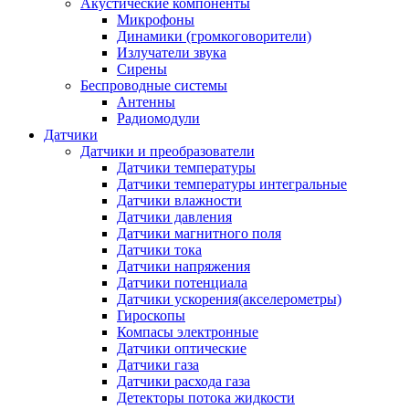
Акустические компоненты
Микрофоны
Динамики (громкоговорители)
Излучатели звука
Сирены
Беспроводные системы
Антенны
Радиомодули
Датчики
Датчики и преобразователи
Датчики температуры
Датчики температуры интегральные
Датчики влажности
Датчики давления
Датчики магнитного поля
Датчики тока
Датчики напряжения
Датчики потенциала
Датчики ускорения(акселерометры)
Гироскопы
Компасы электронные
Датчики оптические
Датчики газа
Датчики расхода газа
Детекторы потока жидкости