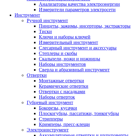
Анализаторы качества электроэнергии
Измерители параметров электросети
Инструмент
Ручной инструмент
Пинцеты, зажимы, инсерторы, экстракторы
Тиски
Ключи и наборы ключей
Измерительный инструмент
Слесарный инструмент и аксессуары
Степлеры и скобы
Скальпели, ножи и ножницы
Наборы инструментов
Сверла и абразивный инструмент
Отвертки
Монтажные отвертки
Керамические отвертки
Отвертки с насадками
Наборы отверток
Губцевый инструмент
Бокорезы, кусачки
Плоскогубцы, пассатижи, тонкогубцы
Стрипперы
Кримперы, пресс-клещи
Электроинструмент
Аккумуляторные отвертки и шуруповерты