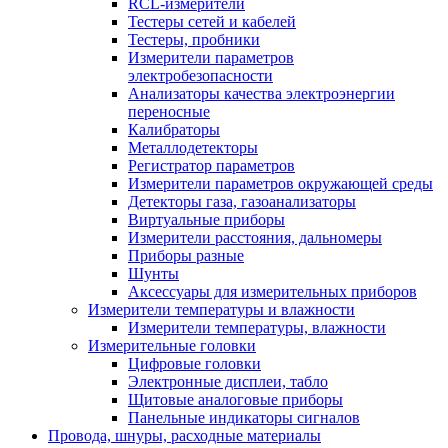
RCL-измерители
Тестеры сетей и кабелей
Тестеры, пробники
Измерители параметров
электробезопасности
Анализаторы качества электроэнергии
переносные
Калибраторы
Металлодетекторы
Регистратор параметров
Измерители параметров окружающей среды
Детекторы газа, газоанализаторы
Виртуальные приборы
Измерители расстояния, дальномеры
Приборы разные
Шунты
Аксессуары для измерительных приборов
Измерители температуры и влажности
Измерители температуры, влажности
Измерительные головки
Цифровые головки
Электронные дисплеи, табло
Щитовые аналоговые приборы
Панельные индикаторы сигналов
Провода, шнуры, расходные материалы