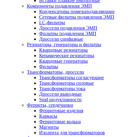
Вставки плавкие импортные
Компоненты подавления ЭМП
Конденсаторы помехоподавляющие
Сетевые фильтры подавления ЭМП
LC-фильтры
Дроссели подавления ЭМП
Фильтры подавления ЭМП
Дроссели синфазные
Резонаторы, генераторы и фильтры
Кварцевые резонаторы
Керамические резонаторы
Кварцевые генераторы
Фильтры
Трансформаторы, дроссели
Трансформаторы согласующие
Трансформаторы силовые
Трансформаторы тока
Дроссели выводные
Smd индуктивности
Ферриты, сердечники
Ферритовые изделия
Каркасы
Ферритовые кольца
Магниты
Изолента для трансформаторов