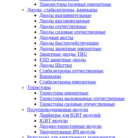
Транзисторы полевые импортные
Диоды, стабилитроны, варикапы
Диоды выпрямительные
Диоды высоковольтные
Диоды отечественные
Диоды силовые отечественные
Диодные мосты
Диоды быстродействующие
Диоды защитные импортные
Защитные диоды TBU
ESD защитные диоды
Диоды Шоттки
Стабилитроны отечественные
Варикапы
Стабилитроны импортные
Тиристоры
Тиристоры импортные
Тиристоры маломощные отечественные
Тиристоры силовые отечественные
Полупроводниковые модули
Драйверы для IGBT модулей
IGBT модули
Диодно-тиристорные модули
Твердотельные ВЧ модули
Резисторы для электронных компонентов