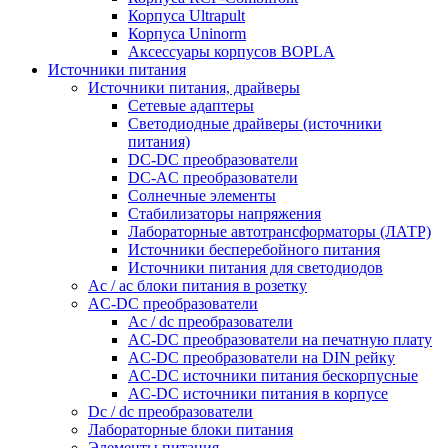
Корпуса Ultrapult
Корпуса Uninorm
Аксессуары корпусов BOPLA
Источники питания
Источники питания, драйверы
Сетевые адаптеры
Светодиодные драйверы (источники
питания)
DC-DC преобразователи
DC-AC преобразователи
Солнечные элементы
Стабилизаторы напряжения
Лабораторные автотрансформаторы (ЛАТР)
Источники бесперебойного питания
Источники питания для светодиодов
Ac / ac блоки питания в розетку
AC-DC преобразователи
Ac / dc преобразователи
AC-DC преобразователи на печатную плату
AC-DC преобразователи на DIN рейку
AC-DC источники питания бескорпусные
AC-DC источники питания в корпусе
Dc / dc преобразователи
Лабораторные блоки питания
Элементы питания