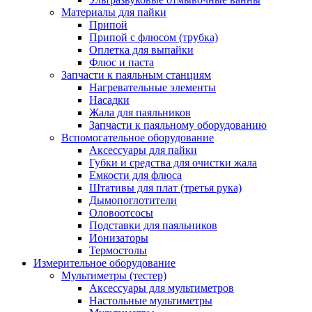
Материалы для пайки
Припой
Припой с флюсом (трубка)
Оплетка для выпайки
Флюс и паста
Запчасти к паяльным станциям
Нагревательные элементы
Насадки
Жала для паяльников
Запчасти к паяльному оборудованию
Вспомогательное оборудование
Аксессуары для пайки
Губки и средства для очистки жала
Емкости для флюса
Штативы для плат (третья рука)
Дымопоглотители
Оловоотсосы
Подставки для паяльников
Ионизаторы
Термостолы
Измерительное оборудование
Мультиметры (тестер)
Аксессуары для мультиметров
Настольные мультиметры