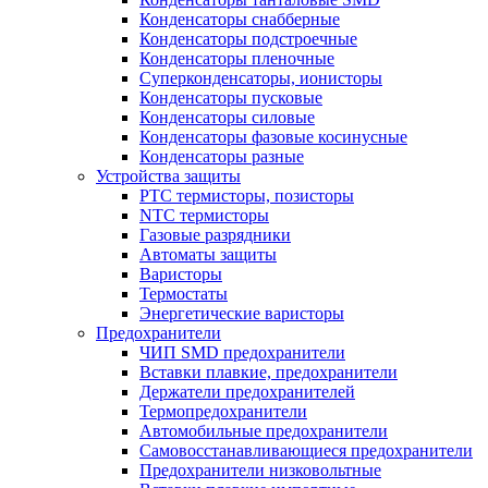
Конденсаторы снабберные
Конденсаторы подстроечные
Конденсаторы пленочные
Суперконденсаторы, ионисторы
Конденсаторы пусковые
Конденсаторы силовые
Конденсаторы фазовые косинусные
Конденсаторы разные
Устройства защиты
PTC термисторы, позисторы
NTC термисторы
Газовые разрядники
Автоматы защиты
Варисторы
Термостаты
Энергетические варисторы
Предохранители
ЧИП SMD предохранители
Вставки плавкие, предохранители
Держатели предохранителей
Термопредохранители
Автомобильные предохранители
Самовосстанавливающиеся предохранители
Предохранители низковольтные