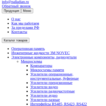
info@palladian.ru
Обратный звонок
Продукция
Меню
О нас
Как мы работаем
За пределами РФ
Контакты
Каталог товаров
Оперативная память
Инженерные жидкости 3M NOVEC
Электронные компоненты, радиодетали
Микросхемы
Компараторы
Микросхемы памяти
Усилители операционные,
инструментальные, буферные
Усилители прецизионные
Усилители видео
Усилители радиочастотные
Усилители аудио
Усилители разные
Интерфейсы RS485, RS423, RS422