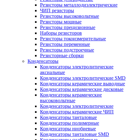
Резисторы металлодиэлектрические
ЧИП резисторы
Резисторы высоковольтные
Резисторы мощные
Резисторы прецизионные
Наборы резисторов
Резисторы токоизмерительные
Резисторы переменные
Резисторы подстроечные
Резисторные сборки
Конденсаторы
Конденсаторы электролитические
аксиальные
Конденсаторы электролитические SMD
Конденсаторы керамические выводные
Конденсаторы керамические дисковые
Конденсаторы керамические
высоковольтные
Конденсаторы электролитические
Конденсаторы керамические ЧИП
Конденсаторы танталовые
Конденсаторы полимерные
Конденсаторы ниобиевые
Конденсаторы танталовые SMD
Конденсаторы снабберные