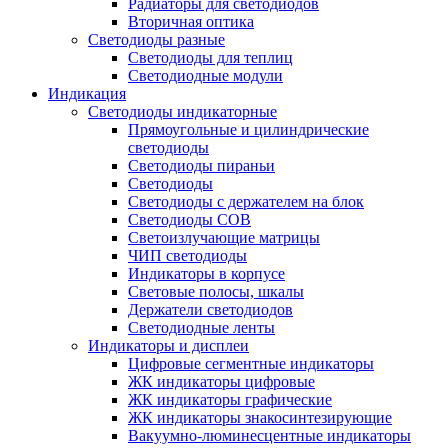
Радиаторы для светодиодов
Вторичная оптика
Светодиоды разные
Светодиоды для теплиц
Светодиодные модули
Индикация
Светодиоды индикаторные
Прямоугольные и цилиндрические
светодиоды
Светодиоды пираньи
Светодиоды
Светодиоды с держателем на блок
Светодиоды COB
Светоизлучающие матрицы
ЧИП светодиоды
Индикаторы в корпусе
Световые полосы, шкалы
Держатели светодиодов
Светодиодные ленты
Индикаторы и дисплеи
Цифровые сегментные индикаторы
ЖК индикаторы цифровые
ЖК индикаторы графические
ЖК индикаторы знакосинтезирующие
Вакуумно-люминесцентные индикаторы