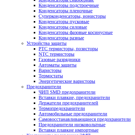
Конденсаторы подстроечные
Конденсаторы пленочные
Суперконденсаторы, ионисторы
Конденсаторы пусковые
Конденсаторы силовые
Конденсаторы фазовые косинусные
Конденсаторы разные
Устройства защиты
PTC термисторы, позисторы
NTC термисторы
Газовые разрядники
Автоматы защиты
Варисторы
Термостаты
Энергетические варисторы
Предохранители
ЧИП SMD предохранители
Вставки плавкие, предохранители
Держатели предохранителей
Термопредохранители
Автомобильные предохранители
Самовосстанавливающиеся предохранители
Предохранители низковольтные
Вставки плавкие импортные