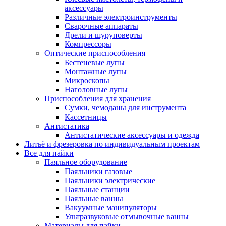
аксессуары
Различные электроинструменты
Сварочные аппараты
Дрели и шуруповерты
Компрессоры
Оптические приспособления
Бестеневые лупы
Монтажные лупы
Микроскопы
Наголовные лупы
Приспособления для хранения
Сумки, чемоданы для инструмента
Кассетницы
Антистатика
Антистатические аксессуары и одежда
Литьё и фрезеровка по индивидуальным проектам
Все для пайки
Паяльное оборудование
Паяльники газовые
Паяльники электрические
Паяльные станции
Паяльные ванны
Вакуумные манипуляторы
Ультразвуковые отмывочные ванны
Материалы для пайки