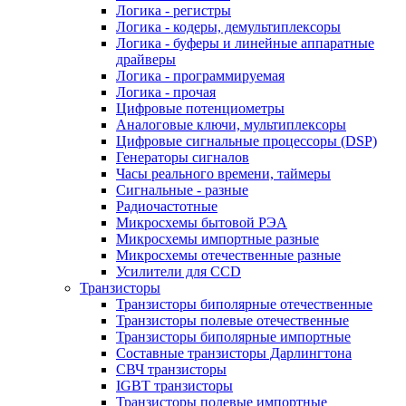
Логика - регистры
Логика - кодеры, демультиплексоры
Логика - буферы и линейные аппаратные
драйверы
Логика - программируемая
Логика - прочая
Цифровые потенциометры
Аналоговые ключи, мультиплексоры
Цифровые сигнальные процессоры (DSP)
Генераторы сигналов
Часы реального времени, таймеры
Сигнальные - разные
Радиочастотные
Микросхемы бытовой РЭА
Микросхемы импортные разные
Микросхемы отечественные разные
Усилители для CCD
Транзисторы
Транзисторы биполярные отечественные
Транзисторы полевые отечественные
Транзисторы биполярные импортные
Составные транзисторы Дарлингтона
СВЧ транзисторы
IGBT транзисторы
Транзисторы полевые импортные