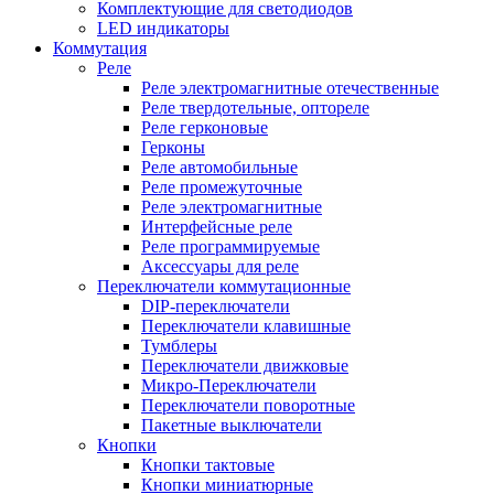
Комплектующие для светодиодов
LED индикаторы
Коммутация
Реле
Реле электромагнитные отечественные
Реле твердотельные, оптореле
Реле герконовые
Герконы
Реле автомобильные
Реле промежуточные
Реле электромагнитные
Интерфейсные реле
Реле программируемые
Аксессуары для реле
Переключатели коммутационные
DIP-переключатели
Переключатели клавишные
Тумблеры
Переключатели движковые
Микро-Переключатели
Переключатели поворотные
Пакетные выключатели
Кнопки
Кнопки тактовые
Кнопки миниатюрные