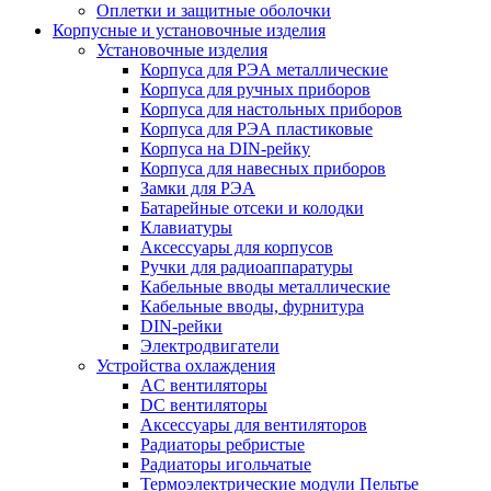
Оплетки и защитные оболочки
Корпусные и установочные изделия
Установочные изделия
Корпуса для РЭА металлические
Корпуса для ручных приборов
Корпуса для настольных приборов
Корпуса для РЭА пластиковые
Корпуса на DIN-рейку
Корпуса для навесных приборов
Замки для РЭА
Батарейные отсеки и колодки
Клавиатуры
Аксессуары для корпусов
Ручки для радиоаппаратуры
Кабельные вводы металлические
Кабельные вводы, фурнитура
DIN-рейки
Электродвигатели
Устройства охлаждения
AC вентиляторы
DC вентиляторы
Аксессуары для вентиляторов
Радиаторы ребристые
Радиаторы игольчатые
Термоэлектрические модули Пельтье