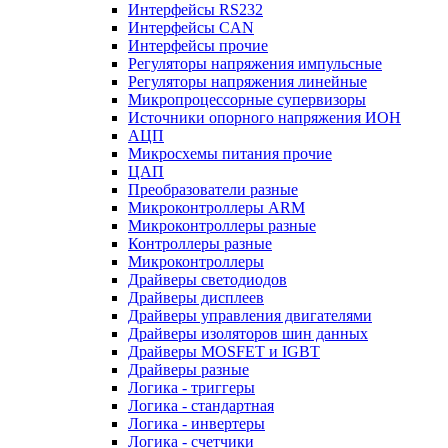
Интерфейсы RS232
Интерфейсы CAN
Интерфейсы прочие
Регуляторы напряжения импульсные
Регуляторы напряжения линейные
Микропроцессорные супервизоры
Источники опорного напряжения ИОН
АЦП
Микросхемы питания прочие
ЦАП
Преобразователи разные
Микроконтроллеры ARM
Микроконтроллеры разные
Контроллеры разные
Микроконтроллеры
Драйверы светодиодов
Драйверы дисплеев
Драйверы управления двигателями
Драйверы изоляторов шин данных
Драйверы MOSFET и IGBT
Драйверы разные
Логика - триггеры
Логика - стандартная
Логика - инвертеры
Логика - счетчики