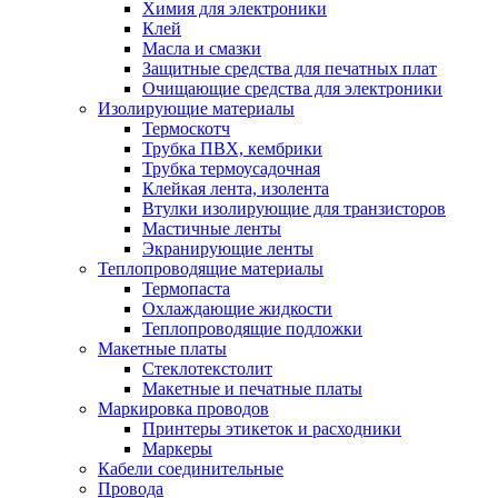
Химия для электроники
Клей
Масла и смазки
Защитные средства для печатных плат
Очищающие средства для электроники
Изолирующие материалы
Термоскотч
Трубка ПВХ, кембрики
Трубка термоусадочная
Клейкая лента, изолента
Втулки изолирующие для транзисторов
Мастичные ленты
Экранирующие ленты
Теплопроводящие материалы
Термопаста
Охлаждающие жидкости
Теплопроводящие подложки
Макетные платы
Стеклотекстолит
Макетные и печатные платы
Маркировка проводов
Принтеры этикеток и расходники
Маркеры
Кабели соединительные
Провода