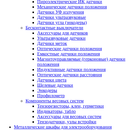
Пироэлектрические ИК датчики
Механические датчики положения
Датчики УФ излучения
Датчики ультразвуковые
Датчики угла (энкодеры)
Бесконтактные выключатели
Аксессуары для датчиков
Ультразвуковые датчики
Датчики меток
Оптические датчики положения
Емкостные датчики положения
Магнитоуправляемые (герконовые) датчики
положения
Индуктивные датчики положения
Оптические датчики расстояния
Датчики цвета
Щелевые датчики
Энкодеры
Профилометр
Компоненты весовых систем
Тензорезисторы, клеи, герметики
Индикаторы, табло
Аксессуары для весовых систем
Тензодатчики, узлы встройки
Металлические шкафы для электрооборудования