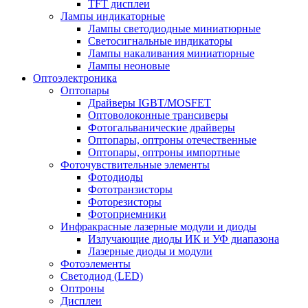
TFT дисплеи
Лампы индикаторные
Лампы светодиодные миниатюрные
Светосигнальные индикаторы
Лампы накаливания миниатюрные
Лампы неоновые
Оптоэлектроника
Оптопары
Драйверы IGBT/MOSFET
Оптоволоконные трансиверы
Фотогальванические драйверы
Оптопары, оптроны отечественные
Оптопары, оптроны импортные
Фоточувствительные элементы
Фотодиоды
Фототранзисторы
Фоторезисторы
Фотоприемники
Инфракрасные лазерные модули и диоды
Излучающие диоды ИК и УФ диапазона
Лазерные диоды и модули
Фотоэлементы
Светодиод (LED)
Оптроны
Дисплеи