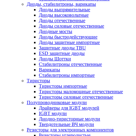
Диоды, стабилитроны, варикапы
Диоды выпрямительные
Диоды высоковольтные
Диоды отечественные
Диоды силовые отечественные
Диодные мосты
Диоды быстродействующие
Диоды защитные импортные
Защитные диоды TBU
ESD защитные диоды
Диоды Шоттки
Стабилитроны отечественные
Варикапы
Стабилитроны импортные
Тиристоры
Тиристоры импортные
Тиристоры маломощные отечественные
Тиристоры силовые отечественные
Полупроводниковые модули
Драйверы для IGBT модулей
IGBT модули
Диодно-тиристорные модули
Твердотельные ВЧ модули
Резисторы для электронных компонентов
Резисторы углеродистые