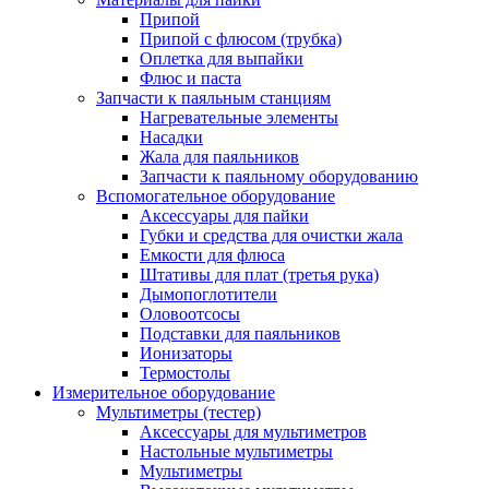
Припой
Припой с флюсом (трубка)
Оплетка для выпайки
Флюс и паста
Запчасти к паяльным станциям
Нагревательные элементы
Насадки
Жала для паяльников
Запчасти к паяльному оборудованию
Вспомогательное оборудование
Аксессуары для пайки
Губки и средства для очистки жала
Емкости для флюса
Штативы для плат (третья рука)
Дымопоглотители
Оловоотсосы
Подставки для паяльников
Ионизаторы
Термостолы
Измерительное оборудование
Мультиметры (тестер)
Аксессуары для мультиметров
Настольные мультиметры
Мультиметры