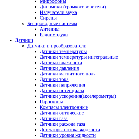
Микрофоны
Динамики (громкоговорители)
Излучатели звука
Сирены
Беспроводные системы
Антенны
Радиомодули
Датчики
Датчики и преобразователи
Датчики температуры
Датчики температуры интегральные
Датчики влажности
Датчики давления
Датчики магнитного поля
Датчики тока
Датчики напряжения
Датчики потенциала
Датчики ускорения(акселерометры)
Гироскопы
Компасы электронные
Датчики оптические
Датчики газа
Датчики расхода газа
Детекторы потока жидкости
Датчики уровня жидкости