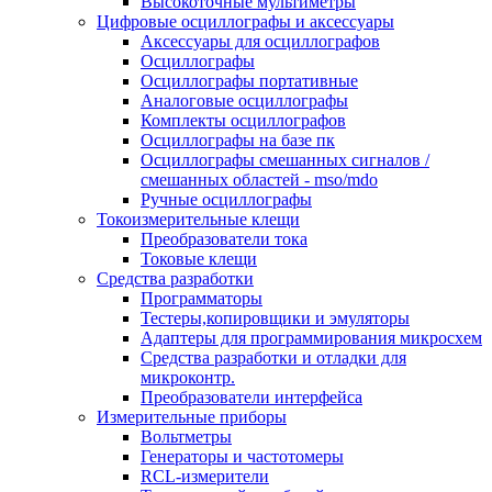
Высокоточные мультиметры
Цифровые осциллографы и аксессуары
Аксессуары для осциллографов
Осциллографы
Осциллографы портативные
Аналоговые осциллографы
Комплекты осциллографов
Осциллографы на базе пк
Осциллографы смешанных сигналов /
смешанных областей - mso/mdo
Ручные осциллографы
Токоизмерительные клещи
Преобразователи тока
Токовые клещи
Средства разработки
Программаторы
Тестеры,копировщики и эмуляторы
Адаптеры для программирования микросхем
Cредства разработки и отладки для
микроконтр.
Преобразователи интерфейса
Измерительные приборы
Вольтметры
Генераторы и частотомеры
RCL-измерители