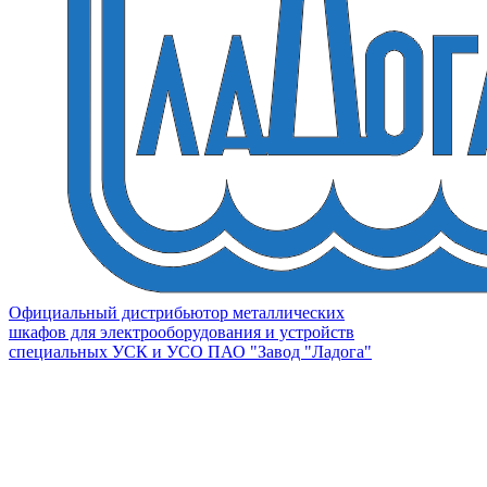
Официальный дистрибьютор металлических
шкафов для электрооборудования и устройств
специальных УСК и УСО ПАО "Завод "Ладога"