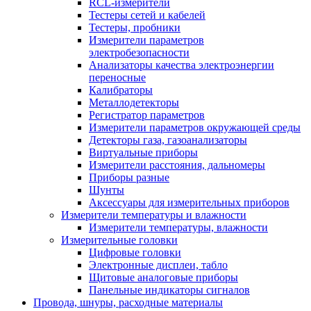
RCL-измерители
Тестеры сетей и кабелей
Тестеры, пробники
Измерители параметров
электробезопасности
Анализаторы качества электроэнергии
переносные
Калибраторы
Металлодетекторы
Регистратор параметров
Измерители параметров окружающей среды
Детекторы газа, газоанализаторы
Виртуальные приборы
Измерители расстояния, дальномеры
Приборы разные
Шунты
Аксессуары для измерительных приборов
Измерители температуры и влажности
Измерители температуры, влажности
Измерительные головки
Цифровые головки
Электронные дисплеи, табло
Щитовые аналоговые приборы
Панельные индикаторы сигналов
Провода, шнуры, расходные материалы