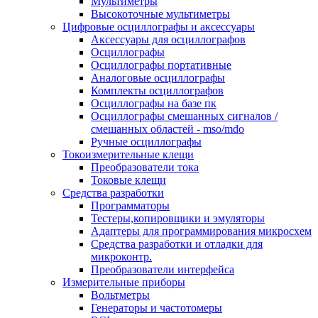
Мультиметры
Высокоточные мультиметры
Цифровые осциллографы и аксессуары
Аксессуары для осциллографов
Осциллографы
Осциллографы портативные
Аналоговые осциллографы
Комплекты осциллографов
Осциллографы на базе пк
Осциллографы смешанных сигналов /
смешанных областей - mso/mdo
Ручные осциллографы
Токоизмерительные клещи
Преобразователи тока
Токовые клещи
Средства разработки
Программаторы
Тестеры,копировщики и эмуляторы
Адаптеры для программирования микросхем
Cредства разработки и отладки для
микроконтр.
Преобразователи интерфейса
Измерительные приборы
Вольтметры
Генераторы и частотомеры