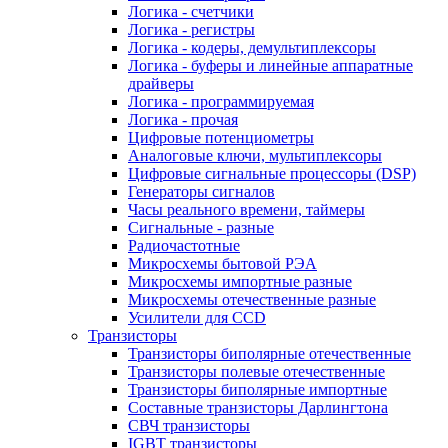
Логика - счетчики
Логика - регистры
Логика - кодеры, демультиплексоры
Логика - буферы и линейные аппаратные
драйверы
Логика - программируемая
Логика - прочая
Цифровые потенциометры
Аналоговые ключи, мультиплексоры
Цифровые сигнальные процессоры (DSP)
Генераторы сигналов
Часы реального времени, таймеры
Сигнальные - разные
Радиочастотные
Микросхемы бытовой РЭА
Микросхемы импортные разные
Микросхемы отечественные разные
Усилители для CCD
Транзисторы
Транзисторы биполярные отечественные
Транзисторы полевые отечественные
Транзисторы биполярные импортные
Составные транзисторы Дарлингтона
СВЧ транзисторы
IGBT транзисторы