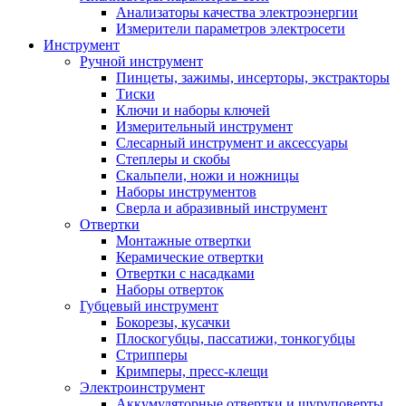
Анализаторы качества электроэнергии
Измерители параметров электросети
Инструмент
Ручной инструмент
Пинцеты, зажимы, инсерторы, экстракторы
Тиски
Ключи и наборы ключей
Измерительный инструмент
Слесарный инструмент и аксессуары
Степлеры и скобы
Скальпели, ножи и ножницы
Наборы инструментов
Сверла и абразивный инструмент
Отвертки
Монтажные отвертки
Керамические отвертки
Отвертки с насадками
Наборы отверток
Губцевый инструмент
Бокорезы, кусачки
Плоскогубцы, пассатижи, тонкогубцы
Стрипперы
Кримперы, пресс-клещи
Электроинструмент
Аккумуляторные отвертки и шуруповерты