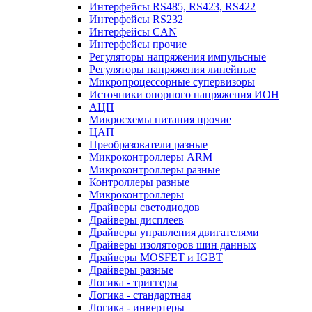
Интерфейсы RS485, RS423, RS422
Интерфейсы RS232
Интерфейсы CAN
Интерфейсы прочие
Регуляторы напряжения импульсные
Регуляторы напряжения линейные
Микропроцессорные супервизоры
Источники опорного напряжения ИОН
АЦП
Микросхемы питания прочие
ЦАП
Преобразователи разные
Микроконтроллеры ARM
Микроконтроллеры разные
Контроллеры разные
Микроконтроллеры
Драйверы светодиодов
Драйверы дисплеев
Драйверы управления двигателями
Драйверы изоляторов шин данных
Драйверы MOSFET и IGBT
Драйверы разные
Логика - триггеры
Логика - стандартная
Логика - инвертеры