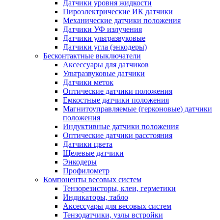
Датчики уровня жидкости
Пироэлектрические ИК датчики
Механические датчики положения
Датчики УФ излучения
Датчики ультразвуковые
Датчики угла (энкодеры)
Бесконтактные выключатели
Аксессуары для датчиков
Ультразвуковые датчики
Датчики меток
Оптические датчики положения
Емкостные датчики положения
Магнитоуправляемые (герконовые) датчики
положения
Индуктивные датчики положения
Оптические датчики расстояния
Датчики цвета
Щелевые датчики
Энкодеры
Профилометр
Компоненты весовых систем
Тензорезисторы, клеи, герметики
Индикаторы, табло
Аксессуары для весовых систем
Тензодатчики, узлы встройки