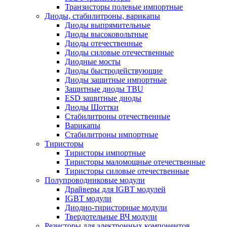
Транзисторы полевые импортные
Диоды, стабилитроны, варикапы
Диоды выпрямительные
Диоды высоковольтные
Диоды отечественные
Диоды силовые отечественные
Диодные мосты
Диоды быстродействующие
Диоды защитные импортные
Защитные диоды TBU
ESD защитные диоды
Диоды Шоттки
Стабилитроны отечественные
Варикапы
Стабилитроны импортные
Тиристоры
Тиристоры импортные
Тиристоры маломощные отечественные
Тиристоры силовые отечественные
Полупроводниковые модули
Драйверы для IGBT модулей
IGBT модули
Диодно-тиристорные модули
Твердотельные ВЧ модули
Резисторы для электронных компонентов