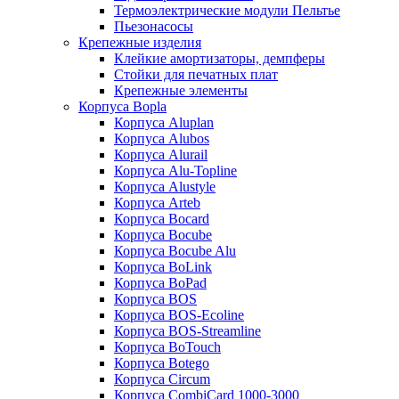
Термоэлектрические модули Пельтье
Пьезонасосы
Крепежные изделия
Клейкие амортизаторы, демпферы
Стойки для печатных плат
Крепежные элементы
Корпуса Bopla
Корпуса Aluplan
Корпуса Alubos
Корпуса Alurail
Корпуса Alu-Topline
Корпуса Alustyle
Корпуса Arteb
Корпуса Bocard
Корпуса Bocube
Корпуса Bocube Alu
Корпуса BoLink
Корпуса BoPad
Корпуса BOS
Корпуса BOS-Ecoline
Корпуса BOS-Streamline
Корпуса BoTouch
Корпуса Botego
Корпуса Circum
Корпуса CombiCard 1000-3000