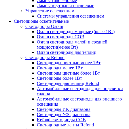
Лампы галогеновые
Лампы ртутные и натриевые
Управление освещением
Системы управления освещением
Светодиоды осветительные
Светодиоды Osram
Osram светодиоды мощные (более 1Вт)
Osram светодиоды COB
Osram светодиоды малой и средней
мощности(менее Вт)
Osram светодиоды для теплиц
Светодиоды Refond
Светодиоды цветные менее 1Вт
Светодиоды менее 1Вт
Светодиоды цветные более 1Вт
Светодиоды более 1Вт
Светодиоды для теплиц Refond
Автомобильные светодиоды для подсветки
салона
Автомобильные светодиоды для внешнего
освещения
Светодиоды ИК диапазона
Светодиоды УФ диапазона
Refond светодиоды COB
Светодиодные ленты Refond