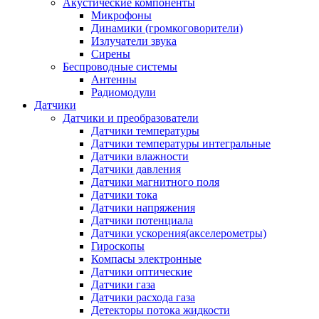
Акустические компоненты
Микрофоны
Динамики (громкоговорители)
Излучатели звука
Сирены
Беспроводные системы
Антенны
Радиомодули
Датчики
Датчики и преобразователи
Датчики температуры
Датчики температуры интегральные
Датчики влажности
Датчики давления
Датчики магнитного поля
Датчики тока
Датчики напряжения
Датчики потенциала
Датчики ускорения(акселерометры)
Гироскопы
Компасы электронные
Датчики оптические
Датчики газа
Датчики расхода газа
Детекторы потока жидкости