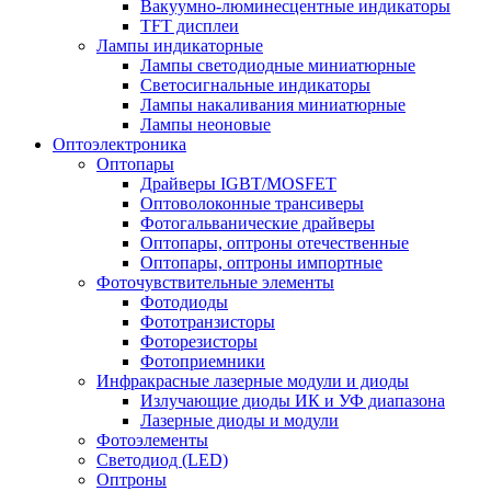
Вакуумно-люминесцентные индикаторы
TFT дисплеи
Лампы индикаторные
Лампы светодиодные миниатюрные
Светосигнальные индикаторы
Лампы накаливания миниатюрные
Лампы неоновые
Оптоэлектроника
Оптопары
Драйверы IGBT/MOSFET
Оптоволоконные трансиверы
Фотогальванические драйверы
Оптопары, оптроны отечественные
Оптопары, оптроны импортные
Фоточувствительные элементы
Фотодиоды
Фототранзисторы
Фоторезисторы
Фотоприемники
Инфракрасные лазерные модули и диоды
Излучающие диоды ИК и УФ диапазона
Лазерные диоды и модули
Фотоэлементы
Светодиод (LED)
Оптроны