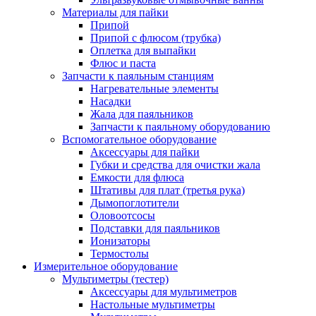
Материалы для пайки
Припой
Припой с флюсом (трубка)
Оплетка для выпайки
Флюс и паста
Запчасти к паяльным станциям
Нагревательные элементы
Насадки
Жала для паяльников
Запчасти к паяльному оборудованию
Вспомогательное оборудование
Аксессуары для пайки
Губки и средства для очистки жала
Емкости для флюса
Штативы для плат (третья рука)
Дымопоглотители
Оловоотсосы
Подставки для паяльников
Ионизаторы
Термостолы
Измерительное оборудование
Мультиметры (тестер)
Аксессуары для мультиметров
Настольные мультиметры