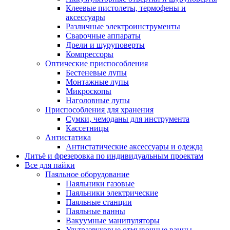
Клеевые пистолеты, термофены и
аксессуары
Различные электроинструменты
Сварочные аппараты
Дрели и шуруповерты
Компрессоры
Оптические приспособления
Бестеневые лупы
Монтажные лупы
Микроскопы
Наголовные лупы
Приспособления для хранения
Сумки, чемоданы для инструмента
Кассетницы
Антистатика
Антистатические аксессуары и одежда
Литьё и фрезеровка по индивидуальным проектам
Все для пайки
Паяльное оборудование
Паяльники газовые
Паяльники электрические
Паяльные станции
Паяльные ванны
Вакуумные манипуляторы
Ультразвуковые отмывочные ванны