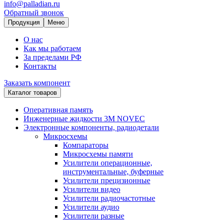
info@palladian.ru
Обратный звонок
Продукция
Меню
О нас
Как мы работаем
За пределами РФ
Контакты
Заказать компонент
Каталог товаров
Оперативная память
Инженерные жидкости 3M NOVEC
Электронные компоненты, радиодетали
Микросхемы
Компараторы
Микросхемы памяти
Усилители операционные,
инструментальные, буферные
Усилители прецизионные
Усилители видео
Усилители радиочастотные
Усилители аудио
Усилители разные