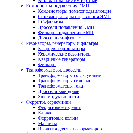
Вставки плавкие импортные
Компоненты подавления ЭМП
Конденсаторы помехоподавляющие
Сетевые фильтры подавления ЭМП
LC-фильтры
Дроссели подавления ЭМП
Фильтры подавления ЭМП
Дроссели синфазные
Резонаторы, генераторы и фильтры
Кварцевые резонаторы
Керамические резонаторы
Кварцевые генераторы
Фильтры
Трансформаторы, дроссели
Трансформаторы согласующие
Трансформаторы силовые
Трансформаторы тока
Дроссели выводные
Smd индуктивности
Ферриты, сердечники
Ферритовые изделия
Каркасы
Ферритовые кольца
Магниты
Изолента для трансформаторов