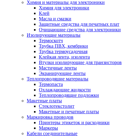
Химия и материалы для электроники
Химия для электроники
Клей
Масла и смазки
Защитные средства для печатных плат
Очищающие средства для электроники
Изолирующие материалы
Термоскотч
Трубка ПВХ, кембрики
Трубка термоусадочная
Клейкая лента, изолента
Втулки изолирующие для транзисторов
Мастичные ленты
Экранирующие ленты
Теплопроводящие материалы
Термопаста
Охлаждающие жидкости
Теплопроводящие подложки
Макетные платы
Стеклотекстолит
Макетные и печатные платы
Маркировка проводов
Принтеры этикеток и расходники
Маркеры
Кабели соединительные