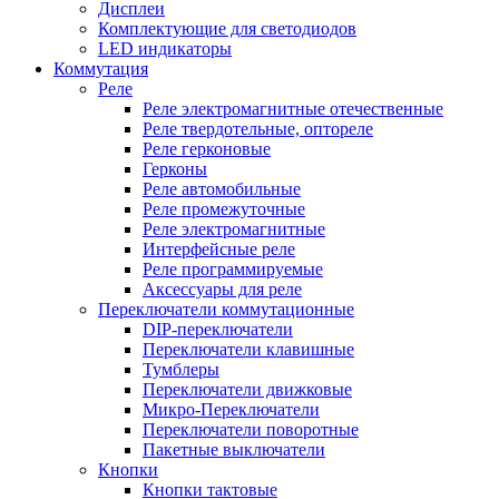
Дисплеи
Комплектующие для светодиодов
LED индикаторы
Коммутация
Реле
Реле электромагнитные отечественные
Реле твердотельные, оптореле
Реле герконовые
Герконы
Реле автомобильные
Реле промежуточные
Реле электромагнитные
Интерфейсные реле
Реле программируемые
Аксессуары для реле
Переключатели коммутационные
DIP-переключатели
Переключатели клавишные
Тумблеры
Переключатели движковые
Микро-Переключатели
Переключатели поворотные
Пакетные выключатели
Кнопки
Кнопки тактовые