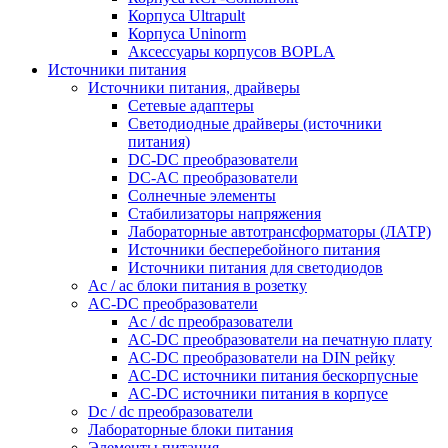
Корпуса Ultrapult
Корпуса Uninorm
Аксессуары корпусов BOPLA
Источники питания
Источники питания, драйверы
Сетевые адаптеры
Светодиодные драйверы (источники
питания)
DC-DC преобразователи
DC-AC преобразователи
Солнечные элементы
Стабилизаторы напряжения
Лабораторные автотрансформаторы (ЛАТР)
Источники бесперебойного питания
Источники питания для светодиодов
Ac / ac блоки питания в розетку
AC-DC преобразователи
Ac / dc преобразователи
AC-DC преобразователи на печатную плату
AC-DC преобразователи на DIN рейку
AC-DC источники питания бескорпусные
AC-DC источники питания в корпусе
Dc / dc преобразователи
Лабораторные блоки питания
Элементы питания