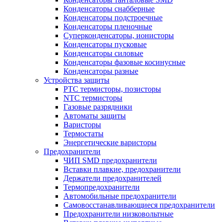
Конденсаторы снабберные
Конденсаторы подстроечные
Конденсаторы пленочные
Суперконденсаторы, ионисторы
Конденсаторы пусковые
Конденсаторы силовые
Конденсаторы фазовые косинусные
Конденсаторы разные
Устройства защиты
PTC термисторы, позисторы
NTC термисторы
Газовые разрядники
Автоматы защиты
Варисторы
Термостаты
Энергетические варисторы
Предохранители
ЧИП SMD предохранители
Вставки плавкие, предохранители
Держатели предохранителей
Термопредохранители
Автомобильные предохранители
Самовосстанавливающиеся предохранители
Предохранители низковольтные