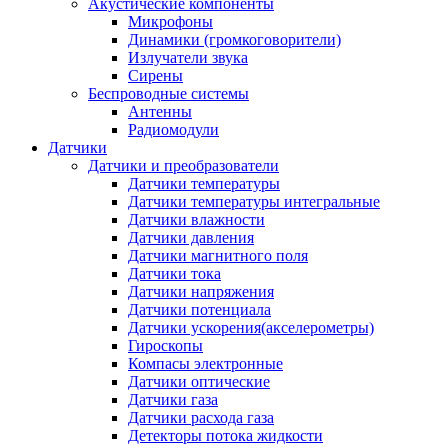
Акустические компоненты
Микрофоны
Динамики (громкоговорители)
Излучатели звука
Сирены
Беспроводные системы
Антенны
Радиомодули
Датчики
Датчики и преобразователи
Датчики температуры
Датчики температуры интегральные
Датчики влажности
Датчики давления
Датчики магнитного поля
Датчики тока
Датчики напряжения
Датчики потенциала
Датчики ускорения(акселерометры)
Гироскопы
Компасы электронные
Датчики оптические
Датчики газа
Датчики расхода газа
Детекторы потока жидкости