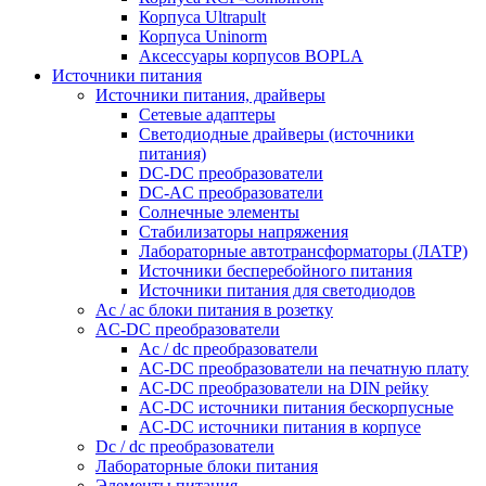
Корпуса Ultrapult
Корпуса Uninorm
Аксессуары корпусов BOPLA
Источники питания
Источники питания, драйверы
Сетевые адаптеры
Светодиодные драйверы (источники
питания)
DC-DC преобразователи
DC-AC преобразователи
Солнечные элементы
Стабилизаторы напряжения
Лабораторные автотрансформаторы (ЛАТР)
Источники бесперебойного питания
Источники питания для светодиодов
Ac / ac блоки питания в розетку
AC-DC преобразователи
Ac / dc преобразователи
AC-DC преобразователи на печатную плату
AC-DC преобразователи на DIN рейку
AC-DC источники питания бескорпусные
AC-DC источники питания в корпусе
Dc / dc преобразователи
Лабораторные блоки питания
Элементы питания