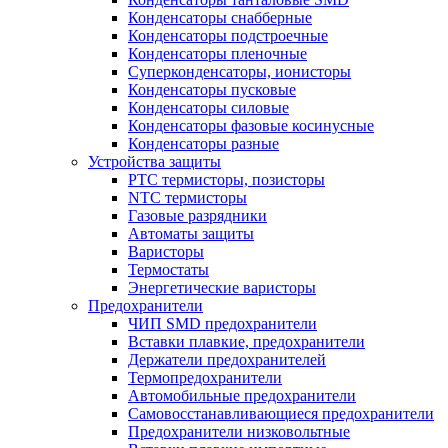
Конденсаторы снабберные
Конденсаторы подстроечные
Конденсаторы пленочные
Суперконденсаторы, ионисторы
Конденсаторы пусковые
Конденсаторы силовые
Конденсаторы фазовые косинусные
Конденсаторы разные
Устройства защиты
PTC термисторы, позисторы
NTC термисторы
Газовые разрядники
Автоматы защиты
Варисторы
Термостаты
Энергетические варисторы
Предохранители
ЧИП SMD предохранители
Вставки плавкие, предохранители
Держатели предохранителей
Термопредохранители
Автомобильные предохранители
Самовосстанавливающиеся предохранители
Предохранители низковольтные