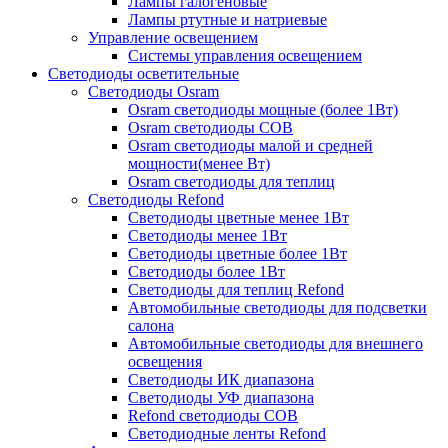
Лампы галогеновые
Лампы ртутные и натриевые
Управление освещением
Системы управления освещением
Светодиоды осветительные
Светодиоды Osram
Osram светодиоды мощные (более 1Вт)
Osram светодиоды COB
Osram светодиоды малой и средней
мощности(менее Вт)
Osram светодиоды для теплиц
Светодиоды Refond
Светодиоды цветные менее 1Вт
Светодиоды менее 1Вт
Светодиоды цветные более 1Вт
Светодиоды более 1Вт
Светодиоды для теплиц Refond
Автомобильные светодиоды для подсветки
салона
Автомобильные светодиоды для внешнего
освещения
Светодиоды ИК диапазона
Светодиоды УФ диапазона
Refond светодиоды COB
Светодиодные ленты Refond