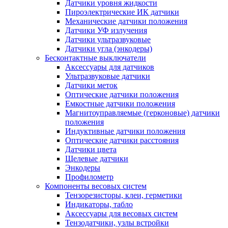
Датчики уровня жидкости
Пироэлектрические ИК датчики
Механические датчики положения
Датчики УФ излучения
Датчики ультразвуковые
Датчики угла (энкодеры)
Бесконтактные выключатели
Аксессуары для датчиков
Ультразвуковые датчики
Датчики меток
Оптические датчики положения
Емкостные датчики положения
Магнитоуправляемые (герконовые) датчики
положения
Индуктивные датчики положения
Оптические датчики расстояния
Датчики цвета
Щелевые датчики
Энкодеры
Профилометр
Компоненты весовых систем
Тензорезисторы, клеи, герметики
Индикаторы, табло
Аксессуары для весовых систем
Тензодатчики, узлы встройки