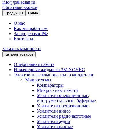
info@palladian.ru
Обратный звонок
Продукция
Меню
О нас
Как мы работаем
За пределами РФ
Контакты
Заказать компонент
Каталог товаров
Оперативная память
Инженерные жидкости 3M NOVEC
Электронные компоненты, радиодетали
Микросхемы
Компараторы
Микросхемы памяти
Усилители операционные,
инструментальные, буферные
Усилители прецизионные
Усилители видео
Усилители радиочастотные
Усилители аудио
Усилители разные