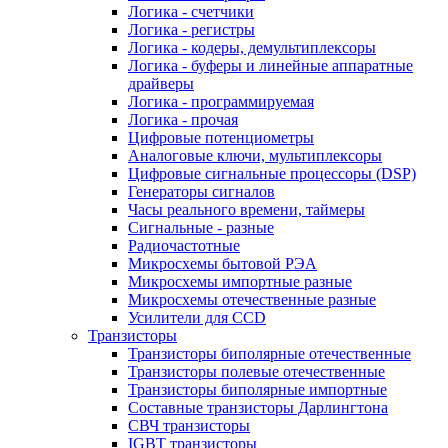
Логика - счетчики
Логика - регистры
Логика - кодеры, демультиплексоры
Логика - буферы и линейные аппаратные
драйверы
Логика - программируемая
Логика - прочая
Цифровые потенциометры
Аналоговые ключи, мультиплексоры
Цифровые сигнальные процессоры (DSP)
Генераторы сигналов
Часы реального времени, таймеры
Сигнальные - разные
Радиочастотные
Микросхемы бытовой РЭА
Микросхемы импортные разные
Микросхемы отечественные разные
Усилители для CCD
Транзисторы
Транзисторы биполярные отечественные
Транзисторы полевые отечественные
Транзисторы биполярные импортные
Составные транзисторы Дарлингтона
СВЧ транзисторы
IGBT транзисторы