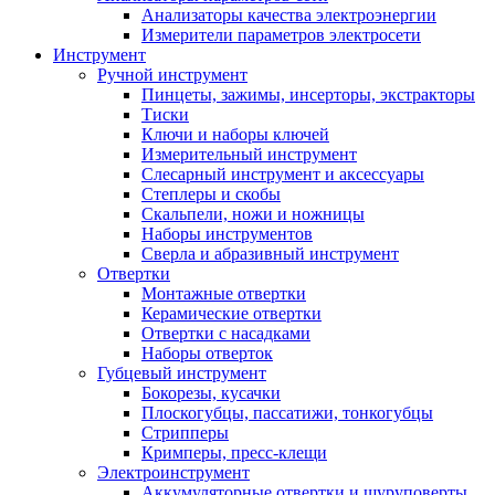
Анализаторы качества электроэнергии
Измерители параметров электросети
Инструмент
Ручной инструмент
Пинцеты, зажимы, инсерторы, экстракторы
Тиски
Ключи и наборы ключей
Измерительный инструмент
Слесарный инструмент и аксессуары
Степлеры и скобы
Скальпели, ножи и ножницы
Наборы инструментов
Сверла и абразивный инструмент
Отвертки
Монтажные отвертки
Керамические отвертки
Отвертки с насадками
Наборы отверток
Губцевый инструмент
Бокорезы, кусачки
Плоскогубцы, пассатижи, тонкогубцы
Стрипперы
Кримперы, пресс-клещи
Электроинструмент
Аккумуляторные отвертки и шуруповерты