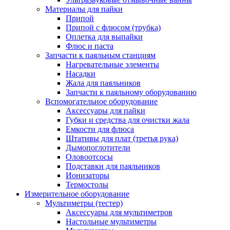
Материалы для пайки
Припой
Припой с флюсом (трубка)
Оплетка для выпайки
Флюс и паста
Запчасти к паяльным станциям
Нагревательные элементы
Насадки
Жала для паяльников
Запчасти к паяльному оборудованию
Вспомогательное оборудование
Аксессуары для пайки
Губки и средства для очистки жала
Емкости для флюса
Штативы для плат (третья рука)
Дымопоглотители
Оловоотсосы
Подставки для паяльников
Ионизаторы
Термостолы
Измерительное оборудование
Мультиметры (тестер)
Аксессуары для мультиметров
Настольные мультиметры