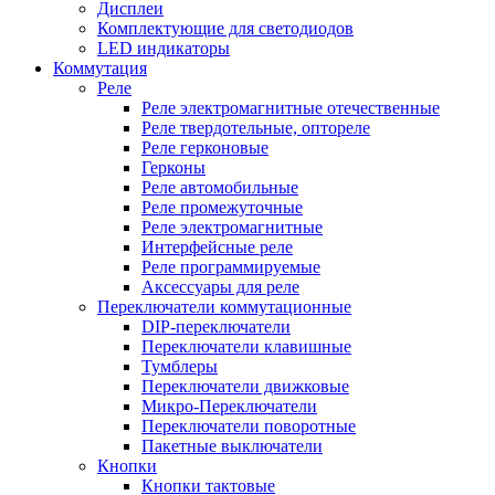
Дисплеи
Комплектующие для светодиодов
LED индикаторы
Коммутация
Реле
Реле электромагнитные отечественные
Реле твердотельные, оптореле
Реле герконовые
Герконы
Реле автомобильные
Реле промежуточные
Реле электромагнитные
Интерфейсные реле
Реле программируемые
Аксессуары для реле
Переключатели коммутационные
DIP-переключатели
Переключатели клавишные
Тумблеры
Переключатели движковые
Микро-Переключатели
Переключатели поворотные
Пакетные выключатели
Кнопки
Кнопки тактовые