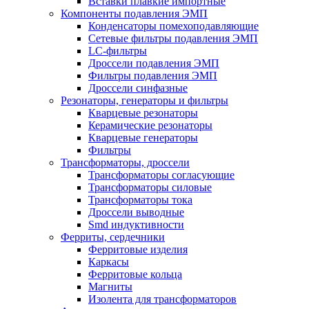
Вставки плавкие импортные
Компоненты подавления ЭМП
Конденсаторы помехоподавляющие
Сетевые фильтры подавления ЭМП
LC-фильтры
Дроссели подавления ЭМП
Фильтры подавления ЭМП
Дроссели синфазные
Резонаторы, генераторы и фильтры
Кварцевые резонаторы
Керамические резонаторы
Кварцевые генераторы
Фильтры
Трансформаторы, дроссели
Трансформаторы согласующие
Трансформаторы силовые
Трансформаторы тока
Дроссели выводные
Smd индуктивности
Ферриты, сердечники
Ферритовые изделия
Каркасы
Ферритовые кольца
Магниты
Изолента для трансформаторов