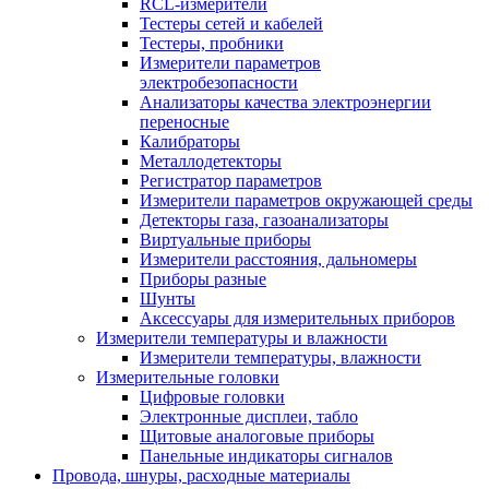
RCL-измерители
Тестеры сетей и кабелей
Тестеры, пробники
Измерители параметров
электробезопасности
Анализаторы качества электроэнергии
переносные
Калибраторы
Металлодетекторы
Регистратор параметров
Измерители параметров окружающей среды
Детекторы газа, газоанализаторы
Виртуальные приборы
Измерители расстояния, дальномеры
Приборы разные
Шунты
Аксессуары для измерительных приборов
Измерители температуры и влажности
Измерители температуры, влажности
Измерительные головки
Цифровые головки
Электронные дисплеи, табло
Щитовые аналоговые приборы
Панельные индикаторы сигналов
Провода, шнуры, расходные материалы