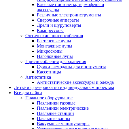
Клеевые пистолеты, термофены и
аксессуары
Различные электроинструменты
Сварочные аппараты
Дрели и шуруповерты
Компрессоры
Оптические приспособления
Бестеневые лупы
Монтажные лупы
Микроскопы
Наголовные лупы
Приспособления для хранения
Сумки, чемоданы для инструмента
Кассетницы
Антистатика
Антистатические аксессуары и одежда
Литьё и фрезеровка по индивидуальным проектам
Все для пайки
Паяльное оборудование
Паяльники газовые
Паяльники электрические
Паяльные станции
Паяльные ванны
Вакуумные манипуляторы
Ультразвуковые отмывочные ванны