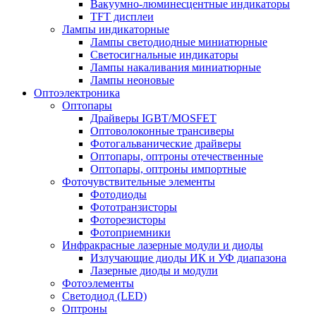
Вакуумно-люминесцентные индикаторы
TFT дисплеи
Лампы индикаторные
Лампы светодиодные миниатюрные
Светосигнальные индикаторы
Лампы накаливания миниатюрные
Лампы неоновые
Оптоэлектроника
Оптопары
Драйверы IGBT/MOSFET
Оптоволоконные трансиверы
Фотогальванические драйверы
Оптопары, оптроны отечественные
Оптопары, оптроны импортные
Фоточувствительные элементы
Фотодиоды
Фототранзисторы
Фоторезисторы
Фотоприемники
Инфракрасные лазерные модули и диоды
Излучающие диоды ИК и УФ диапазона
Лазерные диоды и модули
Фотоэлементы
Светодиод (LED)
Оптроны