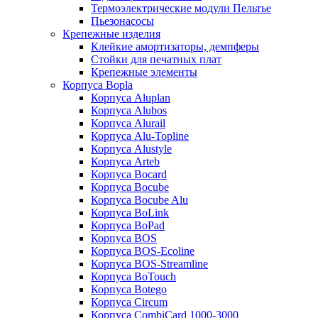
Термоэлектрические модули Пельтье
Пьезонасосы
Крепежные изделия
Клейкие амортизаторы, демпферы
Стойки для печатных плат
Крепежные элементы
Корпуса Bopla
Корпуса Aluplan
Корпуса Alubos
Корпуса Alurail
Корпуса Alu-Topline
Корпуса Alustyle
Корпуса Arteb
Корпуса Bocard
Корпуса Bocube
Корпуса Bocube Alu
Корпуса BoLink
Корпуса BoPad
Корпуса BOS
Корпуса BOS-Ecoline
Корпуса BOS-Streamline
Корпуса BoTouch
Корпуса Botego
Корпуса Circum
Корпуса CombiCard 1000-3000