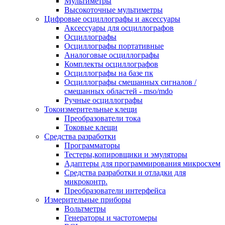
Мультиметры
Высокоточные мультиметры
Цифровые осциллографы и аксессуары
Аксессуары для осциллографов
Осциллографы
Осциллографы портативные
Аналоговые осциллографы
Комплекты осциллографов
Осциллографы на базе пк
Осциллографы смешанных сигналов /
смешанных областей - mso/mdo
Ручные осциллографы
Токоизмерительные клещи
Преобразователи тока
Токовые клещи
Средства разработки
Программаторы
Тестеры,копировщики и эмуляторы
Адаптеры для программирования микросхем
Cредства разработки и отладки для
микроконтр.
Преобразователи интерфейса
Измерительные приборы
Вольтметры
Генераторы и частотомеры