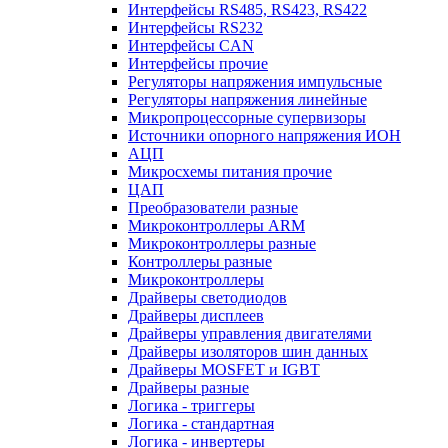
Интерфейсы RS485, RS423, RS422
Интерфейсы RS232
Интерфейсы CAN
Интерфейсы прочие
Регуляторы напряжения импульсные
Регуляторы напряжения линейные
Микропроцессорные супервизоры
Источники опорного напряжения ИОН
АЦП
Микросхемы питания прочие
ЦАП
Преобразователи разные
Микроконтроллеры ARM
Микроконтроллеры разные
Контроллеры разные
Микроконтроллеры
Драйверы светодиодов
Драйверы дисплеев
Драйверы управления двигателями
Драйверы изоляторов шин данных
Драйверы MOSFET и IGBT
Драйверы разные
Логика - триггеры
Логика - стандартная
Логика - инвертеры