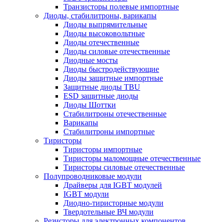
Транзисторы полевые импортные
Диоды, стабилитроны, варикапы
Диоды выпрямительные
Диоды высоковольтные
Диоды отечественные
Диоды силовые отечественные
Диодные мосты
Диоды быстродействующие
Диоды защитные импортные
Защитные диоды TBU
ESD защитные диоды
Диоды Шоттки
Стабилитроны отечественные
Варикапы
Стабилитроны импортные
Тиристоры
Тиристоры импортные
Тиристоры маломощные отечественные
Тиристоры силовые отечественные
Полупроводниковые модули
Драйверы для IGBT модулей
IGBT модули
Диодно-тиристорные модули
Твердотельные ВЧ модули
Резисторы для электронных компонентов