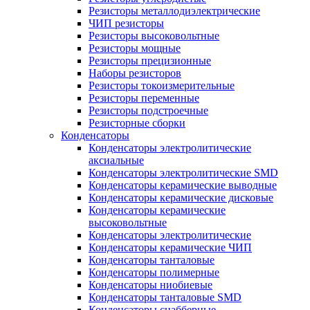
Резисторы металлодиэлектрические
ЧИП резисторы
Резисторы высоковольтные
Резисторы мощные
Резисторы прецизионные
Наборы резисторов
Резисторы токоизмерительные
Резисторы переменные
Резисторы подстроечные
Резисторные сборки
Конденсаторы
Конденсаторы электролитические
аксиальные
Конденсаторы электролитические SMD
Конденсаторы керамические выводные
Конденсаторы керамические дисковые
Конденсаторы керамические
высоковольтные
Конденсаторы электролитические
Конденсаторы керамические ЧИП
Конденсаторы танталовые
Конденсаторы полимерные
Конденсаторы ниобиевые
Конденсаторы танталовые SMD
Конденсаторы снабберные