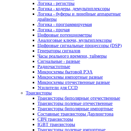
Логика - регистры
Логика - кодеры, демультиплексоры
Логика - буферы и линейные аппаратные
драйверы
Логика - программируемая
Логика - прочая
Цифровые потенциометры
Аналоговые ключи, мультиплексоры
Цифровые сигнальные процессоры (DSP)
Генераторы сигналов
Часы реального времени, таймеры
Сигнальные - разные
Радиочастотные
Микросхемы бытовой РЭА
Микросхемы импортные разные
Микросхемы отечественные разные
Усилители для CCD
Транзисторы
Транзисторы биполярные отечественные
Транзисторы полевые отечественные
Транзисторы биполярные импортные
Составные транзисторы Дарлингтона
СВЧ транзисторы
IGBT транзисторы
Транзисторы полевые импортные