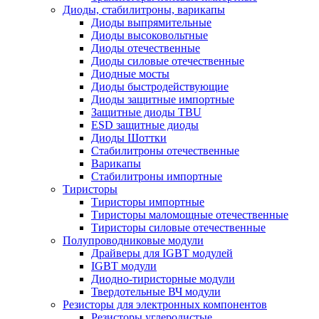
Диоды, стабилитроны, варикапы
Диоды выпрямительные
Диоды высоковольтные
Диоды отечественные
Диоды силовые отечественные
Диодные мосты
Диоды быстродействующие
Диоды защитные импортные
Защитные диоды TBU
ESD защитные диоды
Диоды Шоттки
Стабилитроны отечественные
Варикапы
Стабилитроны импортные
Тиристоры
Тиристоры импортные
Тиристоры маломощные отечественные
Тиристоры силовые отечественные
Полупроводниковые модули
Драйверы для IGBT модулей
IGBT модули
Диодно-тиристорные модули
Твердотельные ВЧ модули
Резисторы для электронных компонентов
Резисторы углеродистые