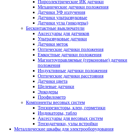
Пироэлектрические ИК датчики
Механические датчики положения
Датчики УФ излучения
Датчики ультразвуковые
Датчики угла (энкодеры)
Бесконтактные выключатели
Аксессуары для датчиков
Ультразвуковые датчики
Датчики меток
Оптические датчики положения
Емкостные датчики положения
Магнитоуправляемые (герконовые) датчики
положения
Индуктивные датчики положения
Оптические датчики расстояния
Датчики цвета
Щелевые датчики
Энкодеры
Профилометр
Компоненты весовых систем
Тензорезисторы, клеи, герметики
Индикаторы, табло
Аксессуары для весовых систем
Тензодатчики, узлы встройки
Металлические шкафы для электрооборудования