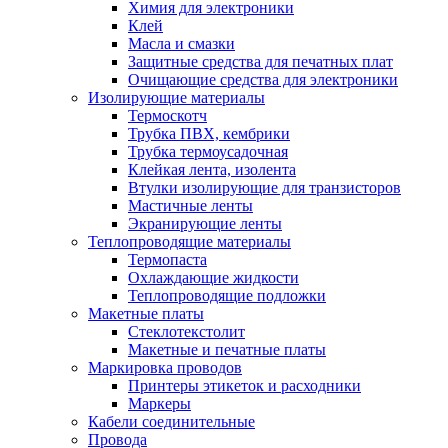
Химия для электроники
Клей
Масла и смазки
Защитные средства для печатных плат
Очищающие средства для электроники
Изолирующие материалы
Термоскотч
Трубка ПВХ, кембрики
Трубка термоусадочная
Клейкая лента, изолента
Втулки изолирующие для транзисторов
Мастичные ленты
Экранирующие ленты
Теплопроводящие материалы
Термопаста
Охлаждающие жидкости
Теплопроводящие подложки
Макетные платы
Стеклотекстолит
Макетные и печатные платы
Маркировка проводов
Принтеры этикеток и расходники
Маркеры
Кабели соединительные
Провода