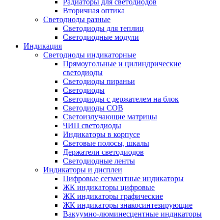
Радиаторы для светодиодов
Вторичная оптика
Светодиоды разные
Светодиоды для теплиц
Светодиодные модули
Индикация
Светодиоды индикаторные
Прямоугольные и цилиндрические
светодиоды
Светодиоды пираньи
Светодиоды
Светодиоды с держателем на блок
Светодиоды COB
Светоизлучающие матрицы
ЧИП светодиоды
Индикаторы в корпусе
Световые полосы, шкалы
Держатели светодиодов
Светодиодные ленты
Индикаторы и дисплеи
Цифровые сегментные индикаторы
ЖК индикаторы цифровые
ЖК индикаторы графические
ЖК индикаторы знакосинтезирующие
Вакуумно-люминесцентные индикаторы