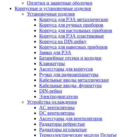
Оплетки и защитные оболочки
Корпусные и установочные изделия
Установочные изделия
Корпуса для РЭА металлические
Корпуса для ручных приборов
Корпуса для настольных приборов
Корпуса для РЭА пластиковые
Корпуса на DIN-рейку
Корпуса для навесных приборов
Замки для РЭА
Батарейные отсеки и колодки
Клавиатуры
Аксессуары для корпусов
Ручки для радиоаппаратуры
Кабельные вводы металлические
Кабельные вводы, фурнитура
DIN-рейки
Электродвигатели
Устройства охлаждения
AC вентиляторы
DC вентиляторы
Аксессуары для вентиляторов
Радиаторы ребристые
Радиаторы игольчатые
Термоэлектрические модули Пельтье