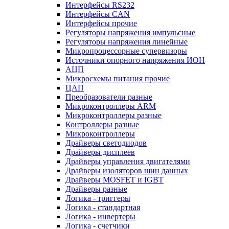
Интерфейсы RS232
Интерфейсы CAN
Интерфейсы прочие
Регуляторы напряжения импульсные
Регуляторы напряжения линейные
Микропроцессорные супервизоры
Источники опорного напряжения ИОН
АЦП
Микросхемы питания прочие
ЦАП
Преобразователи разные
Микроконтроллеры ARM
Микроконтроллеры разные
Контроллеры разные
Микроконтроллеры
Драйверы светодиодов
Драйверы дисплеев
Драйверы управления двигателями
Драйверы изоляторов шин данных
Драйверы MOSFET и IGBT
Драйверы разные
Логика - триггеры
Логика - стандартная
Логика - инвертеры
Логика - счетчики