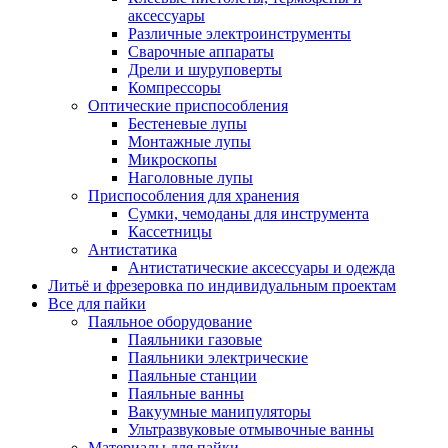
аксессуары
Различные электроинструменты
Сварочные аппараты
Дрели и шуруповерты
Компрессоры
Оптические приспособления
Бестеневые лупы
Монтажные лупы
Микроскопы
Наголовные лупы
Приспособления для хранения
Сумки, чемоданы для инструмента
Кассетницы
Антистатика
Антистатические аксессуары и одежда
Литьё и фрезеровка по индивидуальным проектам
Все для пайки
Паяльное оборудование
Паяльники газовые
Паяльники электрические
Паяльные станции
Паяльные ванны
Вакуумные манипуляторы
Ультразвуковые отмывочные ванны
Материалы для пайки