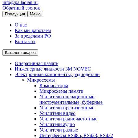
info@palladian.ru
Обратный звонок
Продукция
Меню
О нас
Как мы работаем
За пределами РФ
Контакты
Каталог товаров
Оперативная память
Инженерные жидкости 3M NOVEC
Электронные компоненты, радиодетали
Микросхемы
Компараторы
Микросхемы памяти
Усилители операционные,
инструментальные, буферные
Усилители прецизионные
Усилители видео
Усилители радиочастотные
Усилители аудио
Усилители разные
Интерфейсы RS485, RS423, RS422