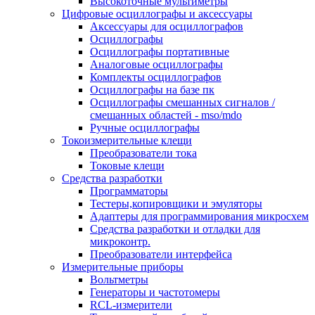
Высокоточные мультиметры
Цифровые осциллографы и аксессуары
Аксессуары для осциллографов
Осциллографы
Осциллографы портативные
Аналоговые осциллографы
Комплекты осциллографов
Осциллографы на базе пк
Осциллографы смешанных сигналов /
смешанных областей - mso/mdo
Ручные осциллографы
Токоизмерительные клещи
Преобразователи тока
Токовые клещи
Средства разработки
Программаторы
Тестеры,копировщики и эмуляторы
Адаптеры для программирования микросхем
Cредства разработки и отладки для
микроконтр.
Преобразователи интерфейса
Измерительные приборы
Вольтметры
Генераторы и частотомеры
RCL-измерители