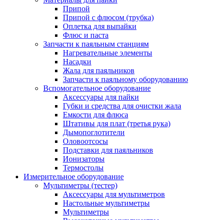
Припой
Припой с флюсом (трубка)
Оплетка для выпайки
Флюс и паста
Запчасти к паяльным станциям
Нагревательные элементы
Насадки
Жала для паяльников
Запчасти к паяльному оборудованию
Вспомогательное оборудование
Аксессуары для пайки
Губки и средства для очистки жала
Емкости для флюса
Штативы для плат (третья рука)
Дымопоглотители
Оловоотсосы
Подставки для паяльников
Ионизаторы
Термостолы
Измерительное оборудование
Мультиметры (тестер)
Аксессуары для мультиметров
Настольные мультиметры
Мультиметры