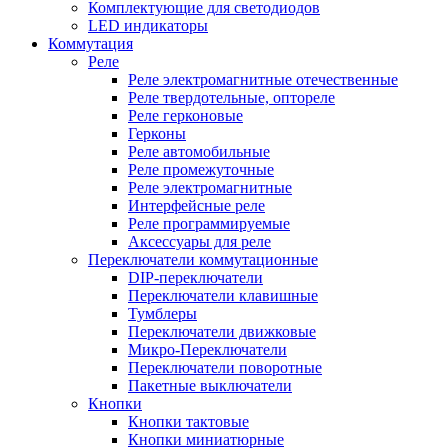
Комплектующие для светодиодов
LED индикаторы
Коммутация
Реле
Реле электромагнитные отечественные
Реле твердотельные, оптореле
Реле герконовые
Герконы
Реле автомобильные
Реле промежуточные
Реле электромагнитные
Интерфейсные реле
Реле программируемые
Аксессуары для реле
Переключатели коммутационные
DIP-переключатели
Переключатели клавишные
Тумблеры
Переключатели движковые
Микро-Переключатели
Переключатели поворотные
Пакетные выключатели
Кнопки
Кнопки тактовые
Кнопки миниатюрные