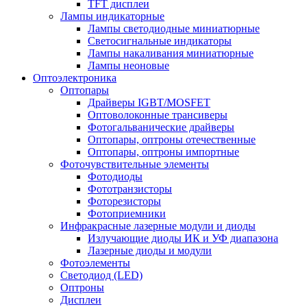
TFT дисплеи
Лампы индикаторные
Лампы светодиодные миниатюрные
Светосигнальные индикаторы
Лампы накаливания миниатюрные
Лампы неоновые
Оптоэлектроника
Оптопары
Драйверы IGBT/MOSFET
Оптоволоконные трансиверы
Фотогальванические драйверы
Оптопары, оптроны отечественные
Оптопары, оптроны импортные
Фоточувствительные элементы
Фотодиоды
Фототранзисторы
Фоторезисторы
Фотоприемники
Инфракрасные лазерные модули и диоды
Излучающие диоды ИК и УФ диапазона
Лазерные диоды и модули
Фотоэлементы
Светодиод (LED)
Оптроны
Дисплеи