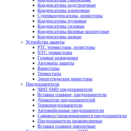
Конденсаторы подстроечные
Конденсаторы пленочные
Суперконденсаторы, ионисторы
Конденсаторы пусковые
Конденсаторы силовые
Конденсаторы фазовые косинусные
Конденсаторы разные
Устройства защиты
PTC термисторы, позисторы
NTC термисторы
Газовые разрядники
Автоматы защиты
Варисторы
Термостаты
Энергетические варисторы
Предохранители
ЧИП SMD предохранители
Вставки плавкие, предохранители
Держатели предохранителей
Термопредохранители
Автомобильные предохранители
Самовосстанавливающиеся предохранители
Предохранители низковольтные
Вставки плавкие импортные