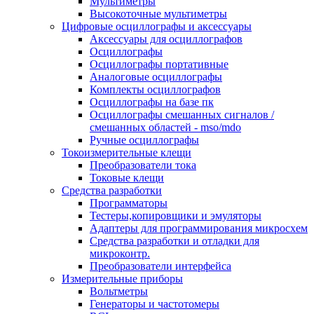
Мультиметры
Высокоточные мультиметры
Цифровые осциллографы и аксессуары
Аксессуары для осциллографов
Осциллографы
Осциллографы портативные
Аналоговые осциллографы
Комплекты осциллографов
Осциллографы на базе пк
Осциллографы смешанных сигналов /
смешанных областей - mso/mdo
Ручные осциллографы
Токоизмерительные клещи
Преобразователи тока
Токовые клещи
Средства разработки
Программаторы
Тестеры,копировщики и эмуляторы
Адаптеры для программирования микросхем
Cредства разработки и отладки для
микроконтр.
Преобразователи интерфейса
Измерительные приборы
Вольтметры
Генераторы и частотомеры