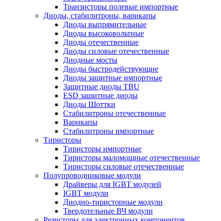
Транзисторы полевые импортные
Диоды, стабилитроны, варикапы
Диоды выпрямительные
Диоды высоковольтные
Диоды отечественные
Диоды силовые отечественные
Диодные мосты
Диоды быстродействующие
Диоды защитные импортные
Защитные диоды TBU
ESD защитные диоды
Диоды Шоттки
Стабилитроны отечественные
Варикапы
Стабилитроны импортные
Тиристоры
Тиристоры импортные
Тиристоры маломощные отечественные
Тиристоры силовые отечественные
Полупроводниковые модули
Драйверы для IGBT модулей
IGBT модули
Диодно-тиристорные модули
Твердотельные ВЧ модули
Резисторы для электронных компонентов