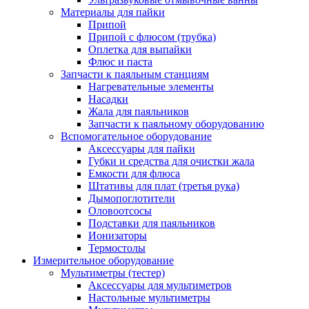
Материалы для пайки
Припой
Припой с флюсом (трубка)
Оплетка для выпайки
Флюс и паста
Запчасти к паяльным станциям
Нагревательные элементы
Насадки
Жала для паяльников
Запчасти к паяльному оборудованию
Вспомогательное оборудование
Аксессуары для пайки
Губки и средства для очистки жала
Емкости для флюса
Штативы для плат (третья рука)
Дымопоглотители
Оловоотсосы
Подставки для паяльников
Ионизаторы
Термостолы
Измерительное оборудование
Мультиметры (тестер)
Аксессуары для мультиметров
Настольные мультиметры