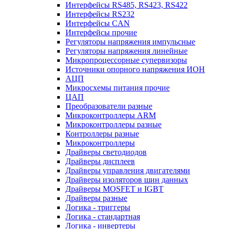
Интерфейсы RS485, RS423, RS422
Интерфейсы RS232
Интерфейсы CAN
Интерфейсы прочие
Регуляторы напряжения импульсные
Регуляторы напряжения линейные
Микропроцессорные супервизоры
Источники опорного напряжения ИОН
АЦП
Микросхемы питания прочие
ЦАП
Преобразователи разные
Микроконтроллеры ARM
Микроконтроллеры разные
Контроллеры разные
Микроконтроллеры
Драйверы светодиодов
Драйверы дисплеев
Драйверы управления двигателями
Драйверы изоляторов шин данных
Драйверы MOSFET и IGBT
Драйверы разные
Логика - триггеры
Логика - стандартная
Логика - инвертеры