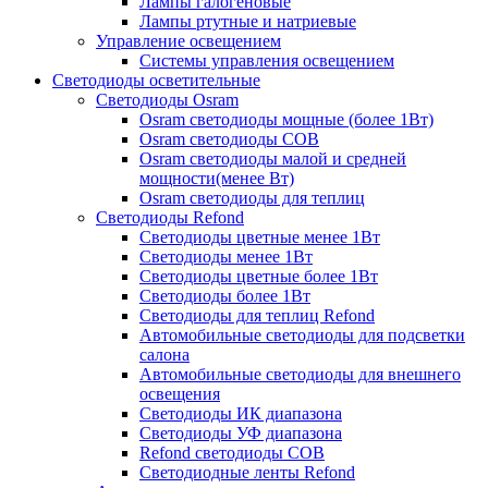
Лампы галогеновые
Лампы ртутные и натриевые
Управление освещением
Системы управления освещением
Светодиоды осветительные
Светодиоды Osram
Osram светодиоды мощные (более 1Вт)
Osram светодиоды COB
Osram светодиоды малой и средней
мощности(менее Вт)
Osram светодиоды для теплиц
Светодиоды Refond
Светодиоды цветные менее 1Вт
Светодиоды менее 1Вт
Светодиоды цветные более 1Вт
Светодиоды более 1Вт
Светодиоды для теплиц Refond
Автомобильные светодиоды для подсветки
салона
Автомобильные светодиоды для внешнего
освещения
Светодиоды ИК диапазона
Светодиоды УФ диапазона
Refond светодиоды COB
Светодиодные ленты Refond