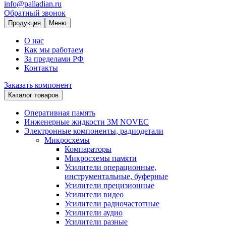
info@palladian.ru
Обратный звонок
Продукция
Меню
О нас
Как мы работаем
За пределами РФ
Контакты
Заказать компонент
Каталог товаров
Оперативная память
Инженерные жидкости 3M NOVEC
Электронные компоненты, радиодетали
Микросхемы
Компараторы
Микросхемы памяти
Усилители операционные,
инструментальные, буферные
Усилители прецизионные
Усилители видео
Усилители радиочастотные
Усилители аудио
Усилители разные