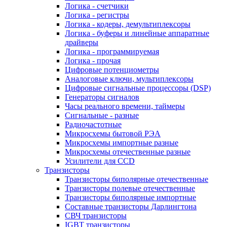
Логика - счетчики
Логика - регистры
Логика - кодеры, демультиплексоры
Логика - буферы и линейные аппаратные
драйверы
Логика - программируемая
Логика - прочая
Цифровые потенциометры
Аналоговые ключи, мультиплексоры
Цифровые сигнальные процессоры (DSP)
Генераторы сигналов
Часы реального времени, таймеры
Сигнальные - разные
Радиочастотные
Микросхемы бытовой РЭА
Микросхемы импортные разные
Микросхемы отечественные разные
Усилители для CCD
Транзисторы
Транзисторы биполярные отечественные
Транзисторы полевые отечественные
Транзисторы биполярные импортные
Составные транзисторы Дарлингтона
СВЧ транзисторы
IGBT транзисторы