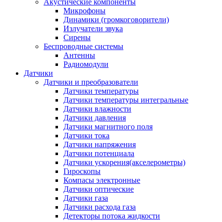
Акустические компоненты
Микрофоны
Динамики (громкоговорители)
Излучатели звука
Сирены
Беспроводные системы
Антенны
Радиомодули
Датчики
Датчики и преобразователи
Датчики температуры
Датчики температуры интегральные
Датчики влажности
Датчики давления
Датчики магнитного поля
Датчики тока
Датчики напряжения
Датчики потенциала
Датчики ускорения(акселерометры)
Гироскопы
Компасы электронные
Датчики оптические
Датчики газа
Датчики расхода газа
Детекторы потока жидкости