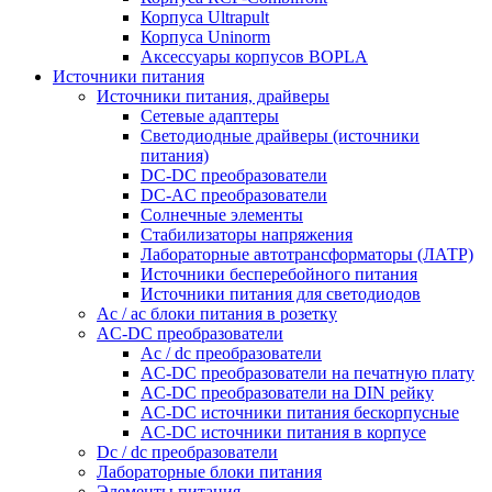
Корпуса Ultrapult
Корпуса Uninorm
Аксессуары корпусов BOPLA
Источники питания
Источники питания, драйверы
Сетевые адаптеры
Светодиодные драйверы (источники
питания)
DC-DC преобразователи
DC-AC преобразователи
Солнечные элементы
Стабилизаторы напряжения
Лабораторные автотрансформаторы (ЛАТР)
Источники бесперебойного питания
Источники питания для светодиодов
Ac / ac блоки питания в розетку
AC-DC преобразователи
Ac / dc преобразователи
AC-DC преобразователи на печатную плату
AC-DC преобразователи на DIN рейку
AC-DC источники питания бескорпусные
AC-DC источники питания в корпусе
Dc / dc преобразователи
Лабораторные блоки питания
Элементы питания