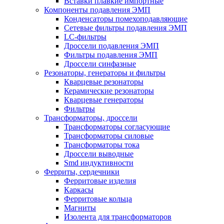
Вставки плавкие импортные
Компоненты подавления ЭМП
Конденсаторы помехоподавляющие
Сетевые фильтры подавления ЭМП
LC-фильтры
Дроссели подавления ЭМП
Фильтры подавления ЭМП
Дроссели синфазные
Резонаторы, генераторы и фильтры
Кварцевые резонаторы
Керамические резонаторы
Кварцевые генераторы
Фильтры
Трансформаторы, дроссели
Трансформаторы согласующие
Трансформаторы силовые
Трансформаторы тока
Дроссели выводные
Smd индуктивности
Ферриты, сердечники
Ферритовые изделия
Каркасы
Ферритовые кольца
Магниты
Изолента для трансформаторов