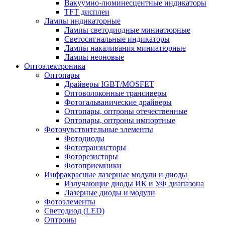
Вакуумно-люминесцентные индикаторы
TFT дисплеи
Лампы индикаторные
Лампы светодиодные миниатюрные
Светосигнальные индикаторы
Лампы накаливания миниатюрные
Лампы неоновые
Оптоэлектроника
Оптопары
Драйверы IGBT/MOSFET
Оптоволоконные трансиверы
Фотогальванические драйверы
Оптопары, оптроны отечественные
Оптопары, оптроны импортные
Фоточувствительные элементы
Фотодиоды
Фототранзисторы
Фоторезисторы
Фотоприемники
Инфракрасные лазерные модули и диоды
Излучающие диоды ИК и УФ диапазона
Лазерные диоды и модули
Фотоэлементы
Светодиод (LED)
Оптроны