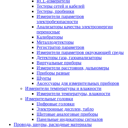
RCL-измерители
Тестеры сетей и кабелей
Тестеры, пробники
Измерители параметров
электробезопасности
Анализаторы качества электроэнергии
переносные
Калибраторы
Металлодетекторы
Регистратор параметров
Измерители параметров окружающей среды
Детекторы газа, газоанализаторы
Виртуальные приборы
Измерители расстояния, дальномеры
Приборы разные
Шунты
Аксессуары для измерительных приборов
Измерители температуры и влажности
Измерители температуры, влажности
Измерительные головки
Цифровые головки
Электронные дисплеи, табло
Щитовые аналоговые приборы
Панельные индикаторы сигналов
Провода, шнуры, расходные материалы