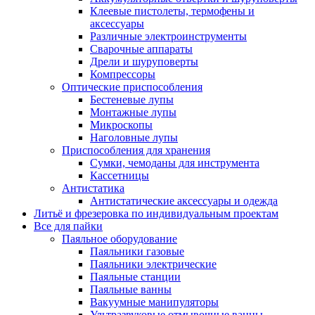
Клеевые пистолеты, термофены и
аксессуары
Различные электроинструменты
Сварочные аппараты
Дрели и шуруповерты
Компрессоры
Оптические приспособления
Бестеневые лупы
Монтажные лупы
Микроскопы
Наголовные лупы
Приспособления для хранения
Сумки, чемоданы для инструмента
Кассетницы
Антистатика
Антистатические аксессуары и одежда
Литьё и фрезеровка по индивидуальным проектам
Все для пайки
Паяльное оборудование
Паяльники газовые
Паяльники электрические
Паяльные станции
Паяльные ванны
Вакуумные манипуляторы
Ультразвуковые отмывочные ванны