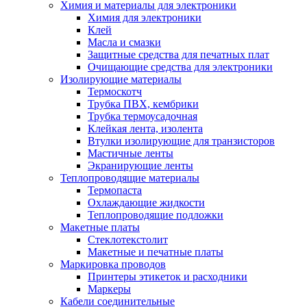
Химия и материалы для электроники
Химия для электроники
Клей
Масла и смазки
Защитные средства для печатных плат
Очищающие средства для электроники
Изолирующие материалы
Термоскотч
Трубка ПВХ, кембрики
Трубка термоусадочная
Клейкая лента, изолента
Втулки изолирующие для транзисторов
Мастичные ленты
Экранирующие ленты
Теплопроводящие материалы
Термопаста
Охлаждающие жидкости
Теплопроводящие подложки
Макетные платы
Стеклотекстолит
Макетные и печатные платы
Маркировка проводов
Принтеры этикеток и расходники
Маркеры
Кабели соединительные