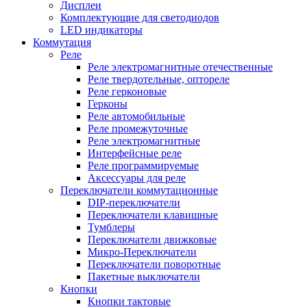
Дисплеи
Комплектующие для светодиодов
LED индикаторы
Коммутация
Реле
Реле электромагнитные отечественные
Реле твердотельные, оптореле
Реле герконовые
Герконы
Реле автомобильные
Реле промежуточные
Реле электромагнитные
Интерфейсные реле
Реле программируемые
Аксессуары для реле
Переключатели коммутационные
DIP-переключатели
Переключатели клавишные
Тумблеры
Переключатели движковые
Микро-Переключатели
Переключатели поворотные
Пакетные выключатели
Кнопки
Кнопки тактовые