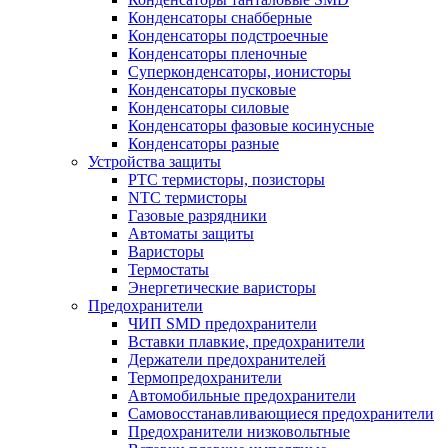
Конденсаторы снабберные
Конденсаторы подстроечные
Конденсаторы пленочные
Суперконденсаторы, ионисторы
Конденсаторы пусковые
Конденсаторы силовые
Конденсаторы фазовые косинусные
Конденсаторы разные
Устройства защиты
PTC термисторы, позисторы
NTC термисторы
Газовые разрядники
Автоматы защиты
Варисторы
Термостаты
Энергетические варисторы
Предохранители
ЧИП SMD предохранители
Вставки плавкие, предохранители
Держатели предохранителей
Термопредохранители
Автомобильные предохранители
Самовосстанавливающиеся предохранители
Предохранители низковольтные