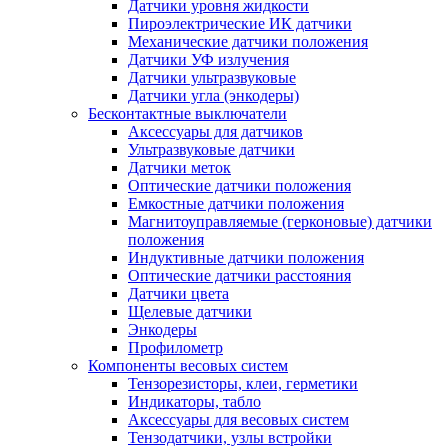
Датчики уровня жидкости
Пироэлектрические ИК датчики
Механические датчики положения
Датчики УФ излучения
Датчики ультразвуковые
Датчики угла (энкодеры)
Бесконтактные выключатели
Аксессуары для датчиков
Ультразвуковые датчики
Датчики меток
Оптические датчики положения
Емкостные датчики положения
Магнитоуправляемые (герконовые) датчики
положения
Индуктивные датчики положения
Оптические датчики расстояния
Датчики цвета
Щелевые датчики
Энкодеры
Профилометр
Компоненты весовых систем
Тензорезисторы, клеи, герметики
Индикаторы, табло
Аксессуары для весовых систем
Тензодатчики, узлы встройки