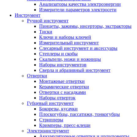
Анализаторы качества электроэнергии
Измерители параметров электросети
Инструмент
Ручной инструмент
Пинцеты, зажимы, инсерторы, экстракторы
Тиски
Ключи и наборы ключей
Измерительный инструмент
Слесарный инструмент и аксессуары
Степлеры и скобы
Скальпели, ножи и ножницы
Наборы инструментов
Сверла и абразивный инструмент
Отвертки
Монтажные отвертки
Керамические отвертки
Отвертки с насадками
Наборы отверток
Губцевый инструмент
Бокорезы, кусачки
Плоскогубцы, пассатижи, тонкогубцы
Стрипперы
Кримперы, пресс-клещи
Электроинструмент
Аккумуляторные отвертки и шуруповерты