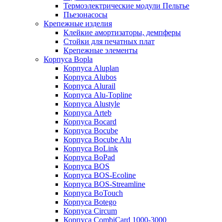
Термоэлектрические модули Пельтье
Пьезонасосы
Крепежные изделия
Клейкие амортизаторы, демпферы
Стойки для печатных плат
Крепежные элементы
Корпуса Bopla
Корпуса Aluplan
Корпуса Alubos
Корпуса Alurail
Корпуса Alu-Topline
Корпуса Alustyle
Корпуса Arteb
Корпуса Bocard
Корпуса Bocube
Корпуса Bocube Alu
Корпуса BoLink
Корпуса BoPad
Корпуса BOS
Корпуса BOS-Ecoline
Корпуса BOS-Streamline
Корпуса BoTouch
Корпуса Botego
Корпуса Circum
Корпуса CombiCard 1000-3000