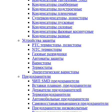
Конденсаторы снабберные
Конденсаторы подстроечные
Конденсаторы пленочные
Суперконденсаторы, ионисторы
Конденсаторы пусковые
Конденсаторы силовые
Конденсаторы фазовые косинусные
Конденсаторы разные
Устройства защиты
PTC термисторы, позисторы
NTC термисторы
Газовые разрядники
Автоматы защиты
Варисторы
Термостаты
Энергетические варисторы
Предохранители
ЧИП SMD предохранители
Вставки плавкие, предохранители
Держатели предохранителей
Термопредохранители
Автомобильные предохранители
Самовосстанавливающиеся предохранители
Предохранители низковольтные