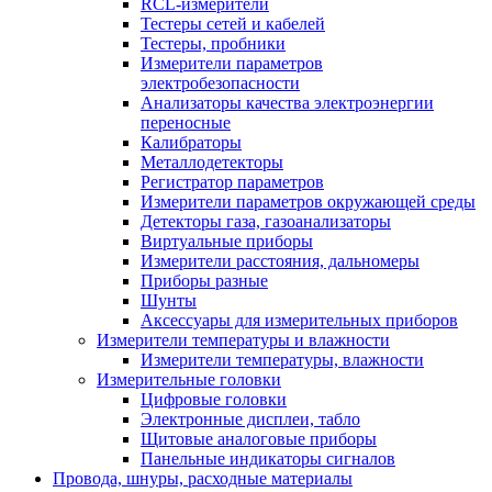
RCL-измерители
Тестеры сетей и кабелей
Тестеры, пробники
Измерители параметров
электробезопасности
Анализаторы качества электроэнергии
переносные
Калибраторы
Металлодетекторы
Регистратор параметров
Измерители параметров окружающей среды
Детекторы газа, газоанализаторы
Виртуальные приборы
Измерители расстояния, дальномеры
Приборы разные
Шунты
Аксессуары для измерительных приборов
Измерители температуры и влажности
Измерители температуры, влажности
Измерительные головки
Цифровые головки
Электронные дисплеи, табло
Щитовые аналоговые приборы
Панельные индикаторы сигналов
Провода, шнуры, расходные материалы