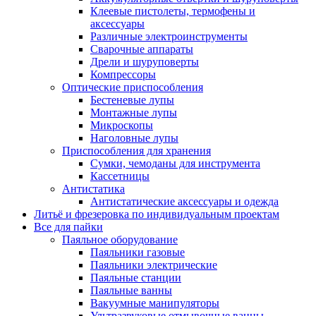
Клеевые пистолеты, термофены и
аксессуары
Различные электроинструменты
Сварочные аппараты
Дрели и шуруповерты
Компрессоры
Оптические приспособления
Бестеневые лупы
Монтажные лупы
Микроскопы
Наголовные лупы
Приспособления для хранения
Сумки, чемоданы для инструмента
Кассетницы
Антистатика
Антистатические аксессуары и одежда
Литьё и фрезеровка по индивидуальным проектам
Все для пайки
Паяльное оборудование
Паяльники газовые
Паяльники электрические
Паяльные станции
Паяльные ванны
Вакуумные манипуляторы
Ультразвуковые отмывочные ванны