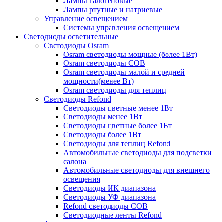
Лампы галогеновые
Лампы ртутные и натриевые
Управление освещением
Системы управления освещением
Светодиоды осветительные
Светодиоды Osram
Osram светодиоды мощные (более 1Вт)
Osram светодиоды COB
Osram светодиоды малой и средней
мощности(менее Вт)
Osram светодиоды для теплиц
Светодиоды Refond
Светодиоды цветные менее 1Вт
Светодиоды менее 1Вт
Светодиоды цветные более 1Вт
Светодиоды более 1Вт
Светодиоды для теплиц Refond
Автомобильные светодиоды для подсветки
салона
Автомобильные светодиоды для внешнего
освещения
Светодиоды ИК диапазона
Светодиоды УФ диапазона
Refond светодиоды COB
Светодиодные ленты Refond