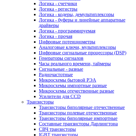
Логика - счетчики
Логика - регистры
Логика - кодеры, демультиплексоры
Логика - буферы и линейные аппаратные
драйверы
Логика - программируемая
Логика - прочая
Цифровые потенциометры
Аналоговые ключи, мультиплексоры
Цифровые сигнальные процессоры (DSP)
Генераторы сигналов
Часы реального времени, таймеры
Сигнальные - разные
Радиочастотные
Микросхемы бытовой РЭА
Микросхемы импортные разные
Микросхемы отечественные разные
Усилители для CCD
Транзисторы
Транзисторы биполярные отечественные
Транзисторы полевые отечественные
Транзисторы биполярные импортные
Составные транзисторы Дарлингтона
СВЧ транзисторы
IGBT транзисторы