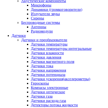
Акустические компоненты
Микрофоны
Динамики (громкоговорители)
Излучатели звука
Сирены
Беспроводные системы
Антенны
Радиомодули
Датчики
Датчики и преобразователи
Датчики температуры
Датчики температуры интегральные
Датчики влажности
Датчики давления
Датчики магнитного поля
Датчики тока
Датчики напряжения
Датчики потенциала
Датчики ускорения(акселерометры)
Гироскопы
Компасы электронные
Датчики оптические
Датчики газа
Датчики расхода газа
Детекторы потока жидкости