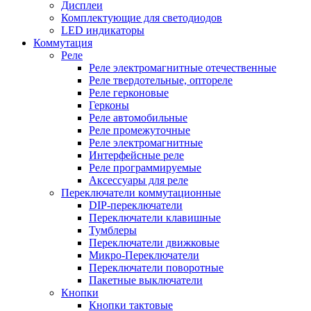
Дисплеи
Комплектующие для светодиодов
LED индикаторы
Коммутация
Реле
Реле электромагнитные отечественные
Реле твердотельные, оптореле
Реле герконовые
Герконы
Реле автомобильные
Реле промежуточные
Реле электромагнитные
Интерфейсные реле
Реле программируемые
Аксессуары для реле
Переключатели коммутационные
DIP-переключатели
Переключатели клавишные
Тумблеры
Переключатели движковые
Микро-Переключатели
Переключатели поворотные
Пакетные выключатели
Кнопки
Кнопки тактовые