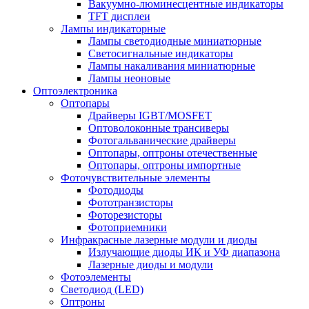
Вакуумно-люминесцентные индикаторы
TFT дисплеи
Лампы индикаторные
Лампы светодиодные миниатюрные
Светосигнальные индикаторы
Лампы накаливания миниатюрные
Лампы неоновые
Оптоэлектроника
Оптопары
Драйверы IGBT/MOSFET
Оптоволоконные трансиверы
Фотогальванические драйверы
Оптопары, оптроны отечественные
Оптопары, оптроны импортные
Фоточувствительные элементы
Фотодиоды
Фототранзисторы
Фоторезисторы
Фотоприемники
Инфракрасные лазерные модули и диоды
Излучающие диоды ИК и УФ диапазона
Лазерные диоды и модули
Фотоэлементы
Светодиод (LED)
Оптроны