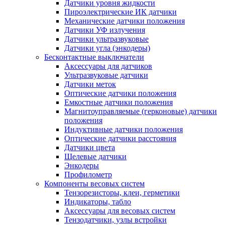
Датчики уровня жидкости
Пироэлектрические ИК датчики
Механические датчики положения
Датчики УФ излучения
Датчики ультразвуковые
Датчики угла (энкодеры)
Бесконтактные выключатели
Аксессуары для датчиков
Ультразвуковые датчики
Датчики меток
Оптические датчики положения
Емкостные датчики положения
Магнитоуправляемые (герконовые) датчики
положения
Индуктивные датчики положения
Оптические датчики расстояния
Датчики цвета
Щелевые датчики
Энкодеры
Профилометр
Компоненты весовых систем
Тензорезисторы, клеи, герметики
Индикаторы, табло
Аксессуары для весовых систем
Тензодатчики, узлы встройки