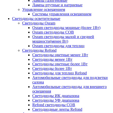
Лампы галогеновые
Лампы ртутные и натриевые
Управление освещением
Системы управления освещением
Светодиоды осветительные
Светодиоды Osram
Osram светодиоды мощные (более 1Вт)
Osram светодиоды COB
Osram светодиоды малой и средней
мощности(менее Вт)
Osram светодиоды для теплиц
Светодиоды Refond
Светодиоды цветные менее 1Вт
Светодиоды менее 1Вт
Светодиоды цветные более 1Вт
Светодиоды более 1Вт
Светодиоды для теплиц Refond
Автомобильные светодиоды для подсветки
салона
Автомобильные светодиоды для внешнего
освещения
Светодиоды ИК диапазона
Светодиоды УФ диапазона
Refond светодиоды COB
Светодиодные ленты Refond