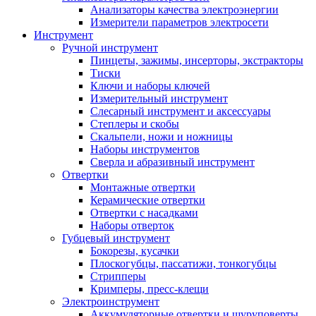
Анализаторы качества электроэнергии
Измерители параметров электросети
Инструмент
Ручной инструмент
Пинцеты, зажимы, инсерторы, экстракторы
Тиски
Ключи и наборы ключей
Измерительный инструмент
Слесарный инструмент и аксессуары
Степлеры и скобы
Скальпели, ножи и ножницы
Наборы инструментов
Сверла и абразивный инструмент
Отвертки
Монтажные отвертки
Керамические отвертки
Отвертки с насадками
Наборы отверток
Губцевый инструмент
Бокорезы, кусачки
Плоскогубцы, пассатижи, тонкогубцы
Стрипперы
Кримперы, пресс-клещи
Электроинструмент
Аккумуляторные отвертки и шуруповерты