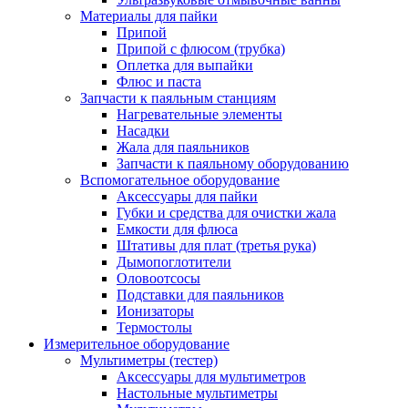
Материалы для пайки
Припой
Припой с флюсом (трубка)
Оплетка для выпайки
Флюс и паста
Запчасти к паяльным станциям
Нагревательные элементы
Насадки
Жала для паяльников
Запчасти к паяльному оборудованию
Вспомогательное оборудование
Аксессуары для пайки
Губки и средства для очистки жала
Емкости для флюса
Штативы для плат (третья рука)
Дымопоглотители
Оловоотсосы
Подставки для паяльников
Ионизаторы
Термостолы
Измерительное оборудование
Мультиметры (тестер)
Аксессуары для мультиметров
Настольные мультиметры