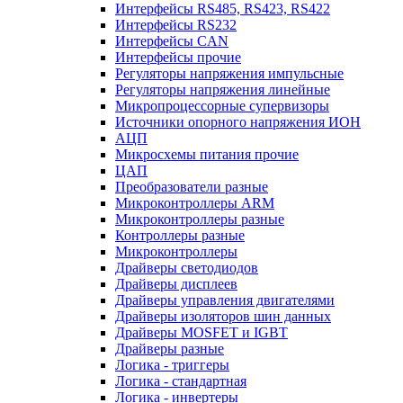
Интерфейсы RS485, RS423, RS422
Интерфейсы RS232
Интерфейсы CAN
Интерфейсы прочие
Регуляторы напряжения импульсные
Регуляторы напряжения линейные
Микропроцессорные супервизоры
Источники опорного напряжения ИОН
АЦП
Микросхемы питания прочие
ЦАП
Преобразователи разные
Микроконтроллеры ARM
Микроконтроллеры разные
Контроллеры разные
Микроконтроллеры
Драйверы светодиодов
Драйверы дисплеев
Драйверы управления двигателями
Драйверы изоляторов шин данных
Драйверы MOSFET и IGBT
Драйверы разные
Логика - триггеры
Логика - стандартная
Логика - инвертеры