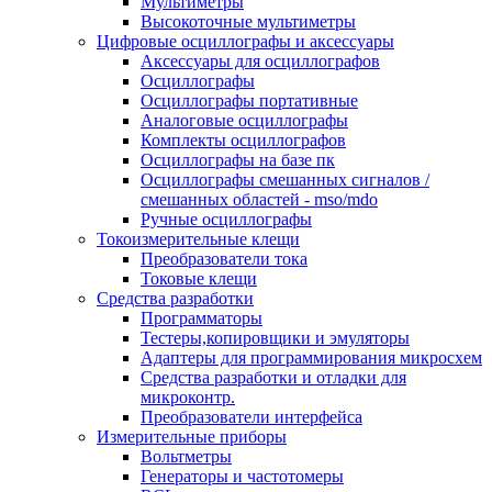
Мультиметры
Высокоточные мультиметры
Цифровые осциллографы и аксессуары
Аксессуары для осциллографов
Осциллографы
Осциллографы портативные
Аналоговые осциллографы
Комплекты осциллографов
Осциллографы на базе пк
Осциллографы смешанных сигналов /
смешанных областей - mso/mdo
Ручные осциллографы
Токоизмерительные клещи
Преобразователи тока
Токовые клещи
Средства разработки
Программаторы
Тестеры,копировщики и эмуляторы
Адаптеры для программирования микросхем
Cредства разработки и отладки для
микроконтр.
Преобразователи интерфейса
Измерительные приборы
Вольтметры
Генераторы и частотомеры