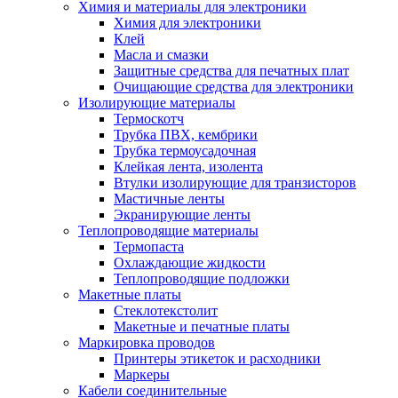
Химия и материалы для электроники
Химия для электроники
Клей
Масла и смазки
Защитные средства для печатных плат
Очищающие средства для электроники
Изолирующие материалы
Термоскотч
Трубка ПВХ, кембрики
Трубка термоусадочная
Клейкая лента, изолента
Втулки изолирующие для транзисторов
Мастичные ленты
Экранирующие ленты
Теплопроводящие материалы
Термопаста
Охлаждающие жидкости
Теплопроводящие подложки
Макетные платы
Стеклотекстолит
Макетные и печатные платы
Маркировка проводов
Принтеры этикеток и расходники
Маркеры
Кабели соединительные