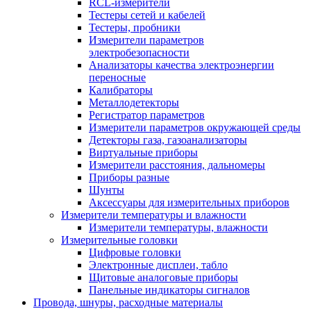
RCL-измерители
Тестеры сетей и кабелей
Тестеры, пробники
Измерители параметров
электробезопасности
Анализаторы качества электроэнергии
переносные
Калибраторы
Металлодетекторы
Регистратор параметров
Измерители параметров окружающей среды
Детекторы газа, газоанализаторы
Виртуальные приборы
Измерители расстояния, дальномеры
Приборы разные
Шунты
Аксессуары для измерительных приборов
Измерители температуры и влажности
Измерители температуры, влажности
Измерительные головки
Цифровые головки
Электронные дисплеи, табло
Щитовые аналоговые приборы
Панельные индикаторы сигналов
Провода, шнуры, расходные материалы