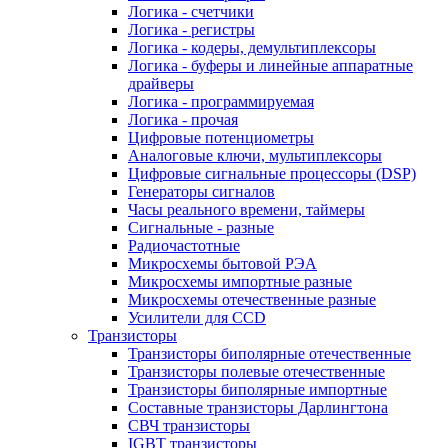
Логика - счетчики
Логика - регистры
Логика - кодеры, демультиплексоры
Логика - буферы и линейные аппаратные
драйверы
Логика - программируемая
Логика - прочая
Цифровые потенциометры
Аналоговые ключи, мультиплексоры
Цифровые сигнальные процессоры (DSP)
Генераторы сигналов
Часы реального времени, таймеры
Сигнальные - разные
Радиочастотные
Микросхемы бытовой РЭА
Микросхемы импортные разные
Микросхемы отечественные разные
Усилители для CCD
Транзисторы
Транзисторы биполярные отечественные
Транзисторы полевые отечественные
Транзисторы биполярные импортные
Составные транзисторы Дарлингтона
СВЧ транзисторы
IGBT транзисторы