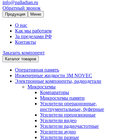
info@palladian.ru
Обратный звонок
Продукция
Меню
О нас
Как мы работаем
За пределами РФ
Контакты
Заказать компонент
Каталог товаров
Оперативная память
Инженерные жидкости 3M NOVEC
Электронные компоненты, радиодетали
Микросхемы
Компараторы
Микросхемы памяти
Усилители операционные,
инструментальные, буферные
Усилители прецизионные
Усилители видео
Усилители радиочастотные
Усилители аудио
Усилители разные