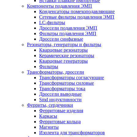
Вставки плавкие импортные
Компоненты подавления ЭМП
Конденсаторы помехоподавляющие
Сетевые фильтры подавления ЭМП
LC-фильтры
Дроссели подавления ЭМП
Фильтры подавления ЭМП
Дроссели синфазные
Резонаторы, генераторы и фильтры
Кварцевые резонаторы
Керамические резонаторы
Кварцевые генераторы
Фильтры
Трансформаторы, дроссели
Трансформаторы согласующие
Трансформаторы силовые
Трансформаторы тока
Дроссели выводные
Smd индуктивности
Ферриты, сердечники
Ферритовые изделия
Каркасы
Ферритовые кольца
Магниты
Изолента для трансформаторов