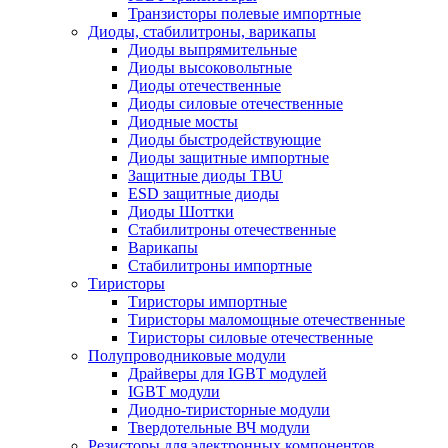
Транзисторы полевые импортные
Диоды, стабилитроны, варикапы
Диоды выпрямительные
Диоды высоковольтные
Диоды отечественные
Диоды силовые отечественные
Диодные мосты
Диоды быстродействующие
Диоды защитные импортные
Защитные диоды TBU
ESD защитные диоды
Диоды Шоттки
Стабилитроны отечественные
Варикапы
Стабилитроны импортные
Тиристоры
Тиристоры импортные
Тиристоры маломощные отечественные
Тиристоры силовые отечественные
Полупроводниковые модули
Драйверы для IGBT модулей
IGBT модули
Диодно-тиристорные модули
Твердотельные ВЧ модули
Резисторы для электронных компонентов