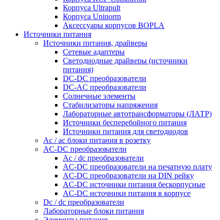
Корпуса Ultrapult
Корпуса Uninorm
Аксессуары корпусов BOPLA
Источники питания
Источники питания, драйверы
Сетевые адаптеры
Светодиодные драйверы (источники
питания)
DC-DC преобразователи
DC-AC преобразователи
Солнечные элементы
Стабилизаторы напряжения
Лабораторные автотрансформаторы (ЛАТР)
Источники бесперебойного питания
Источники питания для светодиодов
Ac / ac блоки питания в розетку
AC-DC преобразователи
Ac / dc преобразователи
AC-DC преобразователи на печатную плату
AC-DC преобразователи на DIN рейку
AC-DC источники питания бескорпусные
AC-DC источники питания в корпусе
Dc / dc преобразователи
Лабораторные блоки питания
Элементы питания