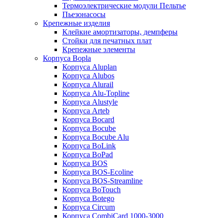
Термоэлектрические модули Пельтье
Пьезонасосы
Крепежные изделия
Клейкие амортизаторы, демпферы
Стойки для печатных плат
Крепежные элементы
Корпуса Bopla
Корпуса Aluplan
Корпуса Alubos
Корпуса Alurail
Корпуса Alu-Topline
Корпуса Alustyle
Корпуса Arteb
Корпуса Bocard
Корпуса Bocube
Корпуса Bocube Alu
Корпуса BoLink
Корпуса BoPad
Корпуса BOS
Корпуса BOS-Ecoline
Корпуса BOS-Streamline
Корпуса BoTouch
Корпуса Botego
Корпуса Circum
Корпуса CombiCard 1000-3000