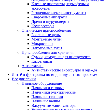
Клеевые пистолеты, термофены и
аксессуары
Различные электроинструменты
Сварочные аппараты
Дрели и шуруповерты
Компрессоры
Оптические приспособления
Бестеневые лупы
Монтажные лупы
Микроскопы
Наголовные лупы
Приспособления для хранения
Сумки, чемоданы для инструмента
Кассетницы
Антистатика
Антистатические аксессуары и одежда
Литьё и фрезеровка по индивидуальным проектам
Все для пайки
Паяльное оборудование
Паяльники газовые
Паяльники электрические
Паяльные станции
Паяльные ванны
Вакуумные манипуляторы
Ультразвуковые отмывочные ванны