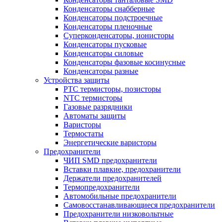
Конденсаторы снабберные
Конденсаторы подстроечные
Конденсаторы пленочные
Суперконденсаторы, ионисторы
Конденсаторы пусковые
Конденсаторы силовые
Конденсаторы фазовые косинусные
Конденсаторы разные
Устройства защиты
PTC термисторы, позисторы
NTC термисторы
Газовые разрядники
Автоматы защиты
Варисторы
Термостаты
Энергетические варисторы
Предохранители
ЧИП SMD предохранители
Вставки плавкие, предохранители
Держатели предохранителей
Термопредохранители
Автомобильные предохранители
Самовосстанавливающиеся предохранители
Предохранители низковольтные