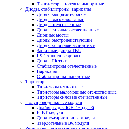
Транзисторы полевые импортные
Диоды, стабилитроны, варикапы
Диоды выпрямительные
Диоды высоковольтные
Диоды отечественные
Диоды силовые отечественные
Диодные мосты
Диоды быстродействующие
Диоды защитные импортные
Защитные диоды TBU
ESD защитные диоды
Диоды Шоттки
Стабилитроны отечественные
Варикапы
Стабилитроны импортные
Тиристоры
Тиристоры импортные
Тиристоры маломощные отечественные
Тиристоры силовые отечественные
Полупроводниковые модули
Драйверы для IGBT модулей
IGBT модули
Диодно-тиристорные модули
Твердотельные ВЧ модули
Резисторы для электронных компонентов