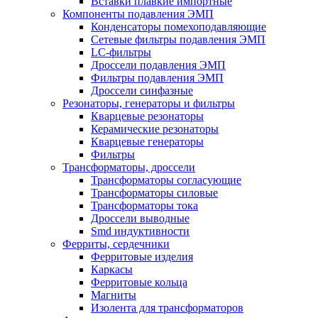
Вставки плавкие импортные
Компоненты подавления ЭМП
Конденсаторы помехоподавляющие
Сетевые фильтры подавления ЭМП
LC-фильтры
Дроссели подавления ЭМП
Фильтры подавления ЭМП
Дроссели синфазные
Резонаторы, генераторы и фильтры
Кварцевые резонаторы
Керамические резонаторы
Кварцевые генераторы
Фильтры
Трансформаторы, дроссели
Трансформаторы согласующие
Трансформаторы силовые
Трансформаторы тока
Дроссели выводные
Smd индуктивности
Ферриты, сердечники
Ферритовые изделия
Каркасы
Ферритовые кольца
Магниты
Изолента для трансформаторов