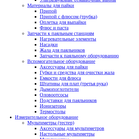
Материалы для пайки
Припой
Припой с флюсом (трубка)
Оплетка для выпайки
Флюс и паста
Запчасти к паяльным станциям
Нагревательные элементы
Насадки
Жала для паяльников
Запчасти к паяльному оборудованию
Вспомогательное оборудование
Аксессуары для пайки
Губки и средства для очистки жала
Емкости для флюса
Штативы для плат (третья рука)
Дымопоглотители
Оловоотсосы
Подставки для паяльников
Ионизаторы
Термостолы
Измерительное оборудование
Мультиметры (тестер)
Аксессуары для мультиметров
Настольные мультиметры