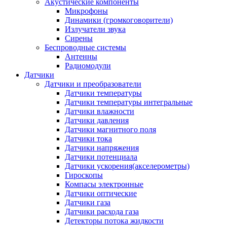
Акустические компоненты
Микрофоны
Динамики (громкоговорители)
Излучатели звука
Сирены
Беспроводные системы
Антенны
Радиомодули
Датчики
Датчики и преобразователи
Датчики температуры
Датчики температуры интегральные
Датчики влажности
Датчики давления
Датчики магнитного поля
Датчики тока
Датчики напряжения
Датчики потенциала
Датчики ускорения(акселерометры)
Гироскопы
Компасы электронные
Датчики оптические
Датчики газа
Датчики расхода газа
Детекторы потока жидкости