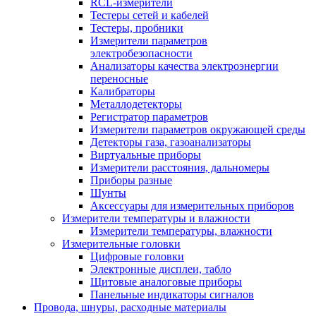
RCL-измерители
Тестеры сетей и кабелей
Тестеры, пробники
Измерители параметров
электробезопасности
Анализаторы качества электроэнергии
переносные
Калибраторы
Металлодетекторы
Регистратор параметров
Измерители параметров окружающей среды
Детекторы газа, газоанализаторы
Виртуальные приборы
Измерители расстояния, дальномеры
Приборы разные
Шунты
Аксессуары для измерительных приборов
Измерители температуры и влажности
Измерители температуры, влажности
Измерительные головки
Цифровые головки
Электронные дисплеи, табло
Щитовые аналоговые приборы
Панельные индикаторы сигналов
Провода, шнуры, расходные материалы