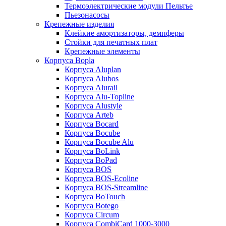
Термоэлектрические модули Пельтье
Пьезонасосы
Крепежные изделия
Клейкие амортизаторы, демпферы
Стойки для печатных плат
Крепежные элементы
Корпуса Bopla
Корпуса Aluplan
Корпуса Alubos
Корпуса Alurail
Корпуса Alu-Topline
Корпуса Alustyle
Корпуса Arteb
Корпуса Bocard
Корпуса Bocube
Корпуса Bocube Alu
Корпуса BoLink
Корпуса BoPad
Корпуса BOS
Корпуса BOS-Ecoline
Корпуса BOS-Streamline
Корпуса BoTouch
Корпуса Botego
Корпуса Circum
Корпуса CombiCard 1000-3000