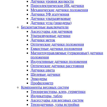
Датчики уровня жидкости
Пироэлектрические ИК датчики
Механические датчики положения
Датчики УФ излучения
Датчики ультразвуковые
Датчики угла (энкодеры)
Бесконтактные выключатели
Аксессуары для датчиков
Ультразвуковые датчики
Датчики меток
Оптические датчики положения
Емкостные датчики положения
Магнитоуправляемые (герконовые) датчики
положения
Индуктивные датчики положения
Оптические датчики расстояния
Датчики цвета
Щелевые датчики
Энкодеры
Профилометр
Компоненты весовых систем
Тензорезисторы, клеи, герметики
Индикаторы, табло
Аксессуары для весовых систем
Тензодатчики, узлы встройки