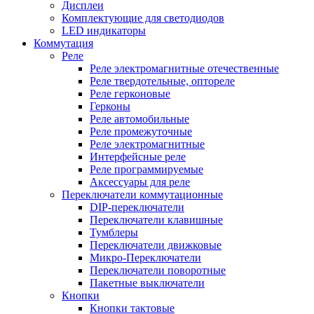
Дисплеи
Комплектующие для светодиодов
LED индикаторы
Коммутация
Реле
Реле электромагнитные отечественные
Реле твердотельные, оптореле
Реле герконовые
Герконы
Реле автомобильные
Реле промежуточные
Реле электромагнитные
Интерфейсные реле
Реле программируемые
Аксессуары для реле
Переключатели коммутационные
DIP-переключатели
Переключатели клавишные
Тумблеры
Переключатели движковые
Микро-Переключатели
Переключатели поворотные
Пакетные выключатели
Кнопки
Кнопки тактовые