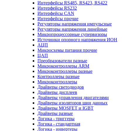
Интерфейсы RS485, RS423, RS422
Интерфейсы RS232
Интерфейсы CAN
Интерфейсы прочие
Регуляторы напряжения импульсные
Регуляторы напряжения линейные
Микропроцессорные супервизоры
Источники опорного напряжения ИОН
АЦП
Микросхемы питания прочие
ЦАП
Преобразователи разные
Микроконтроллеры ARM
Микроконтроллеры разные
Контроллеры разные
Микроконтроллеры
Драйверы светодиодов
Драйверы дисплеев
Драйверы управления двигателями
Драйверы изоляторов шин данных
Драйверы MOSFET и IGBT
Драйверы разные
Логика - триггеры
Логика - стандартная
Логика - инвертеры