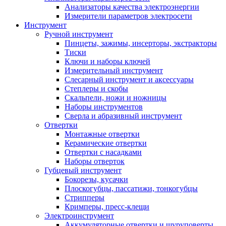
Анализаторы качества электроэнергии
Измерители параметров электросети
Инструмент
Ручной инструмент
Пинцеты, зажимы, инсерторы, экстракторы
Тиски
Ключи и наборы ключей
Измерительный инструмент
Слесарный инструмент и аксессуары
Степлеры и скобы
Скальпели, ножи и ножницы
Наборы инструментов
Сверла и абразивный инструмент
Отвертки
Монтажные отвертки
Керамические отвертки
Отвертки с насадками
Наборы отверток
Губцевый инструмент
Бокорезы, кусачки
Плоскогубцы, пассатижи, тонкогубцы
Стрипперы
Кримперы, пресс-клещи
Электроинструмент
Аккумуляторные отвертки и шуруповерты