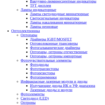
Вакуумно-люминесцентные индикаторы
TFT дисплеи
Лампы индикаторные
Лампы светодиодные миниатюрные
Светосигнальные индикаторы
Лампы накаливания миниатюрные
Лампы неоновые
Оптоэлектроника
Оптопары
Драйверы IGBT/MOSFET
Оптоволоконные трансиверы
Фотогальванические драйверы
Оптопары, оптроны отечественные
Оптопары, оптроны импортные
Фоточувствительные элементы
Фотодиоды
Фототранзисторы
Фоторезисторы
Фотоприемники
Инфракрасные лазерные модули и диоды
Излучающие диоды ИК и УФ диапазона
Лазерные диоды и модули
Фотоэлементы
Светодиод (LED)
Оптроны