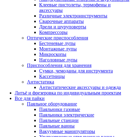
Клеевые пистолеты, термофены и
аксессуары
Различные электроинструменты
Сварочные аппараты
Дрели и шуруповерты
Компрессоры
Оптические приспособления
Бестеневые лупы
Монтажные лупы
Микроскопы
Наголовные лупы
Приспособления для хранения
Сумки, чемоданы для инструмента
Кассетницы
Антистатика
Антистатические аксессуары и одежда
Литьё и фрезеровка по индивидуальным проектам
Все для пайки
Паяльное оборудование
Паяльники газовые
Паяльники электрические
Паяльные станции
Паяльные ванны
Вакуумные манипуляторы
Ультразвуковые отмывочные ванны