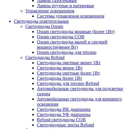
Лампы галогеновые
Лампы ртутные и натриевые
Управление освещением
Системы управления освещением
Светодиоды осветительные
Светодиоды Osram
Osram светодиоды мощные (более 1Вт)
Osram светодиоды COB
Osram светодиоды малой и средней
мощности(менее Вт)
Osram светодиоды для теплиц
Светодиоды Refond
Светодиоды цветные менее 1Вт
Светодиоды менее 1Вт
Светодиоды цветные более 1Вт
Светодиоды более 1Вт
Светодиоды для теплиц Refond
Автомобильные светодиоды для подсветки
салона
Автомобильные светодиоды для внешнего
освещения
Светодиоды ИК диапазона
Светодиоды УФ диапазона
Refond светодиоды COB
Светодиодные ленты Refond