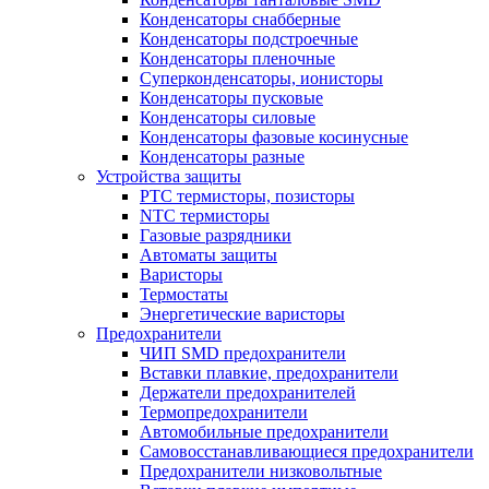
Конденсаторы снабберные
Конденсаторы подстроечные
Конденсаторы пленочные
Суперконденсаторы, ионисторы
Конденсаторы пусковые
Конденсаторы силовые
Конденсаторы фазовые косинусные
Конденсаторы разные
Устройства защиты
PTC термисторы, позисторы
NTC термисторы
Газовые разрядники
Автоматы защиты
Варисторы
Термостаты
Энергетические варисторы
Предохранители
ЧИП SMD предохранители
Вставки плавкие, предохранители
Держатели предохранителей
Термопредохранители
Автомобильные предохранители
Самовосстанавливающиеся предохранители
Предохранители низковольтные