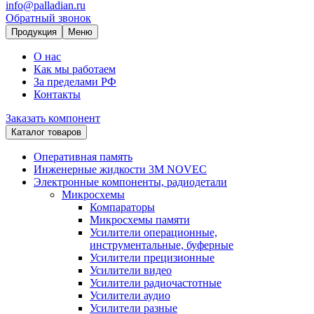
info@palladian.ru
Обратный звонок
Продукция
Меню
О нас
Как мы работаем
За пределами РФ
Контакты
Заказать компонент
Каталог товаров
Оперативная память
Инженерные жидкости 3M NOVEC
Электронные компоненты, радиодетали
Микросхемы
Компараторы
Микросхемы памяти
Усилители операционные,
инструментальные, буферные
Усилители прецизионные
Усилители видео
Усилители радиочастотные
Усилители аудио
Усилители разные