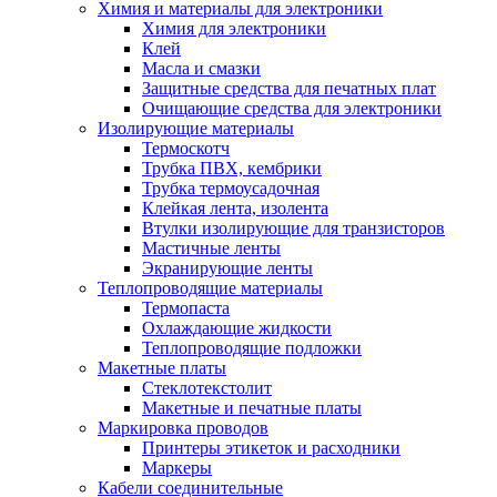
Химия и материалы для электроники
Химия для электроники
Клей
Масла и смазки
Защитные средства для печатных плат
Очищающие средства для электроники
Изолирующие материалы
Термоскотч
Трубка ПВХ, кембрики
Трубка термоусадочная
Клейкая лента, изолента
Втулки изолирующие для транзисторов
Мастичные ленты
Экранирующие ленты
Теплопроводящие материалы
Термопаста
Охлаждающие жидкости
Теплопроводящие подложки
Макетные платы
Стеклотекстолит
Макетные и печатные платы
Маркировка проводов
Принтеры этикеток и расходники
Маркеры
Кабели соединительные