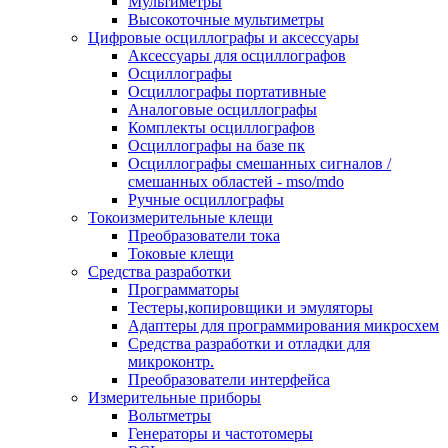
Мультиметры
Высокоточные мультиметры
Цифровые осциллографы и аксессуары
Аксессуары для осциллографов
Осциллографы
Осциллографы портативные
Аналоговые осциллографы
Комплекты осциллографов
Осциллографы на базе пк
Осциллографы смешанных сигналов /
смешанных областей - mso/mdo
Ручные осциллографы
Токоизмерительные клещи
Преобразователи тока
Токовые клещи
Средства разработки
Программаторы
Тестеры,копировщики и эмуляторы
Адаптеры для программирования микросхем
Cредства разработки и отладки для
микроконтр.
Преобразователи интерфейса
Измерительные приборы
Вольтметры
Генераторы и частотомеры