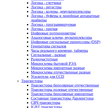
Логика - счетчики
Логика - регистры
Логика - кодеры, демультиплексоры
Логика - буферы и линейные аппаратные
драйверы
Логика - программируемая
Логика - прочая
Цифровые потенциометры
Аналоговые ключи, мультиплексоры
Цифровые сигнальные процессоры (DSP)
Генераторы сигналов
Часы реального времени, таймеры
Сигнальные - разные
Радиочастотные
Микросхемы бытовой РЭА
Микросхемы импортные разные
Микросхемы отечественные разные
Усилители для CCD
Транзисторы
Транзисторы биполярные отечественные
Транзисторы полевые отечественные
Транзисторы биполярные импортные
Составные транзисторы Дарлингтона
СВЧ транзисторы
IGBT транзисторы